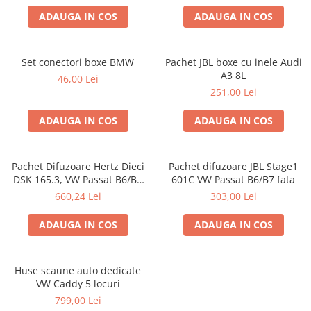
ADAUGA IN COS
ADAUGA IN COS
Set conectori boxe BMW
Pachet JBL boxe cu inele Audi
A3 8L
46,00 Lei
251,00 Lei
ADAUGA IN COS
ADAUGA IN COS
Pachet Difuzoare Hertz Dieci
Pachet difuzoare JBL Stage1
DSK 165.3, VW Passat B6/B7
601C VW Passat B6/B7 fata
fata
660,24 Lei
303,00 Lei
ADAUGA IN COS
ADAUGA IN COS
Huse scaune auto dedicate
VW Caddy 5 locuri
799,00 Lei