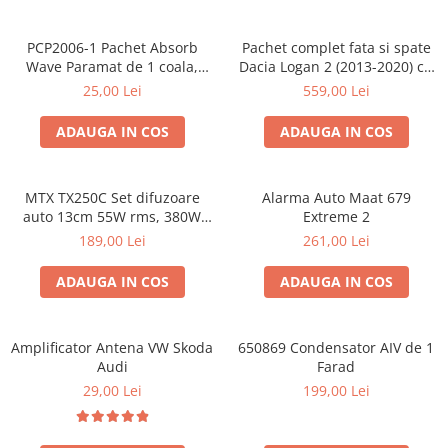
PCP2006-1 Pachet Absorb
Pachet complet fata si spate
Wave Paramat de 1 coala,
Dacia Logan 2 (2013-2020) cu
spuma de 16mm grosime,
boxe Ground Zero Ferrum
25,00 Lei
559,00 Lei
500*150mm, 0.75mp
GZFC
ADAUGA IN COS
ADAUGA IN COS
MTX TX250C Set difuzoare
Alarma Auto Maat 679
auto 13cm 55W rms, 380W
Extreme 2
peak
189,00 Lei
261,00 Lei
ADAUGA IN COS
ADAUGA IN COS
Amplificator Antena VW Skoda
650869 Condensator AIV de 1
Audi
Farad
29,00 Lei
199,00 Lei