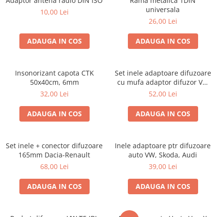
Adaptor antena radio DIN ISO
Rama metalica 1DIN
universala
10,00 Lei
26,00 Lei
ADAUGA IN COS
ADAUGA IN COS
Insonorizant capota CTK
Set inele adaptoare difuzoare
50x40cm, 6mm
cu mufa adaptor difuzor VW
Passat B5/B5.5
32,00 Lei
52,00 Lei
ADAUGA IN COS
ADAUGA IN COS
Set inele + conector difuzoare
Inele adaptoare ptr difuzoare
165mm Dacia-Renault
auto VW, Skoda, Audi
68,00 Lei
39,00 Lei
ADAUGA IN COS
ADAUGA IN COS