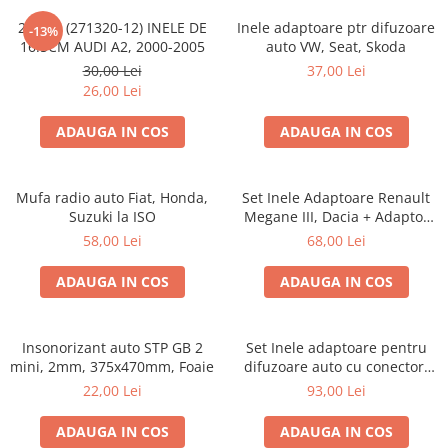
20.450 (271320-12) INELE DE
Inele adaptoare ptr difuzoare
-13%
16.5CM AUDI A2, 2000-2005
auto VW, Seat, Skoda
30,00 Lei
37,00 Lei
26,00 Lei
ADAUGA IN COS
ADAUGA IN COS
Mufa radio auto Fiat, Honda,
Set Inele Adaptoare Renault
Suzuki la ISO
Megane III, Dacia + Adaptor
conector difuzor
58,00 Lei
68,00 Lei
ADAUGA IN COS
ADAUGA IN COS
Insonorizant auto STP GB 2
Set Inele adaptoare pentru
mini, 2mm, 375x470mm, Foaie
difuzoare auto cu conectori
VW Passat B6 fata
22,00 Lei
93,00 Lei
ADAUGA IN COS
ADAUGA IN COS