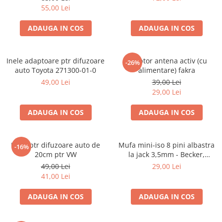
55,00 Lei
ADAUGA IN COS
ADAUGA IN COS
Inele adaptoare ptr difuzoare
Adaptor antena activ (cu
-26%
auto Toyota 271300-01-0
alimentare) fakra
49,00 Lei
39,00 Lei
29,00 Lei
ADAUGA IN COS
ADAUGA IN COS
Inele ptr difuzoare auto de
Mufa mini-iso 8 pini albastra
-16%
20cm ptr VW
la jack 3,5mm - Becker,
Blaupunkt, VDO
49,00 Lei
29,00 Lei
41,00 Lei
ADAUGA IN COS
ADAUGA IN COS