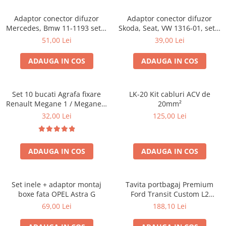
Adaptor conector difuzor
Adaptor conector difuzor
Mercedes, Bmw 11-1193 set 2
Skoda, Seat, VW 1316-01, set 2
bucati
bucati
51,00 Lei
39,00 Lei
ADAUGA IN COS
ADAUGA IN COS
Set 10 bucati Agrafa fixare
LK-20 Kit cabluri ACV de
Renault Megane 1 / Megane 1
20mm²
Classic 1995- , Scenic 1 , Clio
32,00 Lei
125,00 Lei
1990-2010 , Fiat Albea , Palio ,
Siena pentru chedere usi
pavilion
ADAUGA IN COS
ADAUGA IN COS
Set inele + adaptor montaj
Tavita portbagaj Premium
boxe fata OPEL Astra G
Ford Transit Custom L2
fabricatie 01.2013 - prezent
69,00 Lei
188,10 Lei
(ampatament lung)