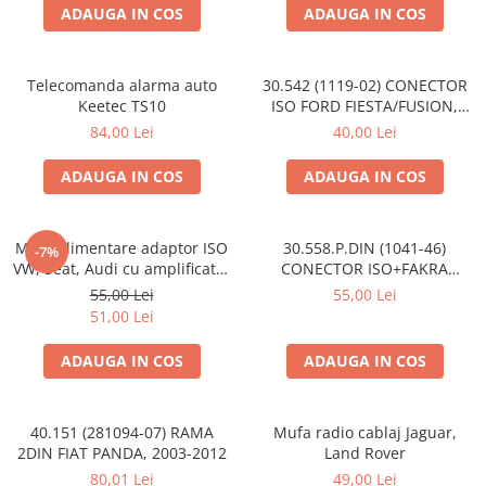
ADAUGA IN COS
ADAUGA IN COS
Telecomanda alarma auto
30.542 (1119-02) CONECTOR
Keetec TS10
ISO FORD FIESTA/FUSION,
2002-2005
84,00 Lei
40,00 Lei
ADAUGA IN COS
ADAUGA IN COS
Mufa alimentare adaptor ISO
30.558.P.DIN (1041-46)
-7%
VW, Seat, Audi cu amplificator
CONECTOR ISO+FAKRA
antena
CITROEN, 2003>
55,00 Lei
55,00 Lei
51,00 Lei
ADAUGA IN COS
ADAUGA IN COS
40.151 (281094-07) RAMA
Mufa radio cablaj Jaguar,
2DIN FIAT PANDA, 2003-2012
Land Rover
80,01 Lei
49,00 Lei