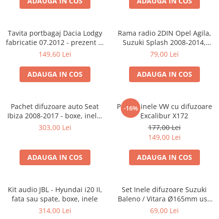
ADAUGA IN COS
ADAUGA IN COS
Tavita portbagaj Dacia Lodgy
Rama radio 2DIN Opel Agila,
fabricatie 07.2012 - prezent (7
Suzuki Splash 2008-2014,
locuri)
381294-04
149,60 Lei
79,00 Lei
ADAUGA IN COS
ADAUGA IN COS
Pachet difuzoare auto Seat
Pachet inele VW cu difuzoare
-16%
Ibiza 2008-2017 - boxe, inele,
Excalibur X172
adaptoare
303,00 Lei
177,00 Lei
149,00 Lei
ADAUGA IN COS
ADAUGA IN COS
Kit audio JBL - Hyundai i20 II,
Set Inele difuzoare Suzuki
fata sau spate, boxe, inele
Baleno / Vitara Ø165mm usa
fata, 271294-01
314,00 Lei
69,00 Lei