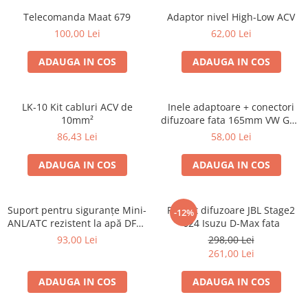
Telecomanda Maat 679
Adaptor nivel High-Low ACV
100,00 Lei
62,00 Lei
ADAUGA IN COS
ADAUGA IN COS
LK-10 Kit cabluri ACV de
Inele adaptoare + conectori
10mm²
difuzoare fata 165mm VW Golf
V, VI
86,43 Lei
58,00 Lei
ADAUGA IN COS
ADAUGA IN COS
Suport pentru siguranțe Mini-
Pachet difuzoare JBL Stage2
-12%
ANL/ATC rezistent la apă DFH-
624 Isuzu D-Max fata
WP-ANL
93,00 Lei
298,00 Lei
261,00 Lei
ADAUGA IN COS
ADAUGA IN COS