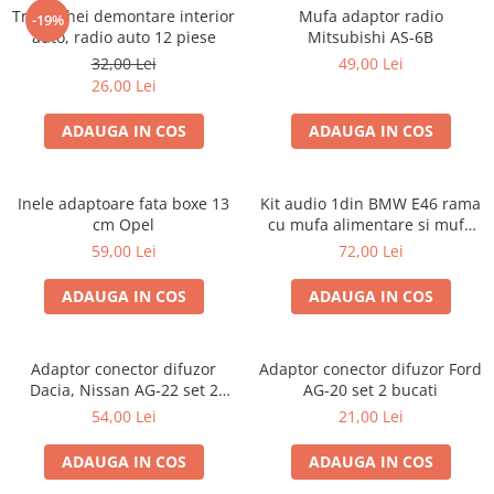
Trusa chei demontare interior
Mufa adaptor radio
-19%
auto, radio auto 12 piese
Mitsubishi AS-6B
32,00 Lei
49,00 Lei
26,00 Lei
ADAUGA IN COS
ADAUGA IN COS
Inele adaptoare fata boxe 13
Kit audio 1din BMW E46 rama
cm Opel
cu mufa alimentare si mufa
antena
59,00 Lei
72,00 Lei
ADAUGA IN COS
ADAUGA IN COS
Adaptor conector difuzor
Adaptor conector difuzor Ford
Dacia, Nissan AG-22 set 2
AG-20 set 2 bucati
bucati
54,00 Lei
21,00 Lei
ADAUGA IN COS
ADAUGA IN COS