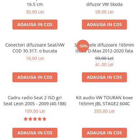
16.5 cm
difuzor VW Skoda
30,00 Lei
58,00 Lei
ADAUGA IN COS
ADAUGA IN COS
Conectori difuzoare Seat/VW
Set 2 inele difuzoare 165mm
-59%
COD 30.317, o bucata
Isuzu D-Max 2012-2020 fata
18,00 Lei
99,00 Lei
41,00 Lei
ADAUGA IN COS
ADAUGA IN COS
Cadru radio Seat 2 ISO gri
Kit audio VW TOURAN boxe
Seat Leon 2005 - 2009 (40.188)
165mm JBL STAGE2 604C
109,00 Lei
355,00 Lei
ADAUGA IN COS
ADAUGA IN COS