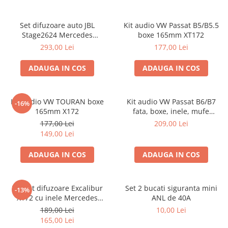
Set difuzoare auto JBL
Kit audio VW Passat B5/B5.5
Stage2624 Mercedes
boxe 165mm XT172
Vito/Viano, VW Crafter
293,00 Lei
177,00 Lei
ADAUGA IN COS
ADAUGA IN COS
Kit audio VW TOURAN boxe
Kit audio VW Passat B6/B7
-16%
165mm X172
fata, boxe, inele, mufe
adaptoare Excalibur X172
177,00 Lei
209,00 Lei
149,00 Lei
ADAUGA IN COS
ADAUGA IN COS
Pachet difuzoare Excalibur
Set 2 bucati siguranta mini
-13%
X172 cu inele Mercedes
ANL de 40A
Vito/Viano W639, VW Crafter
189,00 Lei
10,00 Lei
165,00 Lei