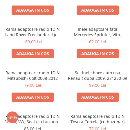
ADAUGA IN COS
ADAUGA IN COS
Rama adaptoare radio 1DIN
Inele adaptoare fata
Land Rover Freelander II (cu
Mercedes Sprinter, Vito,
buzunar)
Viano, 271190-18
160,00 Lei
62,00 Lei
ADAUGA IN COS
ADAUGA IN COS
Rama adaptoare radio 1DIN
Set inele boxe auto usa
Mitsubishi Colt 2008-2012
Renault dupa 2009, 271250-09
79,00 Lei
99,00 Lei
ADAUGA IN COS
ADAUGA IN COS
Rama adaptoare radio 1DIN
Rama adaptoare radio 1DIN
-34%
Skoda, VW, Seat (cu buzunar)
Toyota Corrola (cu buzunar)
40.145
83,00 Lei
72,00 Lei