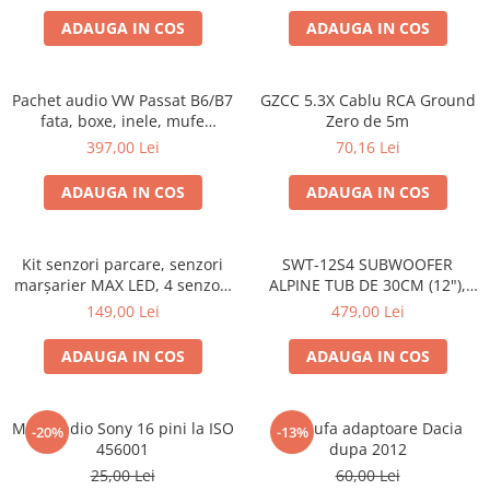
ADAUGA IN COS
ADAUGA IN COS
Pachet audio VW Passat B6/B7
GZCC 5.3X Cablu RCA Ground
fata, boxe, inele, mufe
Zero de 5m
adaptoare JBL STAGE2 604C
397,00 Lei
70,16 Lei
ADAUGA IN COS
ADAUGA IN COS
Kit senzori parcare, senzori
SWT-12S4 SUBWOOFER
marșarier MAX LED, 4 senzori
ALPINE TUB DE 30CM (12"),
negri -02287
1000W
149,00 Lei
479,00 Lei
ADAUGA IN COS
ADAUGA IN COS
Mufa radio Sony 16 pini la ISO
Set mufa adaptoare Dacia
-20%
-13%
456001
dupa 2012
25,00 Lei
60,00 Lei