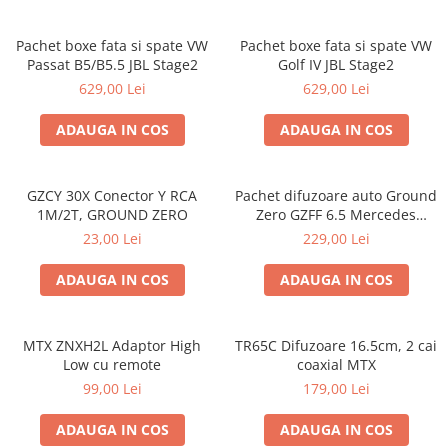
Pachet boxe fata si spate VW
Pachet boxe fata si spate VW
Passat B5/B5.5 JBL Stage2
Golf IV JBL Stage2
629,00 Lei
629,00 Lei
ADAUGA IN COS
ADAUGA IN COS
GZCY 30X Conector Y RCA
Pachet difuzoare auto Ground
1M/2T, GROUND ZERO
Zero GZFF 6.5 Mercedes
Vito/Viano/Sprinter
23,00 Lei
229,00 Lei
ADAUGA IN COS
ADAUGA IN COS
MTX ZNXH2L Adaptor High
TR65C Difuzoare 16.5cm, 2 cai
Low cu remote
coaxial MTX
99,00 Lei
179,00 Lei
ADAUGA IN COS
ADAUGA IN COS