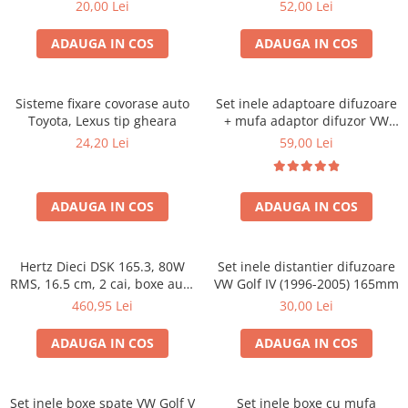
20,00 Lei
52,00 Lei
ADAUGA IN COS
ADAUGA IN COS
Sisteme fixare covorase auto
Set inele adaptoare difuzoare
Toyota, Lexus tip gheara
+ mufa adaptor difuzor VW
Golf IV
24,20 Lei
59,00 Lei
ADAUGA IN COS
ADAUGA IN COS
Hertz Dieci DSK 165.3, 80W
Set inele distantier difuzoare
RMS, 16.5 cm, 2 cai, boxe auto
VW Golf IV (1996-2005) 165mm
sisteme
460,95 Lei
30,00 Lei
ADAUGA IN COS
ADAUGA IN COS
Set inele boxe spate VW Golf V
Set inele boxe cu mufa