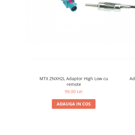
Cupla radio aftermarket
Cupla radio OEM
Inele boxe auto
Rame radio 1DIN
Rame radio 2DIN
Car Audio
Amplificatoare
CD Playere Auto
Conectori Difuzoare
MTX ZNXH2L Adaptor High Low cu
Ad
remote
Difuzoare, boxe auto coaxiale
99,00 Lei
Difuzoare-Sisteme / Componente
ADAUGA IN COS
Insonorizant Auto
Vibro absorbant
Sigurante
Subwoofer