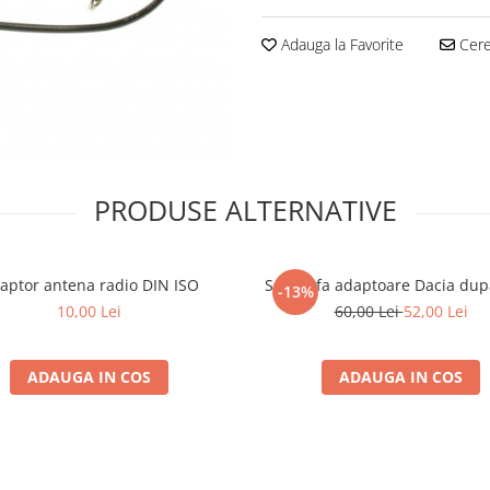
Adauga la Favorite
Cere 
PRODUSE ALTERNATIVE
aptor antena radio DIN ISO
Set mufa adaptoare Dacia dup
-13%
10,00 Lei
60,00 Lei
52,00 Lei
ADAUGA IN COS
ADAUGA IN COS