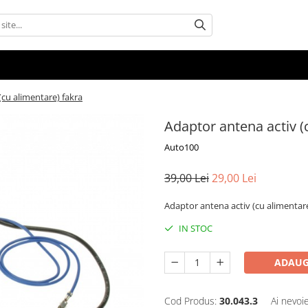
(cu alimentare) fakra
Adaptor antena activ (
Auto100
39,00 Lei
29,00 Lei
Adaptor antena activ (cu alimentare
IN STOC
ADAUG
Cod Produs:
30.043.3
Ai nevoi