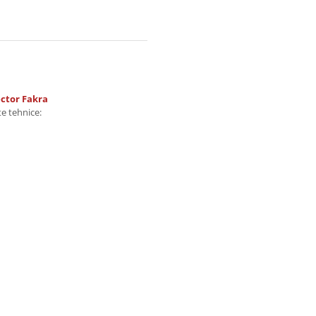
ector Fakra
e tehnice: