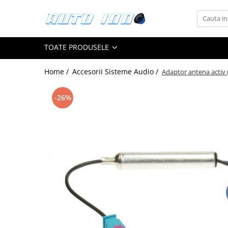
Toate Produsele
TOATE PRODUSELE
Montaj Sisteme Audio Auto
Accesorii interior
Home /
Accesorii Sisteme Audio /
Adaptor antena activ 
Covorase auto mocheta
Covorase cauciuc auto dedicate
-26%
Huse scaun auto dedicate
Odorizant Auto
Plase portbagaj
Tavite portbagaj auto
Pachete Audio
Accesorii Sisteme Audio
Conectica
Cupla carkit