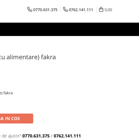
0770.631.375
0762.141.111
0,00
cu alimentare) fakra
) fakra
A IN COS
e de ajutor?
0770.631.375
/
0762.141.111