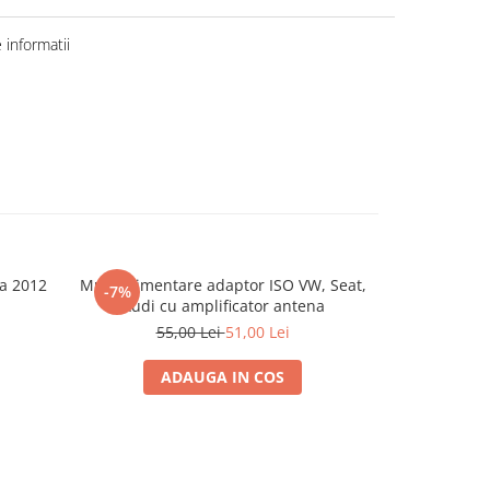
informatii
a 2012
Mufa alimentare adaptor ISO VW, Seat,
GZPK 35X-II K
-7%
Audi cu amplificator antena
55,00 Lei
51,00 Lei
ADAUGA IN COS
A