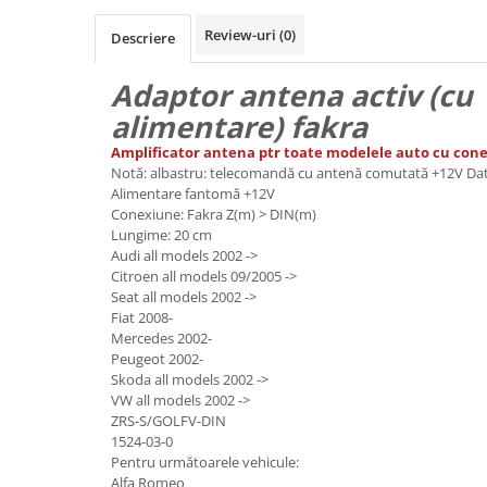
Electrice, Electronice Auto
Review-uri
(0)
Descriere
Accesorii alarme auto
Alarme auto Alarme masina
Adaptor antena activ (cu
Detectoare Radar
alimentare) fakra
Senzori parcare auto
Amplificator antena ptr toate modelele auto cu con
Notă: albastru: telecomandă cu antenă comutată +12V Dat
Echipamente atelier
Alimentare fantomă +12V
Consumabile Service
Conexiune: Fakra Z(m) > DIN(m)
Lungime: 20 cm
Instrumente Atelier
Audi all models 2002 ->
Citroen all models 09/2005 ->
Set clipsuri auto de plastic
Seat all models 2002 ->
Piese si accesorii
Fiat 2008-
Mercedes 2002-
Amortizoare hayon
Peugeot 2002-
Accesorii auto
Skoda all models 2002 ->
VW all models 2002 ->
Incalzire scaune
ZRS-S/GOLFV-DIN
Stergatoare auto
1524-03-0
Pentru următoarele vehicule:
Paravanturi auto
Alfa Romeo