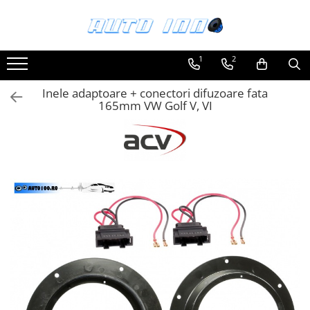
Toate Produsele
1
2
Montaj Sisteme Audio Auto
Inele adaptoare + conectori difuzoare fata
Accesorii interior
165mm VW Golf V, VI
Covorase auto mocheta
Covorase cauciuc auto dedicate
Huse scaun auto dedicate
Odorizant Auto
Plase portbagaj
Tavite portbagaj auto
Pachete Audio
Accesorii Sisteme Audio
Conectica
Cupla carkit