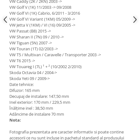
VW Caddy (2K / 2KN) 2003 ->
Lumini ambientale
VW Golf V (1K) 11/2003 -> 09/2008
VW Golf VI (1K) Cabrio, 6/2011 - 3/2016
VW Golf VI Variant (1KM) 05/2009 ->
VW Jetta V (1KM) / VI (16) 09/2005 ->
VW Passat (B8) 2015 ->
VW Sharan II (7N) 09 / 2010 ->
VW Tiguan (5N) 2007 ->
VW Touran (1T) 02/2003 ->
VW T5 / Multivan / Caravelle / Transporter 2003 ->
VW T6 2015 ->
VW Touareg I (7L) ¹ + ² (10/2002 2/2010)
Skoda Octavia 04 / 2004->
Skoda Yeti 09 / 2009->
Date tehnice:
Difuzor: 165 mm
Decupaj de instalare: 147,50 mm
Inel exterior: 170 mm / 229,5 mm
Înălțime inel : 38,50 mm
Adâncime de instalare 70 mm
Nota:
Fotografia prezentata are caracter informativ si poate contine
accesorii ce nu sunt incluse in pachetul standard al produsului