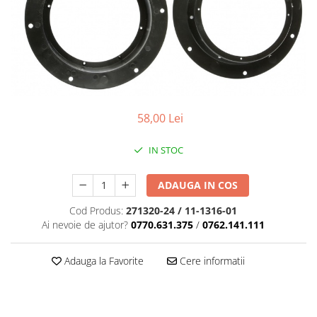
Cupla radio aftermarket
Cupla radio OEM
Inele boxe auto
Rame radio 1DIN
Rame radio 2DIN
58,00 Lei
Car Audio
Amplificatoare
IN STOC
CD Playere Auto
Conectori Difuzoare
ADAUGA IN COS
Difuzoare, boxe auto coaxiale
Cod Produs:
271320-24 / 11-1316-01
Difuzoare-Sisteme / Componente
Ai nevoie de ajutor?
0770.631.375
/
0762.141.111
Insonorizant Auto
Adauga la Favorite
Cere informatii
Vibro absorbant
Sigurante
Subwoofer