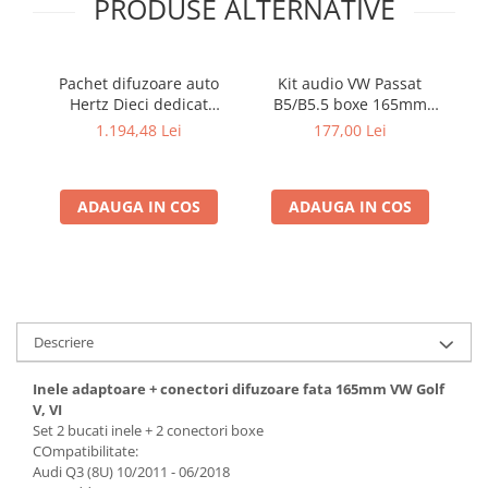
PRODUSE ALTERNATIVE
Electrice, Electronice Auto
Accesorii alarme auto
Alarme auto Alarme masina
Pachet difuzoare auto
Kit audio VW Passat
Hertz Dieci dedicat
B5/B5.5 boxe 165mm
di
Detectoare Radar
Renault Megane 3 (2008 -
XT172
1.194,48 Lei
177,00 Lei
2016)
Senzori parcare auto
Echipamente atelier
ADAUGA IN COS
ADAUGA IN COS
Consumabile Service
Instrumente Atelier
Set clipsuri auto de plastic
Piese si accesorii
Amortizoare hayon
Descriere
Accesorii auto
Inele adaptoare + conectori difuzoare fata 165mm VW Golf
Incalzire scaune
V, VI
Set 2 bucati inele + 2 conectori boxe
Stergatoare auto
COmpatibilitate:
Paravanturi auto
Audi Q3 (8U) 10/2011 - 06/2018