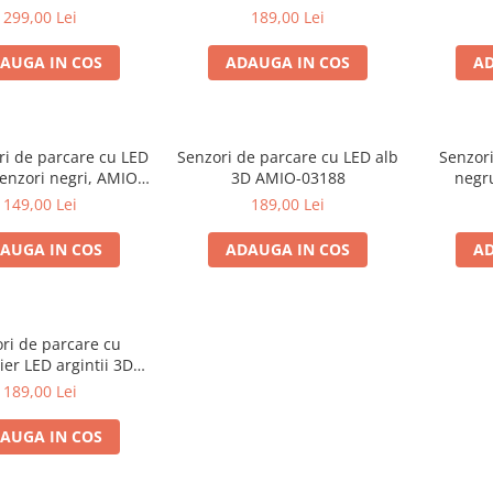
4 senzori, negru
senzori argintii AMIO-01561
senzor
299,00 Lei
189,00 Lei
AUGA IN COS
ADAUGA IN COS
AD
ri de parcare cu LED
Senzori de parcare cu LED alb
Senzori
enzori negri, AMIO-
3D AMIO-03188
negr
02281
149,00 Lei
189,00 Lei
AUGA IN COS
ADAUGA IN COS
AD
ri de parcare cu
er LED argintii 3D
AMIO-03187
189,00 Lei
AUGA IN COS