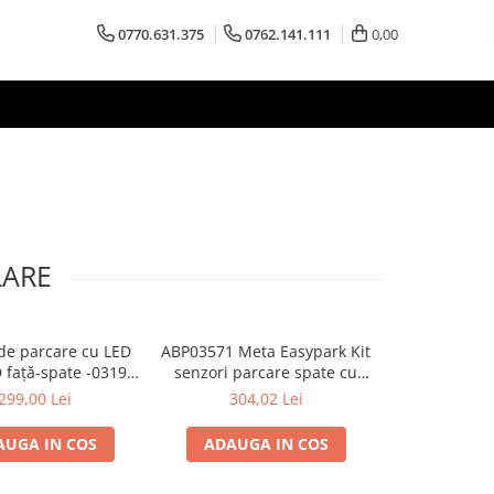
0770.631.375
0762.141.111
0,00
LARE
de parcare cu LED
ABP03571 Meta Easypark Kit
 față-spate -03191
senzori parcare spate cu
u 8 senzori
buzzer ( fara display )
299,00 Lei
304,02 Lei
AUGA IN COS
ADAUGA IN COS