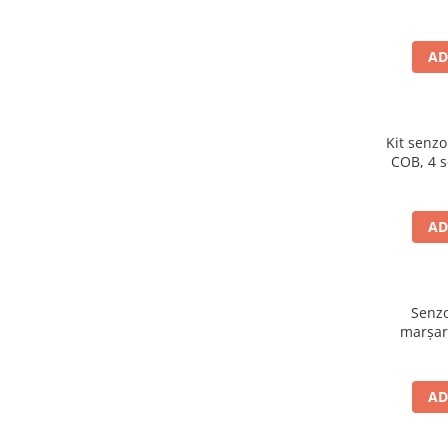
LED, 
AD
Kit senzo
COB, 4 s
AD
Senzo
marșari
AD