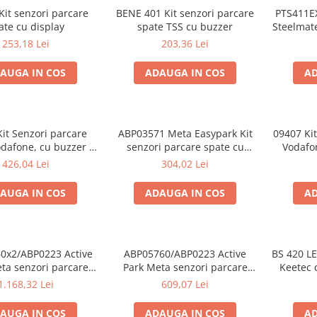
Kit senzori parcare
BENE 401 Kit senzori parcare
PTS411EX
ate cu display
spate TSS cu buzzer
Steelmate
253,18 Lei
203,36 Lei
AUGA IN COS
ADAUGA IN COS
AD
it Senzori parcare
ABP03571 Meta Easypark Kit
09407 Kit
dafone, cu buzzer (
senzori parcare spate cu
Vodafon
ara display )
buzzer ( fara display )
426,04 Lei
304,02 Lei
AUGA IN COS
ADAUGA IN COS
AD
0x2/ABP0223 Active
ABP05760/ABP0223 Active
BS 420 LE
ta senzori parcare
Park Meta senzori parcare
Keetec c
+spate cu buzzer
fata cu buzzer
1.168,32 Lei
609,07 Lei
AUGA IN COS
ADAUGA IN COS
AD