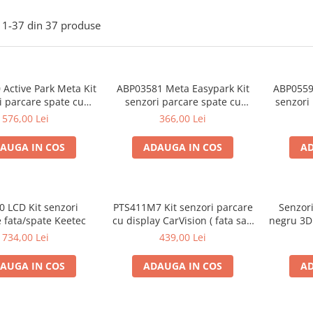
1-
37
din
37
produse
Active Park Meta Kit
ABP03581 Meta Easypark Kit
ABP05590
i parcare spate cu
senzori parcare spate cu
senzori 
r ( fara display )
display
576,00 Lei
366,00 Lei
AUGA IN COS
ADAUGA IN COS
AD
0 LCD Kit senzori
PTS411M7 Kit senzori parcare
Senzori
 fata/spate Keetec
cu display CarVision ( fata sau
negru 3D 
spate )
734,00 Lei
439,00 Lei
AUGA IN COS
ADAUGA IN COS
AD