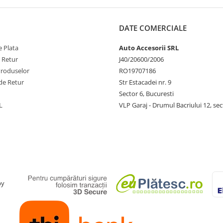
DATE COMERCIALE
 Plata
Auto Accesorii SRL
e Retur
J40/20600/2006
Produselor
RO19707186
de Retur
Str Estacadei nr. 9
Sector 6, Bucuresti
L
VLP Garaj - Drumul Bacriului 12, sec
by