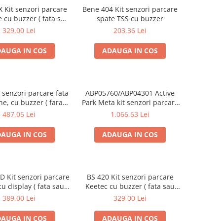
 Kit senzori parcare
Bene 404 Kit senzori parcare
 cu buzzer ( fata sau
spate TSS cu buzzer
spate )
329,00 Lei
203,36 Lei
AUGA IN COS
ADAUGA IN COS
 senzori parcare fata
ABP05760/ABP04301 Active
e, cu buzzer ( fara
Park Meta kit senzori parcare
display )
spate + Interfata CAN
487,05 Lei
1.066,63 Lei
AUGA IN COS
ADAUGA IN COS
D Kit senzori parcare
BS 420 Kit senzori parcare
u display ( fata sau
Keetec cu buzzer ( fata sau
spate )
spate )
389,00 Lei
329,00 Lei
AUGA IN COS
ADAUGA IN COS