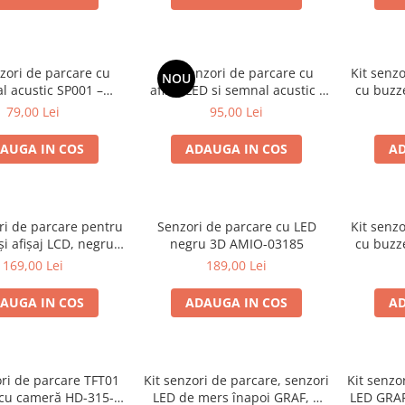
zori de parcare cu
Set senzori de parcare cu
Kit senz
NOU
l acustic SP001 –
afisaj LED si semnal acustic -
cu buzze
Carguard
CARGUARD
79,00 Lei
95,00 Lei
AUGA IN COS
ADAUGA IN COS
AD
ri de parcare pentru
Senzori de parcare cu LED
Kit senz
i afișaj LCD, negru,
negru 3D AMIO-03185
cu buzze
m AMIO-02989
169,00 Lei
189,00 Lei
AUGA IN COS
ADAUGA IN COS
AD
ori de parcare TFT01
Kit senzori de parcare, senzori
Kit senzo
 cu cameră HD-315-
LED de mers înapoi GRAF, 4
LED GRAF