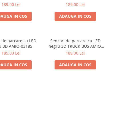
i albi, AMIO-01563
4 senzori, negru AMIO-01562
189,00 Lei
189,00 Lei
AUGA IN COS
ADAUGA IN COS
 de parcare cu LED
Senzori de parcare cu LED
u 3D AMIO-03185
negru 3D TRUCK BUS AMIO-
03189
189,00 Lei
189,00 Lei
AUGA IN COS
ADAUGA IN COS