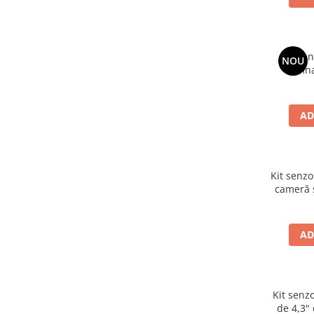
Lumini ambientale
Set sen
NOU
semna
AD
Kit senzo
cameră ș
22m
AD
Kit senz
de 4,3"