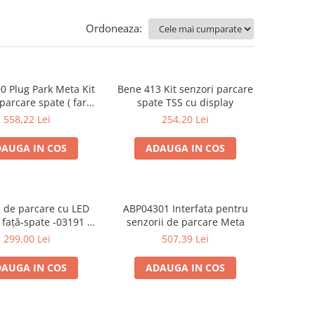
Ordoneaza:
 Plug Park Meta Kit
Bene 413 Kit senzori parcare
parcare spate ( fara
spate TSS cu display
display )
558,22 Lei
254,20 Lei
AUGA IN COS
ADAUGA IN COS
 de parcare cu LED
ABP04301 Interfata pentru
față-spate -03191 cu
senzorii de parcare Meta
8 senzori
299,00 Lei
507,39 Lei
AUGA IN COS
ADAUGA IN COS