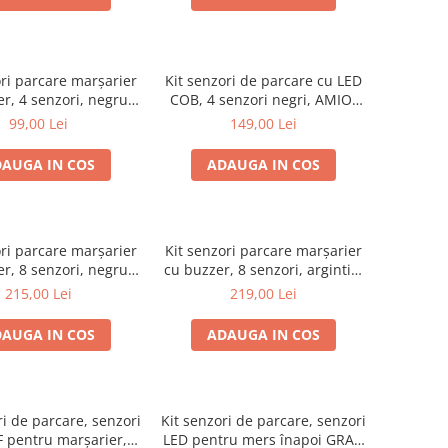
ori parcare marșarier
Kit senzori de parcare cu LED
r, 4 senzori, negru,
COB, 4 senzori negri, AMIO-
AMIO-01567
02281
99,00 Lei
149,00 Lei
AUGA IN COS
ADAUGA IN COS
ori parcare marșarier
Kit senzori parcare marșarier
r, 8 senzori, negru,
cu buzzer, 8 senzori, argintiu,
AMIO-01575
AMIO-01596
215,00 Lei
219,00 Lei
AUGA IN COS
ADAUGA IN COS
ri de parcare, senzori
Kit senzori de parcare, senzori
 pentru marșarier, 4
LED pentru mers înapoi GRAF,