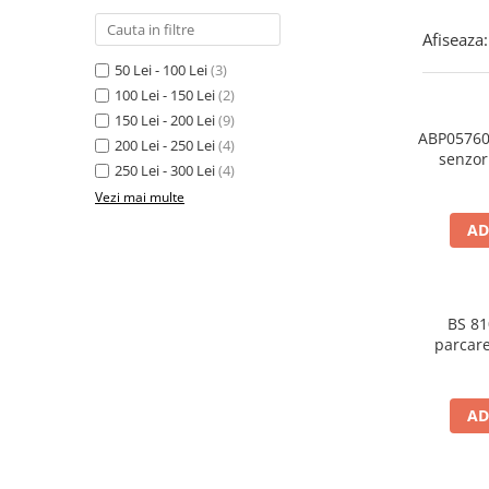
Cupla radio aftermarket
Afiseaza:
Cupla radio OEM
50 Lei - 100 Lei
(3)
Inele boxe auto
100 Lei - 150 Lei
(2)
Rame radio 1DIN
150 Lei - 200 Lei
(9)
ABP05760 
200 Lei - 250 Lei
(4)
Rame radio 2DIN
senzor
250 Lei - 300 Lei
(4)
buzze
Car Audio
Vezi mai multe
Amplificatoare
AD
CD Playere Auto
Conectori Difuzoare
Difuzoare, boxe auto coaxiale
BS 81
parcare
Difuzoare-Sisteme / Componente
Insonorizant Auto
Vibro absorbant
AD
Sigurante
Subwoofer