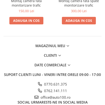
Montaj camera fata
Montaj camera fata spate
Electrice, Electronice Auto
monitorizare trafic
monitorizare trafic
Accesorii alarme auto
150,00 Lei
300,00 Lei
Alarme auto Alarme masina
ADAUGA IN COS
ADAUGA IN COS
Detectoare Radar
Senzori parcare auto
Echipamente atelier
MAGAZINUL MEU
Consumabile Service
Instrumente Atelier
CLIENTI
Set clipsuri auto de plastic
DATE COMERCIALE
Piese si accesorii
Amortizoare hayon
SUPORT CLIENTI
LUNI - VINERI INTRE ORELE 09:00 - 17:00
Accesorii auto
0770.631.375
Incalzire scaune
0762.141.111
Stergatoare auto
office@auto100.ro
Paravanturi auto
SOCIAL
URMARESTE-NE IN SOCIAL MEDIA