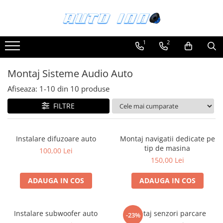
Toate Produsele
1
2
Montaj Sisteme Audio Auto
Accesorii interior
Montaj Sisteme Audio Auto
Covorase auto mocheta
Afiseaza:
1-
10
din
10
produse
Covorase cauciuc auto dedicate
FILTRE
Huse scaun auto dedicate
Odorizant Auto
Instalare difuzoare auto
Montaj navigatii dedicate pe
Plase portbagaj
tip de masina
100,00 Lei
Tavite portbagaj auto
150,00 Lei
Pachete Audio
ADAUGA IN COS
ADAUGA IN COS
Accesorii Sisteme Audio
Conectica
Instalare subwoofer auto
Montaj senzori parcare
Cupla carkit
-23%