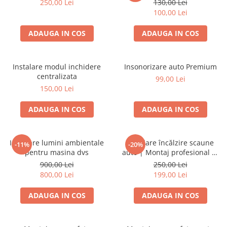
250,00 Lei
130,00 Lei
Cupla radio aftermarket
100,00 Lei
Cupla radio OEM
ADAUGA IN COS
ADAUGA IN COS
Inele boxe auto
Rame radio 1DIN
Instalare modul inchidere
Insonorizare auto Premium
Rame radio 2DIN
centralizata
99,00 Lei
Car Audio
150,00 Lei
Amplificatoare
ADAUGA IN COS
ADAUGA IN COS
CD Playere Auto
Conectori Difuzoare
Instalare lumini ambientale
Instalare încălzire scaune
-11%
-20%
Difuzoare, boxe auto coaxiale
pentru masina dvs
auto | Montaj profesional —
Difuzoare-Sisteme / Componente
Auto100.ro
900,00 Lei
250,00 Lei
800,00 Lei
199,00 Lei
Insonorizant Auto
Vibro absorbant
ADAUGA IN COS
ADAUGA IN COS
Sigurante
Subwoofer