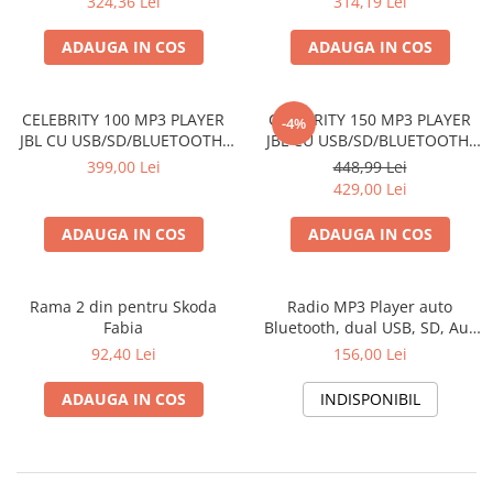
324,36 Lei
314,19 Lei
ADAUGA IN COS
ADAUGA IN COS
CELEBRITY 100 MP3 PLAYER
CELEBRITY 150 MP3 PLAYER
-4%
JBL CU USB/SD/BLUETOOTH,
JBL CU USB/SD/BLUETOOTH,
ROSU
ROSU
399,00 Lei
448,99 Lei
429,00 Lei
ADAUGA IN COS
ADAUGA IN COS
Rama 2 din pentru Skoda
Radio MP3 Player auto
Fabia
Bluetooth, dual USB, SD, Aux
In, Telecomanda, 4x50W,
92,40 Lei
156,00 Lei
iesire RCA CarVision RU-002BT
ADAUGA IN COS
INDISPONIBIL