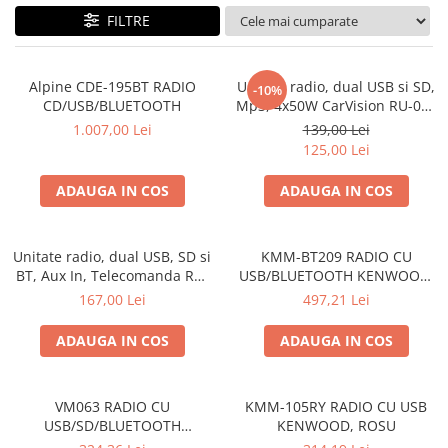
FILTRE
Alpine CDE-195BT RADIO
Unitate radio, dual USB si SD,
-10%
CD/USB/BLUETOOTH
Mp3, 4x50W CarVision RU-001
Rosu
1.007,00 Lei
139,00 Lei
125,00 Lei
ADAUGA IN COS
ADAUGA IN COS
Unitate radio, dual USB, SD si
KMM-BT209 RADIO CU
BT, Aux In, Telecomanda RU-
USB/BLUETOOTH KENWOOD,
003BT, iluminare 3 culori
ROSU
167,00 Lei
497,21 Lei
4x50W
ADAUGA IN COS
ADAUGA IN COS
VM063 RADIO CU
KMM-105RY RADIO CU USB
USB/SD/BLUETOOTH
KENWOOD, ROSU
PHONOCAR, AFISAJ ALB