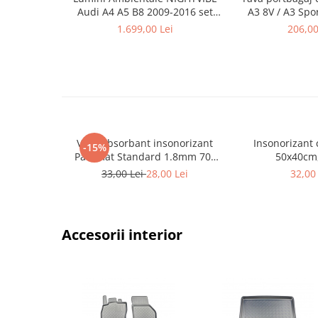
Audi A4 A5 B8 2009-2016 set
A3 8V / A3 Spo
Electrice, Electronice Auto
complet control telefon sau
2020, Cool Li
1.699,00 Lei
206,00
Accesorii alarme auto
sistem original
(portbagaj 
Alarme auto Alarme masina
Detectoare Radar
Senzori parcare auto
Echipamente atelier
Consumabile Service
Vibroabsorbant insonorizant
Insonorizant
-15%
Paramat Standard 1.8mm 70x
50x40cm
Instrumente Atelier
50cm, 1 coala PCP1006-1
33,00 Lei
28,00 Lei
32,00 
Set clipsuri auto de plastic
Piese si accesorii
Amortizoare hayon
Accesorii interior
Accesorii auto
Incalzire scaune
Stergatoare auto
Paravanturi auto