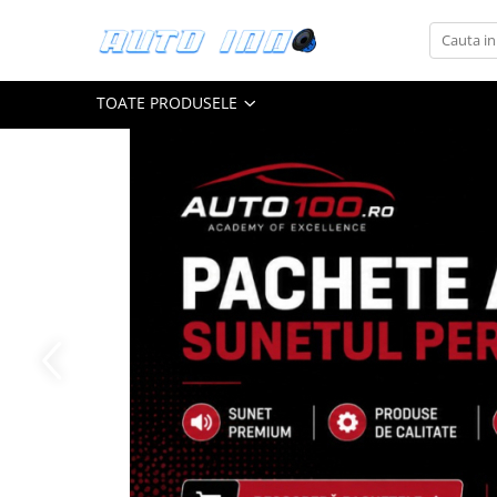
Toate Produsele
TOATE PRODUSELE
Montaj Sisteme Audio Auto
Accesorii interior
Covorase auto mocheta
Covorase cauciuc auto dedicate
Huse scaun auto dedicate
Odorizant Auto
Plase portbagaj
Tavite portbagaj auto
Pachete Audio
Accesorii Sisteme Audio
Conectica
Cupla carkit