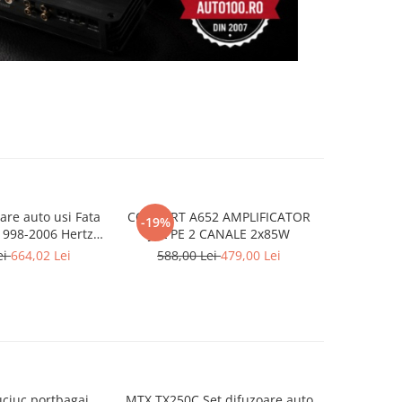
are auto usi Fata
CONCERT A652 AMPLIFICATOR
Kit audio
-19%
1998-2006 Hertz
JBL PE 2 CANALE 2x85W
cu mufa 
ci 80 W
ei
664,02 Lei
588,00 Lei
479,00 Lei
ciuc portbagaj
MTX TX250C Set difuzoare auto
BRIC