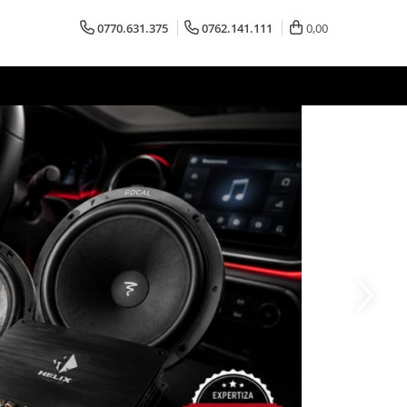
0770.631.375
0762.141.111
0,00