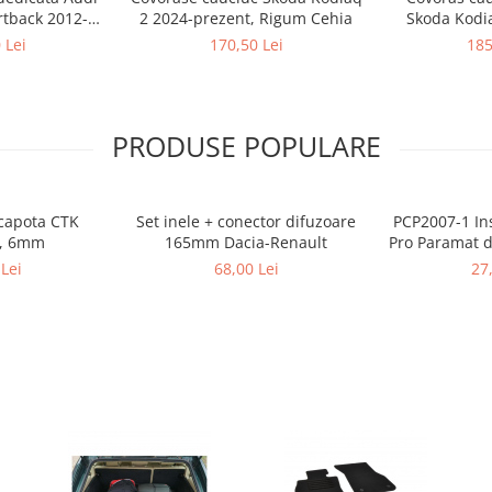
rtback 2012-
2 2024-prezent, Rigum Cehia
Skoda Kodia
ner™ Aristar
2024-prezent,
 Lei
170,50 Lei
185
jos/sus)
podea interme
de su
PRODUSE POPULARE
 capota CTK
Set inele + conector difuzoare
PCP2007-1 In
, 6mm
165mm Dacia-Renault
Pro Paramat d
de 6mm gros
Lei
68,00 Lei
27
2