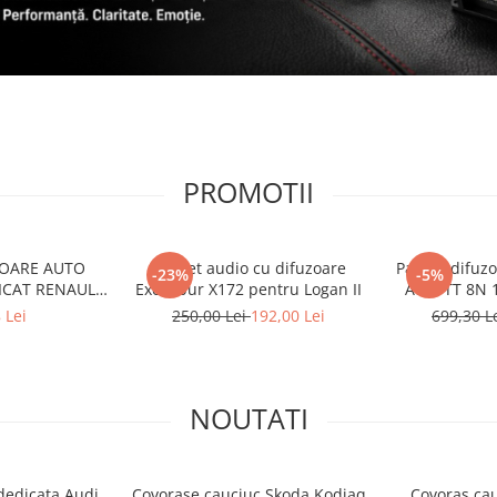
PROMOTII
ZOARE AUTO
Pachet audio cu difuzoare
Pachet difuzo
-23%
-5%
ICAT RENAULT
Excalibur X172 pentru Logan II
Audi TT 8N 
2 - 2019)
Die
 Lei
250,00 Lei
192,00 Lei
699,30 L
NOUTATI
dedicata Audi
Covorase cauciuc Skoda Kodiaq
Covoras cau