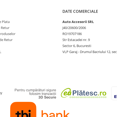
DATE COMERCIALE
 Plata
Auto Accesorii SRL
e Retur
J40/20600/2006
Produselor
RO19707186
de Retur
Str Estacadei nr. 9
Sector 6, Bucuresti
L
VLP Garaj - Drumul Bacriului 12, sec
by