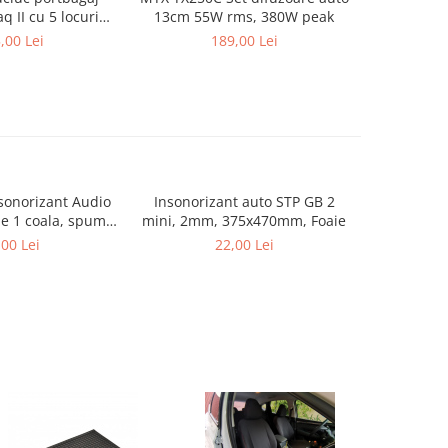
q II cu 5 locuri
13cm 55W rms, 380W peak
 Rigum Cehia (cu
,00 Lei
189,00 Lei
diara in pozitia
s sau jos)
sonorizant Audio
Insonorizant auto STP GB 2
LK-10 Kit 
e 1 coala, spuma
mini, 2mm, 375x470mm, Foaie
ime, 500x500mm,
,00 Lei
22,00 Lei
.5mp