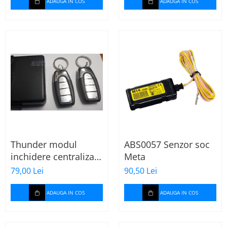
ADAUGA IN COS
ADAUGA IN COS
Thunder modul
ABS0057 Senzor soc
inchidere centralizata
Meta
KD-M7 cu 4 butoane
79,00 Lei
90,50 Lei
ADAUGA IN COS
ADAUGA IN COS