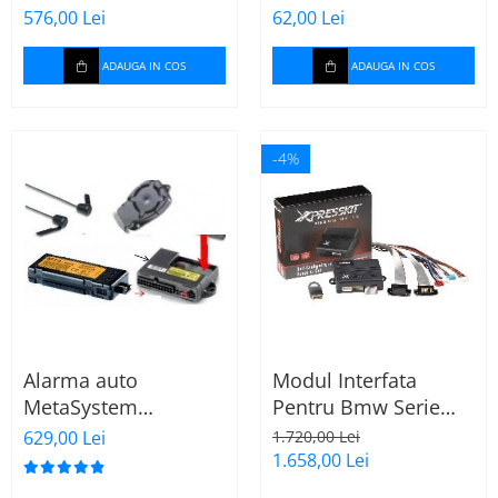
576,00 Lei
62,00 Lei
ADAUGA IN COS
ADAUGA IN COS
-4%
Alarma auto
Modul Interfata
MetaSystem
Pentru Bmw Serie
EASYCAN
3/5 Si X5
629,00 Lei
1.720,00 Lei
1.658,00 Lei