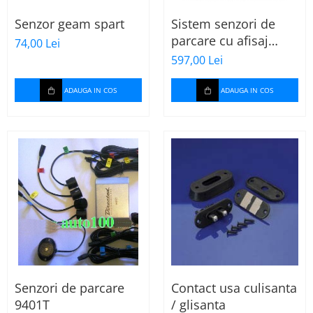
Senzor geam spart
Sistem senzori de
parcare cu afisaj
74,00 Lei
digital DIRECTED
597,00 Lei
ADAUGA IN COS
ADAUGA IN COS
Senzori de parcare
Contact usa culisanta
9401T
/ glisanta