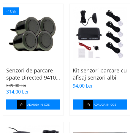
-10%
Senzori de parcare
Kit senzori parcare cu
spate Directed 9410F
afisaj senzori albi
CU BUZZER
349,00 Lei
94,00 Lei
314,00 Lei
ADAUGA IN COS
ADAUGA IN COS