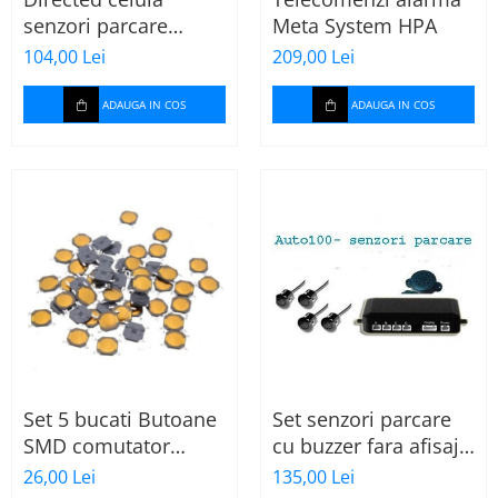
senzori parcare
Meta System HPA
pentru kit 9401
104,00 Lei
209,00 Lei
ADAUGA IN COS
ADAUGA IN COS
Set 5 bucati Butoane
Set senzori parcare
SMD comutator
cu buzzer fara afisaj
membrana switch
RS-380F
26,00 Lei
135,00 Lei