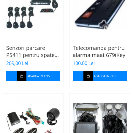
Senzori parcare
Telecomanda pentru
PS411 pentru spate
alarma maat 679iKey
cu 4 elementi si
209,00 Lei
100,00 Lei
display
ADAUGA IN COS
ADAUGA IN COS