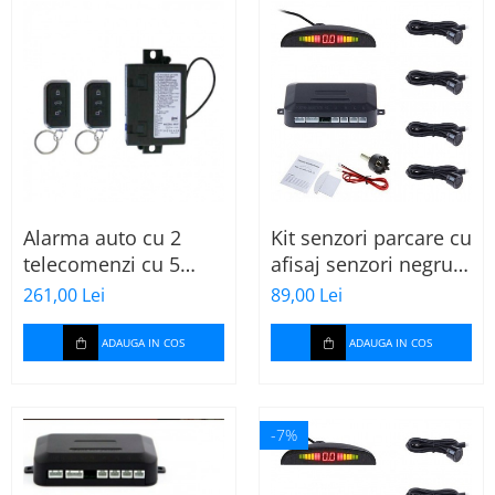
Alarma auto cu 2
Kit senzori parcare cu
telecomenzi cu 5
afisaj senzori negru
butoane Mistral Max
lucios 18mm
261,00 Lei
89,00 Lei
2
ADAUGA IN COS
ADAUGA IN COS
-7%