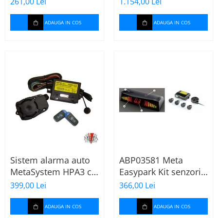
261,00 Lei
1.154,00 Lei
ADAUGA IN COS
ADAUGA IN COS
Sistem alarma auto
ABP03581 Meta
MetaSystem HPA3 cu
Easypark Kit senzori
telecomanda
parcare spate cu
399,00 Lei
366,00 Lei
display
ADAUGA IN COS
ADAUGA IN COS