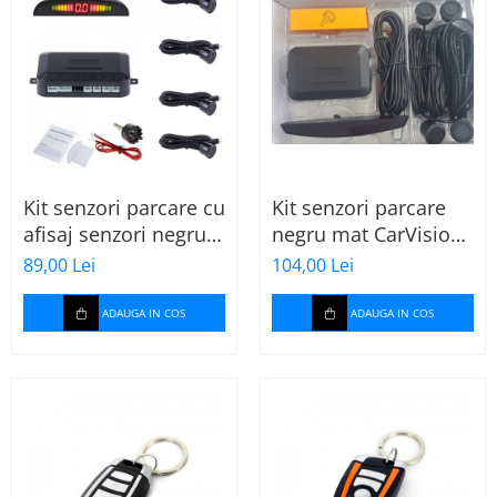
Kit senzori parcare cu
Kit senzori parcare
afisaj senzori negru
negru mat CarVision
lucios
SP001
89,00 Lei
104,00 Lei
ADAUGA IN COS
ADAUGA IN COS