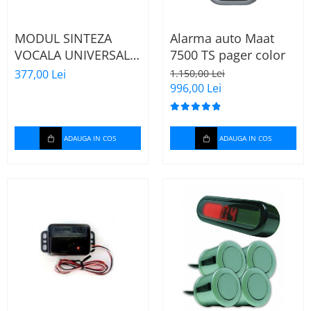
MODUL SINTEZA
Alarma auto Maat
VOCALA UNIVERSAL
7500 TS pager color
516U
377,00 Lei
1.150,00 Lei
996,00 Lei
ADAUGA IN COS
ADAUGA IN COS