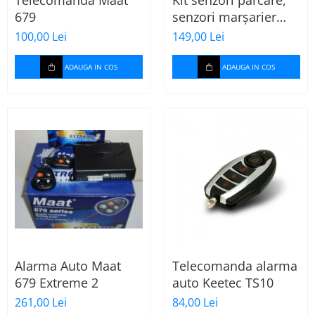
Telecomanda Maat
Kit senzori parcare,
679
senzori marșarier
MAX LED, 4 senzori
100,00 Lei
149,00 Lei
negri -02287
ADAUGA IN COS
ADAUGA IN COS
Alarma Auto Maat
Telecomanda alarma
679 Extreme 2
auto Keetec TS10
261,00 Lei
84,00 Lei