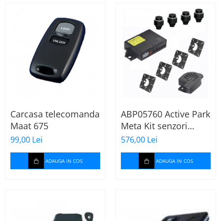
Carcasa telecomanda
ABP05760 Active Park
Maat 675
Meta Kit senzori
parcare spate cu
99,00 Lei
576,00 Lei
buzzer ( fara display )
ADAUGA IN COS
ADAUGA IN COS