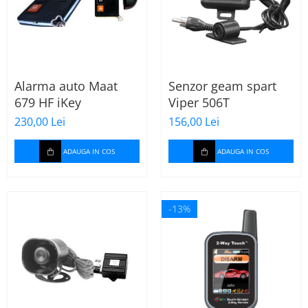
Alarma auto Maat
Senzor geam spart
679 HF iKey
Viper 506T
230,00 Lei
156,00 Lei
ADAUGA IN COS
ADAUGA IN COS
-13%