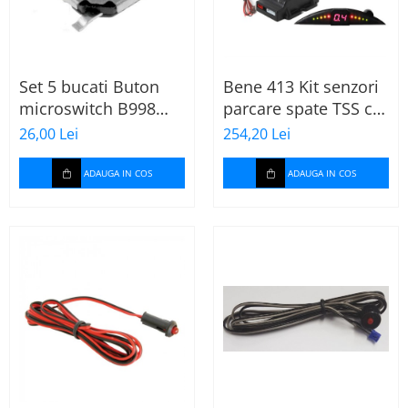
Set 5 bucati Buton
Bene 413 Kit senzori
microswitch B998
parcare spate TSS cu
telecomanda auto
display
26,00 Lei
254,20 Lei
renault,
5,2x5,2x1,5mm
ADAUGA IN COS
ADAUGA IN COS