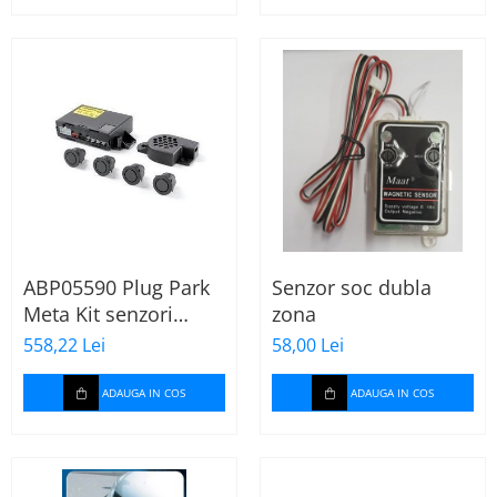
ABP05590 Plug Park
Senzor soc dubla
Meta Kit senzori
zona
parcare spate ( fara
558,22 Lei
58,00 Lei
display )
ADAUGA IN COS
ADAUGA IN COS