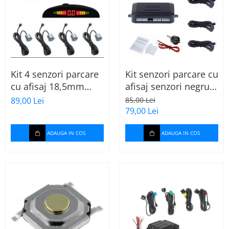
Kit 4 senzori parcare
Kit senzori parcare cu
cu afisaj 18,5mm
afisaj senzori negru
argintii
mat 18,5 mm
89,00 Lei
85,00 Lei
79,00 Lei
ADAUGA IN COS
ADAUGA IN COS