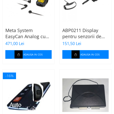
Meta System
ABP0211 Display
EasyCan Analog cu
pentru senzorii de
senzor soc
parcare Meta
471,00 Lei
151,50 Lei
ADAUGA IN COS
ADAUGA IN COS
-16%