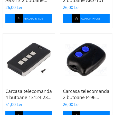
ABS-13 2 butoane
2 butoane ABS-101
neagra
26,00 Lei
26,00 Lei
ADAUGA IN COS
ADAUGA IN COS
Carcasa telecomanda
Carcasa telecomanda
4 butoane 13124.23
2 butoane P-96
neagra
neagra
51,00 Lei
26,00 Lei