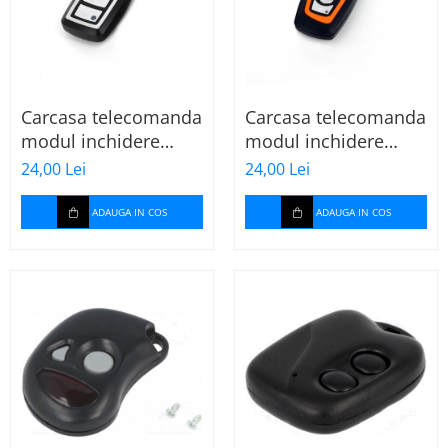
Carcasa telecomanda
Carcasa telecomanda
modul inchidere
modul inchidere
centralizata GCC-005
centralizata GCC-006
24,00 Lei
24,00 Lei
ADAUGA IN COS
ADAUGA IN COS