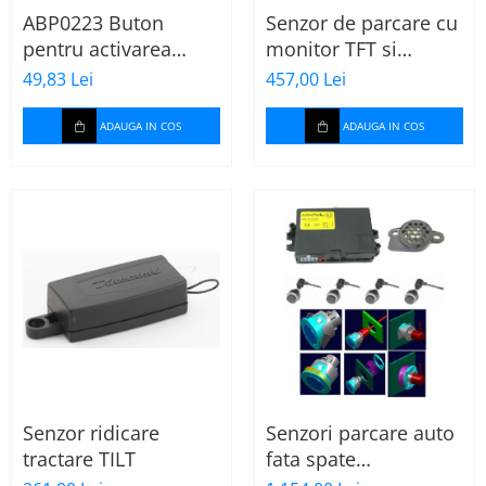
ABP0223 Buton
Senzor de parcare cu
pentru activarea
monitor TFT si
senzorilor Meta pe
camera
49,83 Lei
457,00 Lei
fata (P6983N)
ADAUGA IN COS
ADAUGA IN COS
Senzor ridicare
Senzori parcare auto
tractare TILT
fata spate
MetaSystem