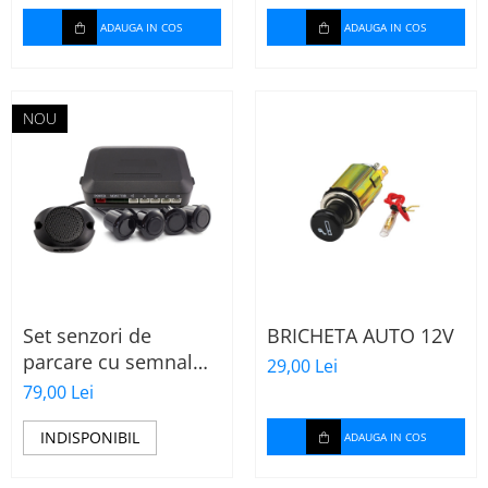
ADAUGA IN COS
ADAUGA IN COS
NOU
Set senzori de
BRICHETA AUTO 12V
parcare cu semnal
29,00 Lei
acustic SP001 –
79,00 Lei
Carguard
INDISPONIBIL
ADAUGA IN COS