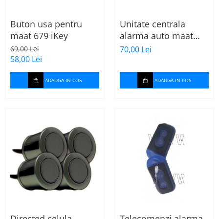
Buton usa pentru
Unitate centrala
maat 679 iKey
alarma auto maat
679 extreme 2
69,00 Lei
70,00 Lei
58,00 Lei
ADAUGA IN COS
ADAUGA IN COS
Directed celula
Telecomenzi alarma