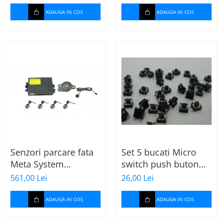
4x4x0.8mm
ADAUGA IN COS
ADAUGA IN COS
Senzori parcare fata
Set 5 bucati Micro
Meta System
switch push buton
ActivPark ISH
SMD 4pini 6x6x5 mm
561,00 Lei
26,00 Lei
ADAUGA IN COS
ADAUGA IN COS