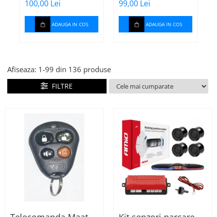
Maat 675
p
100,00 Lei
99,00 Lei
1
c
k
ADAUGA IN COS
ADAUGA IN COS
Afiseaza:
1-
99
din
136
produse
FILTRE