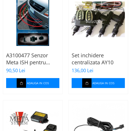
A3100477 Senzor
Set inchidere
Meta ISH pentru
centralizata AY10
Active Park 4/14
90,50 Lei
136,00 Lei
ADAUGA IN COS
ADAUGA IN COS