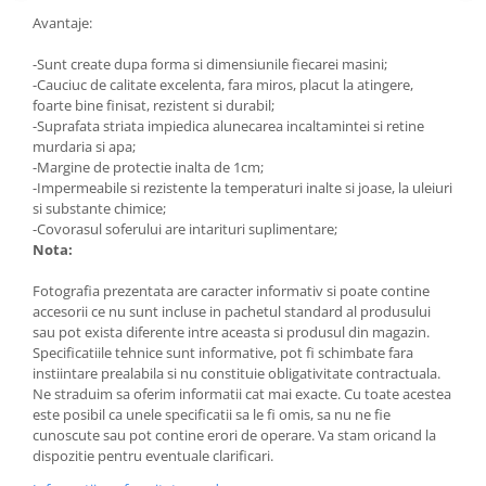
Avantaje:
-Sunt create dupa forma si dimensiunile fiecarei masini;
-Cauciuc de calitate excelenta, fara miros, placut la atingere,
foarte bine finisat, rezistent si durabil;
-Suprafata striata impiedica alunecarea incaltamintei si retine
murdaria si apa;
-Margine de protectie inalta de 1cm;
-Impermeabile si rezistente la temperaturi inalte si joase, la uleiuri
si substante chimice;
-Covorasul soferului are intarituri suplimentare;
Nota:
Fotografia prezentata are caracter informativ si poate contine
accesorii ce nu sunt incluse in pachetul standard al produsului
sau pot exista diferente intre aceasta si produsul din magazin.
Specificatiile tehnice sunt informative, pot fi schimbate fara
instiintare prealabila si nu constituie obligativitate contractuala.
Ne straduim sa oferim informatii cat mai exacte. Cu toate acestea
este posibil ca unele specificatii sa le fi omis, sa nu ne fie
cunoscute sau pot contine erori de operare. Va stam oricand la
dispozitie pentru eventuale clarificari.