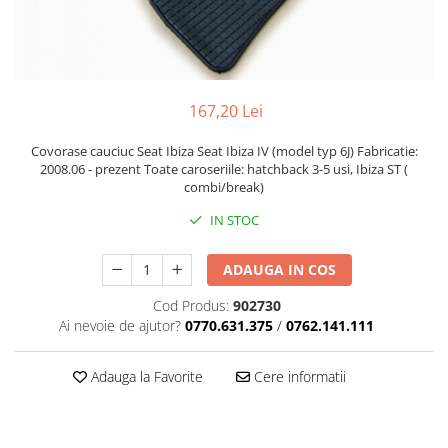
167,20 Lei
Covorase cauciuc Seat Ibiza Seat Ibiza IV (model typ 6J) Fabricatie:
2008.06 - prezent Toate caroseriile: hatchback 3-5 usi, Ibiza ST (
combi/break)
IN STOC
ADAUGA IN COS
Cod Produs:
902730
Ai nevoie de ajutor?
0770.631.375
/
0762.141.111
Adauga la Favorite
Cere informatii