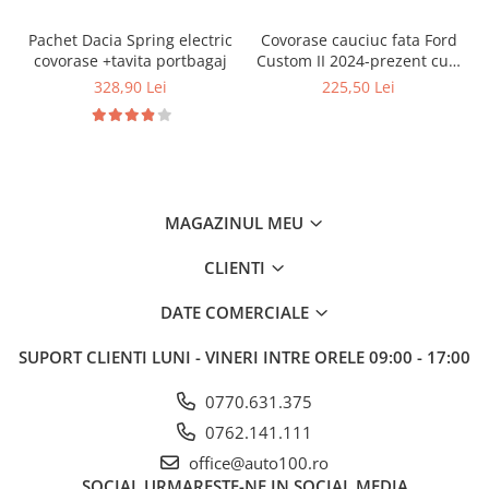
Pachet Dacia Spring electric
Covorase cauciuc fata Ford
covorase +tavita portbagaj
Custom II 2024-prezent cu 2
sau 3 locuri (set 3 covorase),
328,90 Lei
225,50 Lei
Rigum Cehia
MAGAZINUL MEU
CLIENTI
DATE COMERCIALE
SUPORT CLIENTI
LUNI - VINERI INTRE ORELE 09:00 - 17:00
0770.631.375
0762.141.111
office@auto100.ro
SOCIAL
URMARESTE-NE IN SOCIAL MEDIA