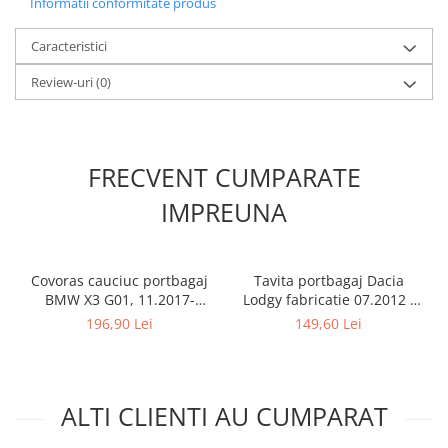
Informatii conformitate produs
Caracteristici
Review-uri
(0)
FRECVENT CUMPARATE
IMPREUNA
Covoras cauciuc portbagaj
Tavita portbagaj Dacia
BMW X3 G01, 11.2017-
Lodgy fabricatie 07.2012 -
prezent, Rigum RKK Cehia
prezent (7 locuri)
196,90 Lei
149,60 Lei
ALTI CLIENTI AU CUMPARAT