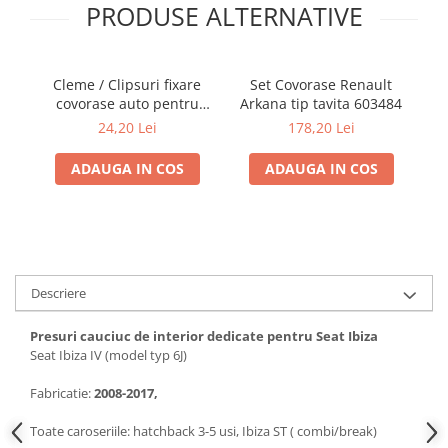
PRODUSE ALTERNATIVE
Cleme / Clipsuri fixare
Set Covorase Renault
covorase auto pentru
Arkana tip tavita 603484
p
Renault / Nissan
24,20 Lei
178,20 Lei
ADAUGA IN COS
ADAUGA IN COS
Descriere
Presuri cauciuc de interior dedicate pentru Seat Ibiza
Seat Ibiza IV (model typ 6J)
Fabricatie:
2008-2017,
Toate caroseriile: hatchback 3-5 usi, Ibiza ST ( combi/break)