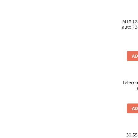
MTX TX
auto 13cm 55W rm
AD
Teleco
AD
30.55