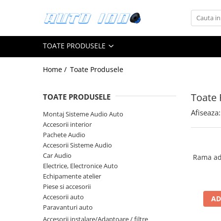
Toate Produsele
TOATE PRODUSELE
Montaj Sisteme Audio Auto
Accesorii interior
Home /
Toate Produsele
Covorase auto mocheta
Covorase cauciuc auto dedicate
Toate 
TOATE PRODUSELE
Huse scaun auto dedicate
Afiseaza:
Montaj Sisteme Audio Auto
Accesorii interior
Odorizant Auto
Pachete Audio
Plase portbagaj
Accesorii Sisteme Audio
Tavite portbagaj auto
Car Audio
Rama ad
Electrice, Electronice Auto
Pachete Audio
Echipamente atelier
Accesorii Sisteme Audio
Piese si accesorii
Conectica
Accesorii auto
AD
Paravanturi auto
Cupla carkit
Accesorii instalare/Adaptoare / filtre