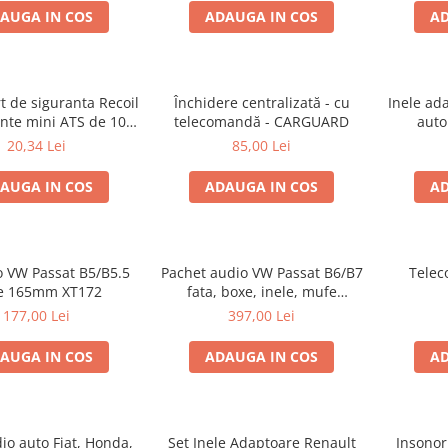
AUGA IN COS
ADAUGA IN COS
AD
t de siguranta Recoil
Închidere centralizată - cu
Inele ad
ante mini ATS de 10A
telecomandă - CARGUARD
auto
si 20A
20,34 Lei
85,00 Lei
AUGA IN COS
ADAUGA IN COS
AD
o VW Passat B5/B5.5
Pachet audio VW Passat B6/B7
Telec
e 165mm XT172
fata, boxe, inele, mufe
adaptoare JBL STAGE2 604C
177,00 Lei
397,00 Lei
AUGA IN COS
ADAUGA IN COS
AD
io auto Fiat, Honda,
Set Inele Adaptoare Renault
Insonor