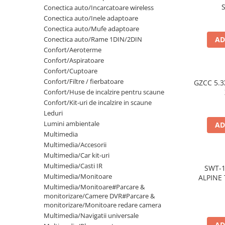
Lumini ambientale
S
Conectica auto/Incarcatoare wireless
Conectica auto/Inele adaptoare
Conectica auto/Mufe adaptoare
Conectica auto/Rame 1DIN/2DIN
AD
Confort/Aeroterme
Confort/Aspiratoare
Confort/Cuptoare
Confort/Filtre / fierbatoare
GZCC 5.3
Confort/Huse de incalzire pentru scaune
Confort/Kit-uri de incalzire in scaune
Leduri
Lumini ambientale
AD
Multimedia
Multimedia/Accesorii
Multimedia/Car kit-uri
Multimedia/Casti IR
SWT-
Multimedia/Monitoare
ALPINE 
Multimedia/Monitoare#Parcare &
monitorizare/Camere DVR#Parcare &
monitorizare/Monitoare redare camera
Multimedia/Navigatii universale
AD