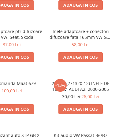
AUGA IN COS
ADAUGA IN COS
aptoare ptr difuzoare
Inele adaptoare + conectori
 VW, Seat, Skoda
difuzoare fata 165mm VW Golf
V, VI
37,00 Lei
58,00 Lei
AUGA IN COS
ADAUGA IN COS
omanda Maat 679
20.450 (271320-12) INELE DE
-13%
16.5CM AUDI A2, 2000-2005
100,00 Lei
30,00 Lei
26,00 Lei
AUGA IN COS
ADAUGA IN COS
izant auto STP GB 2
Kit audio VW Passat B6/B7