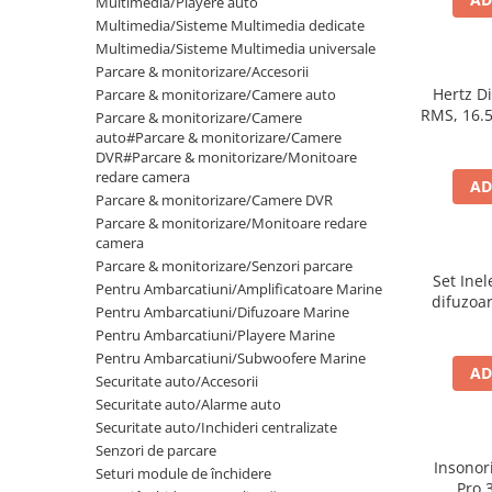
Multimedia/Playere auto
Multimedia/Sisteme Multimedia dedicate
Multimedia/Sisteme Multimedia universale
Parcare & monitorizare/Accesorii
Hertz D
Parcare & monitorizare/Camere auto
RMS, 16.5
Parcare & monitorizare/Camere
auto#Parcare & monitorizare/Camere
DVR#Parcare & monitorizare/Monitoare
redare camera
AD
Parcare & monitorizare/Camere DVR
Parcare & monitorizare/Monitoare redare
camera
Parcare & monitorizare/Senzori parcare
Set Ine
Pentru Ambarcatiuni/Amplificatoare Marine
difuzoar
Pentru Ambarcatiuni/Difuzoare Marine
VW 
Pentru Ambarcatiuni/Playere Marine
Pentru Ambarcatiuni/Subwoofere Marine
AD
Securitate auto/Accesorii
Securitate auto/Alarme auto
Securitate auto/Inchideri centralizate
Senzori de parcare
Insonor
Seturi module de închidere
Pro 