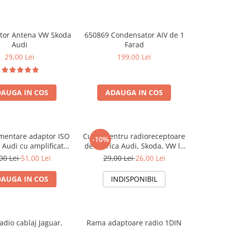
ator Antena VW Skoda
650869 Condensator AIV de 1
Audi
Farad
29,00 Lei
199,00 Lei
AUGA IN COS
ADAUGA IN COS
mentare adaptor ISO
Cupla pentru radioreceptoare
-10%
 Audi cu amplificator
de fabrica Audi, Skoda, VW la
antena
conector ISO
00 Lei
51,00 Lei
29,00 Lei
26,00 Lei
AUGA IN COS
INDISPONIBIL
adio cablaj Jaguar,
Rama adaptoare radio 1DIN