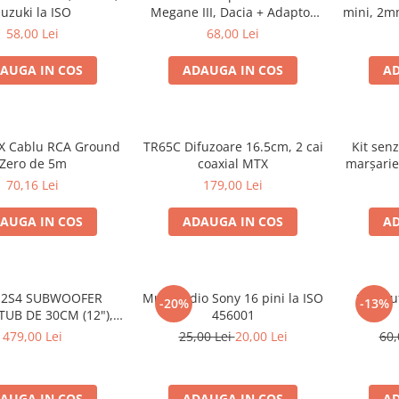
uzuki la ISO
Megane III, Dacia + Adaptor
mini, 2m
conector difuzor
58,00 Lei
68,00 Lei
AUGA IN COS
ADAUGA IN COS
AD
X Cablu RCA Ground
TR65C Difuzoare 16.5cm, 2 cai
Kit senz
Zero de 5m
coaxial MTX
marșarie
70,16 Lei
179,00 Lei
AUGA IN COS
ADAUGA IN COS
AD
12S4 SUBWOOFER
Mufa radio Sony 16 pini la ISO
Set mu
-20%
-13%
TUB DE 30CM (12"),
456001
1000W
479,00 Lei
25,00 Lei
20,00 Lei
60,
AUGA IN COS
ADAUGA IN COS
AD