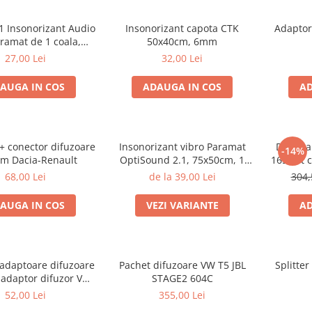
1 Insonorizant Audio
Insonorizant capota CTK
Adaptor
ramat de 1 coala,
50x40cm, 6mm
 de 6mm grosime,
27,00 Lei
32,00 Lei
x500mm, 2.5mp
AUGA IN COS
ADAUGA IN COS
AD
 + conector difuzoare
Insonorizant vibro Paramat
Difuzoa
-14%
m Dacia-Renault
OptiSound 2.1, 75x50cm, 1
165 set 
coala
55W RMS,
68,00 Lei
de la 39,00 Lei
304,
AUGA IN COS
VEZI VARIANTE
AD
 adaptoare difuzoare
Pachet difuzoare VW T5 JBL
Splitte
 adaptor difuzor VW
STAGE2 604C
assat B5/B5.5
52,00 Lei
355,00 Lei