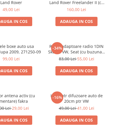
Land Rover
Land Rover Freelander II (cu
buzunar)
49,00 Lei
160,00 Lei
AUGA IN COS
ADAUGA IN COS
nele boxe auto usa
Rama adaptoare radio 1DIN
-34%
dupa 2009, 271250-09
Skoda, VW, Seat (cu buzunar)
40.145
99,00 Lei
83,00 Lei
55,00 Lei
AUGA IN COS
ADAUGA IN COS
r antena activ (cu
Inele ptr difuzoare auto de
-16%
imentare) fakra
20cm ptr VW
00 Lei
29,00 Lei
49,00 Lei
41,00 Lei
AUGA IN COS
ADAUGA IN COS