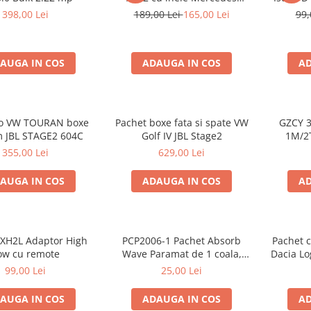
Vito/Viano W639, VW Crafter
398,00 Lei
189,00 Lei
165,00 Lei
99,
AUGA IN COS
ADAUGA IN COS
AD
io VW TOURAN boxe
Pachet boxe fata si spate VW
GZCY 3
 JBL STAGE2 604C
Golf IV JBL Stage2
1M/2
355,00 Lei
629,00 Lei
AUGA IN COS
ADAUGA IN COS
AD
XH2L Adaptor High
PCP2006-1 Pachet Absorb
Pachet c
ow cu remote
Wave Paramat de 1 coala,
Dacia Lo
spuma de 16mm grosime,
boxe G
99,00 Lei
25,00 Lei
500*150mm, 0.75mp
AUGA IN COS
ADAUGA IN COS
AD