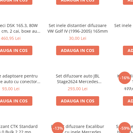
ieci DSK 165.3, 80W
Set inele distantier difuzoare
Set inele
 cm, 2 cai, boxe auto
VW Golf IV (1996-2005) 165mm
sisteme
460,95 Lei
30,00 Lei
AUGA IN COS
ADAUGA IN COS
AD
le adaptoare pentru
Set difuzoare auto JBL
Kit au
-16%
e auto cu conectori
Stage2624 Mercedes
Passat B6 fata
Vito/Viano, VW Crafter
93,00 Lei
293,00 Lei
177,
AUGA IN COS
ADAUGA IN COS
AD
izant CTK Standard
Pachet difuzoare Excalibur
Set 2 in
-13%
-59%
3.0 Bulk 2.22 mp
X172 cu inele Mercedes
Isuzu D