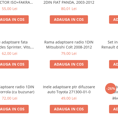
ISO+FAKRA
2DIN FIAT PANDA, 2003-2012
TROEN, 2003>
55,00 Lei
80,01 Lei
AUGA IN COS
ADAUGA IN COS
AD
e adaptoare fata
Rama adaptoare radio 1DIN
Set i
es Sprinter, Vito,
Mitsubishi Colt 2008-2012
Renault 
ano, 271190-18
62,00 Lei
79,00 Lei
AUGA IN COS
ADAUGA IN COS
AD
aptoare radio 1DIN
Inele adaptoare ptr difuzoare
Adapto
-26%
orrola (cu buzunar)
auto Toyota 271300-01-0
al
72,00 Lei
49,00 Lei
39,
AUGA IN COS
ADAUGA IN COS
AD