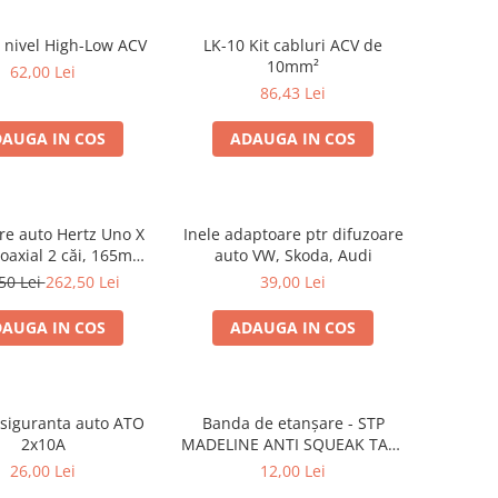
 nivel High-Low ACV
LK-10 Kit cabluri ACV de
10mm²
62,00 Lei
86,43 Lei
AUGA IN COS
ADAUGA IN COS
re auto Hertz Uno X
Inele adaptoare ptr difuzoare
coaxial 2 căi, 165mm,
auto VW, Skoda, Audi
 4Ω, set 2 difuzoare
50 Lei
262,50 Lei
39,00 Lei
AUGA IN COS
ADAUGA IN COS
r siguranta auto ATO
Banda de etanșare - STP
2x10A
MADELINE ANTI SQUEAK TAPE
- 15 x 2000mm
26,00 Lei
12,00 Lei