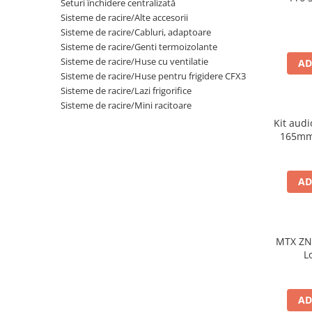
Seturi închidere centralizată
Sisteme de racire/Alte accesorii
Sisteme de racire/Cabluri, adaptoare
Sisteme de racire/Genti termoizolante
Sisteme de racire/Huse cu ventilatie
AD
Sisteme de racire/Huse pentru frigidere CFX3
Sisteme de racire/Lazi frigorifice
Sisteme de racire/Mini racitoare
Kit aud
165mm
AD
MTX ZN
L
AD