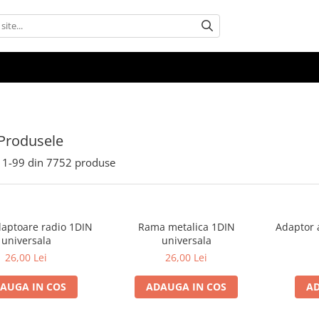
Produsele
1-
99
din
7752
produse
aptoare radio 1DIN
Rama metalica 1DIN
Adaptor 
universala
universala
26,00 Lei
26,00 Lei
AUGA IN COS
ADAUGA IN COS
AD