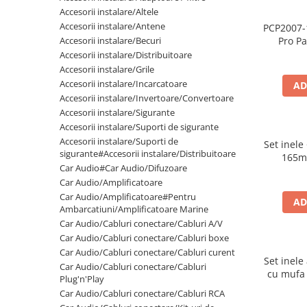
Cupla radio aftermarket
Accesorii instalare/Altele
Accesorii instalare/Antene
PCP2007-
Cupla radio OEM
Accesorii instalare/Becuri
Pro Pa
Inele boxe auto
spuma
Accesorii instalare/Distribuitoare
500
Accesorii instalare/Grile
Rame radio 1DIN
Accesorii instalare/Incarcatoare
AD
Rame radio 2DIN
Accesorii instalare/Invertoare/Convertoare
Accesorii instalare/Sigurante
Car Audio
Accesorii instalare/Suporti de sigurante
Amplificatoare
Accesorii instalare/Suporti de
Set inele
CD Playere Auto
sigurante#Accesorii instalare/Distribuitoare
165m
Car Audio#Car Audio/Difuzoare
Conectori Difuzoare
Car Audio/Amplificatoare
Difuzoare, boxe auto coaxiale
Car Audio/Amplificatoare#Pentru
AD
Ambarcatiuni/Amplificatoare Marine
Difuzoare-Sisteme / Componente
Car Audio/Cabluri conectare/Cabluri A/V
Car Audio/Cabluri conectare/Cabluri boxe
Insonorizant Auto
Car Audio/Cabluri conectare/Cabluri curent
Vibro absorbant
Set inele
Car Audio/Cabluri conectare/Cabluri
cu mufa
Sigurante
Plug'n'Play
P
Car Audio/Cabluri conectare/Cabluri RCA
Subwoofer