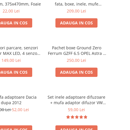
m, 375x470mm, Foaie
fata, boxe, inele, mufe
adaptoare Excalibur X172
22,00 Lei
209,00 Lei
AUGA IN COS
ADAUGA IN COS
ori parcare, senzori
Pachet boxe Ground Zero
r MAX LED, 4 senzori
Ferrum GZFF 6.5 OPEL Astra J,
negri -02287
Astra K
149,00 Lei
250,00 Lei
AUGA IN COS
ADAUGA IN COS
fa adaptoare Dacia
Set inele adaptoare difuzoare
dupa 2012
+ mufa adaptor difuzor VW
Golf IV
00 Lei
52,00 Lei
59,00 Lei
AUGA IN COS
ADAUGA IN COS