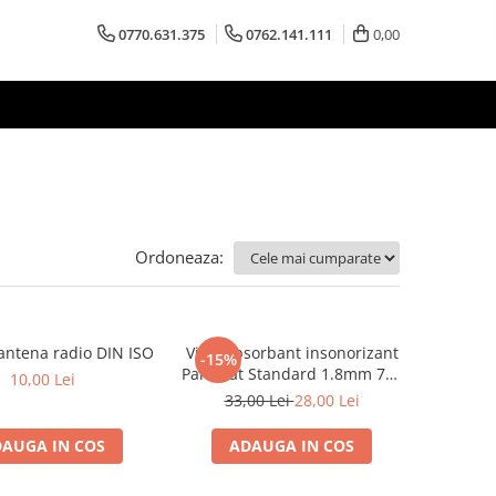
0770.631.375
0762.141.111
0,00
Ordoneaza:
antena radio DIN ISO
Vibroabsorbant insonorizant
-15%
Paramat Standard 1.8mm 70x
10,00 Lei
50cm, 1 coala PCP1006-1
33,00 Lei
28,00 Lei
AUGA IN COS
ADAUGA IN COS