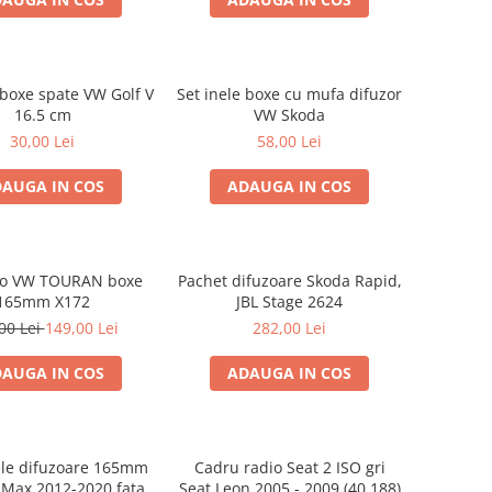
 boxe spate VW Golf V
Set inele boxe cu mufa difuzor
16.5 cm
VW Skoda
30,00 Lei
58,00 Lei
AUGA IN COS
ADAUGA IN COS
dio VW TOURAN boxe
Pachet difuzoare Skoda Rapid,
165mm X172
JBL Stage 2624
00 Lei
149,00 Lei
282,00 Lei
AUGA IN COS
ADAUGA IN COS
ele difuzoare 165mm
Cadru radio Seat 2 ISO gri
-Max 2012-2020 fata
Seat Leon 2005 - 2009 (40.188)