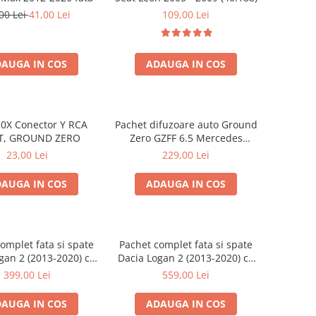
00 Lei
41,00 Lei
109,00 Lei
AUGA IN COS
ADAUGA IN COS
0X Conector Y RCA
Pachet difuzoare auto Ground
T, GROUND ZERO
Zero GZFF 6.5 Mercedes
Vito/Viano/Sprinter
23,00 Lei
229,00 Lei
AUGA IN COS
ADAUGA IN COS
omplet fata si spate
Pachet complet fata si spate
gan 2 (2013-2020) cu
Dacia Logan 2 (2013-2020) cu
round Zero Ferrum
boxe Ground Zero Ferrum
399,00 Lei
559,00 Lei
GZFF
GZFC
AUGA IN COS
ADAUGA IN COS