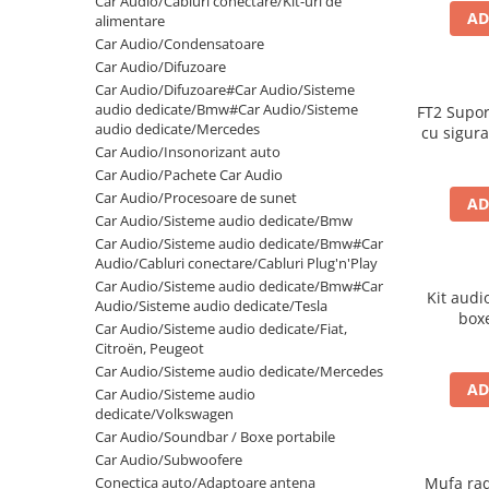
Car Audio/Cabluri conectare/Kit-uri de
AD
Electrice, Electronice Auto
alimentare
Car Audio/Condensatoare
Accesorii alarme auto
Car Audio/Difuzoare
Alarme auto Alarme masina
Car Audio/Difuzoare#Car Audio/Sisteme
audio dedicate/Bmw#Car Audio/Sisteme
FT2 Supor
Detectoare Radar
audio dedicate/Mercedes
cu sigur
Senzori parcare auto
Car Audio/Insonorizant auto
Car Audio/Pachete Car Audio
Echipamente atelier
Car Audio/Procesoare de sunet
AD
Consumabile Service
Car Audio/Sisteme audio dedicate/Bmw
Car Audio/Sisteme audio dedicate/Bmw#Car
Instrumente Atelier
Audio/Cabluri conectare/Cabluri Plug'n'Play
Set clipsuri auto de plastic
Car Audio/Sisteme audio dedicate/Bmw#Car
Kit audi
Audio/Sisteme audio dedicate/Tesla
Piese si accesorii
box
Car Audio/Sisteme audio dedicate/Fiat,
Amortizoare hayon
Citroën, Peugeot
Car Audio/Sisteme audio dedicate/Mercedes
Accesorii auto
AD
Car Audio/Sisteme audio
Incalzire scaune
dedicate/Volkswagen
Car Audio/Soundbar / Boxe portabile
Stergatoare auto
Car Audio/Subwoofere
Paravanturi auto
Conectica auto/Adaptoare antena
Mufa rad