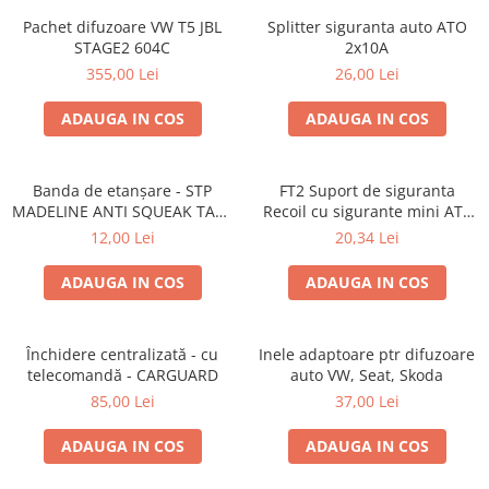
Lumini ambientale
Pachet difuzoare VW T5 JBL
Splitter siguranta auto ATO
STAGE2 604C
2x10A
355,00 Lei
26,00 Lei
ADAUGA IN COS
ADAUGA IN COS
Banda de etanșare - STP
FT2 Suport de siguranta
MADELINE ANTI SQUEAK TAPE
Recoil cu sigurante mini ATS
- 15 x 2000mm
de 10A si 20A
12,00 Lei
20,34 Lei
ADAUGA IN COS
ADAUGA IN COS
Închidere centralizată - cu
Inele adaptoare ptr difuzoare
telecomandă - CARGUARD
auto VW, Seat, Skoda
85,00 Lei
37,00 Lei
ADAUGA IN COS
ADAUGA IN COS