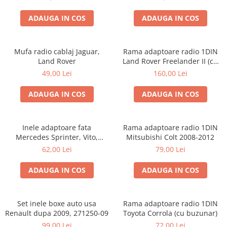
ADAUGA IN COS
ADAUGA IN COS
Mufa radio cablaj Jaguar,
Rama adaptoare radio 1DIN
Land Rover
Land Rover Freelander II (cu
buzunar)
49,00 Lei
160,00 Lei
ADAUGA IN COS
ADAUGA IN COS
Inele adaptoare fata
Rama adaptoare radio 1DIN
Mercedes Sprinter, Vito,
Mitsubishi Colt 2008-2012
Viano, 271190-18
62,00 Lei
79,00 Lei
ADAUGA IN COS
ADAUGA IN COS
Set inele boxe auto usa
Rama adaptoare radio 1DIN
Renault dupa 2009, 271250-09
Toyota Corrola (cu buzunar)
99,00 Lei
72,00 Lei