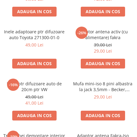
ADAUGA IN COS
ADAUGA IN COS
Inele adaptoare ptr difuzoare
Adaptor antena activ (cu
-26%
auto Toyota 271300-01-0
alimentare) fakra
49,00 Lei
39,00 Lei
29,00 Lei
ADAUGA IN COS
ADAUGA IN COS
Inele ptr difuzoare auto de
Mufa mini-iso 8 pini albastra
-16%
20cm ptr VW
la jack 3,5mm - Becker,
Blaupunkt, VDO
49,00 Lei
29,00 Lei
41,00 Lei
ADAUGA IN COS
ADAUGA IN COS
Trusa chei demontare interior
Adaptor antena Fakra-Iso
-19%