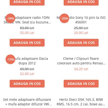
ADAUGA IN COS
ADAUGA IN COS
Rama adaptoare radio 1DIN
Mufa radio Sony 16 pini la ISO
-34%
-20%
Skoda, VW, Seat (cu buzunar)
456001
40.145
83,00 Lei
25,00 Lei
55,00 Lei
20,00 Lei
ADAUGA IN COS
ADAUGA IN COS
Set mufa adaptoare Dacia
Cleme / Clipsuri fixare
-13%
dupa 2012
covorase auto pentru Renault
/ Nissan
60,00 Lei
24,20 Lei
52,00 Lei
ADAUGA IN COS
ADAUGA IN COS
Set inele adaptoare difuzoare
Hertz Dieci DSK 165.3, 80W
+ mufa adaptor difuzor VW
RMS, 16.5 cm, 2 cai, boxe auto