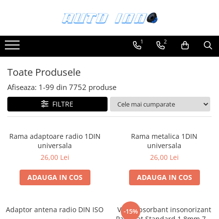
Toate Produsele
1
2
Montaj Sisteme Audio Auto
Accesorii interior
Toate Produsele
Covorase auto mocheta
Afiseaza:
1-
99
din
7752
produse
Covorase cauciuc auto dedicate
FILTRE
Huse scaun auto dedicate
Odorizant Auto
Rama adaptoare radio 1DIN
Rama metalica 1DIN
Plase portbagaj
universala
universala
Tavite portbagaj auto
26,00 Lei
26,00 Lei
Pachete Audio
ADAUGA IN COS
ADAUGA IN COS
Accesorii Sisteme Audio
Conectica
Adaptor antena radio DIN ISO
Vibroabsorbant insonorizant
Cupla carkit
-15%
Paramat Standard 1.8mm 70x