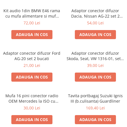
Kit audio 1din BMW E46 rama
Adaptor conector difuzor
cu mufa alimentare si mufa
Dacia, Nissan AG-22 set 2
antena
bucati
72,00 Lei
54,00 Lei
ADAUGA IN COS
ADAUGA IN COS
Adaptor conector difuzor Ford
Adaptor conector difuzor
AG-20 set 2 bucati
Skoda, Seat, VW 1316-01, set 2
bucati
21,00 Lei
39,00 Lei
ADAUGA IN COS
ADAUGA IN COS
Mufa 16 pini conector radio
Tavita portbagaj Suzuki Ignis
OEM Mercedes la ISO cu
III (b.culisanta) Guardliner
sistem Audio 10
30,00 Lei
169,40 Lei
ADAUGA IN COS
ADAUGA IN COS