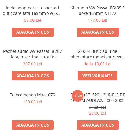
Inele adaptoare + conectori
Kit audio VW Passat B5/B5.5
difuzoare fata 165mm VW Golf
boxe 165mm XT172
V, VI
58,00 Lei
177,00 Lei
ADAUGA IN COS
ADAUGA IN COS
Pachet audio VW Passat B6/B7
XSK04-BLK Cablu de
fata, boxe, inele, mufe
alimentare monofilar negru
adaptoare JBL STAGE2 604C
Ampire de 4mm2 (11AWG),
397,00 Lei
de la 13,00 Lei
cupru, rola 50m
ADAUGA IN COS
VEZI VARIANTE
Telecomanda Maat 679
20.450 (271320-12) INELE DE
-13%
16.5CM AUDI A2, 2000-2005
100,00 Lei
30,00 Lei
26,00 Lei
ADAUGA IN COS
ADAUGA IN COS