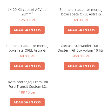
LK-20 Kit cabluri ACV de
Set inele + adaptor montaj
20mm²
boxe spate OPEL Astra G
125,00 Lei
69,00 Lei
ADAUGA IN COS
ADAUGA IN COS
Set inele + adaptor montaj
Carcasa subwoofer Dacia
boxe fata OPEL Astra G
Duster I Fit-Box volum 10 litri
69,00 Lei
450,00 Lei
ADAUGA IN COS
ADAUGA IN COS
Tavita portbagaj Premium
Ford Transit Custom L2
fabricatie 01.2013 - prezent
188,10 Lei
(ampatament lung)
ADAUGA IN COS