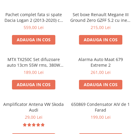
Pachet complet fata si spate
Set boxe Renault Megane III
Dacia Logan 2 (2013-2020) cu
Ground Zero GZFF 5.2 cu inele
boxe Ground Zero Ferrum
si conectori
559,00 Lei
215,00 Lei
GZFC
ADAUGA IN COS
ADAUGA IN COS
MTX TX250C Set difuzoare
Alarma Auto Maat 679
auto 13cm 55W rms, 380W
Extreme 2
peak
189,00 Lei
261,00 Lei
ADAUGA IN COS
ADAUGA IN COS
Amplificator Antena VW Skoda
650869 Condensator AIV de 1
Audi
Farad
29,00 Lei
199,00 Lei