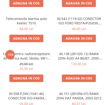
ADAUGA IN COS
ADAUGA IN COS
Telecomanda alarma auto
30.542 (1119-02) CONECTOR
Keetec TS10
ISO FORD FIESTA/FUSION,
2002-2005
84,00 Lei
40,00 Lei
ADAUGA IN COS
ADAUGA IN COS
Cupla pentru radioreceptoare
40.138 (281320-12) RAMA
-10%
de fabrica Audi, Skoda, VW la
2DIN AUDI A4 B6/B7, 2000-
conector ISO
2009
29,00 Lei
120,00 Lei
26,00 Lei
ADAUGA IN COS
ADAUGA IN COS
30.558.P.DIN (1041-46)
40.151 (281094-07) RAMA
CONECTOR ISO+FAKRA
2DIN FIAT PANDA, 2003-2012
CITROEN, 2003>
55,00 Lei
80,01 Lei