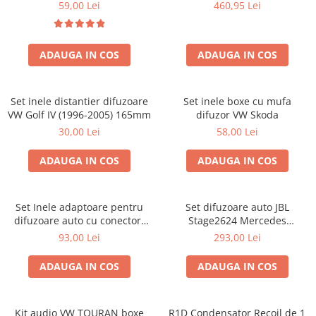
Golf IV
sisteme
59,00 Lei
460,95 Lei
ADAUGA IN COS
ADAUGA IN COS
Set inele distantier difuzoare
Set inele boxe cu mufa
VW Golf IV (1996-2005) 165mm
difuzor VW Skoda
30,00 Lei
58,00 Lei
ADAUGA IN COS
ADAUGA IN COS
Set Inele adaptoare pentru
Set difuzoare auto JBL
difuzoare auto cu conectori
Stage2624 Mercedes
VW Passat B6 fata
Vito/Viano, VW Crafter
93,00 Lei
293,00 Lei
ADAUGA IN COS
ADAUGA IN COS
Kit audio VW TOURAN boxe
R1D Condensator Recoil de 1