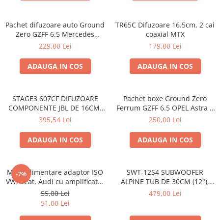
Pachet difuzoare auto Ground
TR65C Difuzoare 16.5cm, 2 cai
Zero GZFF 6.5 Mercedes
coaxial MTX
Vito/Viano/Sprinter
229,00 Lei
179,00 Lei
ADAUGA IN COS
ADAUGA IN COS
STAGE3 607CF DIFUZOARE
Pachet boxe Ground Zero
COMPONENTE JBL DE 16CM,
Ferrum GZFF 6.5 OPEL Astra J,
50W RMS
Astra K
395,54 Lei
250,00 Lei
ADAUGA IN COS
ADAUGA IN COS
Mufa alimentare adaptor ISO
SWT-12S4 SUBWOOFER
-7%
VW, Seat, Audi cu amplificator
ALPINE TUB DE 30CM (12"),
antena
1000W
55,00 Lei
479,00 Lei
51,00 Lei