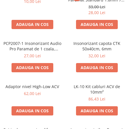
10,00 Lei
Cupla radio aftermarket
50cm, 1 coala PCP1006-1
33,00 Lei
Cupla radio OEM
28,00 Lei
Inele boxe auto
ADAUGA IN COS
ADAUGA IN COS
Rame radio 1DIN
Rame radio 2DIN
PCP2007-1 Insonorizant Audio
Insonorizant capota CTK
Car Audio
Pro Paramat de 1 coala,
50x40cm, 6mm
spuma de 6mm grosime,
Amplificatoare
27,00 Lei
32,00 Lei
500x500mm, 2.5mp
CD Playere Auto
ADAUGA IN COS
ADAUGA IN COS
Conectori Difuzoare
Difuzoare, boxe auto coaxiale
Adaptor nivel High-Low ACV
LK-10 Kit cabluri ACV de
Difuzoare-Sisteme / Componente
10mm²
62,00 Lei
86,43 Lei
Insonorizant Auto
Vibro absorbant
ADAUGA IN COS
ADAUGA IN COS
Sigurante
Subwoofer