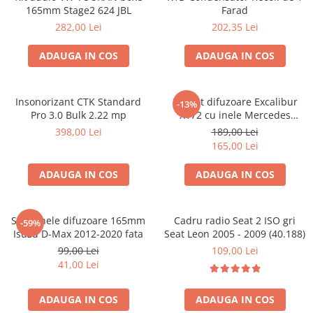
165mm Stage2 624 JBL
Farad
282,00 Lei
202,35 Lei
ADAUGA IN COS
ADAUGA IN COS
Insonorizant CTK Standard
Pachet difuzoare Excalibur
-13%
Pro 3.0 Bulk 2.22 mp
X172 cu inele Mercedes
Vito/Viano W639, VW Crafter
398,00 Lei
189,00 Lei
165,00 Lei
ADAUGA IN COS
ADAUGA IN COS
Set 2 inele difuzoare 165mm
Cadru radio Seat 2 ISO gri
-59%
Isuzu D-Max 2012-2020 fata
Seat Leon 2005 - 2009 (40.188)
99,00 Lei
109,00 Lei
41,00 Lei
ADAUGA IN COS
ADAUGA IN COS