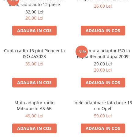
auto, radio auto 12 piese
26,00 Lei
32,00 Lei
26,00 Lei
ADAUGA IN COS
ADAUGA IN COS
Cupla radio 16 pini Pioneer la
Cupla mufa adaptor ISO la
-31%
ISO 453023
cupla Renault dupa 2009
39,00 Lei
29,00 Lei
20,00 Lei
ADAUGA IN COS
ADAUGA IN COS
Mufa adaptor radio
Inele adaptoare fata boxe 13
Mitsubishi AS-6B
cm Opel
49,00 Lei
59,00 Lei
ADAUGA IN COS
ADAUGA IN COS