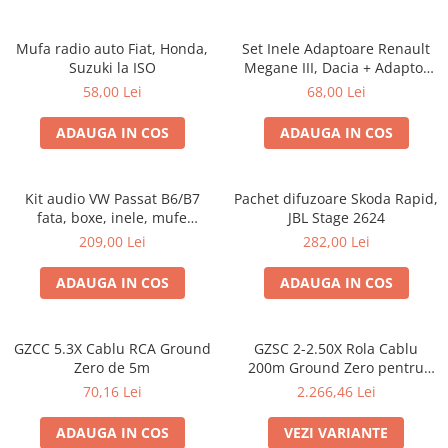
Mufa radio auto Fiat, Honda,
Set Inele Adaptoare Renault
Suzuki la ISO
Megane III, Dacia + Adaptor
conector difuzor
58,00 Lei
68,00 Lei
ADAUGA IN COS
ADAUGA IN COS
Kit audio VW Passat B6/B7
Pachet difuzoare Skoda Rapid,
fata, boxe, inele, mufe
JBL Stage 2624
adaptoare Excalibur X172
209,00 Lei
282,00 Lei
ADAUGA IN COS
ADAUGA IN COS
GZCC 5.3X Cablu RCA Ground
GZSC 2-2.50X Rola Cablu
Zero de 5m
200m Ground Zero pentru
difuzoare, 2x2,5 mm²
70,16 Lei
2.266,46 Lei
ADAUGA IN COS
VEZI VARIANTE