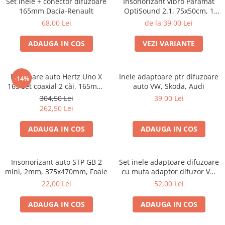
Set inele + conector difuzoare
Insonorizant vibro Paramat
Electrice, Electronice Auto
165mm Dacia-Renault
OptiSound 2.1, 75x50cm, 1
coala
Accesorii alarme auto
68,00 Lei
de la 39,00 Lei
Alarme auto Alarme masina
ADAUGA IN COS
VEZI VARIANTE
Detectoare Radar
Senzori parcare auto
Difuzoare auto Hertz Uno X
Inele adaptoare ptr difuzoare
-14%
Echipamente atelier
165 set coaxial 2 căi, 165mm,
auto VW, Skoda, Audi
55W RMS, 4Ω, set 2 difuzoare
Consumabile Service
304,50 Lei
39,00 Lei
262,50 Lei
Instrumente Atelier
ADAUGA IN COS
ADAUGA IN COS
Set clipsuri auto de plastic
Piese si accesorii
Amortizoare hayon
Insonorizant auto STP GB 2
Set inele adaptoare difuzoare
mini, 2mm, 375x470mm, Foaie
cu mufa adaptor difuzor VW
Accesorii auto
Passat B5/B5.5
22,00 Lei
52,00 Lei
Incalzire scaune
Stergatoare auto
ADAUGA IN COS
ADAUGA IN COS
Paravanturi auto