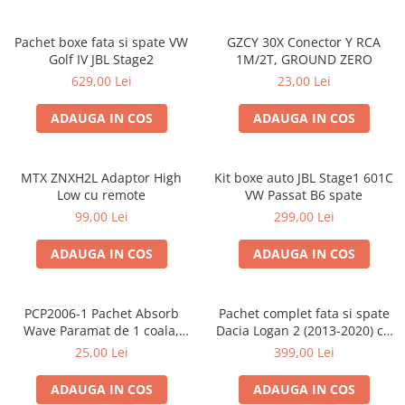
Pachet boxe fata si spate VW
GZCY 30X Conector Y RCA
Golf IV JBL Stage2
1M/2T, GROUND ZERO
629,00 Lei
23,00 Lei
ADAUGA IN COS
ADAUGA IN COS
MTX ZNXH2L Adaptor High
Kit boxe auto JBL Stage1 601C
Low cu remote
VW Passat B6 spate
99,00 Lei
299,00 Lei
ADAUGA IN COS
ADAUGA IN COS
PCP2006-1 Pachet Absorb
Pachet complet fata si spate
Wave Paramat de 1 coala,
Dacia Logan 2 (2013-2020) cu
spuma de 16mm grosime,
boxe Ground Zero Ferrum
25,00 Lei
399,00 Lei
500*150mm, 0.75mp
GZFF
ADAUGA IN COS
ADAUGA IN COS