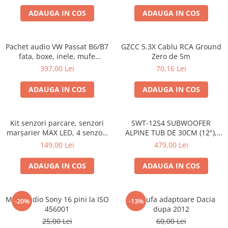
ADAUGA IN COS
ADAUGA IN COS
Pachet audio VW Passat B6/B7
GZCC 5.3X Cablu RCA Ground
fata, boxe, inele, mufe
Zero de 5m
adaptoare JBL STAGE2 604C
397,00 Lei
70,16 Lei
ADAUGA IN COS
ADAUGA IN COS
Kit senzori parcare, senzori
SWT-12S4 SUBWOOFER
marșarier MAX LED, 4 senzori
ALPINE TUB DE 30CM (12"),
negri -02287
1000W
149,00 Lei
479,00 Lei
ADAUGA IN COS
ADAUGA IN COS
Mufa radio Sony 16 pini la ISO
Set mufa adaptoare Dacia
-20%
-13%
456001
dupa 2012
25,00 Lei
60,00 Lei