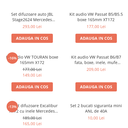
Set difuzoare auto JBL
Kit audio VW Passat B5/B5.5
Stage2624 Mercedes
boxe 165mm XT172
Vito/Viano, VW Crafter
293,00 Lei
177,00 Lei
ADAUGA IN COS
ADAUGA IN COS
Kit audio VW TOURAN boxe
Kit audio VW Passat B6/B7
-16%
165mm X172
fata, boxe, inele, mufe
adaptoare Excalibur X172
177,00 Lei
209,00 Lei
149,00 Lei
ADAUGA IN COS
ADAUGA IN COS
Pachet difuzoare Excalibur
Set 2 bucati siguranta mini
-13%
X172 cu inele Mercedes
ANL de 40A
Vito/Viano W639, VW Crafter
189,00 Lei
10,00 Lei
165,00 Lei