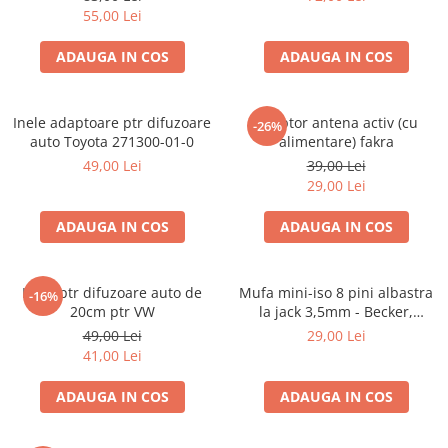
55,00 Lei
ADAUGA IN COS
ADAUGA IN COS
Inele adaptoare ptr difuzoare
Adaptor antena activ (cu
-26%
auto Toyota 271300-01-0
alimentare) fakra
49,00 Lei
39,00 Lei
29,00 Lei
ADAUGA IN COS
ADAUGA IN COS
Inele ptr difuzoare auto de
Mufa mini-iso 8 pini albastra
-16%
20cm ptr VW
la jack 3,5mm - Becker,
Blaupunkt, VDO
49,00 Lei
29,00 Lei
41,00 Lei
ADAUGA IN COS
ADAUGA IN COS