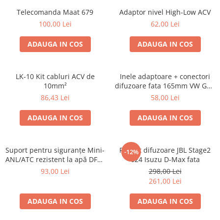
Telecomanda Maat 679
Adaptor nivel High-Low ACV
100,00 Lei
62,00 Lei
ADAUGA IN COS
ADAUGA IN COS
LK-10 Kit cabluri ACV de
Inele adaptoare + conectori
10mm²
difuzoare fata 165mm VW Golf
V, VI
86,43 Lei
58,00 Lei
ADAUGA IN COS
ADAUGA IN COS
Suport pentru siguranțe Mini-
Pachet difuzoare JBL Stage2
-12%
ANL/ATC rezistent la apă DFH-
624 Isuzu D-Max fata
WP-ANL
93,00 Lei
298,00 Lei
261,00 Lei
ADAUGA IN COS
ADAUGA IN COS