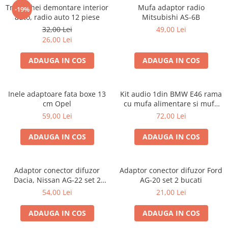
Trusa chei demontare interior
Mufa adaptor radio
-19%
auto, radio auto 12 piese
Mitsubishi AS-6B
32,00 Lei
49,00 Lei
26,00 Lei
ADAUGA IN COS
ADAUGA IN COS
Inele adaptoare fata boxe 13
Kit audio 1din BMW E46 rama
cm Opel
cu mufa alimentare si mufa
antena
59,00 Lei
72,00 Lei
ADAUGA IN COS
ADAUGA IN COS
Adaptor conector difuzor
Adaptor conector difuzor Ford
Dacia, Nissan AG-22 set 2
AG-20 set 2 bucati
bucati
54,00 Lei
21,00 Lei
ADAUGA IN COS
ADAUGA IN COS