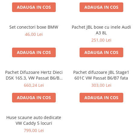
ADAUGA IN COS
ADAUGA IN COS
Set conectori boxe BMW
Pachet JBL boxe cu inele Audi
A3 8L
46,00 Lei
251,00 Lei
ADAUGA IN COS
ADAUGA IN COS
Pachet Difuzoare Hertz Dieci
Pachet difuzoare JBL Stage1
DSK 165.3, VW Passat B6/B7
601C VW Passat B6/B7 fata
fata
660,24 Lei
303,00 Lei
ADAUGA IN COS
ADAUGA IN COS
Huse scaune auto dedicate
VW Caddy 5 locuri
799,00 Lei