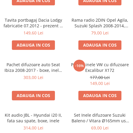
ADAUGA IN COS
ADAUGA IN COS
Tavita portbagaj Dacia Lodgy
Rama radio 2DIN Opel Agila,
fabricatie 07.2012 - prezent (7
Suzuki Splash 2008-2014,
locuri)
381294-04
149,60 Lei
79,00 Lei
ADAUGA IN COS
ADAUGA IN COS
Pachet difuzoare auto Seat
Pachet inele VW cu difuzoare
-16%
Ibiza 2008-2017 - boxe, inele,
Excalibur X172
adaptoare
303,00 Lei
177,00 Lei
149,00 Lei
ADAUGA IN COS
ADAUGA IN COS
Kit audio JBL - Hyundai i20 II,
Set Inele difuzoare Suzuki
fata sau spate, boxe, inele
Baleno / Vitara Ø165mm usa
fata, 271294-01
314,00 Lei
69,00 Lei