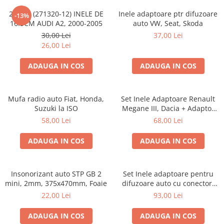
20.450 (271320-12) INELE DE
Inele adaptoare ptr difuzoare
-13%
16.5CM AUDI A2, 2000-2005
auto VW, Seat, Skoda
30,00 Lei
37,00 Lei
26,00 Lei
ADAUGA IN COS
ADAUGA IN COS
Mufa radio auto Fiat, Honda,
Set Inele Adaptoare Renault
Suzuki la ISO
Megane III, Dacia + Adaptor
conector difuzor
58,00 Lei
68,00 Lei
ADAUGA IN COS
ADAUGA IN COS
Insonorizant auto STP GB 2
Set Inele adaptoare pentru
mini, 2mm, 375x470mm, Foaie
difuzoare auto cu conectori
VW Passat B6 fata
22,00 Lei
93,00 Lei
ADAUGA IN COS
ADAUGA IN COS