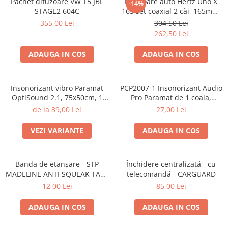
Pachet difuzoare VW T5 JBL
Difuzoare auto Hertz Uno X
-14%
STAGE2 604C
165 set coaxial 2 căi, 165mm,
55W RMS, 4Ω, set 2 difuzoare
355,00 Lei
304,50 Lei
262,50 Lei
ADAUGA IN COS
ADAUGA IN COS
Insonorizant vibro Paramat
PCP2007-1 Insonorizant Audio
OptiSound 2.1, 75x50cm, 1
Pro Paramat de 1 coala,
coala
spuma de 6mm grosime,
de la 39,00 Lei
27,00 Lei
500x500mm, 2.5mp
VEZI VARIANTE
ADAUGA IN COS
Banda de etanșare - STP
Închidere centralizată - cu
MADELINE ANTI SQUEAK TAPE
telecomandă - CARGUARD
- 15 x 2000mm
12,00 Lei
85,00 Lei
ADAUGA IN COS
ADAUGA IN COS