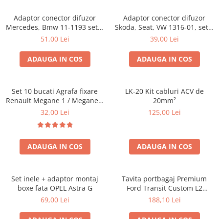
Adaptor conector difuzor
Adaptor conector difuzor
Mercedes, Bmw 11-1193 set 2
Skoda, Seat, VW 1316-01, set 2
bucati
bucati
51,00 Lei
39,00 Lei
ADAUGA IN COS
ADAUGA IN COS
Set 10 bucati Agrafa fixare
LK-20 Kit cabluri ACV de
Renault Megane 1 / Megane 1
20mm²
Classic 1995- , Scenic 1 , Clio
32,00 Lei
125,00 Lei
1990-2010 , Fiat Albea , Palio ,
Siena pentru chedere usi
pavilion
ADAUGA IN COS
ADAUGA IN COS
Set inele + adaptor montaj
Tavita portbagaj Premium
boxe fata OPEL Astra G
Ford Transit Custom L2
fabricatie 01.2013 - prezent
69,00 Lei
188,10 Lei
(ampatament lung)