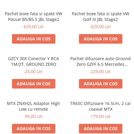
Pachet boxe fata si spate VW
Pachet boxe fata si spate VW
Passat B5/B5.5 JBL Stage2
Golf IV JBL Stage2
629,00 Lei
629,00 Lei
ADAUGA IN COS
ADAUGA IN COS
GZCY 30X Conector Y RCA
Pachet difuzoare auto Ground
1M/2T, GROUND ZERO
Zero GZFF 6.5 Mercedes
Vito/Viano/Sprinter
23,00 Lei
229,00 Lei
ADAUGA IN COS
ADAUGA IN COS
MTX ZNXH2L Adaptor High
TR65C Difuzoare 16.5cm, 2 cai
Low cu remote
coaxial MTX
99,00 Lei
179,00 Lei
ADAUGA IN COS
ADAUGA IN COS