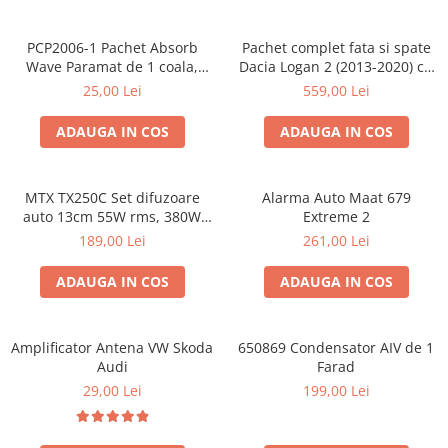
PCP2006-1 Pachet Absorb
Pachet complet fata si spate
Wave Paramat de 1 coala,
Dacia Logan 2 (2013-2020) cu
spuma de 16mm grosime,
boxe Ground Zero Ferrum
25,00 Lei
559,00 Lei
500*150mm, 0.75mp
GZFC
ADAUGA IN COS
ADAUGA IN COS
MTX TX250C Set difuzoare
Alarma Auto Maat 679
auto 13cm 55W rms, 380W
Extreme 2
peak
189,00 Lei
261,00 Lei
ADAUGA IN COS
ADAUGA IN COS
Amplificator Antena VW Skoda
650869 Condensator AIV de 1
Audi
Farad
29,00 Lei
199,00 Lei