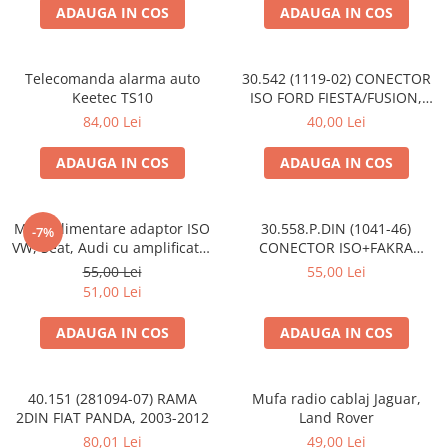
ADAUGA IN COS
ADAUGA IN COS
Telecomanda alarma auto
30.542 (1119-02) CONECTOR
Keetec TS10
ISO FORD FIESTA/FUSION,
2002-2005
84,00 Lei
40,00 Lei
ADAUGA IN COS
ADAUGA IN COS
Mufa alimentare adaptor ISO
30.558.P.DIN (1041-46)
-7%
VW, Seat, Audi cu amplificator
CONECTOR ISO+FAKRA
antena
CITROEN, 2003>
55,00 Lei
55,00 Lei
51,00 Lei
ADAUGA IN COS
ADAUGA IN COS
40.151 (281094-07) RAMA
Mufa radio cablaj Jaguar,
2DIN FIAT PANDA, 2003-2012
Land Rover
80,01 Lei
49,00 Lei