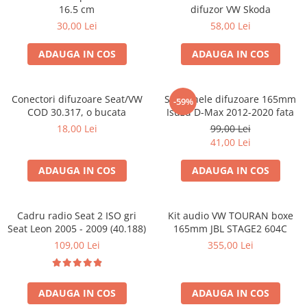
16.5 cm
difuzor VW Skoda
30,00 Lei
58,00 Lei
ADAUGA IN COS
ADAUGA IN COS
Conectori difuzoare Seat/VW
Set 2 inele difuzoare 165mm
-59%
COD 30.317, o bucata
Isuzu D-Max 2012-2020 fata
18,00 Lei
99,00 Lei
41,00 Lei
ADAUGA IN COS
ADAUGA IN COS
Cadru radio Seat 2 ISO gri
Kit audio VW TOURAN boxe
Seat Leon 2005 - 2009 (40.188)
165mm JBL STAGE2 604C
109,00 Lei
355,00 Lei
ADAUGA IN COS
ADAUGA IN COS