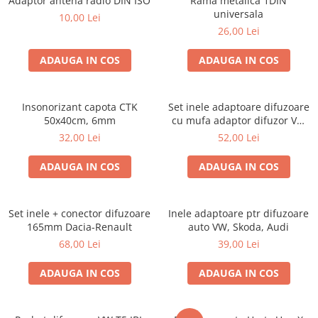
Adaptor antena radio DIN ISO
Rama metalica 1DIN
universala
10,00 Lei
26,00 Lei
ADAUGA IN COS
ADAUGA IN COS
Insonorizant capota CTK
Set inele adaptoare difuzoare
50x40cm, 6mm
cu mufa adaptor difuzor VW
Passat B5/B5.5
32,00 Lei
52,00 Lei
ADAUGA IN COS
ADAUGA IN COS
Set inele + conector difuzoare
Inele adaptoare ptr difuzoare
165mm Dacia-Renault
auto VW, Skoda, Audi
68,00 Lei
39,00 Lei
ADAUGA IN COS
ADAUGA IN COS