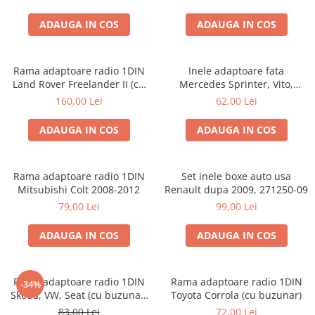
ADAUGA IN COS
ADAUGA IN COS
Rama adaptoare radio 1DIN
Inele adaptoare fata
Land Rover Freelander II (cu
Mercedes Sprinter, Vito,
buzunar)
Viano, 271190-18
160,00 Lei
62,00 Lei
ADAUGA IN COS
ADAUGA IN COS
Rama adaptoare radio 1DIN
Set inele boxe auto usa
Mitsubishi Colt 2008-2012
Renault dupa 2009, 271250-09
79,00 Lei
99,00 Lei
ADAUGA IN COS
ADAUGA IN COS
Rama adaptoare radio 1DIN
Rama adaptoare radio 1DIN
-34%
Skoda, VW, Seat (cu buzunar)
Toyota Corrola (cu buzunar)
40.145
83,00 Lei
72,00 Lei