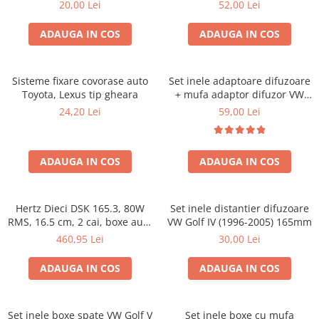
20,00 Lei
52,00 Lei
ADAUGA IN COS
ADAUGA IN COS
Sisteme fixare covorase auto
Set inele adaptoare difuzoare
Toyota, Lexus tip gheara
+ mufa adaptor difuzor VW
Golf IV
24,20 Lei
59,00 Lei
ADAUGA IN COS
ADAUGA IN COS
Hertz Dieci DSK 165.3, 80W
Set inele distantier difuzoare
RMS, 16.5 cm, 2 cai, boxe auto
VW Golf IV (1996-2005) 165mm
sisteme
460,95 Lei
30,00 Lei
ADAUGA IN COS
ADAUGA IN COS
Set inele boxe spate VW Golf V
Set inele boxe cu mufa