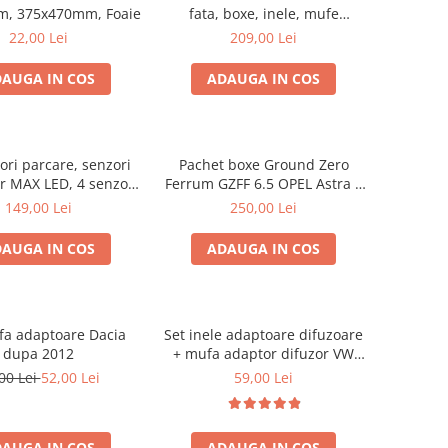
m, 375x470mm, Foaie
fata, boxe, inele, mufe
adaptoare Excalibur X172
22,00 Lei
209,00 Lei
AUGA IN COS
ADAUGA IN COS
ori parcare, senzori
Pachet boxe Ground Zero
r MAX LED, 4 senzori
Ferrum GZFF 6.5 OPEL Astra J,
negri -02287
Astra K
149,00 Lei
250,00 Lei
AUGA IN COS
ADAUGA IN COS
fa adaptoare Dacia
Set inele adaptoare difuzoare
dupa 2012
+ mufa adaptor difuzor VW
Golf IV
00 Lei
52,00 Lei
59,00 Lei
AUGA IN COS
ADAUGA IN COS