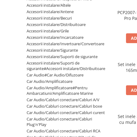
Cupla radio aftermarket
Accesorii instalare/Altele
Accesorii instalare/Antene
PCP2007-
Cupla radio OEM
Accesorii instalare/Becuri
Pro Pa
Inele boxe auto
spuma
Accesorii instalare/Distribuitoare
500
Accesorii instalare/Grile
Rame radio 1DIN
Accesorii instalare/Incarcatoare
AD
Rame radio 2DIN
Accesorii instalare/Invertoare/Convertoare
Accesorii instalare/Sigurante
Car Audio
Accesorii instalare/Suporti de sigurante
Amplificatoare
Accesorii instalare/Suporti de
Set inele
CD Playere Auto
sigurante#Accesorii instalare/Distribuitoare
165m
Car Audio#Car Audio/Difuzoare
Conectori Difuzoare
Car Audio/Amplificatoare
Difuzoare, boxe auto coaxiale
Car Audio/Amplificatoare#Pentru
AD
Ambarcatiuni/Amplificatoare Marine
Difuzoare-Sisteme / Componente
Car Audio/Cabluri conectare/Cabluri A/V
Car Audio/Cabluri conectare/Cabluri boxe
Insonorizant Auto
Car Audio/Cabluri conectare/Cabluri curent
Vibro absorbant
Set inele
Car Audio/Cabluri conectare/Cabluri
cu mufa
Sigurante
Plug'n'Play
P
Car Audio/Cabluri conectare/Cabluri RCA
Subwoofer