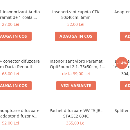
1 Insonorizant Audio
Insonorizant capota CTK
Adaptor
ramat de 1 coala,
50x40cm, 6mm
 de 6mm grosime,
27,00 Lei
32,00 Lei
x500mm, 2.5mp
AUGA IN COS
ADAUGA IN COS
AD
 + conector difuzoare
Insonorizant vibro Paramat
Difuzoa
-14%
m Dacia-Renault
OptiSound 2.1, 75x50cm, 1
165 set 
coala
55W RMS,
68,00 Lei
de la 39,00 Lei
304,
AUGA IN COS
VEZI VARIANTE
AD
 adaptoare difuzoare
Pachet difuzoare VW T5 JBL
Splitte
 adaptor difuzor VW
STAGE2 604C
assat B5/B5.5
52,00 Lei
355,00 Lei