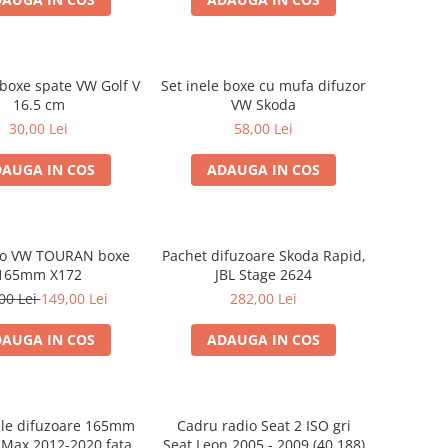
 boxe spate VW Golf V
Set inele boxe cu mufa difuzor
16.5 cm
VW Skoda
30,00 Lei
58,00 Lei
AUGA IN COS
ADAUGA IN COS
dio VW TOURAN boxe
Pachet difuzoare Skoda Rapid,
165mm X172
JBL Stage 2624
00 Lei
149,00 Lei
282,00 Lei
AUGA IN COS
ADAUGA IN COS
ele difuzoare 165mm
Cadru radio Seat 2 ISO gri
-Max 2012-2020 fata
Seat Leon 2005 - 2009 (40.188)