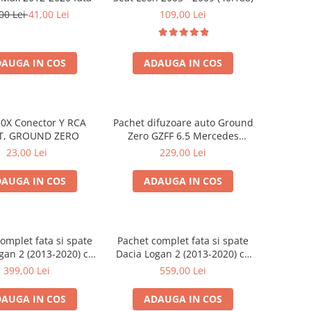
00 Lei
41,00 Lei
109,00 Lei
AUGA IN COS
ADAUGA IN COS
0X Conector Y RCA
Pachet difuzoare auto Ground
T, GROUND ZERO
Zero GZFF 6.5 Mercedes
Vito/Viano/Sprinter
23,00 Lei
229,00 Lei
AUGA IN COS
ADAUGA IN COS
omplet fata si spate
Pachet complet fata si spate
gan 2 (2013-2020) cu
Dacia Logan 2 (2013-2020) cu
round Zero Ferrum
boxe Ground Zero Ferrum
399,00 Lei
559,00 Lei
GZFF
GZFC
AUGA IN COS
ADAUGA IN COS