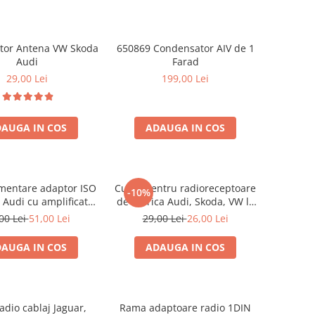
ator Antena VW Skoda
650869 Condensator AIV de 1
Audi
Farad
29,00 Lei
199,00 Lei
AUGA IN COS
ADAUGA IN COS
mentare adaptor ISO
Cupla pentru radioreceptoare
-10%
 Audi cu amplificator
de fabrica Audi, Skoda, VW la
antena
conector ISO
00 Lei
51,00 Lei
29,00 Lei
26,00 Lei
AUGA IN COS
ADAUGA IN COS
adio cablaj Jaguar,
Rama adaptoare radio 1DIN