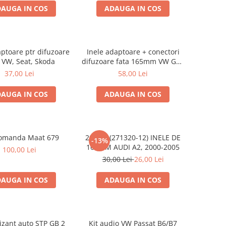
AUGA IN COS
ADAUGA IN COS
aptoare ptr difuzoare
Inele adaptoare + conectori
 VW, Seat, Skoda
difuzoare fata 165mm VW Golf
V, VI
37,00 Lei
58,00 Lei
AUGA IN COS
ADAUGA IN COS
omanda Maat 679
20.450 (271320-12) INELE DE
-13%
16.5CM AUDI A2, 2000-2005
100,00 Lei
30,00 Lei
26,00 Lei
AUGA IN COS
ADAUGA IN COS
izant auto STP GB 2
Kit audio VW Passat B6/B7