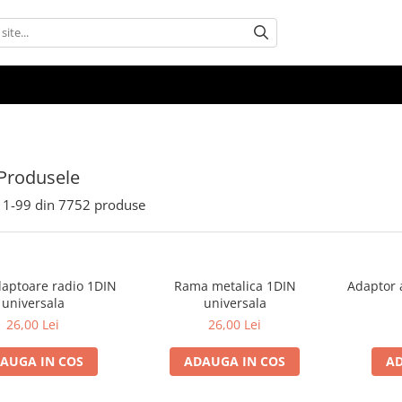
Produsele
1-
99
din
7752
produse
aptoare radio 1DIN
Rama metalica 1DIN
Adaptor 
universala
universala
26,00 Lei
26,00 Lei
AUGA IN COS
ADAUGA IN COS
AD