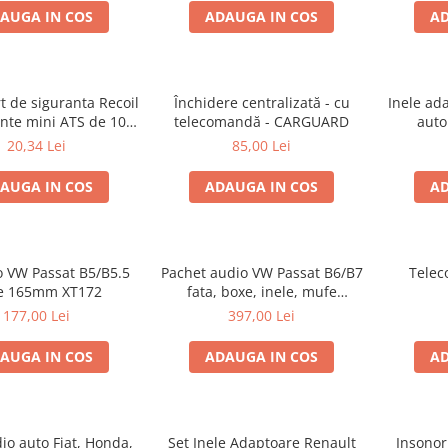
AUGA IN COS
ADAUGA IN COS
AD
t de siguranta Recoil
Închidere centralizată - cu
Inele ad
ante mini ATS de 10A
telecomandă - CARGUARD
auto
si 20A
20,34 Lei
85,00 Lei
AUGA IN COS
ADAUGA IN COS
AD
o VW Passat B5/B5.5
Pachet audio VW Passat B6/B7
Telec
e 165mm XT172
fata, boxe, inele, mufe
adaptoare JBL STAGE2 604C
177,00 Lei
397,00 Lei
AUGA IN COS
ADAUGA IN COS
AD
io auto Fiat, Honda,
Set Inele Adaptoare Renault
Insonor