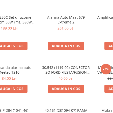
250C Set difuzoare
Alarma Auto Maat 679
Amplific
s, 380W
Extreme 2
peak
189,00 Lei
261,00 Lei
AUGA IN COS
ADAUGA IN COS
AD
manda alarma auto
30.542 (1119-02) CONECTOR
Mufa ali
-7%
Keetec TS10
ISO FORD FIESTA/FUSION,
VW, Seat,
2002-2005
84,00 Lei
40,00 Lei
55,
AUGA IN COS
ADAUGA IN COS
AD
8.P.DIN (1041-46)
40.151 (281094-07) RAMA
Mufa r