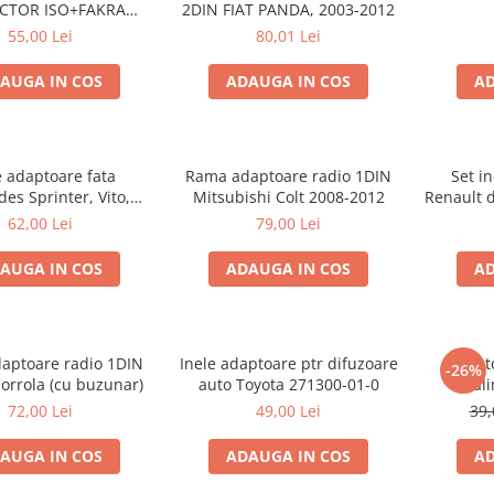
ISO+FAKRA
2DIN FIAT PANDA, 2003-2012
TROEN, 2003>
55,00 Lei
80,01 Lei
AUGA IN COS
ADAUGA IN COS
AD
e adaptoare fata
Rama adaptoare radio 1DIN
Set i
es Sprinter, Vito,
Mitsubishi Colt 2008-2012
Renault 
ano, 271190-18
62,00 Lei
79,00 Lei
AUGA IN COS
ADAUGA IN COS
AD
aptoare radio 1DIN
Inele adaptoare ptr difuzoare
Adapto
-26%
orrola (cu buzunar)
auto Toyota 271300-01-0
al
72,00 Lei
49,00 Lei
39,
AUGA IN COS
ADAUGA IN COS
AD