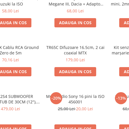
uzuki la ISO
Megane III, Dacia + Adaptor
mini, 2m
conector difuzor
58,00 Lei
68,00 Lei
AUGA IN COS
ADAUGA IN COS
AD
X Cablu RCA Ground
TR65C Difuzoare 16.5cm, 2 cai
Kit senz
Zero de 5m
coaxial MTX
marșarie
70,16 Lei
179,00 Lei
AUGA IN COS
ADAUGA IN COS
AD
12S4 SUBWOOFER
Mufa radio Sony 16 pini la ISO
Set mu
-20%
-13%
TUB DE 30CM (12"),
456001
1000W
479,00 Lei
25,00 Lei
20,00 Lei
60,
AUGA IN COS
ADAUGA IN COS
AD