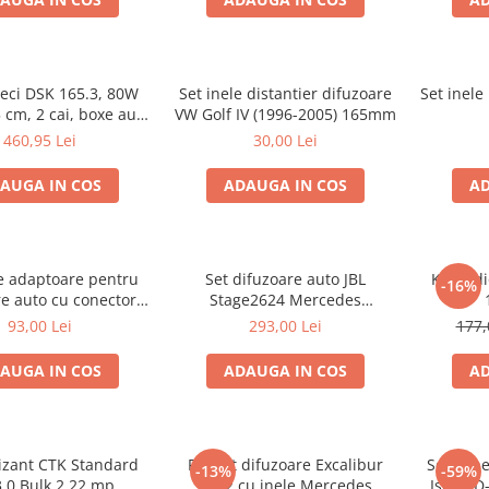
ieci DSK 165.3, 80W
Set inele distantier difuzoare
Set inele
 cm, 2 cai, boxe auto
VW Golf IV (1996-2005) 165mm
sisteme
460,95 Lei
30,00 Lei
AUGA IN COS
ADAUGA IN COS
AD
le adaptoare pentru
Set difuzoare auto JBL
Kit au
-16%
e auto cu conectori
Stage2624 Mercedes
Passat B6 fata
Vito/Viano, VW Crafter
93,00 Lei
293,00 Lei
177,
AUGA IN COS
ADAUGA IN COS
AD
izant CTK Standard
Pachet difuzoare Excalibur
Set 2 in
-13%
-59%
3.0 Bulk 2.22 mp
X172 cu inele Mercedes
Isuzu D