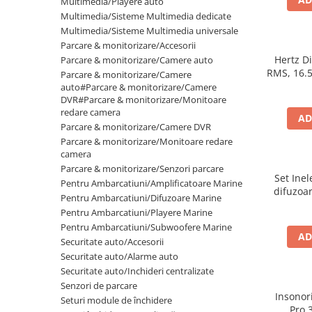
Multimedia/Playere auto
Multimedia/Sisteme Multimedia dedicate
Multimedia/Sisteme Multimedia universale
Parcare & monitorizare/Accesorii
Hertz D
Parcare & monitorizare/Camere auto
RMS, 16.5
Parcare & monitorizare/Camere
auto#Parcare & monitorizare/Camere
DVR#Parcare & monitorizare/Monitoare
redare camera
AD
Parcare & monitorizare/Camere DVR
Parcare & monitorizare/Monitoare redare
camera
Parcare & monitorizare/Senzori parcare
Set Ine
Pentru Ambarcatiuni/Amplificatoare Marine
difuzoar
Pentru Ambarcatiuni/Difuzoare Marine
VW 
Pentru Ambarcatiuni/Playere Marine
Pentru Ambarcatiuni/Subwoofere Marine
AD
Securitate auto/Accesorii
Securitate auto/Alarme auto
Securitate auto/Inchideri centralizate
Senzori de parcare
Insonor
Seturi module de închidere
Pro 