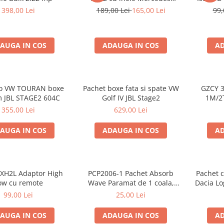
Vito/Viano W639, VW Crafter
398,00 Lei
189,00 Lei
165,00 Lei
99,
AUGA IN COS
ADAUGA IN COS
AD
io VW TOURAN boxe
Pachet boxe fata si spate VW
GZCY 3
 JBL STAGE2 604C
Golf IV JBL Stage2
1M/2
355,00 Lei
629,00 Lei
AUGA IN COS
ADAUGA IN COS
AD
XH2L Adaptor High
PCP2006-1 Pachet Absorb
Pachet c
ow cu remote
Wave Paramat de 1 coala,
Dacia Lo
spuma de 16mm grosime,
boxe G
99,00 Lei
25,00 Lei
500*150mm, 0.75mp
AUGA IN COS
ADAUGA IN COS
AD