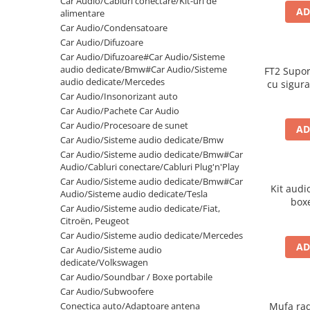
Car Audio/Cabluri conectare/Kit-uri de
AD
Electrice, Electronice Auto
alimentare
Car Audio/Condensatoare
Accesorii alarme auto
Car Audio/Difuzoare
Alarme auto Alarme masina
Car Audio/Difuzoare#Car Audio/Sisteme
audio dedicate/Bmw#Car Audio/Sisteme
FT2 Supor
Detectoare Radar
audio dedicate/Mercedes
cu sigur
Senzori parcare auto
Car Audio/Insonorizant auto
Car Audio/Pachete Car Audio
Echipamente atelier
Car Audio/Procesoare de sunet
AD
Consumabile Service
Car Audio/Sisteme audio dedicate/Bmw
Car Audio/Sisteme audio dedicate/Bmw#Car
Instrumente Atelier
Audio/Cabluri conectare/Cabluri Plug'n'Play
Set clipsuri auto de plastic
Car Audio/Sisteme audio dedicate/Bmw#Car
Kit audi
Audio/Sisteme audio dedicate/Tesla
Piese si accesorii
box
Car Audio/Sisteme audio dedicate/Fiat,
Amortizoare hayon
Citroën, Peugeot
Car Audio/Sisteme audio dedicate/Mercedes
Accesorii auto
AD
Car Audio/Sisteme audio
Incalzire scaune
dedicate/Volkswagen
Car Audio/Soundbar / Boxe portabile
Stergatoare auto
Car Audio/Subwoofere
Paravanturi auto
Conectica auto/Adaptoare antena
Mufa rad