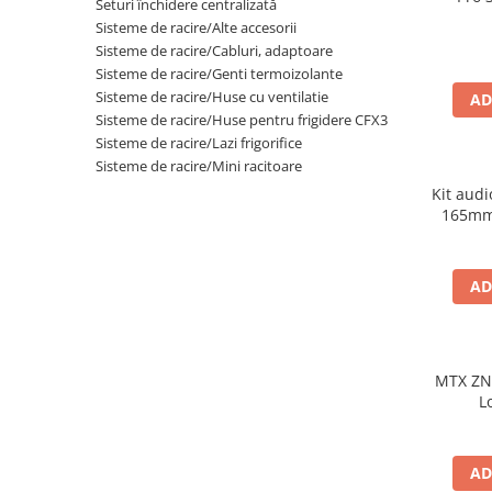
Seturi închidere centralizată
Sisteme de racire/Alte accesorii
Sisteme de racire/Cabluri, adaptoare
Sisteme de racire/Genti termoizolante
Sisteme de racire/Huse cu ventilatie
AD
Sisteme de racire/Huse pentru frigidere CFX3
Sisteme de racire/Lazi frigorifice
Sisteme de racire/Mini racitoare
Kit aud
165mm
AD
MTX ZN
L
AD