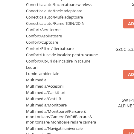
Lumini ambientale
S
Conectica auto/Incarcatoare wireless
Conectica auto/Inele adaptoare
Conectica auto/Mufe adaptoare
Conectica auto/Rame 1DIN/2DIN
AD
Confort/Aeroterme
Confort/Aspiratoare
Confort/Cuptoare
Confort/Filtre / fierbatoare
GZCC 5.3
Confort/Huse de incalzire pentru scaune
Confort/Kit-uri de incalzire in scaune
Leduri
Lumini ambientale
AD
Multimedia
Multimedia/Accesorii
Multimedia/Car kit-uri
Multimedia/Casti IR
SWT-
Multimedia/Monitoare
ALPINE 
Multimedia/Monitoare#Parcare &
monitorizare/Camere DVR#Parcare &
monitorizare/Monitoare redare camera
Multimedia/Navigatii universale
AD