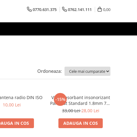
0770.631.375
0762.141.111
0,00
Ordoneaza:
antena radio DIN ISO
Vibroabsorbant insonorizant
-15%
Paramat Standard 1.8mm 70x
10,00 Lei
50cm, 1 coala PCP1006-1
33,00 Lei
28,00 Lei
AUGA IN COS
ADAUGA IN COS