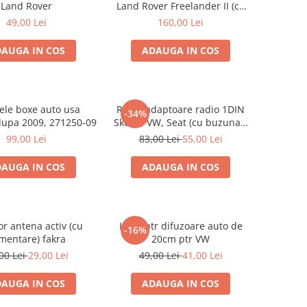
Land Rover
Land Rover Freelander II (cu
buzunar)
49,00 Lei
160,00 Lei
AUGA IN COS
ADAUGA IN COS
nele boxe auto usa
Rama adaptoare radio 1DIN
-34%
dupa 2009, 271250-09
Skoda, VW, Seat (cu buzunar)
40.145
99,00 Lei
83,00 Lei
55,00 Lei
AUGA IN COS
ADAUGA IN COS
r antena activ (cu
Inele ptr difuzoare auto de
-16%
imentare) fakra
20cm ptr VW
00 Lei
29,00 Lei
49,00 Lei
41,00 Lei
AUGA IN COS
ADAUGA IN COS