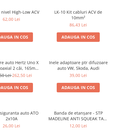
 nivel High-Low ACV
LK-10 Kit cabluri ACV de
10mm²
62,00 Lei
86,43 Lei
AUGA IN COS
ADAUGA IN COS
re auto Hertz Uno X
Inele adaptoare ptr difuzoare
coaxial 2 căi, 165mm,
auto VW, Skoda, Audi
 4Ω, set 2 difuzoare
50 Lei
262,50 Lei
39,00 Lei
AUGA IN COS
ADAUGA IN COS
r siguranta auto ATO
Banda de etanșare - STP
2x10A
MADELINE ANTI SQUEAK TAPE
- 15 x 2000mm
26,00 Lei
12,00 Lei