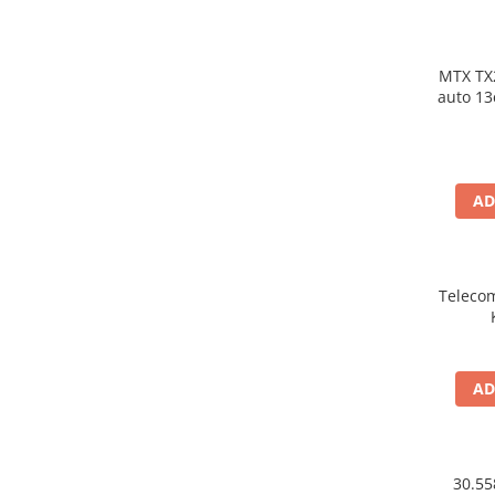
MTX TX
auto 13cm 55W rm
AD
Teleco
AD
30.55