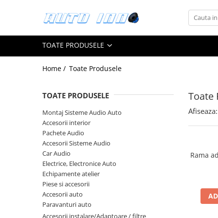
Toate Produsele
TOATE PRODUSELE
Montaj Sisteme Audio Auto
Accesorii interior
Home /
Toate Produsele
Covorase auto mocheta
Covorase cauciuc auto dedicate
Toate 
TOATE PRODUSELE
Huse scaun auto dedicate
Afiseaza:
Montaj Sisteme Audio Auto
Accesorii interior
Odorizant Auto
Pachete Audio
Plase portbagaj
Accesorii Sisteme Audio
Tavite portbagaj auto
Car Audio
Rama ad
Electrice, Electronice Auto
Pachete Audio
Echipamente atelier
Accesorii Sisteme Audio
Piese si accesorii
Conectica
Accesorii auto
AD
Paravanturi auto
Cupla carkit
Accesorii instalare/Adaptoare / filtre