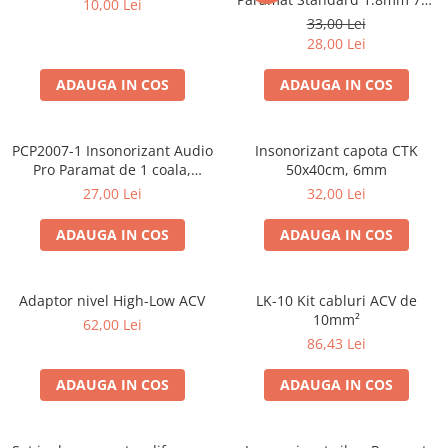
10,00 Lei
50cm, 1 coala PCP1006-1
33,00 Lei
28,00 Lei
ADAUGA IN COS
ADAUGA IN COS
PCP2007-1 Insonorizant Audio
Insonorizant capota CTK
Pro Paramat de 1 coala,
50x40cm, 6mm
spuma de 6mm grosime,
27,00 Lei
32,00 Lei
500x500mm, 2.5mp
ADAUGA IN COS
ADAUGA IN COS
Adaptor nivel High-Low ACV
LK-10 Kit cabluri ACV de
10mm²
62,00 Lei
86,43 Lei
ADAUGA IN COS
ADAUGA IN COS