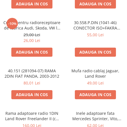
ADAUGA IN COS
ADAUGA IN COS
Cupla pentru radioreceptoare
30.558.P.DIN (1041-46)
-10%
de fabrica Audi, Skoda, VW la
CONECTOR ISO+FAKRA
conector ISO
CITROEN, 2003>
29,00 Lei
55,00 Lei
26,00 Lei
ADAUGA IN COS
ADAUGA IN COS
40.151 (281094-07) RAMA
Mufa radio cablaj Jaguar,
2DIN FIAT PANDA, 2003-2012
Land Rover
80,01 Lei
49,00 Lei
ADAUGA IN COS
ADAUGA IN COS
Rama adaptoare radio 1DIN
Inele adaptoare fata
Land Rover Freelander II (cu
Mercedes Sprinter, Vito,
buzunar)
Viano, 271190-18
160,00 Lei
62,00 Lei