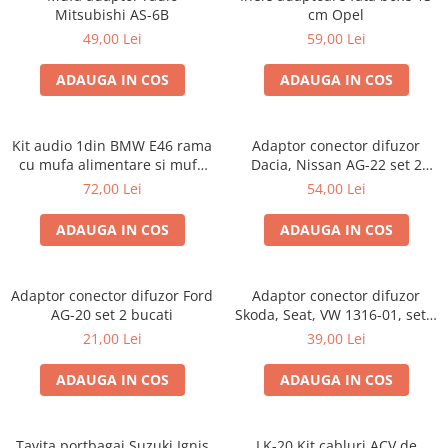
Mitsubishi AS-6B
cm Opel
49,00 Lei
59,00 Lei
ADAUGA IN COS
ADAUGA IN COS
Kit audio 1din BMW E46 rama
Adaptor conector difuzor
cu mufa alimentare si mufa
Dacia, Nissan AG-22 set 2
antena
bucati
72,00 Lei
54,00 Lei
ADAUGA IN COS
ADAUGA IN COS
Adaptor conector difuzor Ford
Adaptor conector difuzor
AG-20 set 2 bucati
Skoda, Seat, VW 1316-01, set 2
bucati
21,00 Lei
39,00 Lei
ADAUGA IN COS
ADAUGA IN COS
Tavita portbagaj Suzuki Ignis
LK-20 Kit cabluri ACV de