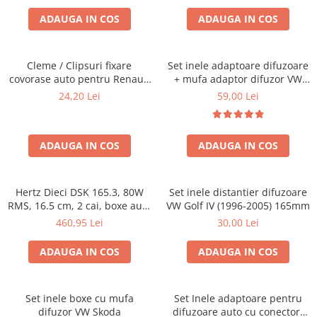
ADAUGA IN COS
ADAUGA IN COS
Cleme / Clipsuri fixare
Set inele adaptoare difuzoare
covorase auto pentru Renault
+ mufa adaptor difuzor VW
/ Nissan
Golf IV
24,20 Lei
59,00 Lei
ADAUGA IN COS
ADAUGA IN COS
Hertz Dieci DSK 165.3, 80W
Set inele distantier difuzoare
RMS, 16.5 cm, 2 cai, boxe auto
VW Golf IV (1996-2005) 165mm
sisteme
460,95 Lei
30,00 Lei
ADAUGA IN COS
ADAUGA IN COS
Set inele boxe cu mufa
Set Inele adaptoare pentru
difuzor VW Skoda
difuzoare auto cu conectori