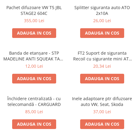
Pachet difuzoare VW T5 JBL
Splitter siguranta auto ATO
STAGE2 604C
2x10A
355,00 Lei
26,00 Lei
ADAUGA IN COS
ADAUGA IN COS
Banda de etanșare - STP
FT2 Suport de siguranta
MADELINE ANTI SQUEAK TAPE
Recoil cu sigurante mini ATS
- 15 x 2000mm
de 10A si 20A
12,00 Lei
20,34 Lei
ADAUGA IN COS
ADAUGA IN COS
Închidere centralizată - cu
Inele adaptoare ptr difuzoare
telecomandă - CARGUARD
auto VW, Seat, Skoda
85,00 Lei
37,00 Lei
ADAUGA IN COS
ADAUGA IN COS