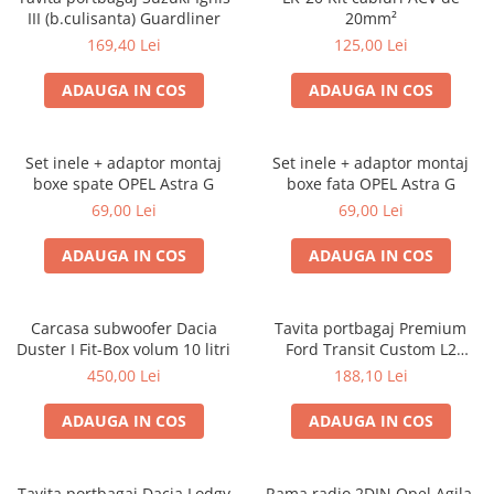
III (b.culisanta) Guardliner
20mm²
169,40 Lei
125,00 Lei
ADAUGA IN COS
ADAUGA IN COS
Set inele + adaptor montaj
Set inele + adaptor montaj
boxe spate OPEL Astra G
boxe fata OPEL Astra G
69,00 Lei
69,00 Lei
ADAUGA IN COS
ADAUGA IN COS
Carcasa subwoofer Dacia
Tavita portbagaj Premium
Duster I Fit-Box volum 10 litri
Ford Transit Custom L2
fabricatie 01.2013 - prezent
450,00 Lei
188,10 Lei
(ampatament lung)
ADAUGA IN COS
ADAUGA IN COS
Tavita portbagaj Dacia Lodgy
Rama radio 2DIN Opel Agila,