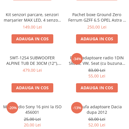
Kit senzori parcare, senzori
Pachet boxe Ground Zero
marșarier MAX LED, 4 senzori
Ferrum GZFF 6.5 OPEL Astra J,
negri -02287
Astra K
149,00 Lei
250,00 Lei
ADAUGA IN COS
ADAUGA IN COS
SWT-12S4 SUBWOOFER
Rama adaptoare radio 1DIN
-34%
ALPINE TUB DE 30CM (12"),
Skoda, VW, Seat (cu buzunar)
1000W
40.145
479,00 Lei
83,00 Lei
55,00 Lei
ADAUGA IN COS
ADAUGA IN COS
Mufa radio Sony 16 pini la ISO
Set mufa adaptoare Dacia
-20%
-13%
456001
dupa 2012
25,00 Lei
60,00 Lei
20,00 Lei
52,00 Lei