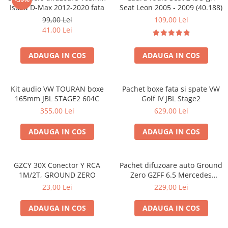
Isuzu D-Max 2012-2020 fata
Seat Leon 2005 - 2009 (40.188)
99,00 Lei
109,00 Lei
41,00 Lei
ADAUGA IN COS
ADAUGA IN COS
Kit audio VW TOURAN boxe
Pachet boxe fata si spate VW
165mm JBL STAGE2 604C
Golf IV JBL Stage2
355,00 Lei
629,00 Lei
ADAUGA IN COS
ADAUGA IN COS
GZCY 30X Conector Y RCA
Pachet difuzoare auto Ground
1M/2T, GROUND ZERO
Zero GZFF 6.5 Mercedes
Vito/Viano/Sprinter
23,00 Lei
229,00 Lei
ADAUGA IN COS
ADAUGA IN COS