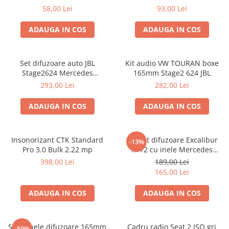
VW Passat B6 fata
58,00 Lei
93,00 Lei
ADAUGA IN COS
ADAUGA IN COS
Set difuzoare auto JBL
Kit audio VW TOURAN boxe
Stage2624 Mercedes
165mm Stage2 624 JBL
Vito/Viano, VW Crafter
293,00 Lei
282,00 Lei
ADAUGA IN COS
ADAUGA IN COS
Insonorizant CTK Standard
Pachet difuzoare Excalibur
-13%
Pro 3.0 Bulk 2.22 mp
X172 cu inele Mercedes
Vito/Viano W639, VW Crafter
398,00 Lei
189,00 Lei
165,00 Lei
ADAUGA IN COS
ADAUGA IN COS
Set 2 inele difuzoare 165mm
Cadru radio Seat 2 ISO gri
-59%