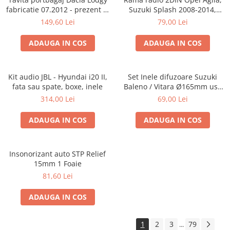
fabricatie 07.2012 - prezent (7
Suzuki Splash 2008-2014,
locuri)
381294-04
149,60 Lei
79,00 Lei
ADAUGA IN COS
ADAUGA IN COS
Kit audio JBL - Hyundai i20 II,
Set Inele difuzoare Suzuki
fata sau spate, boxe, inele
Baleno / Vitara Ø165mm usa
fata, 271294-01
314,00 Lei
69,00 Lei
ADAUGA IN COS
ADAUGA IN COS
Insonorizant auto STP Relief
15mm 1 Foaie
81,60 Lei
ADAUGA IN COS
1
2
3
79
...