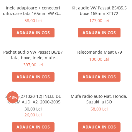
Inele adaptoare + conectori
Kit audio VW Passat B5/B5.5
difuzoare fata 165mm VW Golf
boxe 165mm XT172
V, VI
58,00 Lei
177,00 Lei
ADAUGA IN COS
ADAUGA IN COS
Pachet audio VW Passat B6/B7
Telecomanda Maat 679
fata, boxe, inele, mufe
100,00 Lei
adaptoare JBL STAGE2 604C
397,00 Lei
ADAUGA IN COS
ADAUGA IN COS
20.450 (271320-12) INELE DE
Mufa radio auto Fiat, Honda,
-13%
16.5CM AUDI A2, 2000-2005
Suzuki la ISO
30,00 Lei
58,00 Lei
26,00 Lei
ADAUGA IN COS
ADAUGA IN COS