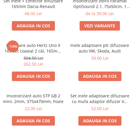
Set inele + conector difuzoare
Insonorizant vibro Paramat
165mm Dacia-Renault
OptiSound 2.1, 75x50cm, 1
coala
68,00 Lei
de la 39,00 Lei
ADAUGA IN COS
VEZI VARIANTE
Difuzoare auto Hertz Uno X
Inele adaptoare ptr difuzoare
-14%
165 set coaxial 2 căi, 165mm,
auto VW, Skoda, Audi
55W RMS, 4Ω, set 2 difuzoare
304,50 Lei
39,00 Lei
262,50 Lei
ADAUGA IN COS
ADAUGA IN COS
Insonorizant auto STP GB 2
Set inele adaptoare difuzoare
mini, 2mm, 375x470mm, Foaie
cu mufa adaptor difuzor VW
Passat B5/B5.5
22,00 Lei
52,00 Lei
ADAUGA IN COS
ADAUGA IN COS