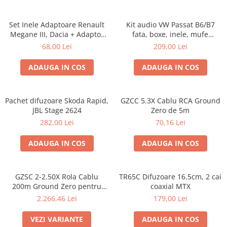
Set Inele Adaptoare Renault
Kit audio VW Passat B6/B7
Megane III, Dacia + Adaptor
fata, boxe, inele, mufe
conector difuzor
adaptoare Excalibur X172
68,00 Lei
209,00 Lei
ADAUGA IN COS
ADAUGA IN COS
Pachet difuzoare Skoda Rapid,
GZCC 5.3X Cablu RCA Ground
JBL Stage 2624
Zero de 5m
282,00 Lei
70,16 Lei
ADAUGA IN COS
ADAUGA IN COS
GZSC 2-2.50X Rola Cablu
TR65C Difuzoare 16.5cm, 2 cai
200m Ground Zero pentru
coaxial MTX
difuzoare, 2x2,5 mm²
2.266,46 Lei
179,00 Lei
VEZI VARIANTE
ADAUGA IN COS