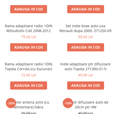
ADAUGA IN COS
ADAUGA IN COS
Rama adaptoare radio 1DIN
Set inele boxe auto usa
Mitsubishi Colt 2008-2012
Renault dupa 2009, 271250-09
79,00 Lei
99,00 Lei
ADAUGA IN COS
ADAUGA IN COS
Rama adaptoare radio 1DIN
Inele adaptoare ptr difuzoare
Toyota Corrola (cu buzunar)
auto Toyota 271300-01-0
72,00 Lei
49,00 Lei
ADAUGA IN COS
ADAUGA IN COS
Adaptor antena activ (cu
Inele ptr difuzoare auto de
-26%
-16%
alimentare) fakra
20cm ptr VW
39,00 Lei
49,00 Lei