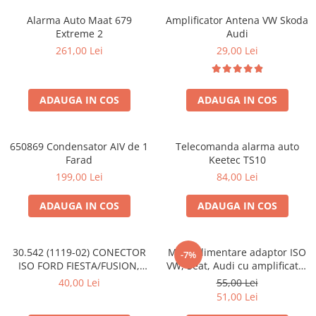
Alarma Auto Maat 679
Amplificator Antena VW Skoda
Extreme 2
Audi
261,00 Lei
29,00 Lei
ADAUGA IN COS
ADAUGA IN COS
650869 Condensator AIV de 1
Telecomanda alarma auto
Farad
Keetec TS10
199,00 Lei
84,00 Lei
ADAUGA IN COS
ADAUGA IN COS
30.542 (1119-02) CONECTOR
Mufa alimentare adaptor ISO
-7%
ISO FORD FIESTA/FUSION,
VW, Seat, Audi cu amplificator
2002-2005
antena
40,00 Lei
55,00 Lei
51,00 Lei