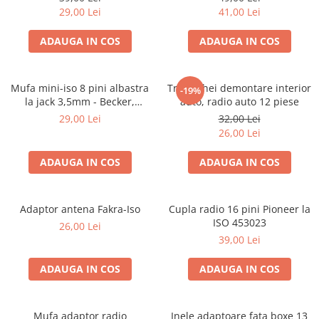
29,00 Lei
41,00 Lei
ADAUGA IN COS
ADAUGA IN COS
Mufa mini-iso 8 pini albastra
Trusa chei demontare interior
-19%
la jack 3,5mm - Becker,
auto, radio auto 12 piese
Blaupunkt, VDO
29,00 Lei
32,00 Lei
26,00 Lei
ADAUGA IN COS
ADAUGA IN COS
Adaptor antena Fakra-Iso
Cupla radio 16 pini Pioneer la
ISO 453023
26,00 Lei
39,00 Lei
ADAUGA IN COS
ADAUGA IN COS
Mufa adaptor radio
Inele adaptoare fata boxe 13