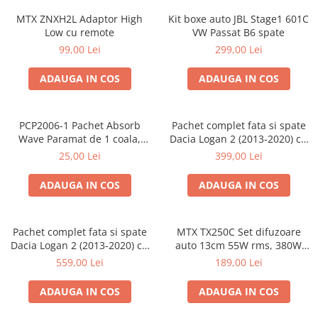
MTX ZNXH2L Adaptor High
Kit boxe auto JBL Stage1 601C
Low cu remote
VW Passat B6 spate
99,00 Lei
299,00 Lei
ADAUGA IN COS
ADAUGA IN COS
PCP2006-1 Pachet Absorb
Pachet complet fata si spate
Wave Paramat de 1 coala,
Dacia Logan 2 (2013-2020) cu
spuma de 16mm grosime,
boxe Ground Zero Ferrum
25,00 Lei
399,00 Lei
500*150mm, 0.75mp
GZFF
ADAUGA IN COS
ADAUGA IN COS
Pachet complet fata si spate
MTX TX250C Set difuzoare
Dacia Logan 2 (2013-2020) cu
auto 13cm 55W rms, 380W
boxe Ground Zero Ferrum
peak
559,00 Lei
189,00 Lei
GZFC
ADAUGA IN COS
ADAUGA IN COS