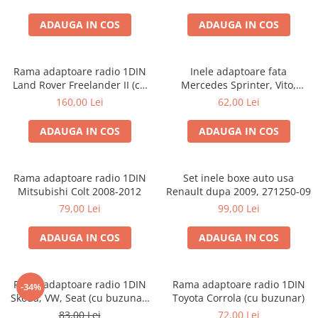
ADAUGA IN COS
ADAUGA IN COS
Rama adaptoare radio 1DIN
Inele adaptoare fata
Land Rover Freelander II (cu
Mercedes Sprinter, Vito,
buzunar)
Viano, 271190-18
160,00 Lei
62,00 Lei
ADAUGA IN COS
ADAUGA IN COS
Rama adaptoare radio 1DIN
Set inele boxe auto usa
Mitsubishi Colt 2008-2012
Renault dupa 2009, 271250-09
79,00 Lei
99,00 Lei
ADAUGA IN COS
ADAUGA IN COS
Rama adaptoare radio 1DIN
Rama adaptoare radio 1DIN
-34%
Skoda, VW, Seat (cu buzunar)
Toyota Corrola (cu buzunar)
40.145
83,00 Lei
72,00 Lei