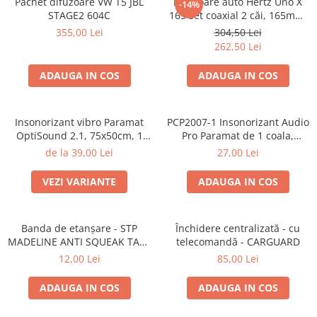
Pachet difuzoare VW T5 JBL
Difuzoare auto Hertz Uno X
-14%
STAGE2 604C
165 set coaxial 2 căi, 165mm,
55W RMS, 4Ω, set 2 difuzoare
355,00 Lei
304,50 Lei
262,50 Lei
ADAUGA IN COS
ADAUGA IN COS
Insonorizant vibro Paramat
PCP2007-1 Insonorizant Audio
OptiSound 2.1, 75x50cm, 1
Pro Paramat de 1 coala,
coala
spuma de 6mm grosime,
de la 39,00 Lei
27,00 Lei
500x500mm, 2.5mp
VEZI VARIANTE
ADAUGA IN COS
Banda de etanșare - STP
Închidere centralizată - cu
MADELINE ANTI SQUEAK TAPE
telecomandă - CARGUARD
- 15 x 2000mm
12,00 Lei
85,00 Lei
ADAUGA IN COS
ADAUGA IN COS