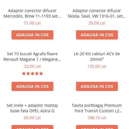
Adaptor conector difuzor
Adaptor conector difuzor
Mercedes, Bmw 11-1193 set 2
Skoda, Seat, VW 1316-01, set 2
bucati
bucati
51,00 Lei
39,00 Lei
ADAUGA IN COS
ADAUGA IN COS
Set 10 bucati Agrafa fixare
LK-20 Kit cabluri ACV de
Renault Megane 1 / Megane 1
20mm²
Classic 1995- , Scenic 1 , Clio
32,00 Lei
125,00 Lei
1990-2010 , Fiat Albea , Palio ,
Siena pentru chedere usi
pavilion
ADAUGA IN COS
ADAUGA IN COS
Set inele + adaptor montaj
Tavita portbagaj Premium
boxe fata OPEL Astra G
Ford Transit Custom L2
fabricatie 01.2013 - prezent
69,00 Lei
188,10 Lei
(ampatament lung)