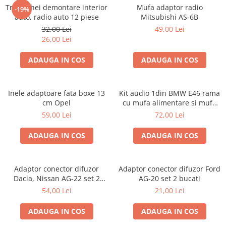
Trusa chei demontare interior
Mufa adaptor radio
-19%
auto, radio auto 12 piese
Mitsubishi AS-6B
32,00 Lei
49,00 Lei
26,00 Lei
ADAUGA IN COS
ADAUGA IN COS
Inele adaptoare fata boxe 13
Kit audio 1din BMW E46 rama
cm Opel
cu mufa alimentare si mufa
antena
59,00 Lei
72,00 Lei
ADAUGA IN COS
ADAUGA IN COS
Adaptor conector difuzor
Adaptor conector difuzor Ford
Dacia, Nissan AG-22 set 2
AG-20 set 2 bucati
bucati
54,00 Lei
21,00 Lei
ADAUGA IN COS
ADAUGA IN COS