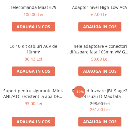
Telecomanda Maat 679
Adaptor nivel High-Low ACV
100,00 Lei
62,00 Lei
ADAUGA IN COS
ADAUGA IN COS
LK-10 Kit cabluri ACV de
Inele adaptoare + conectori
10mm²
difuzoare fata 165mm VW Golf
V, VI
86,43 Lei
58,00 Lei
ADAUGA IN COS
ADAUGA IN COS
Suport pentru siguranțe Mini-
Pachet difuzoare JBL Stage2
-12%
ANL/ATC rezistent la apă DFH-
624 Isuzu D-Max fata
WP-ANL
93,00 Lei
298,00 Lei
261,00 Lei
ADAUGA IN COS
ADAUGA IN COS