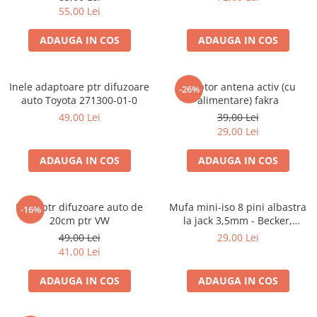
55,00 Lei
ADAUGA IN COS
ADAUGA IN COS
Inele adaptoare ptr difuzoare
Adaptor antena activ (cu
-26%
auto Toyota 271300-01-0
alimentare) fakra
49,00 Lei
39,00 Lei
29,00 Lei
ADAUGA IN COS
ADAUGA IN COS
Inele ptr difuzoare auto de
Mufa mini-iso 8 pini albastra
-16%
20cm ptr VW
la jack 3,5mm - Becker,
Blaupunkt, VDO
49,00 Lei
29,00 Lei
41,00 Lei
ADAUGA IN COS
ADAUGA IN COS