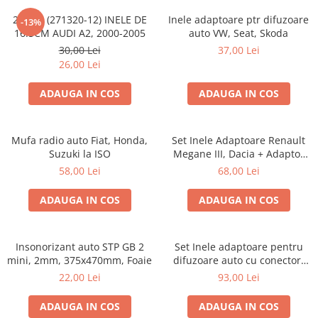
20.450 (271320-12) INELE DE
Inele adaptoare ptr difuzoare
-13%
16.5CM AUDI A2, 2000-2005
auto VW, Seat, Skoda
30,00 Lei
37,00 Lei
26,00 Lei
ADAUGA IN COS
ADAUGA IN COS
Mufa radio auto Fiat, Honda,
Set Inele Adaptoare Renault
Suzuki la ISO
Megane III, Dacia + Adaptor
conector difuzor
58,00 Lei
68,00 Lei
ADAUGA IN COS
ADAUGA IN COS
Insonorizant auto STP GB 2
Set Inele adaptoare pentru
mini, 2mm, 375x470mm, Foaie
difuzoare auto cu conectori
VW Passat B6 fata
22,00 Lei
93,00 Lei
ADAUGA IN COS
ADAUGA IN COS