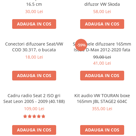
16.5 cm
difuzor VW Skoda
30,00 Lei
58,00 Lei
ADAUGA IN COS
ADAUGA IN COS
Conectori difuzoare Seat/VW
Set 2 inele difuzoare 165mm
-59%
COD 30.317, o bucata
Isuzu D-Max 2012-2020 fata
18,00 Lei
99,00 Lei
41,00 Lei
ADAUGA IN COS
ADAUGA IN COS
Cadru radio Seat 2 ISO gri
Kit audio VW TOURAN boxe
Seat Leon 2005 - 2009 (40.188)
165mm JBL STAGE2 604C
109,00 Lei
355,00 Lei
ADAUGA IN COS
ADAUGA IN COS