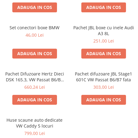
ADAUGA IN COS
ADAUGA IN COS
Set conectori boxe BMW
Pachet JBL boxe cu inele Audi
A3 8L
46,00 Lei
251,00 Lei
ADAUGA IN COS
ADAUGA IN COS
Pachet Difuzoare Hertz Dieci
Pachet difuzoare JBL Stage1
DSK 165.3, VW Passat B6/B7
601C VW Passat B6/B7 fata
fata
660,24 Lei
303,00 Lei
ADAUGA IN COS
ADAUGA IN COS
Huse scaune auto dedicate
VW Caddy 5 locuri
799,00 Lei