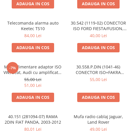
ADAUGA IN COS
ADAUGA IN COS
Telecomanda alarma auto
30.542 (1119-02) CONECTOR
Keetec TS10
ISO FORD FIESTA/FUSION,
2002-2005
84,00 Lei
40,00 Lei
ADAUGA IN COS
ADAUGA IN COS
Mufa alimentare adaptor ISO
30.558.P.DIN (1041-46)
-7%
VW, Seat, Audi cu amplificator
CONECTOR ISO+FAKRA
antena
CITROEN, 2003>
55,00 Lei
55,00 Lei
51,00 Lei
ADAUGA IN COS
ADAUGA IN COS
40.151 (281094-07) RAMA
Mufa radio cablaj Jaguar,
2DIN FIAT PANDA, 2003-2012
Land Rover
80,01 Lei
49,00 Lei