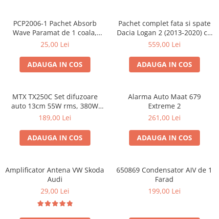
PCP2006-1 Pachet Absorb
Pachet complet fata si spate
Wave Paramat de 1 coala,
Dacia Logan 2 (2013-2020) cu
spuma de 16mm grosime,
boxe Ground Zero Ferrum
25,00 Lei
559,00 Lei
500*150mm, 0.75mp
GZFC
ADAUGA IN COS
ADAUGA IN COS
MTX TX250C Set difuzoare
Alarma Auto Maat 679
auto 13cm 55W rms, 380W
Extreme 2
peak
189,00 Lei
261,00 Lei
ADAUGA IN COS
ADAUGA IN COS
Amplificator Antena VW Skoda
650869 Condensator AIV de 1
Audi
Farad
29,00 Lei
199,00 Lei