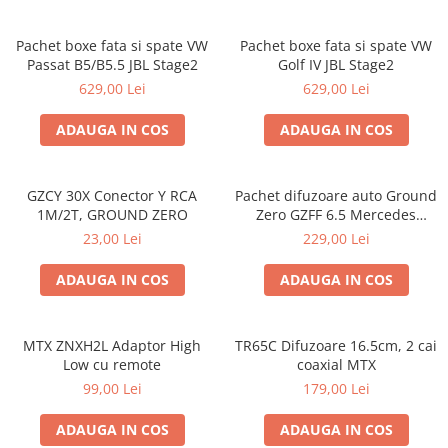
Pachet boxe fata si spate VW
Pachet boxe fata si spate VW
Passat B5/B5.5 JBL Stage2
Golf IV JBL Stage2
629,00 Lei
629,00 Lei
ADAUGA IN COS
ADAUGA IN COS
GZCY 30X Conector Y RCA
Pachet difuzoare auto Ground
1M/2T, GROUND ZERO
Zero GZFF 6.5 Mercedes
Vito/Viano/Sprinter
23,00 Lei
229,00 Lei
ADAUGA IN COS
ADAUGA IN COS
MTX ZNXH2L Adaptor High
TR65C Difuzoare 16.5cm, 2 cai
Low cu remote
coaxial MTX
99,00 Lei
179,00 Lei
ADAUGA IN COS
ADAUGA IN COS