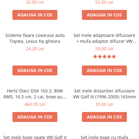
20,00 Lei
52,00 Lei
ADAUGA IN COS
ADAUGA IN COS
Sisteme fixare covorase auto
Set inele adaptoare difuzoare
Toyota, Lexus tip gheara
+ mufa adaptor difuzor VW
Golf IV
24,20 Lei
59,00 Lei
ADAUGA IN COS
ADAUGA IN COS
Hertz Dieci DSK 165.3, 80W
Set inele distantier difuzoare
RMS, 16.5 cm, 2 cai, boxe auto
VW Golf IV (1996-2005) 165mm
sisteme
460,95 Lei
30,00 Lei
ADAUGA IN COS
ADAUGA IN COS
Set inele boxe spate VW Golf V
Set inele boxe cu mufa