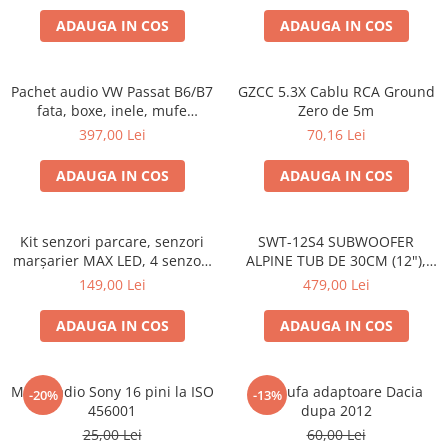
ADAUGA IN COS
ADAUGA IN COS
Pachet audio VW Passat B6/B7
GZCC 5.3X Cablu RCA Ground
fata, boxe, inele, mufe
Zero de 5m
adaptoare JBL STAGE2 604C
397,00 Lei
70,16 Lei
ADAUGA IN COS
ADAUGA IN COS
Kit senzori parcare, senzori
SWT-12S4 SUBWOOFER
marșarier MAX LED, 4 senzori
ALPINE TUB DE 30CM (12"),
negri -02287
1000W
149,00 Lei
479,00 Lei
ADAUGA IN COS
ADAUGA IN COS
Mufa radio Sony 16 pini la ISO
Set mufa adaptoare Dacia
-20%
-13%
456001
dupa 2012
25,00 Lei
60,00 Lei