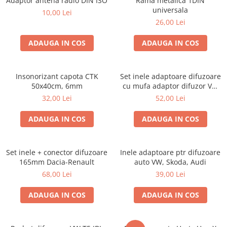
Adaptor antena radio DIN ISO
Rama metalica 1DIN
universala
10,00 Lei
26,00 Lei
ADAUGA IN COS
ADAUGA IN COS
Insonorizant capota CTK
Set inele adaptoare difuzoare
50x40cm, 6mm
cu mufa adaptor difuzor VW
Passat B5/B5.5
32,00 Lei
52,00 Lei
ADAUGA IN COS
ADAUGA IN COS
Set inele + conector difuzoare
Inele adaptoare ptr difuzoare
165mm Dacia-Renault
auto VW, Skoda, Audi
68,00 Lei
39,00 Lei
ADAUGA IN COS
ADAUGA IN COS