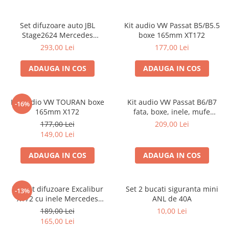
Set difuzoare auto JBL
Kit audio VW Passat B5/B5.5
Stage2624 Mercedes
boxe 165mm XT172
Vito/Viano, VW Crafter
293,00 Lei
177,00 Lei
ADAUGA IN COS
ADAUGA IN COS
Kit audio VW TOURAN boxe
Kit audio VW Passat B6/B7
-16%
165mm X172
fata, boxe, inele, mufe
adaptoare Excalibur X172
177,00 Lei
209,00 Lei
149,00 Lei
ADAUGA IN COS
ADAUGA IN COS
Pachet difuzoare Excalibur
Set 2 bucati siguranta mini
-13%
X172 cu inele Mercedes
ANL de 40A
Vito/Viano W639, VW Crafter
189,00 Lei
10,00 Lei
165,00 Lei