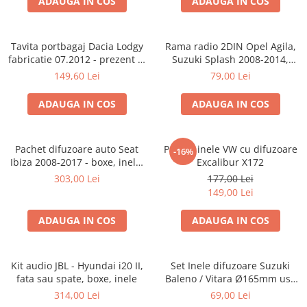
ADAUGA IN COS
ADAUGA IN COS
Tavita portbagaj Dacia Lodgy
Rama radio 2DIN Opel Agila,
fabricatie 07.2012 - prezent (7
Suzuki Splash 2008-2014,
locuri)
381294-04
149,60 Lei
79,00 Lei
ADAUGA IN COS
ADAUGA IN COS
Pachet difuzoare auto Seat
Pachet inele VW cu difuzoare
-16%
Ibiza 2008-2017 - boxe, inele,
Excalibur X172
adaptoare
303,00 Lei
177,00 Lei
149,00 Lei
ADAUGA IN COS
ADAUGA IN COS
Kit audio JBL - Hyundai i20 II,
Set Inele difuzoare Suzuki
fata sau spate, boxe, inele
Baleno / Vitara Ø165mm usa
fata, 271294-01
314,00 Lei
69,00 Lei