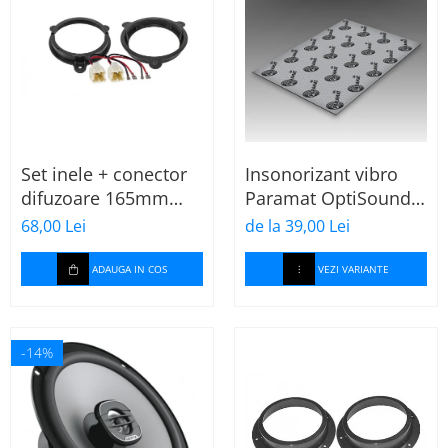
Set inele + conector
Insonorizant vibro
difuzoare 165mm
Paramat OptiSound
Dacia-Renault
2.1, 75x50cm, 1 coala
68,00 Lei
de la 39,00 Lei
ADAUGA IN COS
VEZI VARIANTE
-14%