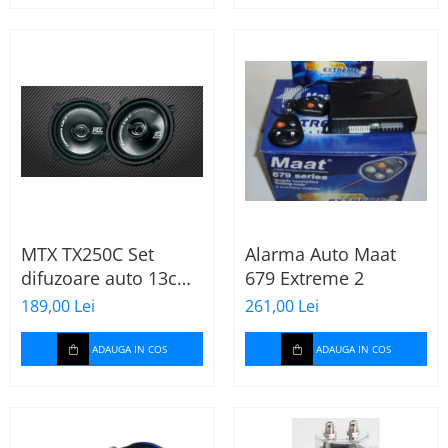
MTX TX250C Set
Alarma Auto Maat
difuzoare auto 13cm
679 Extreme 2
55W rms, 380W peak
189,00 Lei
261,00 Lei
ADAUGA IN COS
ADAUGA IN COS