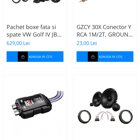
Pachet boxe fata si
GZCY 30X Conector Y
spate VW Golf IV JBL
RCA 1M/2T, GROUND
Stage2
ZERO
629,00 Lei
23,00 Lei
ADAUGA IN COS
ADAUGA IN COS