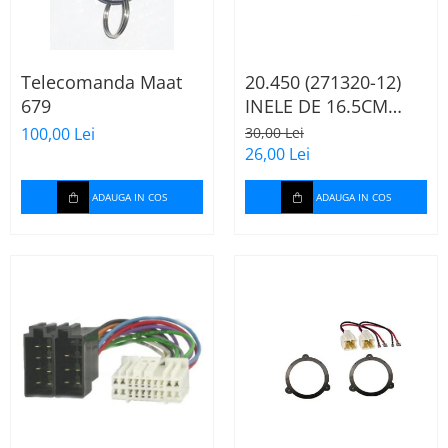
Telecomanda Maat
20.450 (271320-12)
679
INELE DE 16.5CM
AUDI A2, 2000-2005
100,00 Lei
30,00 Lei
26,00 Lei
ADAUGA IN COS
ADAUGA IN COS