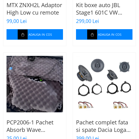
MTX ZNXH2L Adaptor
Kit boxe auto JBL
High Low cu remote
Stage1 601C VW
Passat B6 spate
99,00 Lei
299,00 Lei
ADAUGA IN COS
ADAUGA IN COS
PCP2006-1 Pachet
Pachet complet fata
Absorb Wave
si spate Dacia Logan
Paramat de 1 coala,
2 (2013-2020) cu boxe
25,00 Lei
399,00 Lei