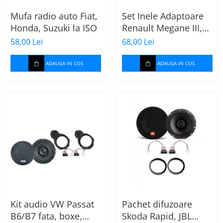
Mufa radio auto Fiat,
Set Inele Adaptoare
Honda, Suzuki la ISO
Renault Megane III,
Dacia + Adaptor
58,00 Lei
68,00 Lei
conector difuzor
ADAUGA IN COS
ADAUGA IN COS
Kit audio VW Passat
Pachet difuzoare
B6/B7 fata, boxe,
Skoda Rapid, JBL