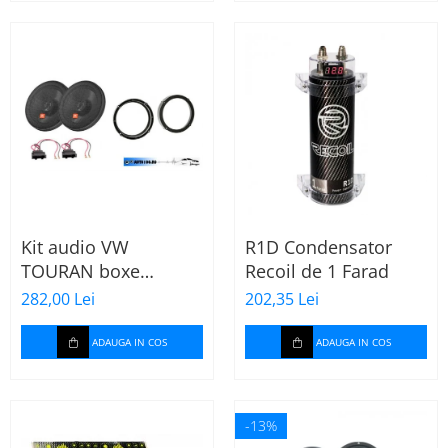
Kit audio VW
R1D Condensator
TOURAN boxe
Recoil de 1 Farad
165mm Stage2 624
282,00 Lei
202,35 Lei
JBL
ADAUGA IN COS
ADAUGA IN COS
-13%