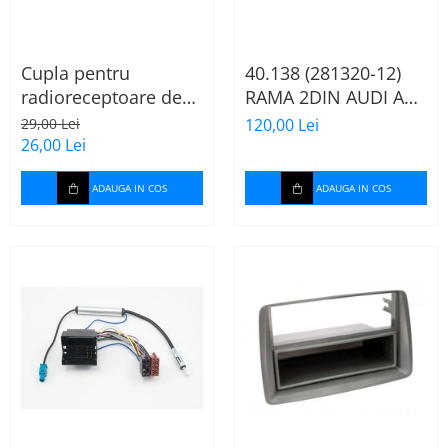
Cupla pentru
40.138 (281320-12)
radioreceptoare de
RAMA 2DIN AUDI A4
fabrica Audi, Skoda,
B6/B7, 2000-2009
29,00 Lei
120,00 Lei
VW la conector ISO
26,00 Lei
ADAUGA IN COS
ADAUGA IN COS