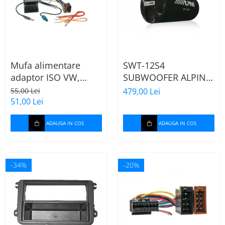
Mufa alimentare
SWT-12S4
adaptor ISO VW,
SUBWOOFER ALPINE
Seat, Audi cu
TUB DE 30CM (12"),
55,00 Lei
479,00 Lei
amplificator antena
1000W
51,00 Lei
ADAUGA IN COS
ADAUGA IN COS
-34%
-20%