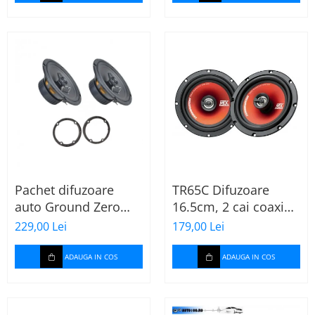
Pachet difuzoare
TR65C Difuzoare
auto Ground Zero
16.5cm, 2 cai coaxial
GZFF 6.5 Mercedes
MTX
229,00 Lei
179,00 Lei
Vito/Viano/Sprinter
ADAUGA IN COS
ADAUGA IN COS