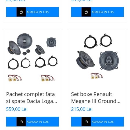
spuma de 16mm
Ground Zero Ferrum
grosime,
GZFF
ADAUGA IN COS
ADAUGA IN COS
500*150mm, 0.75mp
Pachet complet fata
Set boxe Renault
si spate Dacia Logan
Megane III Ground
2 (2013-2020) cu boxe
Zero GZFF 5.2 cu
559,00 Lei
215,00 Lei
Ground Zero Ferrum
inele si conectori
GZFC
ADAUGA IN COS
ADAUGA IN COS