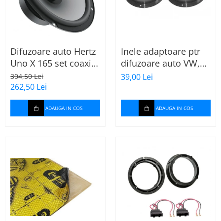
Difuzoare auto Hertz
Inele adaptoare ptr
Uno X 165 set coaxial
difuzoare auto VW,
2 căi, 165mm, 55W
Skoda, Audi
304,50 Lei
39,00 Lei
RMS, 4Ω, set 2
262,50 Lei
difuzoare
ADAUGA IN COS
ADAUGA IN COS