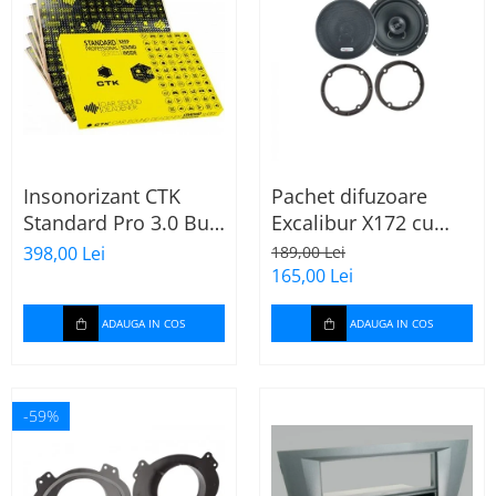
Insonorizant CTK
Pachet difuzoare
Standard Pro 3.0 Bulk
Excalibur X172 cu
2.22 mp
inele Mercedes
398,00 Lei
189,00 Lei
Vito/Viano W639, VW
165,00 Lei
Crafter
ADAUGA IN COS
ADAUGA IN COS
-59%