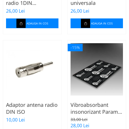
radio 1DIN
universala
universala
26,00 Lei
26,00 Lei
ADAUGA IN COS
ADAUGA IN COS
-15%
Adaptor antena radio
Vibroabsorbant
DIN ISO
insonorizant Paramat
Standard 1.8mm 70x
10,00 Lei
33,00 Lei
50cm, 1 coala
28,00 Lei