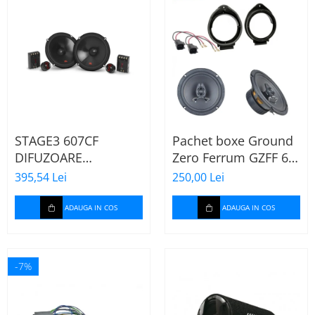
STAGE3 607CF
Pachet boxe Ground
DIFUZOARE
Zero Ferrum GZFF 6.5
COMPONENTE JBL
OPEL Astra J, Astra K
395,54 Lei
250,00 Lei
DE 16CM, 50W RMS
ADAUGA IN COS
ADAUGA IN COS
-7%