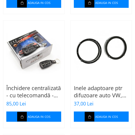
ADAUGA IN COS
ADAUGA IN COS
Închidere centralizată
Inele adaptoare ptr
- cu telecomandă -
difuzoare auto VW,
CARGUARD
Seat, Skoda
85,00 Lei
37,00 Lei
ADAUGA IN COS
ADAUGA IN COS