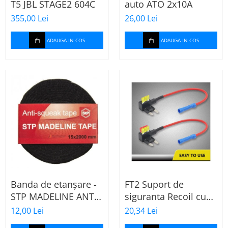
T5 JBL STAGE2 604C
auto ATO 2x10A
355,00 Lei
26,00 Lei
ADAUGA IN COS
ADAUGA IN COS
Banda de etanșare -
FT2 Suport de
STP MADELINE ANTI
siguranta Recoil cu
SQUEAK TAPE - 15 x
sigurante mini ATS
12,00 Lei
20,34 Lei
2000mm
de 10A si 20A