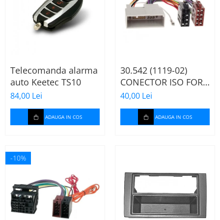
Telecomanda alarma
30.542 (1119-02)
auto Keetec TS10
CONECTOR ISO FORD
FIESTA/FUSION,
84,00 Lei
40,00 Lei
2002-2005
ADAUGA IN COS
ADAUGA IN COS
-10%