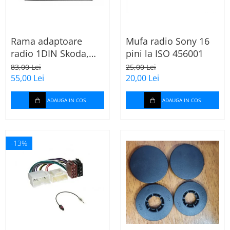
Rama adaptoare
Mufa radio Sony 16
radio 1DIN Skoda,
pini la ISO 456001
VW, Seat (cu
83,00 Lei
25,00 Lei
buzunar) 40.145
55,00 Lei
20,00 Lei
ADAUGA IN COS
ADAUGA IN COS
-13%