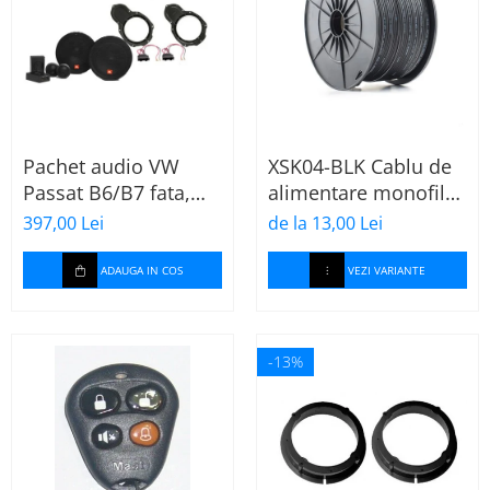
Pachet audio VW
XSK04-BLK Cablu de
Passat B6/B7 fata,
alimentare monofilar
boxe, inele, mufe
negru Ampire de
397,00 Lei
de la 13,00 Lei
adaptoare JBL
4mm2 (11AWG),
STAGE2 604C
cupru, rola 50m
ADAUGA IN COS
VEZI VARIANTE
-13%