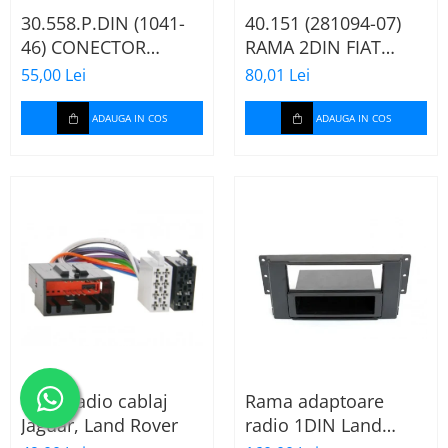
30.558.P.DIN (1041-
40.151 (281094-07)
46) CONECTOR
RAMA 2DIN FIAT
ISO+FAKRA CITROEN,
PANDA, 2003-2012
55,00 Lei
80,01 Lei
2003>
ADAUGA IN COS
ADAUGA IN COS
Mufa radio cablaj
Rama adaptoare
Jaguar, Land Rover
radio 1DIN Land