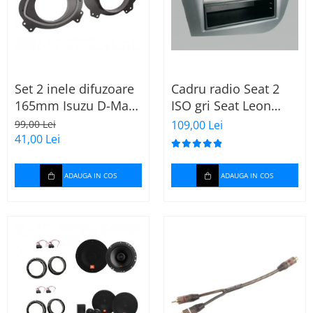
Set 2 inele difuzoare
Cadru radio Seat 2
165mm Isuzu D-Max
ISO gri Seat Leon
2012-2020 fata
2005 - 2009 (40.188)
99,00 Lei
109,00 Lei
41,00 Lei
ADAUGA IN COS
ADAUGA IN COS