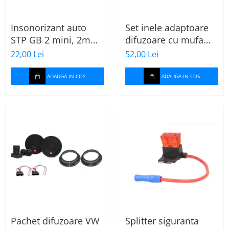
Insonorizant auto
Set inele adaptoare
STP GB 2 mini, 2mm,
difuzoare cu mufa
375x470mm, Foaie
adaptor difuzor VW
22,00 Lei
52,00 Lei
Passat B5/B5.5
ADAUGA IN COS
ADAUGA IN COS
Pachet difuzoare VW
Splitter siguranta