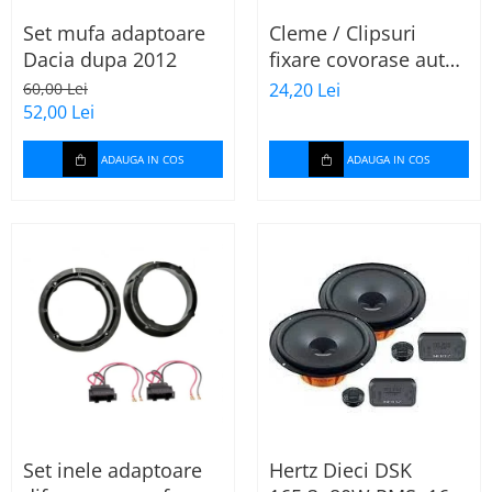
Set mufa adaptoare
Cleme / Clipsuri
Dacia dupa 2012
fixare covorase auto
pentru Renault /
60,00 Lei
24,20 Lei
Nissan
52,00 Lei
ADAUGA IN COS
ADAUGA IN COS
Set inele adaptoare
Hertz Dieci DSK