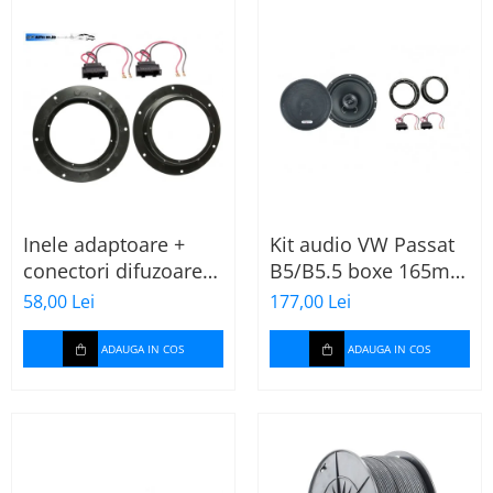
Inele adaptoare +
Kit audio VW Passat
conectori difuzoare
B5/B5.5 boxe 165mm
fata 165mm VW Golf
XT172
58,00 Lei
177,00 Lei
V, VI
ADAUGA IN COS
ADAUGA IN COS