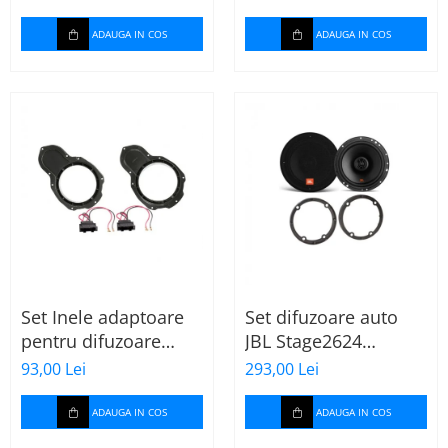
ADAUGA IN COS
ADAUGA IN COS
Set Inele adaptoare
Set difuzoare auto
pentru difuzoare
JBL Stage2624
auto cu conectori VW
Mercedes Vito/Viano,
93,00 Lei
293,00 Lei
Passat B6 fata
VW Crafter
ADAUGA IN COS
ADAUGA IN COS