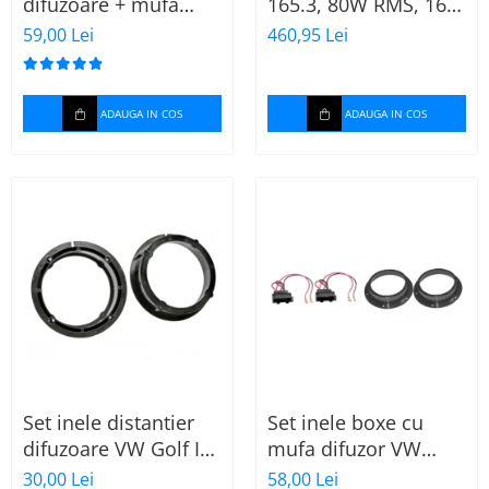
difuzoare + mufa
165.3, 80W RMS, 16.5
adaptor difuzor VW
cm, 2 cai, boxe auto
59,00 Lei
460,95 Lei
Golf IV
sisteme
ADAUGA IN COS
ADAUGA IN COS
Set inele distantier
Set inele boxe cu
difuzoare VW Golf IV
mufa difuzor VW
(1996-2005) 165mm
Skoda
30,00 Lei
58,00 Lei