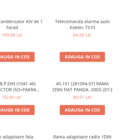
ondensator AIV de 1
Telecomanda alarma auto
Farad
Keetec TS10
199,00 Lei
84,00 Lei
AUGA IN COS
ADAUGA IN COS
8.P.DIN (1041-46)
40.151 (281094-07) RAMA
 ISO+FAKRA
2DIN FIAT PANDA, 2003-2012
TROEN, 2003>
55,00 Lei
80,01 Lei
AUGA IN COS
ADAUGA IN COS
e adaptoare fata
Rama adaptoare radio 1DIN