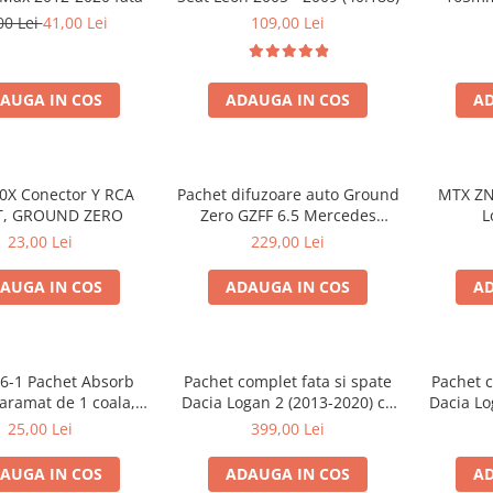
00 Lei
41,00 Lei
109,00 Lei
AUGA IN COS
ADAUGA IN COS
AD
0X Conector Y RCA
Pachet difuzoare auto Ground
MTX ZN
T, GROUND ZERO
Zero GZFF 6.5 Mercedes
L
Vito/Viano/Sprinter
23,00 Lei
229,00 Lei
AUGA IN COS
ADAUGA IN COS
AD
6-1 Pachet Absorb
Pachet complet fata si spate
Pachet c
aramat de 1 coala,
Dacia Logan 2 (2013-2020) cu
Dacia Lo
de 16mm grosime,
boxe Ground Zero Ferrum
boxe G
25,00 Lei
399,00 Lei
150mm, 0.75mp
GZFF
AUGA IN COS
ADAUGA IN COS
AD