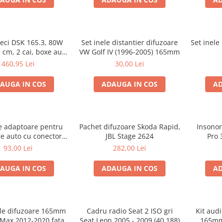
ieci DSK 165.3, 80W
Set inele distantier difuzoare
Set inele
 cm, 2 cai, boxe auto
VW Golf IV (1996-2005) 165mm
sisteme
460,95 Lei
30,00 Lei
AUGA IN COS
ADAUGA IN COS
AD
le adaptoare pentru
Pachet difuzoare Skoda Rapid,
Insonor
e auto cu conectori
JBL Stage 2624
Pro 
Passat B6 fata
93,00 Lei
282,00 Lei
AUGA IN COS
ADAUGA IN COS
AD
ele difuzoare 165mm
Cadru radio Seat 2 ISO gri
Kit au
-Max 2012-2020 fata
Seat Leon 2005 - 2009 (40.188)
165mm