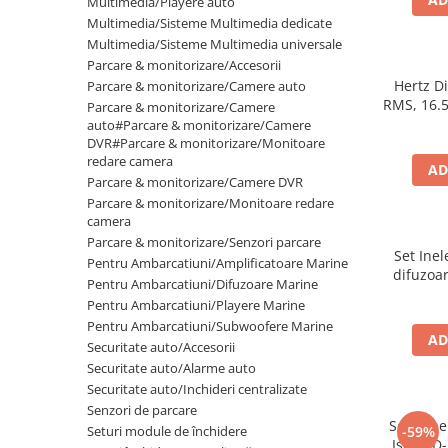
Multimedia/Playere auto
Multimedia/Sisteme Multimedia dedicate
Multimedia/Sisteme Multimedia universale
Parcare & monitorizare/Accesorii
Hertz D
Parcare & monitorizare/Camere auto
RMS, 16.5
Parcare & monitorizare/Camere
auto#Parcare & monitorizare/Camere
DVR#Parcare & monitorizare/Monitoare
redare camera
AD
Parcare & monitorizare/Camere DVR
Parcare & monitorizare/Monitoare redare
camera
Parcare & monitorizare/Senzori parcare
Set Ine
Pentru Ambarcatiuni/Amplificatoare Marine
difuzoar
Pentru Ambarcatiuni/Difuzoare Marine
VW 
Pentru Ambarcatiuni/Playere Marine
Pentru Ambarcatiuni/Subwoofere Marine
AD
Securitate auto/Accesorii
Securitate auto/Alarme auto
Securitate auto/Inchideri centralizate
Senzori de parcare
Set 2 in
Seturi module de închidere
-59%
Isuzu D