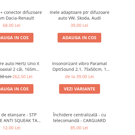
 + conector difuzoare
Inele adaptoare ptr difuzoare
m Dacia-Renault
auto VW, Skoda, Audi
68,00 Lei
39,00 Lei
AUGA IN COS
ADAUGA IN COS
re auto Hertz Uno X
Insonorizant vibro Paramat
coaxial 2 căi, 165mm,
OptiSound 2.1, 75x50cm, 1
 4Ω, set 2 difuzoare
coala
50 Lei
262,50 Lei
de la 39,00 Lei
AUGA IN COS
VEZI VARIANTE
de etanșare - STP
Închidere centralizată - cu
E ANTI SQUEAK TAPE
telecomandă - CARGUARD
 15 x 2000mm
12,00 Lei
85,00 Lei