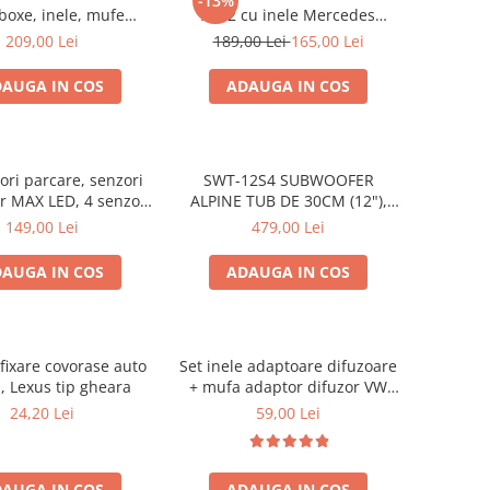
-13%
 boxe, inele, mufe
X172 cu inele Mercedes
are Excalibur X172
Vito/Viano W639, VW Crafter
209,00 Lei
189,00 Lei
165,00 Lei
AUGA IN COS
ADAUGA IN COS
ori parcare, senzori
SWT-12S4 SUBWOOFER
r MAX LED, 4 senzori
ALPINE TUB DE 30CM (12"),
negri -02287
1000W
149,00 Lei
479,00 Lei
AUGA IN COS
ADAUGA IN COS
fixare covorase auto
Set inele adaptoare difuzoare
, Lexus tip gheara
+ mufa adaptor difuzor VW
Golf IV
24,20 Lei
59,00 Lei
AUGA IN COS
ADAUGA IN COS