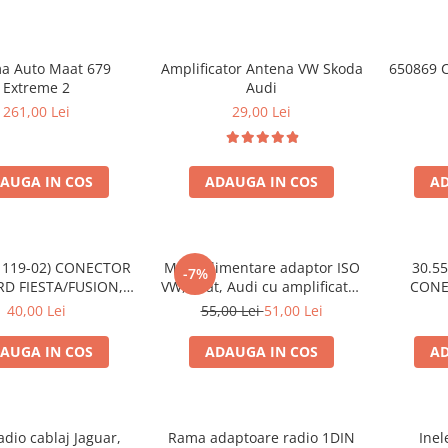
a Auto Maat 679
Amplificator Antena VW Skoda
650869 C
Extreme 2
Audi
261,00 Lei
29,00 Lei
AUGA IN COS
ADAUGA IN COS
AD
(1119-02) CONECTOR
Mufa alimentare adaptor ISO
30.55
-7%
RD FIESTA/FUSION,
VW, Seat, Audi cu amplificator
CONECTOR
2002-2005
antena
CI
40,00 Lei
55,00 Lei
51,00 Lei
AUGA IN COS
ADAUGA IN COS
AD
dio cablaj Jaguar,
Rama adaptoare radio 1DIN
Inel