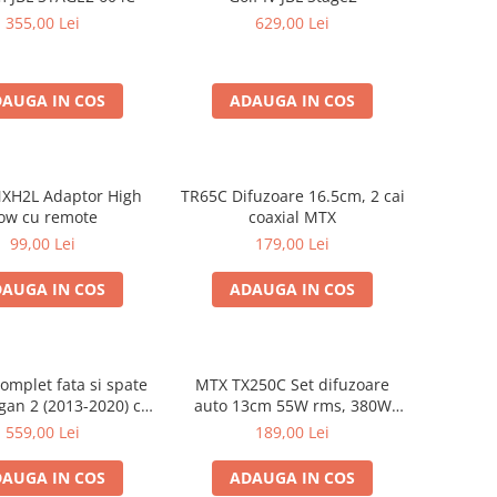
355,00 Lei
629,00 Lei
AUGA IN COS
ADAUGA IN COS
XH2L Adaptor High
TR65C Difuzoare 16.5cm, 2 cai
ow cu remote
coaxial MTX
99,00 Lei
179,00 Lei
AUGA IN COS
ADAUGA IN COS
omplet fata si spate
MTX TX250C Set difuzoare
gan 2 (2013-2020) cu
auto 13cm 55W rms, 380W
round Zero Ferrum
peak
559,00 Lei
189,00 Lei
GZFC
AUGA IN COS
ADAUGA IN COS