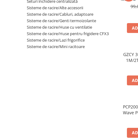
Seturi închidere centralizată
99,
Sisteme de racire/Alte accesorii
Sisteme de racire/Cabluri, adaptoare
Sisteme de racire/Genti termoizolante
Sisteme de racire/Huse cu ventilatie
AD
Sisteme de racire/Huse pentru frigidere CFX3
Sisteme de racire/Lazi frigorifice
Sisteme de racire/Mini racitoare
GZCY 3
1M/2
AD
PCP200
Wave P
spuma 
500*
AD