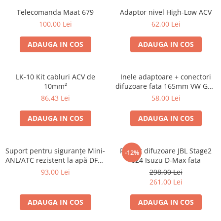
Telecomanda Maat 679
Adaptor nivel High-Low ACV
100,00 Lei
62,00 Lei
ADAUGA IN COS
ADAUGA IN COS
LK-10 Kit cabluri ACV de
Inele adaptoare + conectori
10mm²
difuzoare fata 165mm VW Golf
V, VI
86,43 Lei
58,00 Lei
ADAUGA IN COS
ADAUGA IN COS
Suport pentru siguranțe Mini-
Pachet difuzoare JBL Stage2
-12%
ANL/ATC rezistent la apă DFH-
624 Isuzu D-Max fata
WP-ANL
93,00 Lei
298,00 Lei
261,00 Lei
ADAUGA IN COS
ADAUGA IN COS