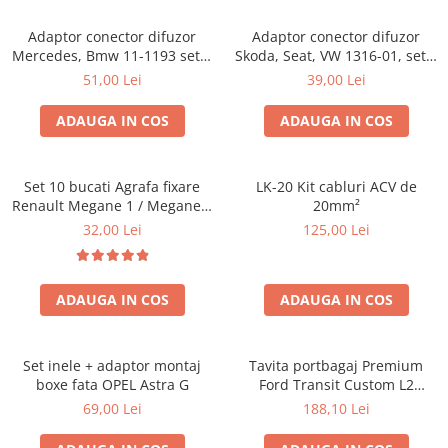
Adaptor conector difuzor
Adaptor conector difuzor
Mercedes, Bmw 11-1193 set 2
Skoda, Seat, VW 1316-01, set 2
bucati
bucati
51,00 Lei
39,00 Lei
ADAUGA IN COS
ADAUGA IN COS
Set 10 bucati Agrafa fixare
LK-20 Kit cabluri ACV de
Renault Megane 1 / Megane 1
20mm²
Classic 1995- , Scenic 1 , Clio
32,00 Lei
125,00 Lei
1990-2010 , Fiat Albea , Palio ,
Siena pentru chedere usi
pavilion
ADAUGA IN COS
ADAUGA IN COS
Set inele + adaptor montaj
Tavita portbagaj Premium
boxe fata OPEL Astra G
Ford Transit Custom L2
fabricatie 01.2013 - prezent
69,00 Lei
188,10 Lei
(ampatament lung)