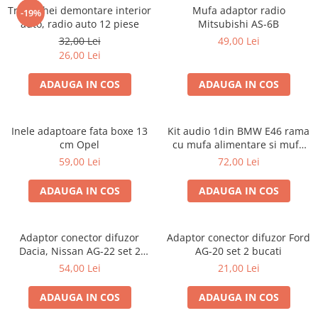
Trusa chei demontare interior
Mufa adaptor radio
-19%
auto, radio auto 12 piese
Mitsubishi AS-6B
32,00 Lei
49,00 Lei
26,00 Lei
ADAUGA IN COS
ADAUGA IN COS
Inele adaptoare fata boxe 13
Kit audio 1din BMW E46 rama
cm Opel
cu mufa alimentare si mufa
antena
59,00 Lei
72,00 Lei
ADAUGA IN COS
ADAUGA IN COS
Adaptor conector difuzor
Adaptor conector difuzor Ford
Dacia, Nissan AG-22 set 2
AG-20 set 2 bucati
bucati
54,00 Lei
21,00 Lei
ADAUGA IN COS
ADAUGA IN COS