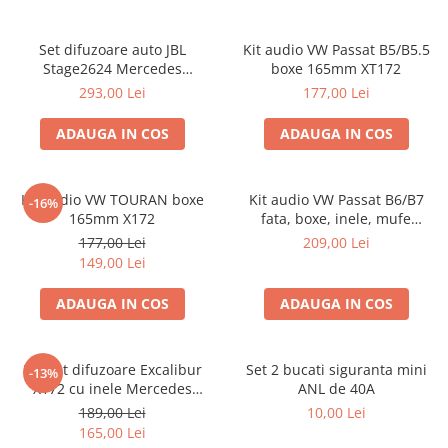
Set difuzoare auto JBL
Kit audio VW Passat B5/B5.5
Stage2624 Mercedes
boxe 165mm XT172
Vito/Viano, VW Crafter
293,00 Lei
177,00 Lei
ADAUGA IN COS
ADAUGA IN COS
Kit audio VW TOURAN boxe
Kit audio VW Passat B6/B7
-16%
165mm X172
fata, boxe, inele, mufe
adaptoare Excalibur X172
177,00 Lei
209,00 Lei
149,00 Lei
ADAUGA IN COS
ADAUGA IN COS
Pachet difuzoare Excalibur
Set 2 bucati siguranta mini
-13%
X172 cu inele Mercedes
ANL de 40A
Vito/Viano W639, VW Crafter
189,00 Lei
10,00 Lei
165,00 Lei