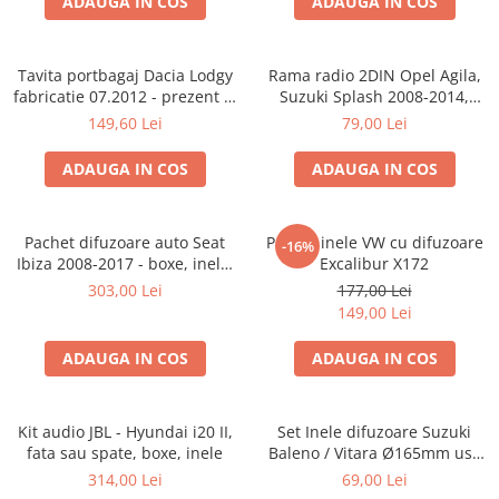
ADAUGA IN COS
ADAUGA IN COS
Tavita portbagaj Dacia Lodgy
Rama radio 2DIN Opel Agila,
fabricatie 07.2012 - prezent (7
Suzuki Splash 2008-2014,
locuri)
381294-04
149,60 Lei
79,00 Lei
ADAUGA IN COS
ADAUGA IN COS
Pachet difuzoare auto Seat
Pachet inele VW cu difuzoare
-16%
Ibiza 2008-2017 - boxe, inele,
Excalibur X172
adaptoare
303,00 Lei
177,00 Lei
149,00 Lei
ADAUGA IN COS
ADAUGA IN COS
Kit audio JBL - Hyundai i20 II,
Set Inele difuzoare Suzuki
fata sau spate, boxe, inele
Baleno / Vitara Ø165mm usa
fata, 271294-01
314,00 Lei
69,00 Lei