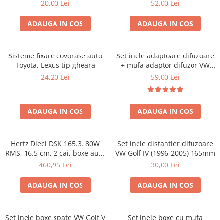
20,00 Lei
52,00 Lei
ADAUGA IN COS
ADAUGA IN COS
Sisteme fixare covorase auto
Set inele adaptoare difuzoare
Toyota, Lexus tip gheara
+ mufa adaptor difuzor VW
Golf IV
24,20 Lei
59,00 Lei
ADAUGA IN COS
ADAUGA IN COS
Hertz Dieci DSK 165.3, 80W
Set inele distantier difuzoare
RMS, 16.5 cm, 2 cai, boxe auto
VW Golf IV (1996-2005) 165mm
sisteme
460,95 Lei
30,00 Lei
ADAUGA IN COS
ADAUGA IN COS
Set inele boxe spate VW Golf V
Set inele boxe cu mufa