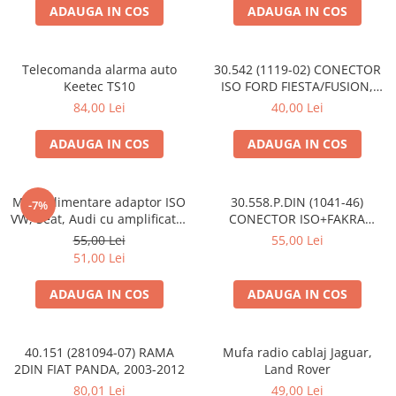
ADAUGA IN COS
ADAUGA IN COS
Telecomanda alarma auto
30.542 (1119-02) CONECTOR
Keetec TS10
ISO FORD FIESTA/FUSION,
2002-2005
84,00 Lei
40,00 Lei
ADAUGA IN COS
ADAUGA IN COS
Mufa alimentare adaptor ISO
30.558.P.DIN (1041-46)
-7%
VW, Seat, Audi cu amplificator
CONECTOR ISO+FAKRA
antena
CITROEN, 2003>
55,00 Lei
55,00 Lei
51,00 Lei
ADAUGA IN COS
ADAUGA IN COS
40.151 (281094-07) RAMA
Mufa radio cablaj Jaguar,
2DIN FIAT PANDA, 2003-2012
Land Rover
80,01 Lei
49,00 Lei