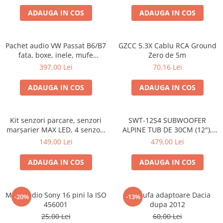
ADAUGA IN COS
ADAUGA IN COS
Pachet audio VW Passat B6/B7
GZCC 5.3X Cablu RCA Ground
fata, boxe, inele, mufe
Zero de 5m
adaptoare JBL STAGE2 604C
397,00 Lei
70,16 Lei
ADAUGA IN COS
ADAUGA IN COS
Kit senzori parcare, senzori
SWT-12S4 SUBWOOFER
marșarier MAX LED, 4 senzori
ALPINE TUB DE 30CM (12"),
negri -02287
1000W
149,00 Lei
479,00 Lei
ADAUGA IN COS
ADAUGA IN COS
Mufa radio Sony 16 pini la ISO
Set mufa adaptoare Dacia
-20%
-13%
456001
dupa 2012
25,00 Lei
60,00 Lei