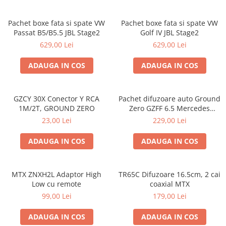
Pachet boxe fata si spate VW
Pachet boxe fata si spate VW
Passat B5/B5.5 JBL Stage2
Golf IV JBL Stage2
629,00 Lei
629,00 Lei
ADAUGA IN COS
ADAUGA IN COS
GZCY 30X Conector Y RCA
Pachet difuzoare auto Ground
1M/2T, GROUND ZERO
Zero GZFF 6.5 Mercedes
Vito/Viano/Sprinter
23,00 Lei
229,00 Lei
ADAUGA IN COS
ADAUGA IN COS
MTX ZNXH2L Adaptor High
TR65C Difuzoare 16.5cm, 2 cai
Low cu remote
coaxial MTX
99,00 Lei
179,00 Lei
ADAUGA IN COS
ADAUGA IN COS