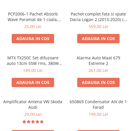
PCP2006-1 Pachet Absorb
Pachet complet fata si spate
Wave Paramat de 1 coala,
Dacia Logan 2 (2013-2020) cu
spuma de 16mm grosime,
boxe Ground Zero Ferrum
25,00 Lei
559,00 Lei
500*150mm, 0.75mp
GZFC
ADAUGA IN COS
ADAUGA IN COS
MTX TX250C Set difuzoare
Alarma Auto Maat 679
auto 13cm 55W rms, 380W
Extreme 2
peak
189,00 Lei
261,00 Lei
ADAUGA IN COS
ADAUGA IN COS
Amplificator Antena VW Skoda
650869 Condensator AIV de 1
Audi
Farad
29,00 Lei
199,00 Lei