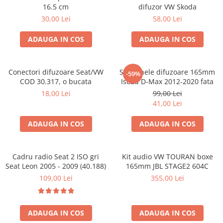
16.5 cm
difuzor VW Skoda
30,00 Lei
58,00 Lei
ADAUGA IN COS
ADAUGA IN COS
Conectori difuzoare Seat/VW
Set 2 inele difuzoare 165mm
-59%
COD 30.317, o bucata
Isuzu D-Max 2012-2020 fata
18,00 Lei
99,00 Lei
41,00 Lei
ADAUGA IN COS
ADAUGA IN COS
Cadru radio Seat 2 ISO gri
Kit audio VW TOURAN boxe
Seat Leon 2005 - 2009 (40.188)
165mm JBL STAGE2 604C
109,00 Lei
355,00 Lei
ADAUGA IN COS
ADAUGA IN COS