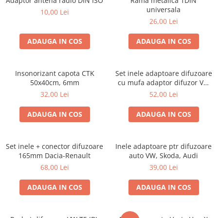
Adaptor antena radio DIN ISO
Rama metalica 1DIN
universala
10,00 Lei
26,00 Lei
ADAUGA IN COS
ADAUGA IN COS
Insonorizant capota CTK
Set inele adaptoare difuzoare
50x40cm, 6mm
cu mufa adaptor difuzor VW
Passat B5/B5.5
32,00 Lei
52,00 Lei
ADAUGA IN COS
ADAUGA IN COS
Set inele + conector difuzoare
Inele adaptoare ptr difuzoare
165mm Dacia-Renault
auto VW, Skoda, Audi
68,00 Lei
39,00 Lei
ADAUGA IN COS
ADAUGA IN COS