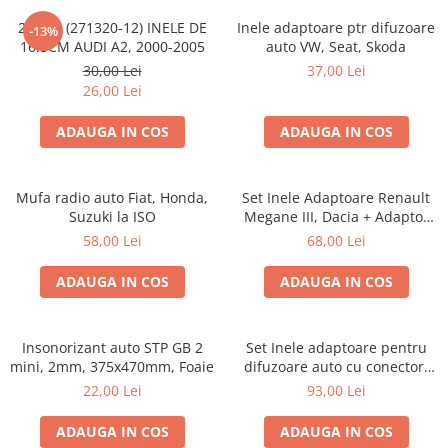
20.450 (271320-12) INELE DE
Inele adaptoare ptr difuzoare
-13%
16.5CM AUDI A2, 2000-2005
auto VW, Seat, Skoda
30,00 Lei
37,00 Lei
26,00 Lei
ADAUGA IN COS
ADAUGA IN COS
Mufa radio auto Fiat, Honda,
Set Inele Adaptoare Renault
Suzuki la ISO
Megane III, Dacia + Adaptor
conector difuzor
58,00 Lei
68,00 Lei
ADAUGA IN COS
ADAUGA IN COS
Insonorizant auto STP GB 2
Set Inele adaptoare pentru
mini, 2mm, 375x470mm, Foaie
difuzoare auto cu conectori
VW Passat B6 fata
22,00 Lei
93,00 Lei
ADAUGA IN COS
ADAUGA IN COS