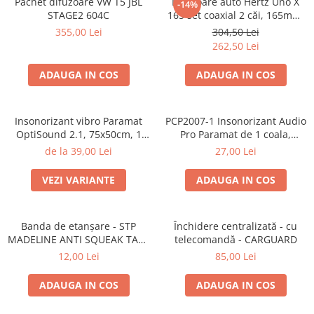
Pachet difuzoare VW T5 JBL
Difuzoare auto Hertz Uno X
-14%
STAGE2 604C
165 set coaxial 2 căi, 165mm,
55W RMS, 4Ω, set 2 difuzoare
355,00 Lei
304,50 Lei
262,50 Lei
ADAUGA IN COS
ADAUGA IN COS
Insonorizant vibro Paramat
PCP2007-1 Insonorizant Audio
OptiSound 2.1, 75x50cm, 1
Pro Paramat de 1 coala,
coala
spuma de 6mm grosime,
de la 39,00 Lei
27,00 Lei
500x500mm, 2.5mp
VEZI VARIANTE
ADAUGA IN COS
Banda de etanșare - STP
Închidere centralizată - cu
MADELINE ANTI SQUEAK TAPE
telecomandă - CARGUARD
- 15 x 2000mm
12,00 Lei
85,00 Lei
ADAUGA IN COS
ADAUGA IN COS