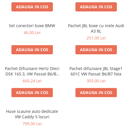
ADAUGA IN COS
ADAUGA IN COS
Set conectori boxe BMW
Pachet JBL boxe cu inele Audi
A3 8L
46,00 Lei
251,00 Lei
ADAUGA IN COS
ADAUGA IN COS
Pachet Difuzoare Hertz Dieci
Pachet difuzoare JBL Stage1
DSK 165.3, VW Passat B6/B7
601C VW Passat B6/B7 fata
fata
660,24 Lei
303,00 Lei
ADAUGA IN COS
ADAUGA IN COS
Huse scaune auto dedicate
VW Caddy 5 locuri
799,00 Lei