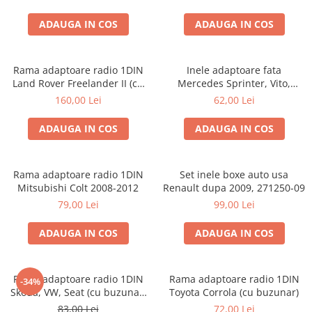
ADAUGA IN COS
ADAUGA IN COS
Rama adaptoare radio 1DIN
Inele adaptoare fata
Land Rover Freelander II (cu
Mercedes Sprinter, Vito,
buzunar)
Viano, 271190-18
160,00 Lei
62,00 Lei
ADAUGA IN COS
ADAUGA IN COS
Rama adaptoare radio 1DIN
Set inele boxe auto usa
Mitsubishi Colt 2008-2012
Renault dupa 2009, 271250-09
79,00 Lei
99,00 Lei
ADAUGA IN COS
ADAUGA IN COS
Rama adaptoare radio 1DIN
Rama adaptoare radio 1DIN
-34%
Skoda, VW, Seat (cu buzunar)
Toyota Corrola (cu buzunar)
40.145
83,00 Lei
72,00 Lei