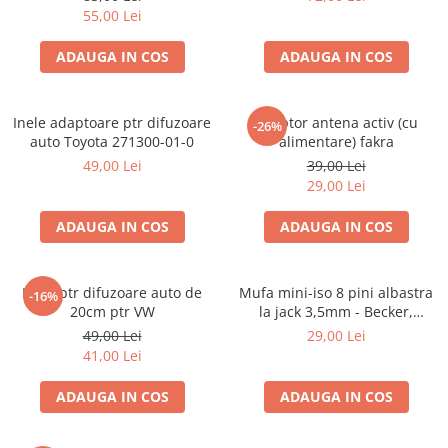
55,00 Lei
ADAUGA IN COS
ADAUGA IN COS
Inele adaptoare ptr difuzoare
Adaptor antena activ (cu
-26%
auto Toyota 271300-01-0
alimentare) fakra
49,00 Lei
39,00 Lei
29,00 Lei
ADAUGA IN COS
ADAUGA IN COS
Inele ptr difuzoare auto de
Mufa mini-iso 8 pini albastra
-16%
20cm ptr VW
la jack 3,5mm - Becker,
Blaupunkt, VDO
49,00 Lei
29,00 Lei
41,00 Lei
ADAUGA IN COS
ADAUGA IN COS