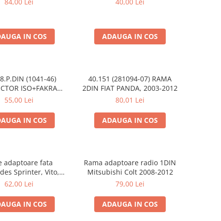
84,00 Lei
40,00 Lei
AUGA IN COS
ADAUGA IN COS
8.P.DIN (1041-46)
40.151 (281094-07) RAMA
 ISO+FAKRA
2DIN FIAT PANDA, 2003-2012
TROEN, 2003>
55,00 Lei
80,01 Lei
AUGA IN COS
ADAUGA IN COS
e adaptoare fata
Rama adaptoare radio 1DIN
es Sprinter, Vito,
Mitsubishi Colt 2008-2012
ano, 271190-18
62,00 Lei
79,00 Lei
AUGA IN COS
ADAUGA IN COS