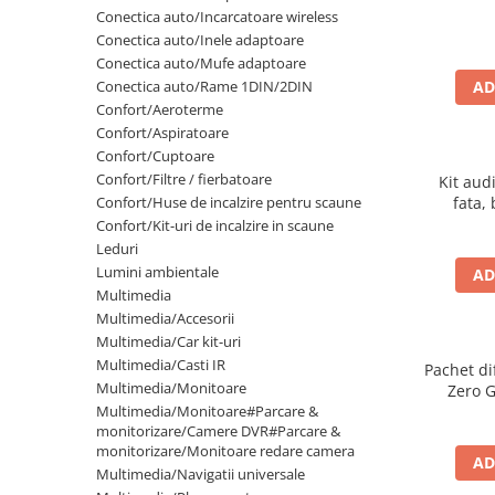
Lumini ambientale
Conectica auto/Incarcatoare wireless
Conectica auto/Inele adaptoare
Conectica auto/Mufe adaptoare
Conectica auto/Rame 1DIN/2DIN
AD
Confort/Aeroterme
Confort/Aspiratoare
Confort/Cuptoare
Confort/Filtre / fierbatoare
Kit aud
Confort/Huse de incalzire pentru scaune
fata,
adapto
Confort/Kit-uri de incalzire in scaune
Leduri
Lumini ambientale
AD
Multimedia
Multimedia/Accesorii
Multimedia/Car kit-uri
Multimedia/Casti IR
Pachet d
Multimedia/Monitoare
Zero 
Multimedia/Monitoare#Parcare &
Vito
monitorizare/Camere DVR#Parcare &
monitorizare/Monitoare redare camera
AD
Multimedia/Navigatii universale