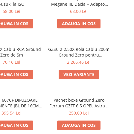
Suzuki la ISO
Megane III, Dacia + Adaptor
conector difuzor
58,00 Lei
68,00 Lei
AUGA IN COS
ADAUGA IN COS
3X Cablu RCA Ground
GZSC 2-2.50X Rola Cablu 200m
Zero de 5m
Ground Zero pentru
difuzoare, 2x2,5 mm²
70,16 Lei
2.266,46 Lei
AUGA IN COS
VEZI VARIANTE
 607CF DIFUZOARE
Pachet boxe Ground Zero
ENTE JBL DE 16CM,
Ferrum GZFF 6.5 OPEL Astra J,
50W RMS
Astra K
395,54 Lei
250,00 Lei
AUGA IN COS
ADAUGA IN COS