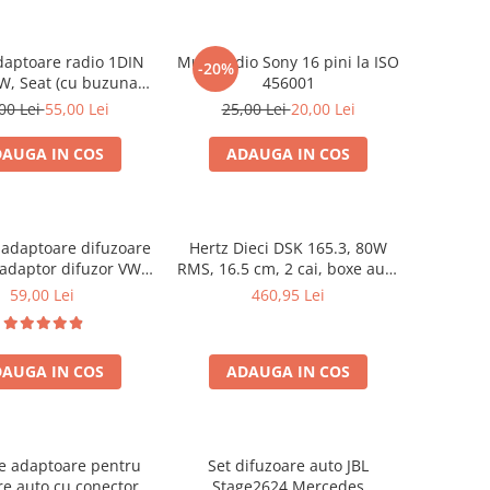
aptoare radio 1DIN
Mufa radio Sony 16 pini la ISO
-20%
W, Seat (cu buzunar)
456001
40.145
00 Lei
55,00 Lei
25,00 Lei
20,00 Lei
AUGA IN COS
ADAUGA IN COS
e adaptoare difuzoare
Hertz Dieci DSK 165.3, 80W
adaptor difuzor VW
RMS, 16.5 cm, 2 cai, boxe auto
Golf IV
sisteme
59,00 Lei
460,95 Lei
AUGA IN COS
ADAUGA IN COS
le adaptoare pentru
Set difuzoare auto JBL
re auto cu conectori
Stage2624 Mercedes