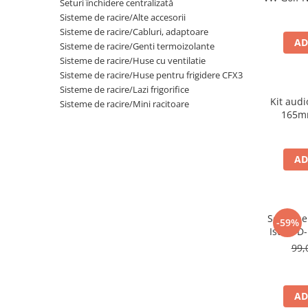
Seturi închidere centralizată
Sisteme de racire/Alte accesorii
Sisteme de racire/Cabluri, adaptoare
AD
Sisteme de racire/Genti termoizolante
Sisteme de racire/Huse cu ventilatie
Sisteme de racire/Huse pentru frigidere CFX3
Sisteme de racire/Lazi frigorifice
Kit aud
Sisteme de racire/Mini racitoare
165mm
AD
Set 2 in
-59%
Isuzu D
99,
AD