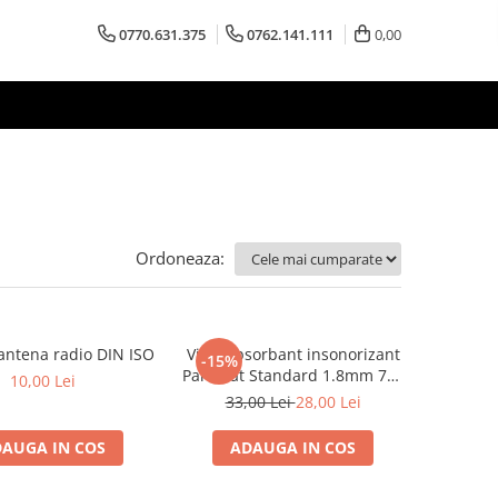
0770.631.375
0762.141.111
0,00
Ordoneaza:
antena radio DIN ISO
Vibroabsorbant insonorizant
-15%
Paramat Standard 1.8mm 70x
10,00 Lei
50cm, 1 coala PCP1006-1
33,00 Lei
28,00 Lei
AUGA IN COS
ADAUGA IN COS