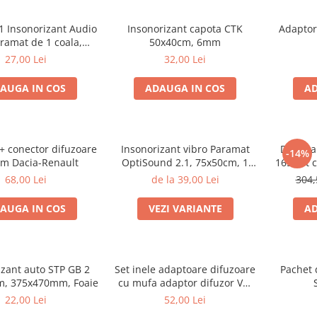
1 Insonorizant Audio
Insonorizant capota CTK
Adaptor
ramat de 1 coala,
50x40cm, 6mm
 de 6mm grosime,
27,00 Lei
32,00 Lei
x500mm, 2.5mp
AUGA IN COS
ADAUGA IN COS
AD
 + conector difuzoare
Insonorizant vibro Paramat
Difuzoa
-14%
m Dacia-Renault
OptiSound 2.1, 75x50cm, 1
165 set 
coala
55W RMS,
68,00 Lei
de la 39,00 Lei
304,
AUGA IN COS
VEZI VARIANTE
AD
izant auto STP GB 2
Set inele adaptoare difuzoare
Pachet 
m, 375x470mm, Foaie
cu mufa adaptor difuzor VW
Passat B5/B5.5
22,00 Lei
52,00 Lei