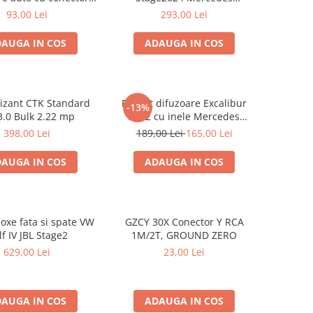
Passat B6 fata
Vito/Viano, VW Crafter
93,00 Lei
293,00 Lei
AUGA IN COS
ADAUGA IN COS
izant CTK Standard
Pachet difuzoare Excalibur
-13%
3.0 Bulk 2.22 mp
X172 cu inele Mercedes
Vito/Viano W639, VW Crafter
398,00 Lei
189,00 Lei
165,00 Lei
AUGA IN COS
ADAUGA IN COS
oxe fata si spate VW
GZCY 30X Conector Y RCA
f IV JBL Stage2
1M/2T, GROUND ZERO
629,00 Lei
23,00 Lei
AUGA IN COS
ADAUGA IN COS