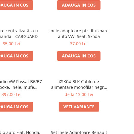
AUGA IN COS
ADAUGA IN COS
re centralizată - cu
Inele adaptoare ptr difuzoare
mandă - CARGUARD
auto VW, Seat, Skoda
85,00 Lei
37,00 Lei
AUGA IN COS
ADAUGA IN COS
udio VW Passat B6/B7
XSK04-BLK Cablu de
 boxe, inele, mufe
alimentare monofilar negru
re JBL STAGE2 604C
Ampire de 4mm2 (11AWG),
397,00 Lei
de la 13,00 Lei
cupru, rola 50m
AUGA IN COS
VEZI VARIANTE
io auto Fiat, Honda,
Set Inele Adaptoare Renault