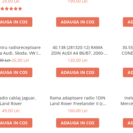
29,00 Lei
199,00 Lei
AUGA IN COS
ADAUGA IN COS
AD
ntru radioreceptoare
40.138 (281320-12) RAMA
30.55
a Audi, Skoda, VW la
2DIN AUDI A4 B6/B7, 2000-
CONECTOR
conector ISO
2009
CI
00 Lei
26,00 Lei
120,00 Lei
AUGA IN COS
ADAUGA IN COS
AD
dio cablaj Jaguar,
Rama adaptoare radio 1DIN
Inel
Land Rover
Land Rover Freelander II (cu
Merced
buzunar)
Vi
49,00 Lei
160,00 Lei
AUGA IN COS
ADAUGA IN COS
AD