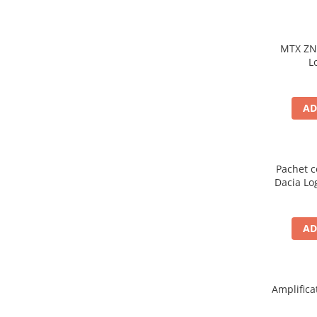
MTX ZN
L
AD
Pachet c
Dacia Lo
boxe G
AD
Amplific