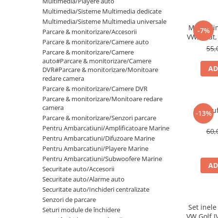
Multimedia/Playere auto
Multimedia/Sisteme Multimedia dedicate
Multimedia/Sisteme Multimedia universale
Mufa ali
-7%
Parcare & monitorizare/Accesorii
VW, Seat,
Parcare & monitorizare/Camere auto
55,
Parcare & monitorizare/Camere
auto#Parcare & monitorizare/Camere
AD
DVR#Parcare & monitorizare/Monitoare
redare camera
Parcare & monitorizare/Camere DVR
Parcare & monitorizare/Monitoare redare
camera
Set mu
-13%
Parcare & monitorizare/Senzori parcare
Pentru Ambarcatiuni/Amplificatoare Marine
60,
Pentru Ambarcatiuni/Difuzoare Marine
Pentru Ambarcatiuni/Playere Marine
Pentru Ambarcatiuni/Subwoofere Marine
AD
Securitate auto/Accesorii
Securitate auto/Alarme auto
Securitate auto/Inchideri centralizate
Senzori de parcare
Set inele
Seturi module de închidere
VW Golf 