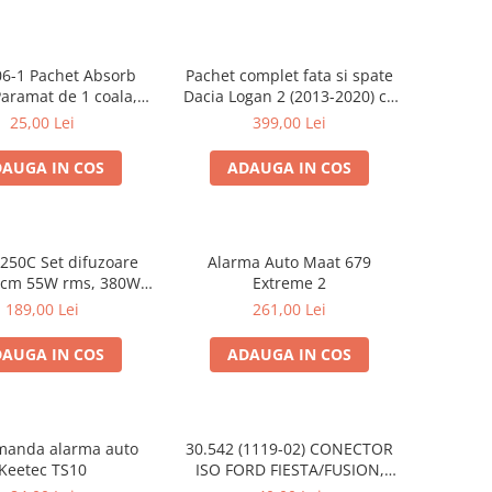
6-1 Pachet Absorb
Pachet complet fata si spate
aramat de 1 coala,
Dacia Logan 2 (2013-2020) cu
de 16mm grosime,
boxe Ground Zero Ferrum
25,00 Lei
399,00 Lei
*150mm, 0.75mp
GZFF
AUGA IN COS
ADAUGA IN COS
250C Set difuzoare
Alarma Auto Maat 679
ms, 380W
Extreme 2
peak
189,00 Lei
261,00 Lei
AUGA IN COS
ADAUGA IN COS
manda alarma auto
30.542 (1119-02) CONECTOR
Keetec TS10
ISO FORD FIESTA/FUSION,
2002-2005