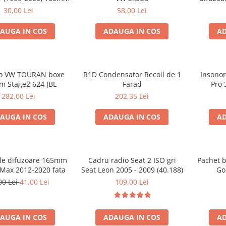
VW 
30,00 Lei
58,00 Lei
AUGA IN COS
ADAUGA IN COS
AD
io VW TOURAN boxe
R1D Condensator Recoil de 1
Insonor
 Stage2 624 JBL
Farad
Pro 
282,00 Lei
202,35 Lei
AUGA IN COS
ADAUGA IN COS
AD
ele difuzoare 165mm
Cadru radio Seat 2 ISO gri
Pachet b
-Max 2012-2020 fata
Seat Leon 2005 - 2009 (40.188)
Gol
00 Lei
41,00 Lei
109,00 Lei
AUGA IN COS
ADAUGA IN COS
AD