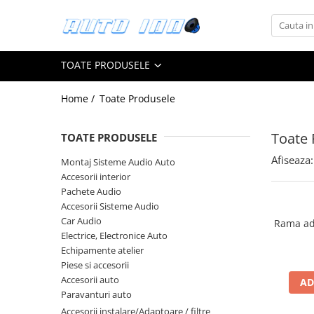
Toate Produsele
TOATE PRODUSELE
Montaj Sisteme Audio Auto
Accesorii interior
Home /
Toate Produsele
Covorase auto mocheta
Covorase cauciuc auto dedicate
Toate 
TOATE PRODUSELE
Huse scaun auto dedicate
Afiseaza:
Montaj Sisteme Audio Auto
Accesorii interior
Odorizant Auto
Pachete Audio
Plase portbagaj
Accesorii Sisteme Audio
Tavite portbagaj auto
Car Audio
Rama ad
Electrice, Electronice Auto
Pachete Audio
Echipamente atelier
Accesorii Sisteme Audio
Piese si accesorii
Conectica
Accesorii auto
AD
Paravanturi auto
Cupla carkit
Accesorii instalare/Adaptoare / filtre