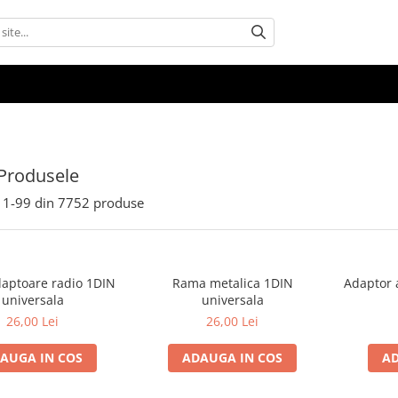
Produsele
1-
99
din
7752
produse
aptoare radio 1DIN
Rama metalica 1DIN
Adaptor 
universala
universala
26,00 Lei
26,00 Lei
AUGA IN COS
ADAUGA IN COS
AD