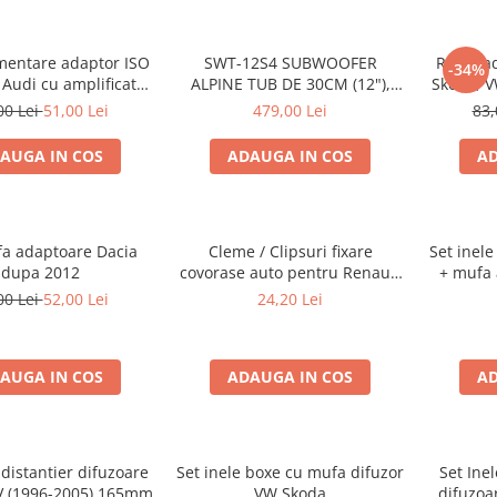
mentare adaptor ISO
SWT-12S4 SUBWOOFER
Rama ad
-34%
 Audi cu amplificator
ALPINE TUB DE 30CM (12"),
Skoda, V
antena
1000W
00 Lei
51,00 Lei
479,00 Lei
83,
AUGA IN COS
ADAUGA IN COS
AD
fa adaptoare Dacia
Cleme / Clipsuri fixare
Set inel
dupa 2012
covorase auto pentru Renault
+ mufa 
/ Nissan
00 Lei
52,00 Lei
24,20 Lei
AUGA IN COS
ADAUGA IN COS
AD
 distantier difuzoare
Set inele boxe cu mufa difuzor
Set Ine
IV (1996-2005) 165mm
VW Skoda
difuzoa