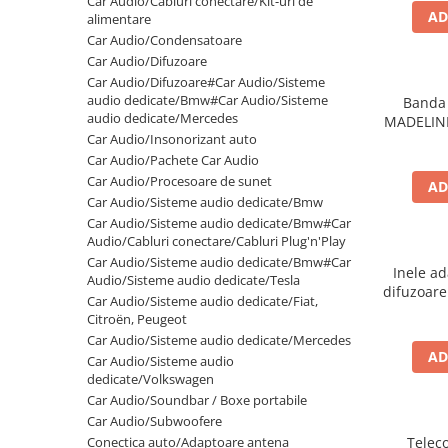
Car Audio/Cabluri conectare/Kit-uri de
AD
Electrice, Electronice Auto
alimentare
Car Audio/Condensatoare
Accesorii alarme auto
Car Audio/Difuzoare
Alarme auto Alarme masina
Car Audio/Difuzoare#Car Audio/Sisteme
audio dedicate/Bmw#Car Audio/Sisteme
Banda 
Detectoare Radar
audio dedicate/Mercedes
MADELIN
Senzori parcare auto
Car Audio/Insonorizant auto
-
Car Audio/Pachete Car Audio
Echipamente atelier
Car Audio/Procesoare de sunet
AD
Consumabile Service
Car Audio/Sisteme audio dedicate/Bmw
Car Audio/Sisteme audio dedicate/Bmw#Car
Instrumente Atelier
Audio/Cabluri conectare/Cabluri Plug'n'Play
Set clipsuri auto de plastic
Car Audio/Sisteme audio dedicate/Bmw#Car
Inele ad
Audio/Sisteme audio dedicate/Tesla
Piese si accesorii
difuzoar
Car Audio/Sisteme audio dedicate/Fiat,
Amortizoare hayon
Citroën, Peugeot
Car Audio/Sisteme audio dedicate/Mercedes
Accesorii auto
AD
Car Audio/Sisteme audio
Incalzire scaune
dedicate/Volkswagen
Car Audio/Soundbar / Boxe portabile
Stergatoare auto
Car Audio/Subwoofere
Paravanturi auto
Conectica auto/Adaptoare antena
Telec