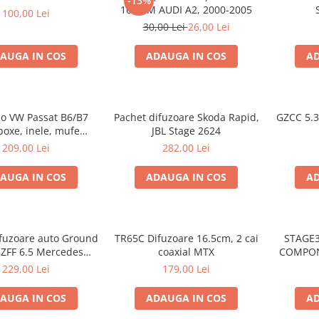
-13%
16.5CM AUDI A2, 2000-2005
100,00 Lei
30,00 Lei
26,00 Lei
AUGA IN COS
ADAUGA IN COS
AD
io VW Passat B6/B7
Pachet difuzoare Skoda Rapid,
GZCC 5.
 boxe, inele, mufe
JBL Stage 2624
are Excalibur X172
209,00 Lei
282,00 Lei
AUGA IN COS
ADAUGA IN COS
AD
ifuzoare auto Ground
TR65C Difuzoare 16.5cm, 2 cai
STAGE3
GZFF 6.5 Mercedes
coaxial MTX
COMPON
/Viano/Sprinter
229,00 Lei
179,00 Lei
AUGA IN COS
ADAUGA IN COS
AD