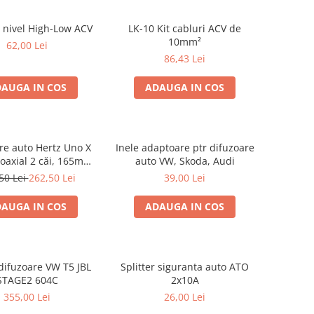
 nivel High-Low ACV
LK-10 Kit cabluri ACV de
10mm²
62,00 Lei
86,43 Lei
AUGA IN COS
ADAUGA IN COS
re auto Hertz Uno X
Inele adaptoare ptr difuzoare
coaxial 2 căi, 165mm,
auto VW, Skoda, Audi
 4Ω, set 2 difuzoare
50 Lei
262,50 Lei
39,00 Lei
AUGA IN COS
ADAUGA IN COS
difuzoare VW T5 JBL
Splitter siguranta auto ATO
STAGE2 604C
2x10A
355,00 Lei
26,00 Lei