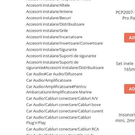
Cupla radio aftermarket
Accesorii instalare/Altele
Accesorii instalare/Antene
PCP2007-
Cupla radio OEM
Accesorii instalare/Becuri
Pro Pa
Inele boxe auto
spuma
Accesorii instalare/Distribuitoare
500
Accesorii instalare/Grile
Rame radio 1DIN
Accesorii instalare/Incarcatoare
AD
Rame radio 2DIN
Accesorii instalare/Invertoare/Convertoare
Accesorii instalare/Sigurante
Car Audio
Accesorii instalare/Suporti de sigurante
Amplificatoare
Accesorii instalare/Suporti de
Set inele
CD Playere Auto
sigurante#Accesorii instalare/Distribuitoare
165m
Car Audio#Car Audio/Difuzoare
Conectori Difuzoare
Car Audio/Amplificatoare
Difuzoare, boxe auto coaxiale
Car Audio/Amplificatoare#Pentru
AD
Ambarcatiuni/Amplificatoare Marine
Difuzoare-Sisteme / Componente
Car Audio/Cabluri conectare/Cabluri A/V
Car Audio/Cabluri conectare/Cabluri boxe
Insonorizant Auto
Car Audio/Cabluri conectare/Cabluri curent
Vibro absorbant
Insonor
Car Audio/Cabluri conectare/Cabluri
mini, 2m
Sigurante
Plug'n'Play
Car Audio/Cabluri conectare/Cabluri RCA
Subwoofer