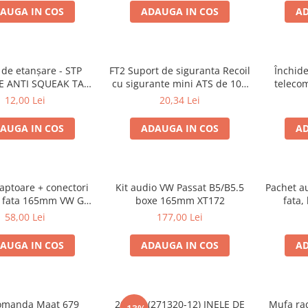
AUGA IN COS
ADAUGA IN COS
AD
de etanșare - STP
FT2 Suport de siguranta Recoil
Închide
E ANTI SQUEAK TAPE
cu sigurante mini ATS de 10A
teleco
 15 x 2000mm
si 20A
12,00 Lei
20,34 Lei
AUGA IN COS
ADAUGA IN COS
AD
aptoare + conectori
Kit audio VW Passat B5/B5.5
Pachet a
e fata 165mm VW Golf
boxe 165mm XT172
fata,
V, VI
adaptoa
58,00 Lei
177,00 Lei
AUGA IN COS
ADAUGA IN COS
AD
omanda Maat 679
20.450 (271320-12) INELE DE
Mufa rad