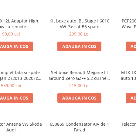
XH2L Adaptor High
Kit boxe auto JBL Stage1 601C
PCP200
ow cu remote
VW Passat B6 spate
Wave P
spuma 
99,00 Lei
299,00 Lei
500
AUGA IN COS
ADAUGA IN COS
AD
omplet fata si spate
Set boxe Renault Megane III
MTX TX
gan 2 (2013-2020) cu
Ground Zero GZFF 5.2 cu inele
auto 13cm 55W r
round Zero Ferrum
si conectori
559,00 Lei
215,00 Lei
GZFC
AUGA IN COS
ADAUGA IN COS
AD
ator Antena VW Skoda
650869 Condensator AIV de 1
Teleco
Audi
Farad