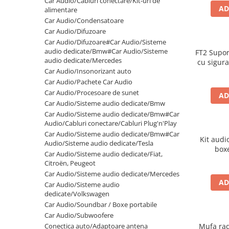
Car Audio/Cabluri conectare/Kit-uri de
AD
Electrice, Electronice Auto
alimentare
Car Audio/Condensatoare
Accesorii alarme auto
Car Audio/Difuzoare
Alarme auto Alarme masina
Car Audio/Difuzoare#Car Audio/Sisteme
audio dedicate/Bmw#Car Audio/Sisteme
FT2 Supor
Detectoare Radar
audio dedicate/Mercedes
cu sigur
Senzori parcare auto
Car Audio/Insonorizant auto
Car Audio/Pachete Car Audio
Echipamente atelier
Car Audio/Procesoare de sunet
AD
Consumabile Service
Car Audio/Sisteme audio dedicate/Bmw
Car Audio/Sisteme audio dedicate/Bmw#Car
Instrumente Atelier
Audio/Cabluri conectare/Cabluri Plug'n'Play
Set clipsuri auto de plastic
Car Audio/Sisteme audio dedicate/Bmw#Car
Kit audi
Audio/Sisteme audio dedicate/Tesla
Piese si accesorii
box
Car Audio/Sisteme audio dedicate/Fiat,
Amortizoare hayon
Citroën, Peugeot
Car Audio/Sisteme audio dedicate/Mercedes
Accesorii auto
AD
Car Audio/Sisteme audio
Incalzire scaune
dedicate/Volkswagen
Car Audio/Soundbar / Boxe portabile
Stergatoare auto
Car Audio/Subwoofere
Paravanturi auto
Conectica auto/Adaptoare antena
Mufa rad