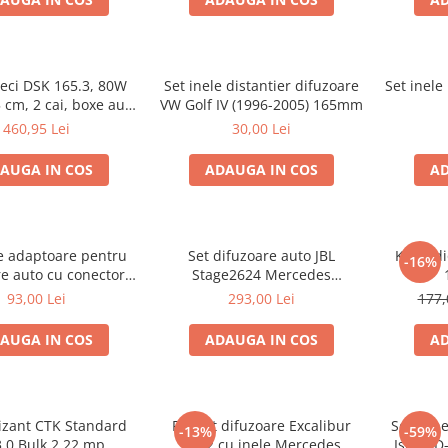
ieci DSK 165.3, 80W
Set inele distantier difuzoare
Set inele
 cm, 2 cai, boxe auto
VW Golf IV (1996-2005) 165mm
sisteme
460,95 Lei
30,00 Lei
AUGA IN COS
ADAUGA IN COS
AD
le adaptoare pentru
Set difuzoare auto JBL
Kit au
-16%
e auto cu conectori
Stage2624 Mercedes
Passat B6 fata
Vito/Viano, VW Crafter
93,00 Lei
293,00 Lei
177,
AUGA IN COS
ADAUGA IN COS
AD
izant CTK Standard
Pachet difuzoare Excalibur
Set 2 in
-13%
-59%
3.0 Bulk 2.22 mp
X172 cu inele Mercedes
Isuzu D