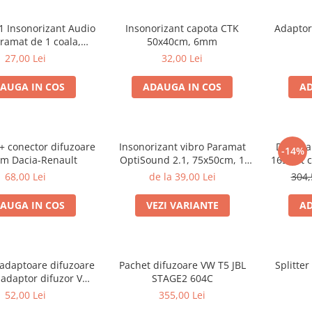
1 Insonorizant Audio
Insonorizant capota CTK
Adaptor
ramat de 1 coala,
50x40cm, 6mm
 de 6mm grosime,
27,00 Lei
32,00 Lei
x500mm, 2.5mp
AUGA IN COS
ADAUGA IN COS
AD
 + conector difuzoare
Insonorizant vibro Paramat
Difuzoa
-14%
m Dacia-Renault
OptiSound 2.1, 75x50cm, 1
165 set 
coala
55W RMS,
68,00 Lei
de la 39,00 Lei
304,
AUGA IN COS
VEZI VARIANTE
AD
 adaptoare difuzoare
Pachet difuzoare VW T5 JBL
Splitte
 adaptor difuzor VW
STAGE2 604C
assat B5/B5.5
52,00 Lei
355,00 Lei