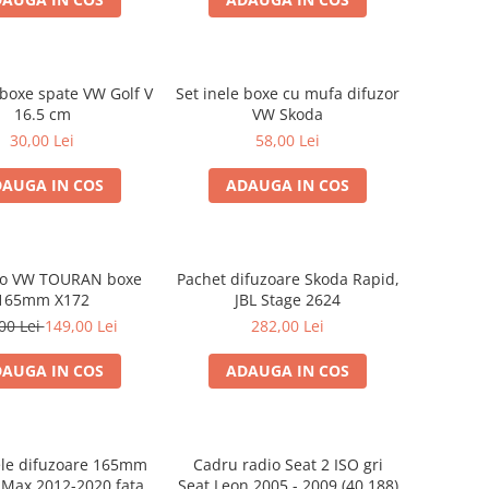
 boxe spate VW Golf V
Set inele boxe cu mufa difuzor
16.5 cm
VW Skoda
30,00 Lei
58,00 Lei
AUGA IN COS
ADAUGA IN COS
dio VW TOURAN boxe
Pachet difuzoare Skoda Rapid,
165mm X172
JBL Stage 2624
00 Lei
149,00 Lei
282,00 Lei
AUGA IN COS
ADAUGA IN COS
ele difuzoare 165mm
Cadru radio Seat 2 ISO gri
-Max 2012-2020 fata
Seat Leon 2005 - 2009 (40.188)