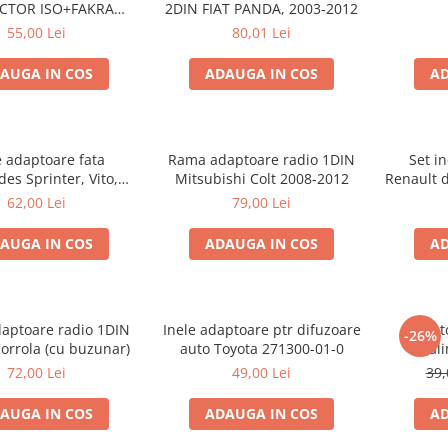
ISO+FAKRA
2DIN FIAT PANDA, 2003-2012
TROEN, 2003>
55,00 Lei
80,01 Lei
AUGA IN COS
ADAUGA IN COS
AD
e adaptoare fata
Rama adaptoare radio 1DIN
Set i
es Sprinter, Vito,
Mitsubishi Colt 2008-2012
Renault 
ano, 271190-18
62,00 Lei
79,00 Lei
AUGA IN COS
ADAUGA IN COS
AD
aptoare radio 1DIN
Inele adaptoare ptr difuzoare
Adapto
-26%
orrola (cu buzunar)
auto Toyota 271300-01-0
al
72,00 Lei
49,00 Lei
39,
AUGA IN COS
ADAUGA IN COS
AD