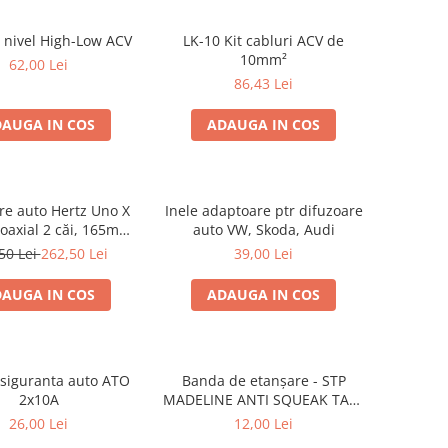
 nivel High-Low ACV
LK-10 Kit cabluri ACV de
10mm²
62,00 Lei
86,43 Lei
AUGA IN COS
ADAUGA IN COS
re auto Hertz Uno X
Inele adaptoare ptr difuzoare
coaxial 2 căi, 165mm,
auto VW, Skoda, Audi
 4Ω, set 2 difuzoare
50 Lei
262,50 Lei
39,00 Lei
AUGA IN COS
ADAUGA IN COS
r siguranta auto ATO
Banda de etanșare - STP
2x10A
MADELINE ANTI SQUEAK TAPE
- 15 x 2000mm
26,00 Lei
12,00 Lei