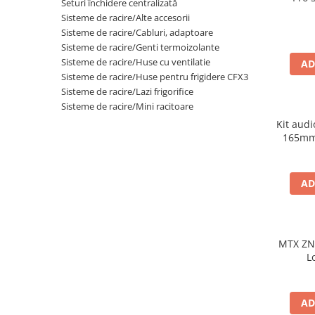
Seturi închidere centralizată
Sisteme de racire/Alte accesorii
Sisteme de racire/Cabluri, adaptoare
Sisteme de racire/Genti termoizolante
Sisteme de racire/Huse cu ventilatie
AD
Sisteme de racire/Huse pentru frigidere CFX3
Sisteme de racire/Lazi frigorifice
Sisteme de racire/Mini racitoare
Kit aud
165mm
AD
MTX ZN
L
AD