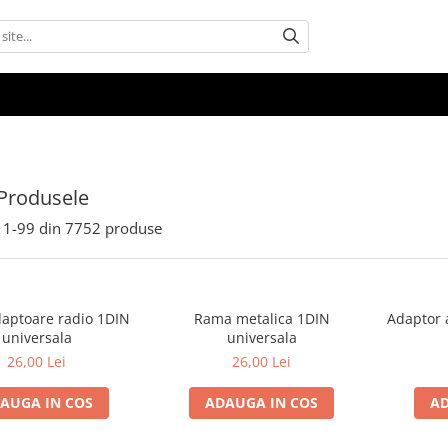
Produsele
1-
99
din
7752
produse
aptoare radio 1DIN
Rama metalica 1DIN
Adaptor 
universala
universala
26,00 Lei
26,00 Lei
AUGA IN COS
ADAUGA IN COS
AD