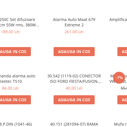
250C Set difuzoare
Alarma Auto Maat 679
Amplific
s, 380W
Extreme 2
peak
189,00 Lei
261,00 Lei
AUGA IN COS
ADAUGA IN COS
AD
manda alarma auto
30.542 (1119-02) CONECTOR
Mufa ali
-7%
Keetec TS10
ISO FORD FIESTA/FUSION,
VW, Seat,
2002-2005
84,00 Lei
40,00 Lei
55,
AUGA IN COS
ADAUGA IN COS
AD
8.P.DIN (1041-46)
40.151 (281094-07) RAMA
Mufa r