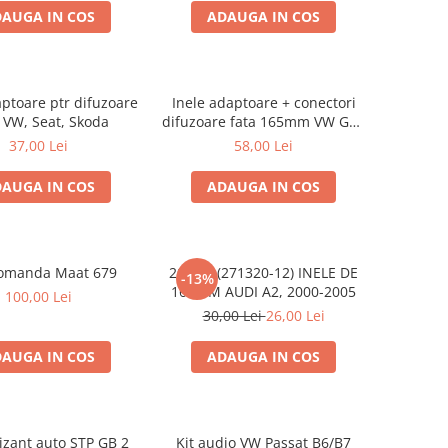
AUGA IN COS
ADAUGA IN COS
aptoare ptr difuzoare
Inele adaptoare + conectori
 VW, Seat, Skoda
difuzoare fata 165mm VW Golf
V, VI
37,00 Lei
58,00 Lei
AUGA IN COS
ADAUGA IN COS
omanda Maat 679
20.450 (271320-12) INELE DE
-13%
16.5CM AUDI A2, 2000-2005
100,00 Lei
30,00 Lei
26,00 Lei
AUGA IN COS
ADAUGA IN COS
izant auto STP GB 2
Kit audio VW Passat B6/B7