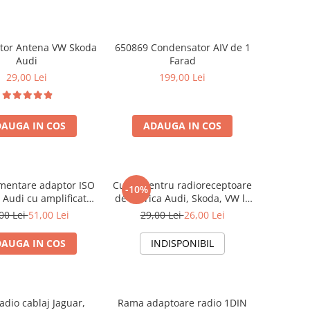
ator Antena VW Skoda
650869 Condensator AIV de 1
Audi
Farad
29,00 Lei
199,00 Lei
AUGA IN COS
ADAUGA IN COS
mentare adaptor ISO
Cupla pentru radioreceptoare
-10%
 Audi cu amplificator
de fabrica Audi, Skoda, VW la
antena
conector ISO
00 Lei
51,00 Lei
29,00 Lei
26,00 Lei
AUGA IN COS
INDISPONIBIL
adio cablaj Jaguar,
Rama adaptoare radio 1DIN