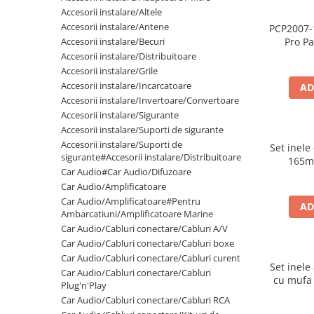
Cupla radio aftermarket
Accesorii instalare/Altele
Accesorii instalare/Antene
PCP2007-
Cupla radio OEM
Accesorii instalare/Becuri
Pro Pa
Inele boxe auto
spuma
Accesorii instalare/Distribuitoare
500
Accesorii instalare/Grile
Rame radio 1DIN
Accesorii instalare/Incarcatoare
AD
Rame radio 2DIN
Accesorii instalare/Invertoare/Convertoare
Accesorii instalare/Sigurante
Car Audio
Accesorii instalare/Suporti de sigurante
Amplificatoare
Accesorii instalare/Suporti de
Set inele
CD Playere Auto
sigurante#Accesorii instalare/Distribuitoare
165m
Car Audio#Car Audio/Difuzoare
Conectori Difuzoare
Car Audio/Amplificatoare
Difuzoare, boxe auto coaxiale
Car Audio/Amplificatoare#Pentru
AD
Ambarcatiuni/Amplificatoare Marine
Difuzoare-Sisteme / Componente
Car Audio/Cabluri conectare/Cabluri A/V
Car Audio/Cabluri conectare/Cabluri boxe
Insonorizant Auto
Car Audio/Cabluri conectare/Cabluri curent
Vibro absorbant
Set inele
Car Audio/Cabluri conectare/Cabluri
cu mufa
Sigurante
Plug'n'Play
P
Car Audio/Cabluri conectare/Cabluri RCA
Subwoofer