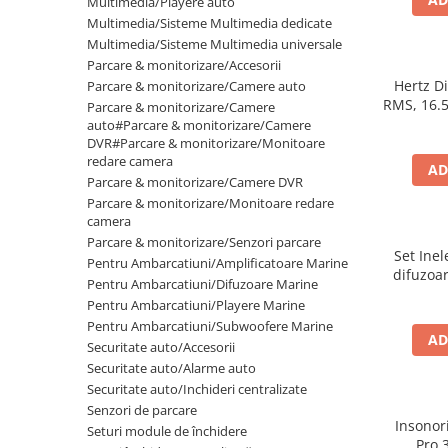
Multimedia/Playere auto
Multimedia/Sisteme Multimedia dedicate
Multimedia/Sisteme Multimedia universale
Parcare & monitorizare/Accesorii
Hertz D
Parcare & monitorizare/Camere auto
RMS, 16.5
Parcare & monitorizare/Camere
auto#Parcare & monitorizare/Camere
DVR#Parcare & monitorizare/Monitoare
redare camera
AD
Parcare & monitorizare/Camere DVR
Parcare & monitorizare/Monitoare redare
camera
Parcare & monitorizare/Senzori parcare
Set Ine
Pentru Ambarcatiuni/Amplificatoare Marine
difuzoar
Pentru Ambarcatiuni/Difuzoare Marine
VW 
Pentru Ambarcatiuni/Playere Marine
Pentru Ambarcatiuni/Subwoofere Marine
AD
Securitate auto/Accesorii
Securitate auto/Alarme auto
Securitate auto/Inchideri centralizate
Senzori de parcare
Insonor
Seturi module de închidere
Pro 