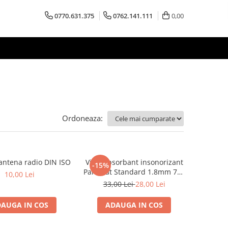
0770.631.375
0762.141.111
0,00
Ordoneaza:
antena radio DIN ISO
Vibroabsorbant insonorizant
-15%
Paramat Standard 1.8mm 70x
10,00 Lei
50cm, 1 coala PCP1006-1
33,00 Lei
28,00 Lei
AUGA IN COS
ADAUGA IN COS