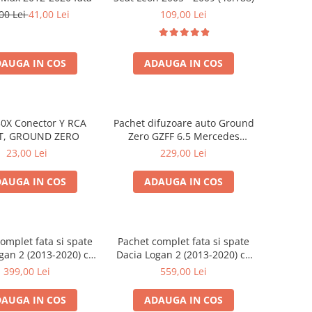
00 Lei
41,00 Lei
109,00 Lei
AUGA IN COS
ADAUGA IN COS
0X Conector Y RCA
Pachet difuzoare auto Ground
T, GROUND ZERO
Zero GZFF 6.5 Mercedes
Vito/Viano/Sprinter
23,00 Lei
229,00 Lei
AUGA IN COS
ADAUGA IN COS
omplet fata si spate
Pachet complet fata si spate
gan 2 (2013-2020) cu
Dacia Logan 2 (2013-2020) cu
round Zero Ferrum
boxe Ground Zero Ferrum
399,00 Lei
559,00 Lei
GZFF
GZFC
AUGA IN COS
ADAUGA IN COS