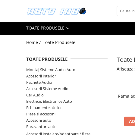
Toate Produsele
TOATE PRODUSELE
Montaj Sisteme Audio Auto
Accesorii interior
Home /
Toate Produsele
Covorase auto mocheta
Covorase cauciuc auto dedicate
Toate 
TOATE PRODUSELE
Huse scaun auto dedicate
Afiseaza:
Montaj Sisteme Audio Auto
Accesorii interior
Odorizant Auto
Pachete Audio
Plase portbagaj
Accesorii Sisteme Audio
Tavite portbagaj auto
Car Audio
Rama ad
Electrice, Electronice Auto
Pachete Audio
Echipamente atelier
Accesorii Sisteme Audio
Piese si accesorii
Conectica
Accesorii auto
AD
Paravanturi auto
Cupla carkit
Accesorii instalare/Adaptoare / filtre