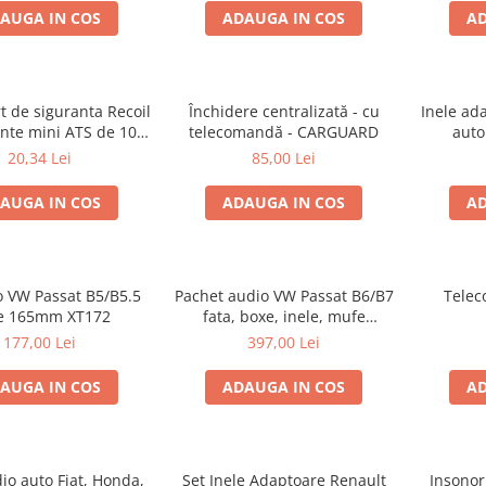
AUGA IN COS
ADAUGA IN COS
AD
t de siguranta Recoil
Închidere centralizată - cu
Inele ad
ante mini ATS de 10A
telecomandă - CARGUARD
auto
si 20A
20,34 Lei
85,00 Lei
AUGA IN COS
ADAUGA IN COS
AD
o VW Passat B5/B5.5
Pachet audio VW Passat B6/B7
Telec
e 165mm XT172
fata, boxe, inele, mufe
adaptoare JBL STAGE2 604C
177,00 Lei
397,00 Lei
AUGA IN COS
ADAUGA IN COS
AD
io auto Fiat, Honda,
Set Inele Adaptoare Renault
Insonor