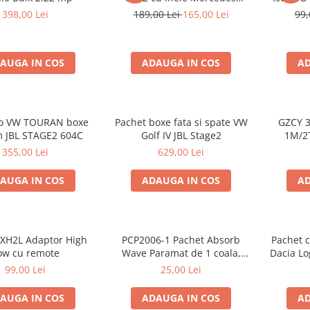
Vito/Viano W639, VW Crafter
398,00 Lei
189,00 Lei
165,00 Lei
99,
AUGA IN COS
ADAUGA IN COS
AD
io VW TOURAN boxe
Pachet boxe fata si spate VW
GZCY 3
 JBL STAGE2 604C
Golf IV JBL Stage2
1M/2
355,00 Lei
629,00 Lei
AUGA IN COS
ADAUGA IN COS
AD
XH2L Adaptor High
PCP2006-1 Pachet Absorb
Pachet c
ow cu remote
Wave Paramat de 1 coala,
Dacia Lo
spuma de 16mm grosime,
boxe G
99,00 Lei
25,00 Lei
500*150mm, 0.75mp
AUGA IN COS
ADAUGA IN COS
AD