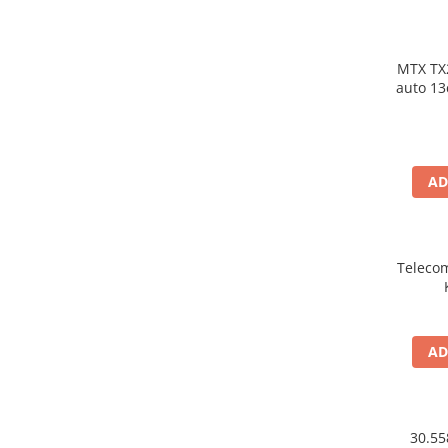
MTX TX
auto 13cm 55W rm
AD
Teleco
AD
30.55