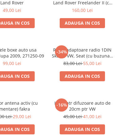
Land Rover
Land Rover Freelander II (cu
buzunar)
49,00 Lei
160,00 Lei
AUGA IN COS
ADAUGA IN COS
nele boxe auto usa
Rama adaptoare radio 1DIN
-34%
dupa 2009, 271250-09
Skoda, VW, Seat (cu buzunar)
40.145
99,00 Lei
83,00 Lei
55,00 Lei
AUGA IN COS
ADAUGA IN COS
r antena activ (cu
Inele ptr difuzoare auto de
-16%
imentare) fakra
20cm ptr VW
00 Lei
29,00 Lei
49,00 Lei
41,00 Lei
AUGA IN COS
ADAUGA IN COS