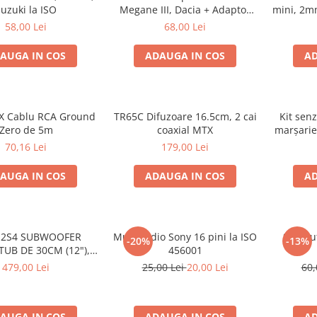
uzuki la ISO
Megane III, Dacia + Adaptor
mini, 2m
conector difuzor
58,00 Lei
68,00 Lei
AUGA IN COS
ADAUGA IN COS
AD
X Cablu RCA Ground
TR65C Difuzoare 16.5cm, 2 cai
Kit senz
Zero de 5m
coaxial MTX
marșarie
70,16 Lei
179,00 Lei
AUGA IN COS
ADAUGA IN COS
AD
12S4 SUBWOOFER
Mufa radio Sony 16 pini la ISO
Set mu
-20%
-13%
TUB DE 30CM (12"),
456001
1000W
479,00 Lei
25,00 Lei
20,00 Lei
60,
AUGA IN COS
ADAUGA IN COS
AD