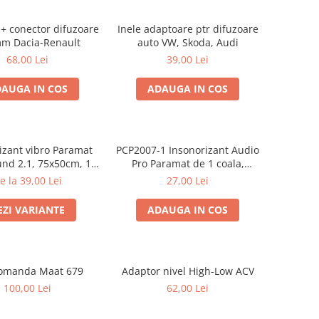
 + conector difuzoare
Inele adaptoare ptr difuzoare
m Dacia-Renault
auto VW, Skoda, Audi
68,00 Lei
39,00 Lei
AUGA IN COS
ADAUGA IN COS
izant vibro Paramat
PCP2007-1 Insonorizant Audio
1, 75x50cm, 1
Pro Paramat de 1 coala,
coala
spuma de 6mm grosime,
e la 39,00 Lei
27,00 Lei
500x500mm, 2.5mp
EZI VARIANTE
ADAUGA IN COS
omanda Maat 679
Adaptor nivel High-Low ACV
100,00 Lei
62,00 Lei