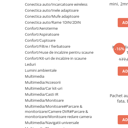
Lumini ambientale
mini, 2m
Conectica auto/Incarcatoare wireless
Conectica auto/Inele adaptoare
Conectica auto/Mufe adaptoare
Conectica auto/Rame 1DIN/2DIN
AD
Confort/Aeroterme
Confort/Aspiratoare
Confort/Cuptoare
Confort/Filtre / fierbatoare
Kit aud
-16%
Confort/Huse de incalzire pentru scaune
Confort/Kit-uri de incalzire in scaune
177,
Leduri
Lumini ambientale
AD
Multimedia
Multimedia/Accesorii
Multimedia/Car kit-uri
Multimedia/Casti IR
Pachet a
Multimedia/Monitoare
fata,
Multimedia/Monitoare#Parcare &
adaptoa
monitorizare/Camere DVR#Parcare &
monitorizare/Monitoare redare camera
AD
Multimedia/Navigatii universale