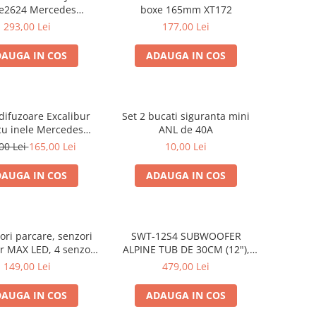
e2624 Mercedes
boxe 165mm XT172
Viano, VW Crafter
293,00 Lei
177,00 Lei
AUGA IN COS
ADAUGA IN COS
difuzoare Excalibur
Set 2 bucati siguranta mini
cu inele Mercedes
ANL de 40A
ano W639, VW Crafter
00 Lei
165,00 Lei
10,00 Lei
AUGA IN COS
ADAUGA IN COS
ori parcare, senzori
SWT-12S4 SUBWOOFER
r MAX LED, 4 senzori
ALPINE TUB DE 30CM (12"),
negri -02287
1000W
149,00 Lei
479,00 Lei
AUGA IN COS
ADAUGA IN COS