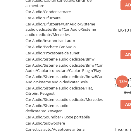
Car Audio/Cabluri conectare/Kit-uri de
AD
Electrice, Electronice Auto
alimentare
Car Audio/Condensatoare
Accesorii alarme auto
Car Audio/Difuzoare
Alarme auto Alarme masina
Car Audio/Difuzoare#Car Audio/Sisteme
audio dedicate/Bmw#Car Audio/Sisteme
LK-10 
Detectoare Radar
audio dedicate/Mercedes
Senzori parcare auto
Car Audio/Insonorizant auto
Car Audio/Pachete Car Audio
Echipamente atelier
Car Audio/Procesoare de sunet
AD
Consumabile Service
Car Audio/Sisteme audio dedicate/Bmw
Car Audio/Sisteme audio dedicate/Bmw#Car
Instrumente Atelier
Audio/Cabluri conectare/Cabluri Plug'n'Play
Set clipsuri auto de plastic
Car Audio/Sisteme audio dedicate/Bmw#Car
20.450 (
-13%
Audio/Sisteme audio dedicate/Tesla
Piese si accesorii
16.5CM 
Car Audio/Sisteme audio dedicate/Fiat,
Amortizoare hayon
30,
Citroën, Peugeot
Car Audio/Sisteme audio dedicate/Mercedes
Accesorii auto
AD
Car Audio/Sisteme audio
Incalzire scaune
dedicate/Volkswagen
Car Audio/Soundbar / Boxe portabile
Stergatoare auto
Car Audio/Subwoofere
Paravanturi auto
Conectica auto/Adaptoare antena
Insonor