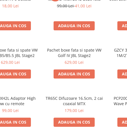
18,00 Lei
99,00 Lei
41,00 Lei
AUGA IN COS
ADAUGA IN COS
AD
oxe fata si spate VW
Pachet boxe fata si spate VW
GZCY 3
B5/B5.5 JBL Stage2
Golf IV JBL Stage2
1M/2
629,00 Lei
629,00 Lei
AUGA IN COS
ADAUGA IN COS
AD
XH2L Adaptor High
TR65C Difuzoare 16.5cm, 2 cai
PCP200
ow cu remote
coaxial MTX
Wave P
spuma 
99,00 Lei
179,00 Lei
500
AUGA IN COS
ADAUGA IN COS
AD