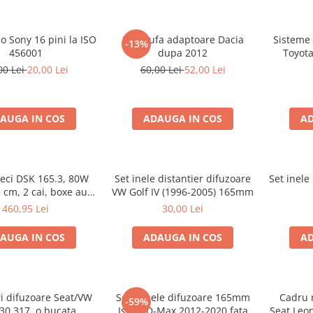
o Sony 16 pini la ISO
Set mufa adaptoare Dacia
Sisteme 
-13%
456001
dupa 2012
Toyota
00 Lei
20,00 Lei
60,00 Lei
52,00 Lei
AUGA IN COS
ADAUGA IN COS
AD
ieci DSK 165.3, 80W
Set inele distantier difuzoare
Set inele
 cm, 2 cai, boxe auto
VW Golf IV (1996-2005) 165mm
sisteme
460,95 Lei
30,00 Lei
AUGA IN COS
ADAUGA IN COS
AD
i difuzoare Seat/VW
Set 2 inele difuzoare 165mm
Cadru r
-59%
30.317, o bucata
Isuzu D-Max 2012-2020 fata
Seat Leon