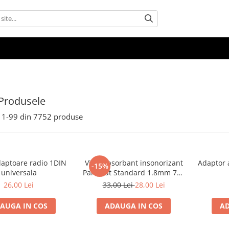
Produsele
1-
99
din
7752
produse
aptoare radio 1DIN
Vibroabsorbant insonorizant
Adaptor 
-15%
universala
Paramat Standard 1.8mm 70x
50cm, 1 coala PCP1006-1
26,00 Lei
33,00 Lei
28,00 Lei
AUGA IN COS
ADAUGA IN COS
AD