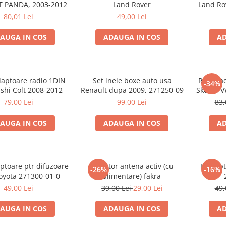
T PANDA, 2003-2012
Land Rover
Land Rov
80,01 Lei
49,00 Lei
AUGA IN COS
ADAUGA IN COS
AD
aptoare radio 1DIN
Set inele boxe auto usa
Rama ad
-34%
shi Colt 2008-2012
Renault dupa 2009, 271250-09
Skoda, V
79,00 Lei
99,00 Lei
83,
AUGA IN COS
ADAUGA IN COS
AD
ptoare ptr difuzoare
Adaptor antena activ (cu
Inele p
-26%
-16%
oyota 271300-01-0
alimentare) fakra
49,00 Lei
39,00 Lei
29,00 Lei
49,
AUGA IN COS
ADAUGA IN COS
AD