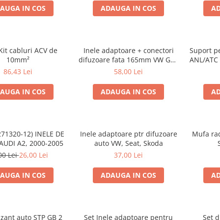
AUGA IN COS
ADAUGA IN COS
AD
Kit cabluri ACV de
Inele adaptoare + conectori
Suport p
10mm²
difuzoare fata 165mm VW Golf
ANL/ATC 
V, VI
86,43 Lei
58,00 Lei
AUGA IN COS
ADAUGA IN COS
AD
271320-12) INELE DE
Inele adaptoare ptr difuzoare
Mufa rad
AUDI A2, 2000-2005
auto VW, Seat, Skoda
00 Lei
26,00 Lei
37,00 Lei
AUGA IN COS
ADAUGA IN COS
AD
izant auto STP GB 2
Set Inele adaptoare pentru
Set d