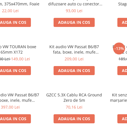
m, 375x470mm, Foaie
difuzoare auto cu conectori
Stag
VW Passat B6 fata
Vito/
22,00 Lei
93,00 Lei
AUGA IN COS
ADAUGA IN COS
AD
io VW TOURAN boxe
Kit audio VW Passat B6/B7
Pachet 
-13%
165mm X172
fata, boxe, inele, mufe
X172 
adaptoare Excalibur X172
Vito/Vi
00 Lei
149,00 Lei
209,00 Lei
189,
AUGA IN COS
ADAUGA IN COS
AD
udio VW Passat B6/B7
GZCC 5.3X Cablu RCA Ground
Kit senz
 boxe, inele, mufe
Zero de 5m
marșarie
re JBL STAGE2 604C
397,00 Lei
70,16 Lei
AUGA IN COS
ADAUGA IN COS
AD