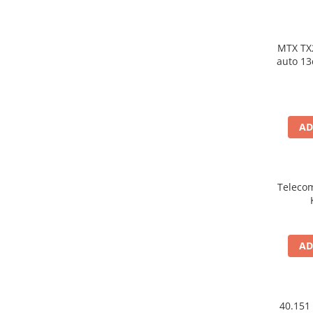
MTX TX
auto 13cm 55W rm
AD
Teleco
AD
40.151