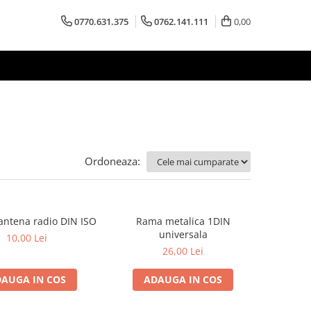
0770.631.375
0762.141.111
0,00
Ordoneaza:
antena radio DIN ISO
Rama metalica 1DIN
universala
10,00 Lei
26,00 Lei
AUGA IN COS
ADAUGA IN COS