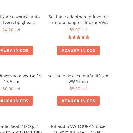
fixare covorase auto
Set inele adaptoare difuzoare
, Lexus tip gheara
+ mufa adaptor difuzor VW
Golf IV
24,20 Lei
59,00 Lei
AUGA IN COS
ADAUGA IN COS
 boxe spate VW Golf V
Set inele boxe cu mufa difuzor
16.5 cm
VW Skoda
30,00 Lei
58,00 Lei
AUGA IN COS
ADAUGA IN COS
adio Seat 2 ISO gri
Kit audio VW TOURAN boxe
 2005 - 2009 (40.188)
165mm JBL STAGE2 604C