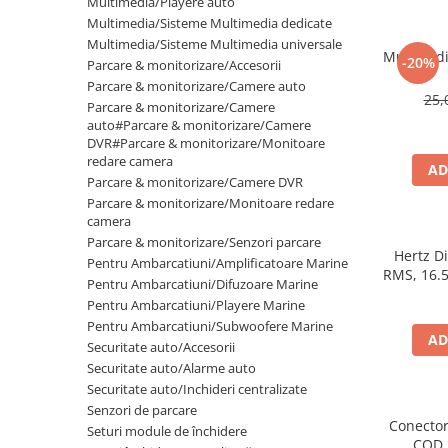
Multimedia/Playere auto
Multimedia/Sisteme Multimedia dedicate
Multimedia/Sisteme Multimedia universale
Mufa radi
-20%
Parcare & monitorizare/Accesorii
Parcare & monitorizare/Camere auto
25,
Parcare & monitorizare/Camere
auto#Parcare & monitorizare/Camere
DVR#Parcare & monitorizare/Monitoare
redare camera
AD
Parcare & monitorizare/Camere DVR
Parcare & monitorizare/Monitoare redare
camera
Parcare & monitorizare/Senzori parcare
Hertz D
Pentru Ambarcatiuni/Amplificatoare Marine
RMS, 16.5
Pentru Ambarcatiuni/Difuzoare Marine
Pentru Ambarcatiuni/Playere Marine
Pentru Ambarcatiuni/Subwoofere Marine
AD
Securitate auto/Accesorii
Securitate auto/Alarme auto
Securitate auto/Inchideri centralizate
Senzori de parcare
Conector
Seturi module de închidere
COD 