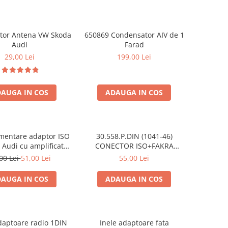
ator Antena VW Skoda
650869 Condensator AIV de 1
Audi
Farad
29,00 Lei
199,00 Lei
AUGA IN COS
ADAUGA IN COS
mentare adaptor ISO
30.558.P.DIN (1041-46)
 Audi cu amplificator
CONECTOR ISO+FAKRA
antena
CITROEN, 2003>
00 Lei
51,00 Lei
55,00 Lei
AUGA IN COS
ADAUGA IN COS
aptoare radio 1DIN
Inele adaptoare fata