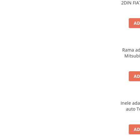
2DIN FIA
AD
Rama ad
Mitsubi
AD
Inele ada
auto T
AD