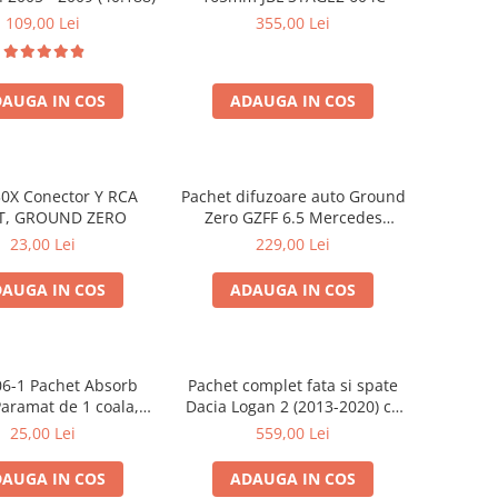
109,00 Lei
355,00 Lei
AUGA IN COS
ADAUGA IN COS
0X Conector Y RCA
Pachet difuzoare auto Ground
T, GROUND ZERO
Zero GZFF 6.5 Mercedes
Vito/Viano/Sprinter
23,00 Lei
229,00 Lei
AUGA IN COS
ADAUGA IN COS
6-1 Pachet Absorb
Pachet complet fata si spate
aramat de 1 coala,
Dacia Logan 2 (2013-2020) cu
de 16mm grosime,
boxe Ground Zero Ferrum
25,00 Lei
559,00 Lei
*150mm, 0.75mp
GZFC
AUGA IN COS
ADAUGA IN COS