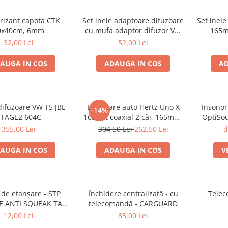
rizant capota CTK
Set inele adaptoare difuzoare
Set inele
0x40cm, 6mm
cu mufa adaptor difuzor VW
165m
Passat B5/B5.5
32,00 Lei
52,00 Lei
AUGA IN COS
ADAUGA IN COS
AD
difuzoare VW T5 JBL
Difuzoare auto Hertz Uno X
Insonor
-14%
STAGE2 604C
165 set coaxial 2 căi, 165mm,
OptiSound 2.
55W RMS, 4Ω, set 2 difuzoare
355,00 Lei
304,50 Lei
262,50 Lei
d
AUGA IN COS
ADAUGA IN COS
V
de etanșare - STP
Închidere centralizată - cu
Telec
E ANTI SQUEAK TAPE
telecomandă - CARGUARD
 15 x 2000mm
12,00 Lei
85,00 Lei