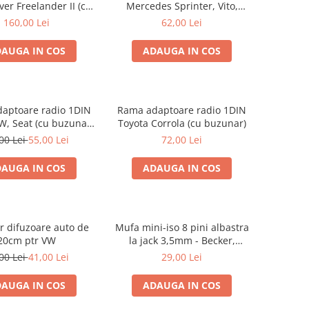
er Freelander II (cu
Mercedes Sprinter, Vito,
buzunar)
Viano, 271190-18
160,00 Lei
62,00 Lei
AUGA IN COS
ADAUGA IN COS
aptoare radio 1DIN
Rama adaptoare radio 1DIN
W, Seat (cu buzunar)
Toyota Corrola (cu buzunar)
40.145
00 Lei
55,00 Lei
72,00 Lei
AUGA IN COS
ADAUGA IN COS
tr difuzoare auto de
Mufa mini-iso 8 pini albastra
20cm ptr VW
la jack 3,5mm - Becker,
Blaupunkt, VDO
00 Lei
41,00 Lei
29,00 Lei
AUGA IN COS
ADAUGA IN COS