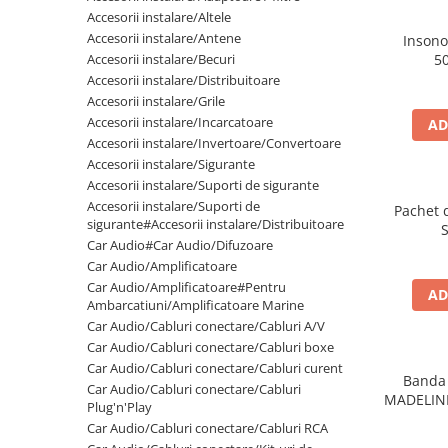
Cupla radio aftermarket
Accesorii instalare/Altele
Accesorii instalare/Antene
Insono
Cupla radio OEM
Accesorii instalare/Becuri
5
Inele boxe auto
Accesorii instalare/Distribuitoare
Accesorii instalare/Grile
Rame radio 1DIN
Accesorii instalare/Incarcatoare
AD
Rame radio 2DIN
Accesorii instalare/Invertoare/Convertoare
Accesorii instalare/Sigurante
Car Audio
Accesorii instalare/Suporti de sigurante
Amplificatoare
Accesorii instalare/Suporti de
Pachet 
CD Playere Auto
sigurante#Accesorii instalare/Distribuitoare
Car Audio#Car Audio/Difuzoare
Conectori Difuzoare
Car Audio/Amplificatoare
Difuzoare, boxe auto coaxiale
Car Audio/Amplificatoare#Pentru
AD
Ambarcatiuni/Amplificatoare Marine
Difuzoare-Sisteme / Componente
Car Audio/Cabluri conectare/Cabluri A/V
Car Audio/Cabluri conectare/Cabluri boxe
Insonorizant Auto
Car Audio/Cabluri conectare/Cabluri curent
Vibro absorbant
Banda 
Car Audio/Cabluri conectare/Cabluri
MADELIN
Sigurante
Plug'n'Play
-
Car Audio/Cabluri conectare/Cabluri RCA
Subwoofer