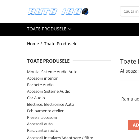
Toate Produsele
TOATE PRODUSELE
Montaj Sisteme Audio Auto
Accesorii interior
Home /
Toate Produsele
Covorase auto mocheta
Covorase cauciuc auto dedicate
Toate 
TOATE PRODUSELE
Huse scaun auto dedicate
Afiseaza:
Montaj Sisteme Audio Auto
Accesorii interior
Odorizant Auto
Pachete Audio
Plase portbagaj
Accesorii Sisteme Audio
Tavite portbagaj auto
Car Audio
Rama ad
Electrice, Electronice Auto
Pachete Audio
Echipamente atelier
Accesorii Sisteme Audio
Piese si accesorii
Conectica
Accesorii auto
AD
Paravanturi auto
Cupla carkit
Accesorii instalare/Adaptoare / filtre