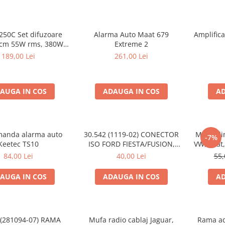
250C Set difuzoare
Alarma Auto Maat 679
Amplific
s, 380W
Extreme 2
peak
189,00 Lei
261,00 Lei
AUGA IN COS
ADAUGA IN COS
AD
manda alarma auto
30.542 (1119-02) CONECTOR
Mufa ali
-7%
Keetec TS10
ISO FORD FIESTA/FUSION,
VW, Seat,
2002-2005
84,00 Lei
40,00 Lei
55,
AUGA IN COS
ADAUGA IN COS
AD
 (281094-07) RAMA
Mufa radio cablaj Jaguar,
Rama ad