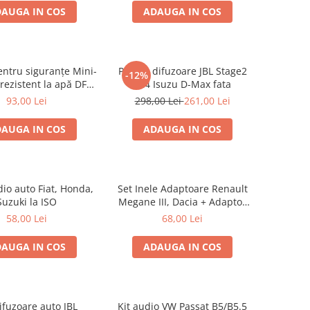
AUGA IN COS
ADAUGA IN COS
entru siguranțe Mini-
Pachet difuzoare JBL Stage2
-12%
rezistent la apă DFH-
624 Isuzu D-Max fata
WP-ANL
93,00 Lei
298,00 Lei
261,00 Lei
AUGA IN COS
ADAUGA IN COS
io auto Fiat, Honda,
Set Inele Adaptoare Renault
Suzuki la ISO
Megane III, Dacia + Adaptor
conector difuzor
58,00 Lei
68,00 Lei
AUGA IN COS
ADAUGA IN COS
ifuzoare auto JBL
Kit audio VW Passat B5/B5.5