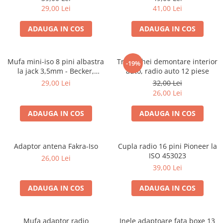
29,00 Lei
41,00 Lei
ADAUGA IN COS
ADAUGA IN COS
Mufa mini-iso 8 pini albastra
Trusa chei demontare interior
-19%
la jack 3,5mm - Becker,
auto, radio auto 12 piese
Blaupunkt, VDO
29,00 Lei
32,00 Lei
26,00 Lei
ADAUGA IN COS
ADAUGA IN COS
Adaptor antena Fakra-Iso
Cupla radio 16 pini Pioneer la
ISO 453023
26,00 Lei
39,00 Lei
ADAUGA IN COS
ADAUGA IN COS
Mufa adaptor radio
Inele adaptoare fata boxe 13