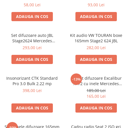
VW Passat B6 fata
58,00 Lei
93,00 Lei
ADAUGA IN COS
ADAUGA IN COS
Set difuzoare auto JBL
Kit audio VW TOURAN boxe
Stage2624 Mercedes
165mm Stage2 624 JBL
Vito/Viano, VW Crafter
293,00 Lei
282,00 Lei
ADAUGA IN COS
ADAUGA IN COS
Insonorizant CTK Standard
Pachet difuzoare Excalibur
-13%
Pro 3.0 Bulk 2.22 mp
X172 cu inele Mercedes
Vito/Viano W639, VW Crafter
398,00 Lei
189,00 Lei
165,00 Lei
ADAUGA IN COS
ADAUGA IN COS
Set 2 inele difuzoare 165mm
Cadru radio Seat 2 ISO gri
-59%