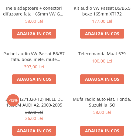
Inele adaptoare + conectori
Kit audio VW Passat B5/B5.5
difuzoare fata 165mm VW Golf
boxe 165mm XT172
V, VI
58,00 Lei
177,00 Lei
ADAUGA IN COS
ADAUGA IN COS
Pachet audio VW Passat B6/B7
Telecomanda Maat 679
fata, boxe, inele, mufe
100,00 Lei
adaptoare JBL STAGE2 604C
397,00 Lei
ADAUGA IN COS
ADAUGA IN COS
20.450 (271320-12) INELE DE
Mufa radio auto Fiat, Honda,
-13%
16.5CM AUDI A2, 2000-2005
Suzuki la ISO
30,00 Lei
58,00 Lei
26,00 Lei
ADAUGA IN COS
ADAUGA IN COS