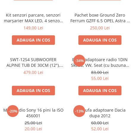
Kit senzori parcare, senzori
Pachet boxe Ground Zero
marșarier MAX LED, 4 senzori
Ferrum GZFF 6.5 OPEL Astra J,
negri -02287
Astra K
149,00 Lei
250,00 Lei
ADAUGA IN COS
ADAUGA IN COS
SWT-12S4 SUBWOOFER
Rama adaptoare radio 1DIN
-34%
ALPINE TUB DE 30CM (12"),
Skoda, VW, Seat (cu buzunar)
1000W
40.145
479,00 Lei
83,00 Lei
55,00 Lei
ADAUGA IN COS
ADAUGA IN COS
Mufa radio Sony 16 pini la ISO
Set mufa adaptoare Dacia
-20%
-13%
456001
dupa 2012
25,00 Lei
60,00 Lei
20,00 Lei
52,00 Lei