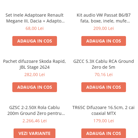
Set Inele Adaptoare Renault
Kit audio VW Passat B6/B7
Megane III, Dacia + Adaptor
fata, boxe, inele, mufe
conector difuzor
adaptoare Excalibur X172
68,00 Lei
209,00 Lei
ADAUGA IN COS
ADAUGA IN COS
Pachet difuzoare Skoda Rapid,
GZCC 5.3X Cablu RCA Ground
JBL Stage 2624
Zero de 5m
282,00 Lei
70,16 Lei
ADAUGA IN COS
ADAUGA IN COS
GZSC 2-2.50X Rola Cablu
TR65C Difuzoare 16.5cm, 2 cai
200m Ground Zero pentru
coaxial MTX
difuzoare, 2x2,5 mm²
2.266,46 Lei
179,00 Lei
VEZI VARIANTE
ADAUGA IN COS