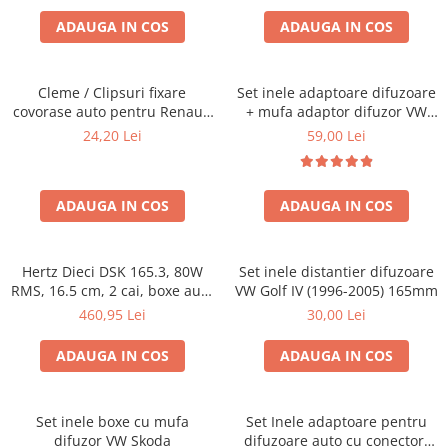
ADAUGA IN COS
ADAUGA IN COS
Cleme / Clipsuri fixare
Set inele adaptoare difuzoare
covorase auto pentru Renault
+ mufa adaptor difuzor VW
/ Nissan
Golf IV
24,20 Lei
59,00 Lei
ADAUGA IN COS
ADAUGA IN COS
Hertz Dieci DSK 165.3, 80W
Set inele distantier difuzoare
RMS, 16.5 cm, 2 cai, boxe auto
VW Golf IV (1996-2005) 165mm
sisteme
460,95 Lei
30,00 Lei
ADAUGA IN COS
ADAUGA IN COS
Set inele boxe cu mufa
Set Inele adaptoare pentru
difuzor VW Skoda
difuzoare auto cu conectori