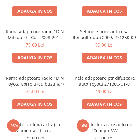
ADAUGA IN COS
ADAUGA IN COS
Rama adaptoare radio 1DIN
Set inele boxe auto usa
Mitsubishi Colt 2008-2012
Renault dupa 2009, 271250-09
79,00 Lei
99,00 Lei
ADAUGA IN COS
ADAUGA IN COS
Rama adaptoare radio 1DIN
Inele adaptoare ptr difuzoare
Toyota Corrola (cu buzunar)
auto Toyota 271300-01-0
72,00 Lei
49,00 Lei
ADAUGA IN COS
ADAUGA IN COS
Adaptor antena activ (cu
Inele ptr difuzoare auto de
-26%
-16%
alimentare) fakra
20cm ptr VW
39,00 Lei
49,00 Lei