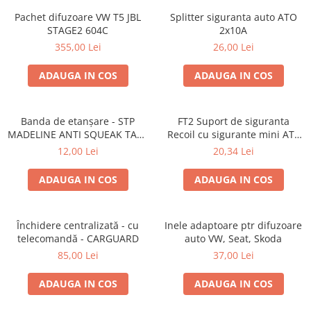
Pachet difuzoare VW T5 JBL
Splitter siguranta auto ATO
STAGE2 604C
2x10A
355,00 Lei
26,00 Lei
ADAUGA IN COS
ADAUGA IN COS
Banda de etanșare - STP
FT2 Suport de siguranta
MADELINE ANTI SQUEAK TAPE
Recoil cu sigurante mini ATS
- 15 x 2000mm
de 10A si 20A
12,00 Lei
20,34 Lei
ADAUGA IN COS
ADAUGA IN COS
Închidere centralizată - cu
Inele adaptoare ptr difuzoare
telecomandă - CARGUARD
auto VW, Seat, Skoda
85,00 Lei
37,00 Lei
ADAUGA IN COS
ADAUGA IN COS