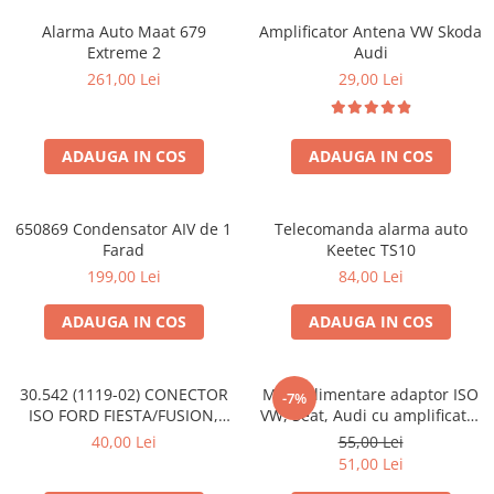
Alarma Auto Maat 679
Amplificator Antena VW Skoda
Extreme 2
Audi
261,00 Lei
29,00 Lei
ADAUGA IN COS
ADAUGA IN COS
650869 Condensator AIV de 1
Telecomanda alarma auto
Farad
Keetec TS10
199,00 Lei
84,00 Lei
ADAUGA IN COS
ADAUGA IN COS
30.542 (1119-02) CONECTOR
Mufa alimentare adaptor ISO
-7%
ISO FORD FIESTA/FUSION,
VW, Seat, Audi cu amplificator
2002-2005
antena
40,00 Lei
55,00 Lei
51,00 Lei