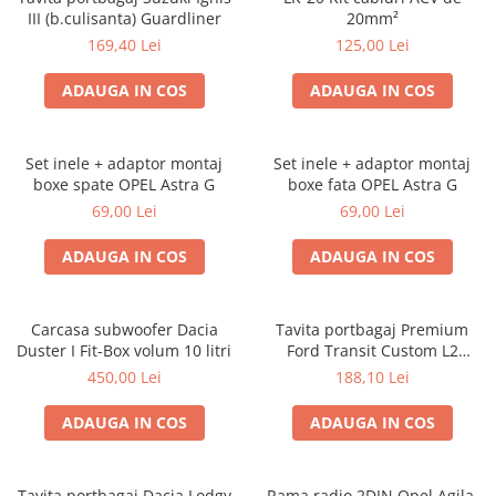
III (b.culisanta) Guardliner
20mm²
169,40 Lei
125,00 Lei
ADAUGA IN COS
ADAUGA IN COS
Set inele + adaptor montaj
Set inele + adaptor montaj
boxe spate OPEL Astra G
boxe fata OPEL Astra G
69,00 Lei
69,00 Lei
ADAUGA IN COS
ADAUGA IN COS
Carcasa subwoofer Dacia
Tavita portbagaj Premium
Duster I Fit-Box volum 10 litri
Ford Transit Custom L2
fabricatie 01.2013 - prezent
450,00 Lei
188,10 Lei
(ampatament lung)
ADAUGA IN COS
ADAUGA IN COS
Tavita portbagaj Dacia Lodgy
Rama radio 2DIN Opel Agila,