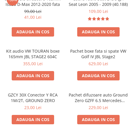
Isuzu D-Max 2012-2020 fata
Seat Leon 2005 - 2009 (40.188)
99,00 Lei
109,00 Lei
41,00 Lei
ADAUGA IN COS
ADAUGA IN COS
Kit audio VW TOURAN boxe
Pachet boxe fata si spate VW
165mm JBL STAGE2 604C
Golf IV JBL Stage2
355,00 Lei
629,00 Lei
ADAUGA IN COS
ADAUGA IN COS
GZCY 30X Conector Y RCA
Pachet difuzoare auto Ground
1M/2T, GROUND ZERO
Zero GZFF 6.5 Mercedes
Vito/Viano/Sprinter
23,00 Lei
229,00 Lei
ADAUGA IN COS
ADAUGA IN COS