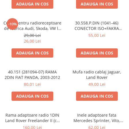
ADAUGA IN COS
ADAUGA IN COS
Cupla pentru radioreceptoare
30.558.P.DIN (1041-46)
-10%
de fabrica Audi, Skoda, VW la
CONECTOR ISO+FAKRA
conector ISO
CITROEN, 2003>
29,00 Lei
55,00 Lei
26,00 Lei
ADAUGA IN COS
ADAUGA IN COS
40.151 (281094-07) RAMA
Mufa radio cablaj Jaguar,
2DIN FIAT PANDA, 2003-2012
Land Rover
80,01 Lei
49,00 Lei
ADAUGA IN COS
ADAUGA IN COS
Rama adaptoare radio 1DIN
Inele adaptoare fata
Land Rover Freelander II (cu
Mercedes Sprinter, Vito,
buzunar)
Viano, 271190-18
160,00 Lei
62,00 Lei