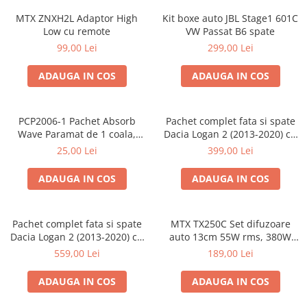
MTX ZNXH2L Adaptor High
Kit boxe auto JBL Stage1 601C
Low cu remote
VW Passat B6 spate
99,00 Lei
299,00 Lei
ADAUGA IN COS
ADAUGA IN COS
PCP2006-1 Pachet Absorb
Pachet complet fata si spate
Wave Paramat de 1 coala,
Dacia Logan 2 (2013-2020) cu
spuma de 16mm grosime,
boxe Ground Zero Ferrum
25,00 Lei
399,00 Lei
500*150mm, 0.75mp
GZFF
ADAUGA IN COS
ADAUGA IN COS
Pachet complet fata si spate
MTX TX250C Set difuzoare
Dacia Logan 2 (2013-2020) cu
auto 13cm 55W rms, 380W
boxe Ground Zero Ferrum
peak
559,00 Lei
189,00 Lei
GZFC
ADAUGA IN COS
ADAUGA IN COS