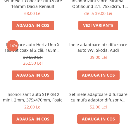
Set inele + conector difuzoare
Insonorizant vibro Paramat
165mm Dacia-Renault
OptiSound 2.1, 75x50cm, 1
coala
68,00 Lei
de la 39,00 Lei
ADAUGA IN COS
VEZI VARIANTE
Difuzoare auto Hertz Uno X
Inele adaptoare ptr difuzoare
-14%
165 set coaxial 2 căi, 165mm,
auto VW, Skoda, Audi
55W RMS, 4Ω, set 2 difuzoare
304,50 Lei
39,00 Lei
262,50 Lei
ADAUGA IN COS
ADAUGA IN COS
Insonorizant auto STP GB 2
Set inele adaptoare difuzoare
mini, 2mm, 375x470mm, Foaie
cu mufa adaptor difuzor VW
Passat B5/B5.5
22,00 Lei
52,00 Lei
ADAUGA IN COS
ADAUGA IN COS