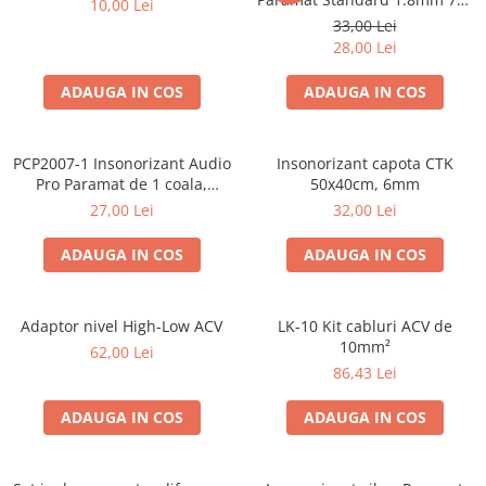
10,00 Lei
50cm, 1 coala PCP1006-1
33,00 Lei
28,00 Lei
ADAUGA IN COS
ADAUGA IN COS
PCP2007-1 Insonorizant Audio
Insonorizant capota CTK
Pro Paramat de 1 coala,
50x40cm, 6mm
spuma de 6mm grosime,
27,00 Lei
32,00 Lei
500x500mm, 2.5mp
ADAUGA IN COS
ADAUGA IN COS
Adaptor nivel High-Low ACV
LK-10 Kit cabluri ACV de
10mm²
62,00 Lei
86,43 Lei
ADAUGA IN COS
ADAUGA IN COS