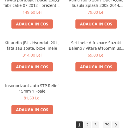
fabricatie 07.2012 - prezent (7
Suzuki Splash 2008-2014,
locuri)
381294-04
149,60 Lei
79,00 Lei
ADAUGA IN COS
ADAUGA IN COS
Kit audio JBL - Hyundai i20 II,
Set Inele difuzoare Suzuki
fata sau spate, boxe, inele
Baleno / Vitara Ø165mm usa
fata, 271294-01
314,00 Lei
69,00 Lei
ADAUGA IN COS
ADAUGA IN COS
Insonorizant auto STP Relief
15mm 1 Foaie
81,60 Lei
ADAUGA IN COS
1
2
3
79
...