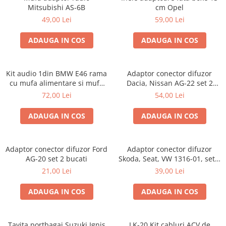
Mitsubishi AS-6B
cm Opel
49,00 Lei
59,00 Lei
ADAUGA IN COS
ADAUGA IN COS
Kit audio 1din BMW E46 rama
Adaptor conector difuzor
cu mufa alimentare si mufa
Dacia, Nissan AG-22 set 2
antena
bucati
72,00 Lei
54,00 Lei
ADAUGA IN COS
ADAUGA IN COS
Adaptor conector difuzor Ford
Adaptor conector difuzor
AG-20 set 2 bucati
Skoda, Seat, VW 1316-01, set 2
bucati
21,00 Lei
39,00 Lei
ADAUGA IN COS
ADAUGA IN COS
Tavita portbagaj Suzuki Ignis
LK-20 Kit cabluri ACV de