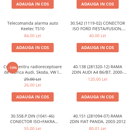
ADAUGA IN COS
ADAUGA IN COS
Telecomanda alarma auto
30.542 (1119-02) CONECTOR
Keetec TS10
ISO FORD FIESTA/FUSION,
2002-2005
84,00 Lei
40,00 Lei
ADAUGA IN COS
ADAUGA IN COS
Cupla pentru radioreceptoare
40.138 (281320-12) RAMA
-10%
de fabrica Audi, Skoda, VW la
2DIN AUDI A4 B6/B7, 2000-
conector ISO
2009
29,00 Lei
120,00 Lei
26,00 Lei
ADAUGA IN COS
ADAUGA IN COS
30.558.P.DIN (1041-46)
40.151 (281094-07) RAMA
CONECTOR ISO+FAKRA
2DIN FIAT PANDA, 2003-2012
CITROEN, 2003>
55,00 Lei
80,01 Lei