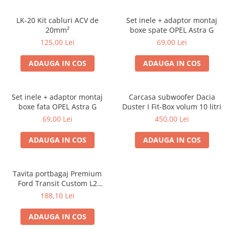
LK-20 Kit cabluri ACV de
Set inele + adaptor montaj
20mm²
boxe spate OPEL Astra G
125,00 Lei
69,00 Lei
ADAUGA IN COS
ADAUGA IN COS
Set inele + adaptor montaj
Carcasa subwoofer Dacia
boxe fata OPEL Astra G
Duster I Fit-Box volum 10 litri
69,00 Lei
450,00 Lei
ADAUGA IN COS
ADAUGA IN COS
Tavita portbagaj Premium
Ford Transit Custom L2
fabricatie 01.2013 - prezent
188,10 Lei
(ampatament lung)
ADAUGA IN COS