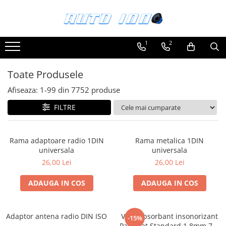
Toate Produsele
1
2
Montaj Sisteme Audio Auto
Accesorii interior
Toate Produsele
Covorase auto mocheta
Afiseaza:
1-
99
din
7752
produse
Covorase cauciuc auto dedicate
FILTRE
Huse scaun auto dedicate
Odorizant Auto
Rama adaptoare radio 1DIN
Rama metalica 1DIN
Plase portbagaj
universala
universala
Tavite portbagaj auto
26,00 Lei
26,00 Lei
Pachete Audio
ADAUGA IN COS
ADAUGA IN COS
Accesorii Sisteme Audio
Conectica
Adaptor antena radio DIN ISO
Vibroabsorbant insonorizant
Cupla carkit
-15%
Paramat Standard 1.8mm 70x