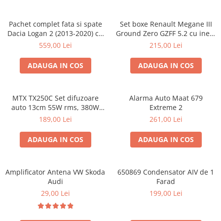
Pachet complet fata si spate
Set boxe Renault Megane III
Dacia Logan 2 (2013-2020) cu
Ground Zero GZFF 5.2 cu inele
boxe Ground Zero Ferrum
si conectori
559,00 Lei
215,00 Lei
GZFC
ADAUGA IN COS
ADAUGA IN COS
MTX TX250C Set difuzoare
Alarma Auto Maat 679
auto 13cm 55W rms, 380W
Extreme 2
peak
189,00 Lei
261,00 Lei
ADAUGA IN COS
ADAUGA IN COS
Amplificator Antena VW Skoda
650869 Condensator AIV de 1
Audi
Farad
29,00 Lei
199,00 Lei