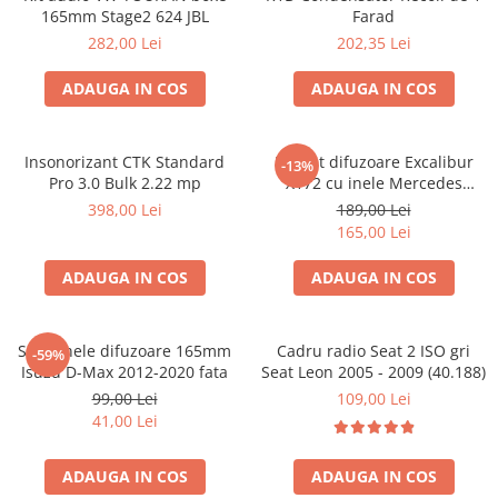
165mm Stage2 624 JBL
Farad
282,00 Lei
202,35 Lei
ADAUGA IN COS
ADAUGA IN COS
Insonorizant CTK Standard
Pachet difuzoare Excalibur
-13%
Pro 3.0 Bulk 2.22 mp
X172 cu inele Mercedes
Vito/Viano W639, VW Crafter
398,00 Lei
189,00 Lei
165,00 Lei
ADAUGA IN COS
ADAUGA IN COS
Set 2 inele difuzoare 165mm
Cadru radio Seat 2 ISO gri
-59%
Isuzu D-Max 2012-2020 fata
Seat Leon 2005 - 2009 (40.188)
99,00 Lei
109,00 Lei
41,00 Lei
ADAUGA IN COS
ADAUGA IN COS