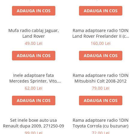
ADAUGA IN COS
ADAUGA IN COS
Mufa radio cablaj Jaguar,
Rama adaptoare radio 1DIN
Land Rover
Land Rover Freelander II (cu
buzunar)
49,00 Lei
160,00 Lei
ADAUGA IN COS
ADAUGA IN COS
Inele adaptoare fata
Rama adaptoare radio 1DIN
Mercedes Sprinter, Vito,
Mitsubishi Colt 2008-2012
Viano, 271190-18
62,00 Lei
79,00 Lei
ADAUGA IN COS
ADAUGA IN COS
Set inele boxe auto usa
Rama adaptoare radio 1DIN
Renault dupa 2009, 271250-09
Toyota Corrola (cu buzunar)
99,00 Lei
72,00 Lei