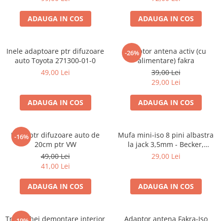
ADAUGA IN COS
ADAUGA IN COS
Inele adaptoare ptr difuzoare
Adaptor antena activ (cu
-26%
auto Toyota 271300-01-0
alimentare) fakra
49,00 Lei
39,00 Lei
29,00 Lei
ADAUGA IN COS
ADAUGA IN COS
Inele ptr difuzoare auto de
Mufa mini-iso 8 pini albastra
-16%
20cm ptr VW
la jack 3,5mm - Becker,
Blaupunkt, VDO
49,00 Lei
29,00 Lei
41,00 Lei
ADAUGA IN COS
ADAUGA IN COS
Trusa chei demontare interior
Adaptor antena Fakra-Iso
-19%