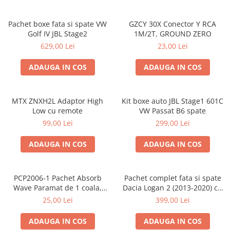
Pachet boxe fata si spate VW
GZCY 30X Conector Y RCA
Golf IV JBL Stage2
1M/2T, GROUND ZERO
629,00 Lei
23,00 Lei
ADAUGA IN COS
ADAUGA IN COS
MTX ZNXH2L Adaptor High
Kit boxe auto JBL Stage1 601C
Low cu remote
VW Passat B6 spate
99,00 Lei
299,00 Lei
ADAUGA IN COS
ADAUGA IN COS
PCP2006-1 Pachet Absorb
Pachet complet fata si spate
Wave Paramat de 1 coala,
Dacia Logan 2 (2013-2020) cu
spuma de 16mm grosime,
boxe Ground Zero Ferrum
25,00 Lei
399,00 Lei
500*150mm, 0.75mp
GZFF
ADAUGA IN COS
ADAUGA IN COS