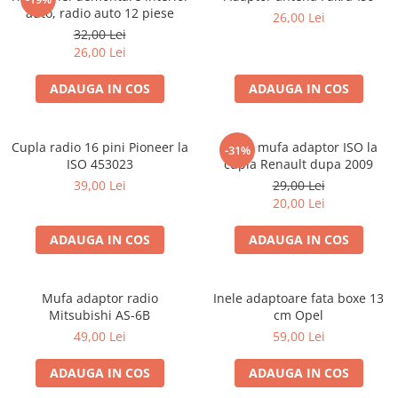
auto, radio auto 12 piese
26,00 Lei
32,00 Lei
26,00 Lei
ADAUGA IN COS
ADAUGA IN COS
Cupla radio 16 pini Pioneer la
Cupla mufa adaptor ISO la
-31%
ISO 453023
cupla Renault dupa 2009
39,00 Lei
29,00 Lei
20,00 Lei
ADAUGA IN COS
ADAUGA IN COS
Mufa adaptor radio
Inele adaptoare fata boxe 13
Mitsubishi AS-6B
cm Opel
49,00 Lei
59,00 Lei
ADAUGA IN COS
ADAUGA IN COS