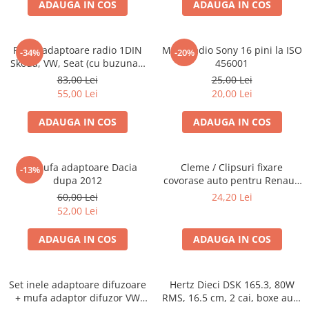
ADAUGA IN COS
ADAUGA IN COS
Rama adaptoare radio 1DIN
Mufa radio Sony 16 pini la ISO
-34%
-20%
Skoda, VW, Seat (cu buzunar)
456001
40.145
83,00 Lei
25,00 Lei
55,00 Lei
20,00 Lei
ADAUGA IN COS
ADAUGA IN COS
Set mufa adaptoare Dacia
Cleme / Clipsuri fixare
-13%
dupa 2012
covorase auto pentru Renault
/ Nissan
60,00 Lei
24,20 Lei
52,00 Lei
ADAUGA IN COS
ADAUGA IN COS
Set inele adaptoare difuzoare
Hertz Dieci DSK 165.3, 80W
+ mufa adaptor difuzor VW
RMS, 16.5 cm, 2 cai, boxe auto