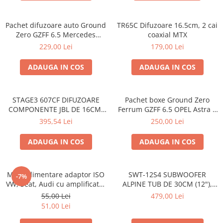
Pachet difuzoare auto Ground
TR65C Difuzoare 16.5cm, 2 cai
Zero GZFF 6.5 Mercedes
coaxial MTX
Vito/Viano/Sprinter
229,00 Lei
179,00 Lei
ADAUGA IN COS
ADAUGA IN COS
STAGE3 607CF DIFUZOARE
Pachet boxe Ground Zero
COMPONENTE JBL DE 16CM,
Ferrum GZFF 6.5 OPEL Astra J,
50W RMS
Astra K
395,54 Lei
250,00 Lei
ADAUGA IN COS
ADAUGA IN COS
Mufa alimentare adaptor ISO
SWT-12S4 SUBWOOFER
-7%
VW, Seat, Audi cu amplificator
ALPINE TUB DE 30CM (12"),
antena
1000W
55,00 Lei
479,00 Lei
51,00 Lei