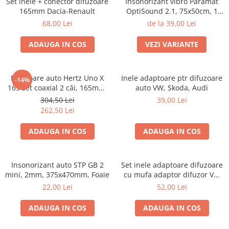
Set inele + conector difuzoare
Insonorizant vibro Paramat
Electrice, Electronice Auto
165mm Dacia-Renault
OptiSound 2.1, 75x50cm, 1
coala
Accesorii alarme auto
68,00 Lei
de la 39,00 Lei
Alarme auto Alarme masina
ADAUGA IN COS
VEZI VARIANTE
Detectoare Radar
Senzori parcare auto
Difuzoare auto Hertz Uno X
Inele adaptoare ptr difuzoare
-14%
Echipamente atelier
165 set coaxial 2 căi, 165mm,
auto VW, Skoda, Audi
55W RMS, 4Ω, set 2 difuzoare
Consumabile Service
304,50 Lei
39,00 Lei
262,50 Lei
Instrumente Atelier
ADAUGA IN COS
ADAUGA IN COS
Set clipsuri auto de plastic
Piese si accesorii
Amortizoare hayon
Insonorizant auto STP GB 2
Set inele adaptoare difuzoare
mini, 2mm, 375x470mm, Foaie
cu mufa adaptor difuzor VW
Accesorii auto
Passat B5/B5.5
22,00 Lei
52,00 Lei
Incalzire scaune
Stergatoare auto
ADAUGA IN COS
ADAUGA IN COS
Paravanturi auto