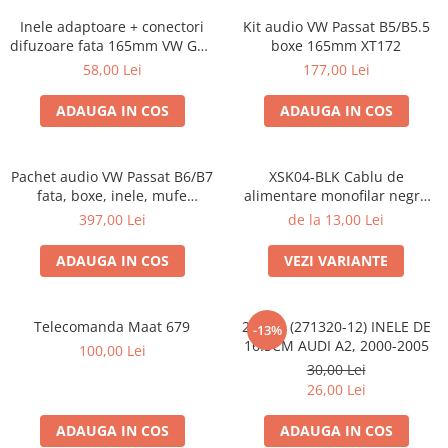
Inele adaptoare + conectori
Kit audio VW Passat B5/B5.5
difuzoare fata 165mm VW Golf
boxe 165mm XT172
V, VI
58,00 Lei
177,00 Lei
ADAUGA IN COS
ADAUGA IN COS
Pachet audio VW Passat B6/B7
XSK04-BLK Cablu de
fata, boxe, inele, mufe
alimentare monofilar negru
adaptoare JBL STAGE2 604C
Ampire de 4mm2 (11AWG),
397,00 Lei
de la 13,00 Lei
cupru, rola 50m
ADAUGA IN COS
VEZI VARIANTE
Telecomanda Maat 679
20.450 (271320-12) INELE DE
-13%
16.5CM AUDI A2, 2000-2005
100,00 Lei
30,00 Lei
26,00 Lei
ADAUGA IN COS
ADAUGA IN COS