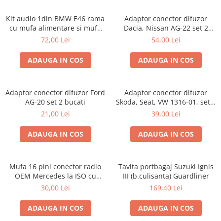
Kit audio 1din BMW E46 rama
Adaptor conector difuzor
cu mufa alimentare si mufa
Dacia, Nissan AG-22 set 2
antena
bucati
72,00 Lei
54,00 Lei
ADAUGA IN COS
ADAUGA IN COS
Adaptor conector difuzor Ford
Adaptor conector difuzor
AG-20 set 2 bucati
Skoda, Seat, VW 1316-01, set 2
bucati
21,00 Lei
39,00 Lei
ADAUGA IN COS
ADAUGA IN COS
Mufa 16 pini conector radio
Tavita portbagaj Suzuki Ignis
OEM Mercedes la ISO cu
III (b.culisanta) Guardliner
sistem Audio 10
30,00 Lei
169,40 Lei
ADAUGA IN COS
ADAUGA IN COS