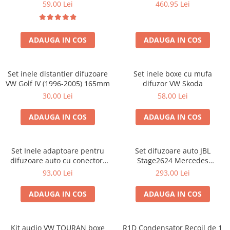
Golf IV
sisteme
59,00 Lei
460,95 Lei
ADAUGA IN COS
ADAUGA IN COS
Set inele distantier difuzoare
Set inele boxe cu mufa
VW Golf IV (1996-2005) 165mm
difuzor VW Skoda
30,00 Lei
58,00 Lei
ADAUGA IN COS
ADAUGA IN COS
Set Inele adaptoare pentru
Set difuzoare auto JBL
difuzoare auto cu conectori
Stage2624 Mercedes
VW Passat B6 fata
Vito/Viano, VW Crafter
93,00 Lei
293,00 Lei
ADAUGA IN COS
ADAUGA IN COS
Kit audio VW TOURAN boxe
R1D Condensator Recoil de 1