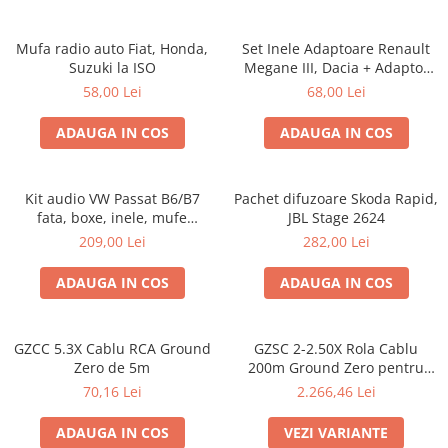
Mufa radio auto Fiat, Honda,
Set Inele Adaptoare Renault
Suzuki la ISO
Megane III, Dacia + Adaptor
conector difuzor
58,00 Lei
68,00 Lei
ADAUGA IN COS
ADAUGA IN COS
Kit audio VW Passat B6/B7
Pachet difuzoare Skoda Rapid,
fata, boxe, inele, mufe
JBL Stage 2624
adaptoare Excalibur X172
209,00 Lei
282,00 Lei
ADAUGA IN COS
ADAUGA IN COS
GZCC 5.3X Cablu RCA Ground
GZSC 2-2.50X Rola Cablu
Zero de 5m
200m Ground Zero pentru
difuzoare, 2x2,5 mm²
70,16 Lei
2.266,46 Lei
ADAUGA IN COS
VEZI VARIANTE