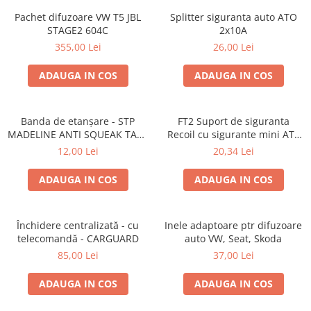
Lumini ambientale
Pachet difuzoare VW T5 JBL
Splitter siguranta auto ATO
STAGE2 604C
2x10A
355,00 Lei
26,00 Lei
ADAUGA IN COS
ADAUGA IN COS
Banda de etanșare - STP
FT2 Suport de siguranta
MADELINE ANTI SQUEAK TAPE
Recoil cu sigurante mini ATS
- 15 x 2000mm
de 10A si 20A
12,00 Lei
20,34 Lei
ADAUGA IN COS
ADAUGA IN COS
Închidere centralizată - cu
Inele adaptoare ptr difuzoare
telecomandă - CARGUARD
auto VW, Seat, Skoda
85,00 Lei
37,00 Lei
ADAUGA IN COS
ADAUGA IN COS