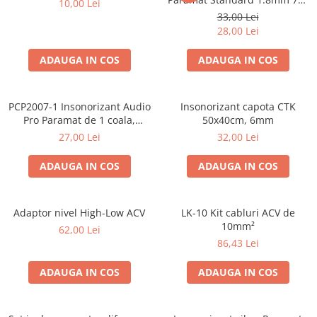
10,00 Lei
Cupla radio aftermarket
50cm, 1 coala PCP1006-1
33,00 Lei
Cupla radio OEM
28,00 Lei
Inele boxe auto
ADAUGA IN COS
ADAUGA IN COS
Rame radio 1DIN
Rame radio 2DIN
PCP2007-1 Insonorizant Audio
Insonorizant capota CTK
Car Audio
Pro Paramat de 1 coala,
50x40cm, 6mm
spuma de 6mm grosime,
Amplificatoare
27,00 Lei
32,00 Lei
500x500mm, 2.5mp
CD Playere Auto
ADAUGA IN COS
ADAUGA IN COS
Conectori Difuzoare
Difuzoare, boxe auto coaxiale
Adaptor nivel High-Low ACV
LK-10 Kit cabluri ACV de
Difuzoare-Sisteme / Componente
10mm²
62,00 Lei
86,43 Lei
Insonorizant Auto
Vibro absorbant
ADAUGA IN COS
ADAUGA IN COS
Sigurante
Subwoofer