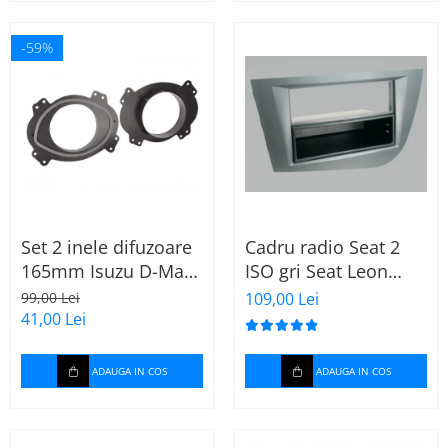
-59%
Set 2 inele difuzoare
Cadru radio Seat 2
165mm Isuzu D-Max
ISO gri Seat Leon
2012-2020 fata
2005 - 2009 (40.188)
99,00 Lei
109,00 Lei
41,00 Lei
ADAUGA IN COS
ADAUGA IN COS