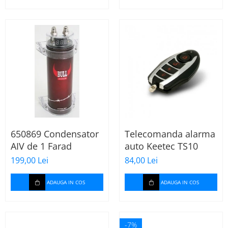
650869 Condensator
Telecomanda alarma
AIV de 1 Farad
auto Keetec TS10
199,00 Lei
84,00 Lei
ADAUGA IN COS
ADAUGA IN COS
-7%