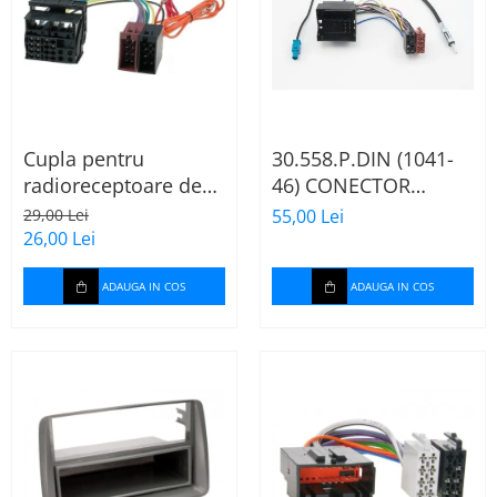
Cupla pentru
30.558.P.DIN (1041-
radioreceptoare de
46) CONECTOR
fabrica Audi, Skoda,
ISO+FAKRA CITROEN,
29,00 Lei
55,00 Lei
VW la conector ISO
2003>
26,00 Lei
ADAUGA IN COS
ADAUGA IN COS