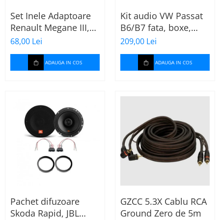
Set Inele Adaptoare
Kit audio VW Passat
Renault Megane III,
B6/B7 fata, boxe,
Dacia + Adaptor
inele, mufe
68,00 Lei
209,00 Lei
conector difuzor
adaptoare Excalibur
X172
ADAUGA IN COS
ADAUGA IN COS
Pachet difuzoare
GZCC 5.3X Cablu RCA
Skoda Rapid, JBL
Ground Zero de 5m