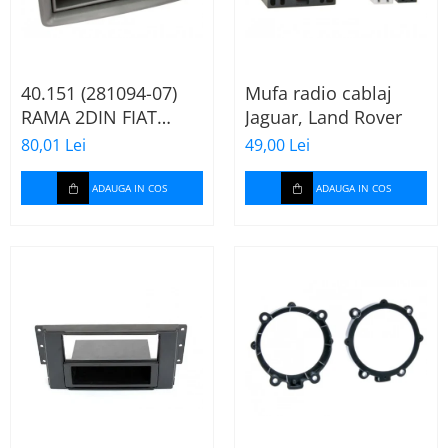
40.151 (281094-07)
Mufa radio cablaj
RAMA 2DIN FIAT
Jaguar, Land Rover
PANDA, 2003-2012
80,01 Lei
49,00 Lei
ADAUGA IN COS
ADAUGA IN COS