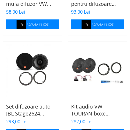
mufa difuzor VW
pentru difuzoare
Skoda
auto cu conectori VW
58,00 Lei
93,00 Lei
Passat B6 fata
ADAUGA IN COS
ADAUGA IN COS
Set difuzoare auto
Kit audio VW
JBL Stage2624
TOURAN boxe
Mercedes Vito/Viano,
165mm Stage2 624
293,00 Lei
282,00 Lei
VW Crafter
JBL