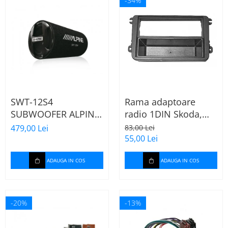
-34%
SWT-12S4
Rama adaptoare
SUBWOOFER ALPINE
radio 1DIN Skoda,
TUB DE 30CM (12"),
VW, Seat (cu
479,00 Lei
83,00 Lei
1000W
buzunar) 40.145
55,00 Lei
ADAUGA IN COS
ADAUGA IN COS
-20%
-13%