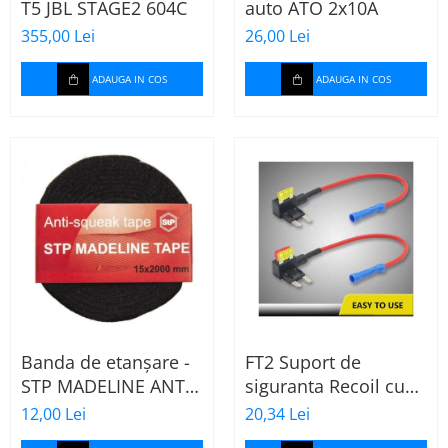
T5 JBL STAGE2 604C
auto ATO 2x10A
355,00 Lei
26,00 Lei
ADAUGA IN COS
ADAUGA IN COS
Banda de etanșare -
FT2 Suport de
STP MADELINE ANTI
siguranta Recoil cu
SQUEAK TAPE - 15 x
sigurante mini ATS
12,00 Lei
20,34 Lei
2000mm
de 10A si 20A