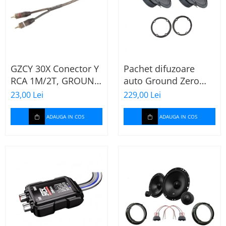
GZCY 30X Conector Y
Pachet difuzoare
RCA 1M/2T, GROUND
auto Ground Zero
ZERO
GZFF 6.5 Mercedes
23,00 Lei
229,00 Lei
Vito/Viano/Sprinter
ADAUGA IN COS
ADAUGA IN COS