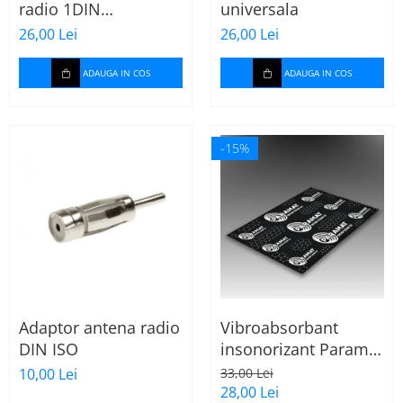
radio 1DIN
universala
universala
26,00 Lei
26,00 Lei
ADAUGA IN COS
ADAUGA IN COS
-15%
Adaptor antena radio
Vibroabsorbant
DIN ISO
insonorizant Paramat
Standard 1.8mm 70x
10,00 Lei
33,00 Lei
50cm, 1 coala
28,00 Lei