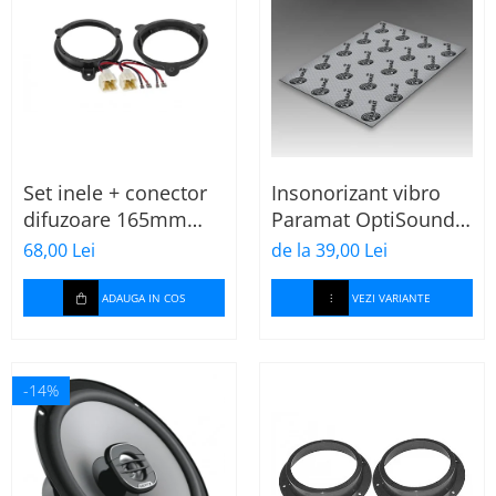
Set inele + conector
Insonorizant vibro
difuzoare 165mm
Paramat OptiSound
Dacia-Renault
2.1, 75x50cm, 1 coala
68,00 Lei
de la 39,00 Lei
ADAUGA IN COS
VEZI VARIANTE
-14%