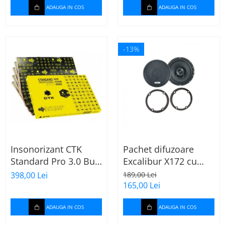
ADAUGA IN COS
ADAUGA IN COS
-13%
Insonorizant CTK
Pachet difuzoare
Standard Pro 3.0 Bulk
Excalibur X172 cu
2.22 mp
inele Mercedes
398,00 Lei
189,00 Lei
Vito/Viano W639, VW
165,00 Lei
Crafter
ADAUGA IN COS
ADAUGA IN COS