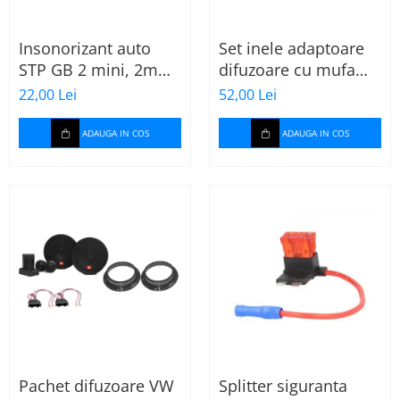
Insonorizant auto
Set inele adaptoare
STP GB 2 mini, 2mm,
difuzoare cu mufa
375x470mm, Foaie
adaptor difuzor VW
22,00 Lei
52,00 Lei
Passat B5/B5.5
ADAUGA IN COS
ADAUGA IN COS
Pachet difuzoare VW
Splitter siguranta