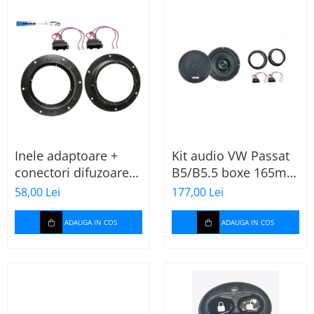
Inele adaptoare +
Kit audio VW Passat
conectori difuzoare
B5/B5.5 boxe 165mm
fata 165mm VW Golf
XT172
58,00 Lei
177,00 Lei
V, VI
ADAUGA IN COS
ADAUGA IN COS