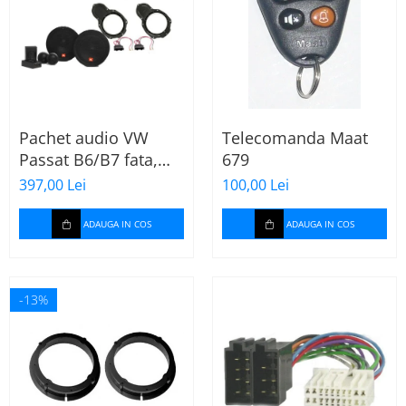
Pachet audio VW
Telecomanda Maat
Passat B6/B7 fata,
679
boxe, inele, mufe
397,00 Lei
100,00 Lei
adaptoare JBL
STAGE2 604C
ADAUGA IN COS
ADAUGA IN COS
-13%