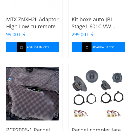
MTX ZNXH2L Adaptor
Kit boxe auto JBL
High Low cu remote
Stage1 601C VW
Passat B6 spate
99,00 Lei
299,00 Lei
ADAUGA IN COS
ADAUGA IN COS
PCP2006-1 Pachet
Pachet complet fata