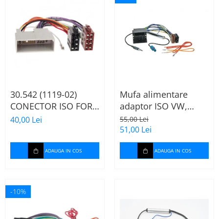
30.542 (1119-02)
Mufa alimentare
CONECTOR ISO FORD
adaptor ISO VW,
FIESTA/FUSION,
Seat, Audi cu
40,00 Lei
55,00 Lei
2002-2005
amplificator antena
51,00 Lei
ADAUGA IN COS
ADAUGA IN COS
-10%