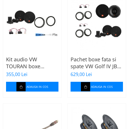
Kit audio VW
Pachet boxe fata si
TOURAN boxe
spate VW Golf IV JBL
165mm JBL STAGE2
Stage2
355,00 Lei
629,00 Lei
604C
ADAUGA IN COS
ADAUGA IN COS