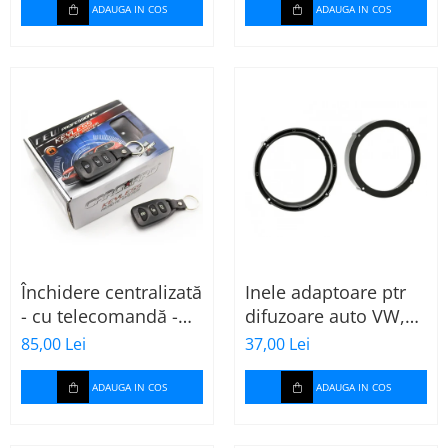
ADAUGA IN COS
ADAUGA IN COS
Închidere centralizată
Inele adaptoare ptr
- cu telecomandă -
difuzoare auto VW,
CARGUARD
Seat, Skoda
85,00 Lei
37,00 Lei
ADAUGA IN COS
ADAUGA IN COS