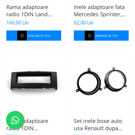
Rama adaptoare
Inele adaptoare fata
radio 1DIN Land
Mercedes Sprinter,
Rover Freelander II
Vito, Viano, 271190-
160,00 Lei
62,00 Lei
(cu buzunar)
18
ADAUGA IN COS
ADAUGA IN COS
Rama adaptoare
Set inele boxe auto
radio 1DIN
usa Renault dupa