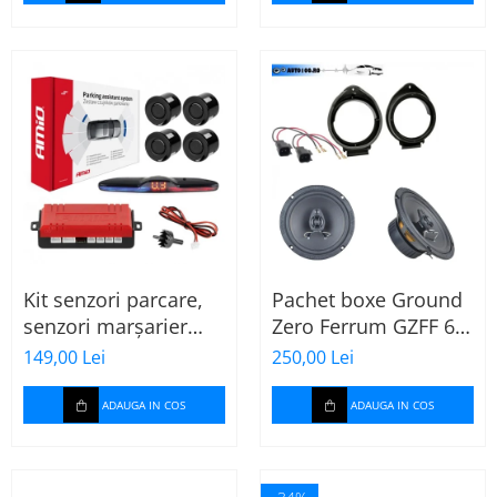
Kit senzori parcare,
Pachet boxe Ground
senzori marșarier
Zero Ferrum GZFF 6.5
MAX LED, 4 senzori
OPEL Astra J, Astra K
149,00 Lei
250,00 Lei
negri -02287
ADAUGA IN COS
ADAUGA IN COS