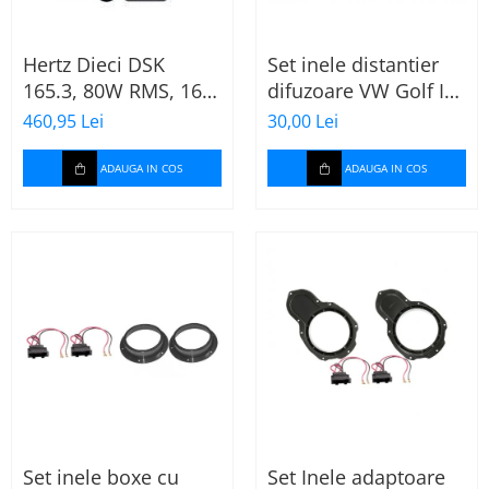
Hertz Dieci DSK
Set inele distantier
165.3, 80W RMS, 16.5
difuzoare VW Golf IV
cm, 2 cai, boxe auto
(1996-2005) 165mm
460,95 Lei
30,00 Lei
sisteme
ADAUGA IN COS
ADAUGA IN COS
Set inele boxe cu
Set Inele adaptoare