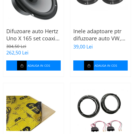
Difuzoare auto Hertz
Inele adaptoare ptr
Uno X 165 set coaxial
difuzoare auto VW,
2 căi, 165mm, 55W
Skoda, Audi
304,50 Lei
39,00 Lei
RMS, 4Ω, set 2
262,50 Lei
difuzoare
ADAUGA IN COS
ADAUGA IN COS