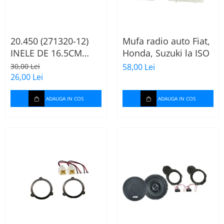
20.450 (271320-12)
Mufa radio auto Fiat,
INELE DE 16.5CM
Honda, Suzuki la ISO
AUDI A2, 2000-2005
30,00 Lei
58,00 Lei
26,00 Lei
ADAUGA IN COS
ADAUGA IN COS