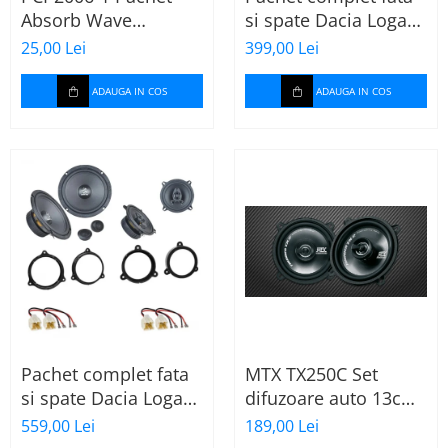
Absorb Wave
si spate Dacia Logan
Paramat de 1 coala,
2 (2013-2020) cu boxe
25,00 Lei
399,00 Lei
spuma de 16mm
Ground Zero Ferrum
grosime,
GZFF
ADAUGA IN COS
ADAUGA IN COS
500*150mm, 0.75mp
Pachet complet fata
MTX TX250C Set
si spate Dacia Logan
difuzoare auto 13cm
2 (2013-2020) cu boxe
55W rms, 380W peak
559,00 Lei
189,00 Lei
Ground Zero Ferrum