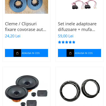
Cleme / Clipsuri
Set inele adaptoare
fixare covorase auto
difuzoare + mufa
pentru Renault /
adaptor difuzor VW
24,20 Lei
59,00 Lei
Nissan
Golf IV
ADAUGA IN COS
ADAUGA IN COS