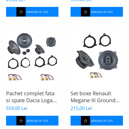
spuma de 16mm
Ground Zero Ferrum
grosime,
GZFF
ADAUGA IN COS
ADAUGA IN COS
500*150mm, 0.75mp
Pachet complet fata
Set boxe Renault
si spate Dacia Logan
Megane III Ground
2 (2013-2020) cu boxe
Zero GZFF 5.2 cu
559,00 Lei
215,00 Lei
Ground Zero Ferrum
inele si conectori
GZFC
ADAUGA IN COS
ADAUGA IN COS