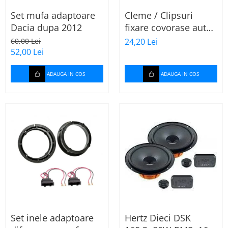
Set mufa adaptoare
Cleme / Clipsuri
Dacia dupa 2012
fixare covorase auto
pentru Renault /
60,00 Lei
24,20 Lei
Nissan
52,00 Lei
ADAUGA IN COS
ADAUGA IN COS
Set inele adaptoare
Hertz Dieci DSK