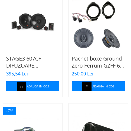
STAGE3 607CF
Pachet boxe Ground
DIFUZOARE
Zero Ferrum GZFF 6.5
COMPONENTE JBL
OPEL Astra J, Astra K
395,54 Lei
250,00 Lei
DE 16CM, 50W RMS
ADAUGA IN COS
ADAUGA IN COS
-7%