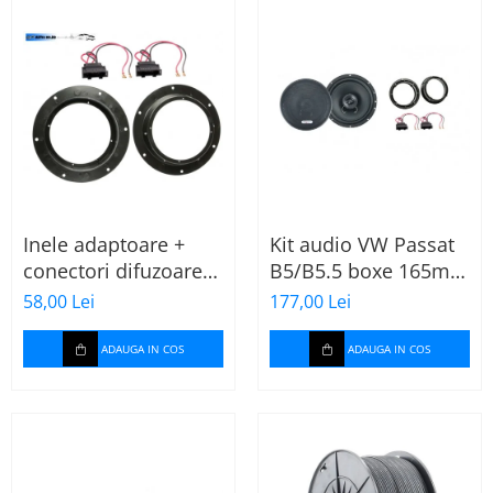
Inele adaptoare +
Kit audio VW Passat
conectori difuzoare
B5/B5.5 boxe 165mm
fata 165mm VW Golf
XT172
58,00 Lei
177,00 Lei
V, VI
ADAUGA IN COS
ADAUGA IN COS