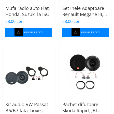
Mufa radio auto Fiat,
Set Inele Adaptoare
Honda, Suzuki la ISO
Renault Megane III,
Dacia + Adaptor
58,00 Lei
68,00 Lei
conector difuzor
ADAUGA IN COS
ADAUGA IN COS
Kit audio VW Passat
Pachet difuzoare
B6/B7 fata, boxe,
Skoda Rapid, JBL