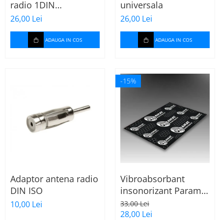
radio 1DIN
universala
universala
26,00 Lei
26,00 Lei
ADAUGA IN COS
ADAUGA IN COS
-15%
Adaptor antena radio
Vibroabsorbant
DIN ISO
insonorizant Paramat
Standard 1.8mm 70x
10,00 Lei
33,00 Lei
50cm, 1 coala
28,00 Lei