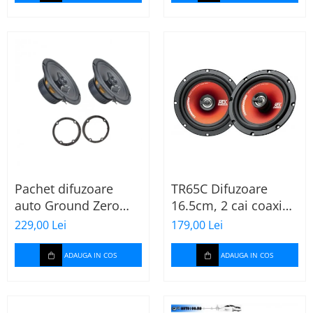
Pachet difuzoare
TR65C Difuzoare
auto Ground Zero
16.5cm, 2 cai coaxial
GZFF 6.5 Mercedes
MTX
229,00 Lei
179,00 Lei
Vito/Viano/Sprinter
ADAUGA IN COS
ADAUGA IN COS