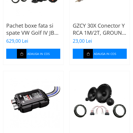
Pachet boxe fata si
GZCY 30X Conector Y
spate VW Golf IV JBL
RCA 1M/2T, GROUND
Stage2
ZERO
629,00 Lei
23,00 Lei
ADAUGA IN COS
ADAUGA IN COS