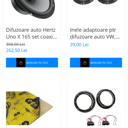
Difuzoare auto Hertz
Inele adaptoare ptr
Uno X 165 set coaxial
difuzoare auto VW,
2 căi, 165mm, 55W
Skoda, Audi
304,50 Lei
39,00 Lei
RMS, 4Ω, set 2
262,50 Lei
difuzoare
ADAUGA IN COS
ADAUGA IN COS