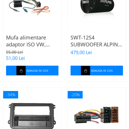
Mufa alimentare
SWT-12S4
adaptor ISO VW,
SUBWOOFER ALPINE
Seat, Audi cu
TUB DE 30CM (12"),
55,00 Lei
479,00 Lei
amplificator antena
1000W
51,00 Lei
ADAUGA IN COS
ADAUGA IN COS
-34%
-20%