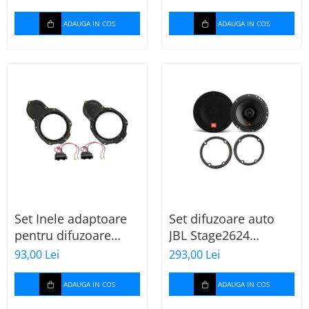
ADAUGA IN COS
ADAUGA IN COS
Set Inele adaptoare
Set difuzoare auto
pentru difuzoare
JBL Stage2624
auto cu conectori VW
Mercedes Vito/Viano,
93,00 Lei
293,00 Lei
Passat B6 fata
VW Crafter
ADAUGA IN COS
ADAUGA IN COS