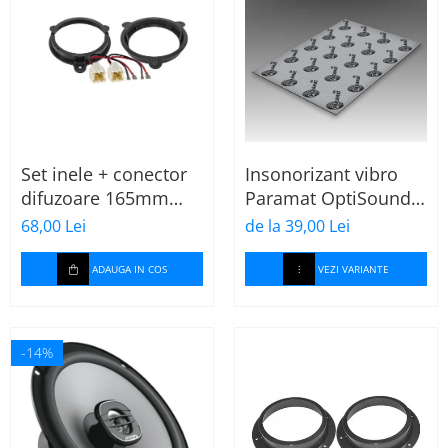
Set inele + conector
Insonorizant vibro
difuzoare 165mm
Paramat OptiSound
Dacia-Renault
2.1, 75x50cm, 1 coala
68,00 Lei
de la 39,00 Lei
ADAUGA IN COS
VEZI VARIANTE
-14%