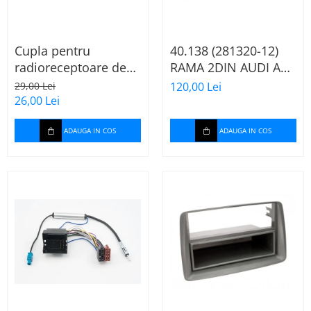
Cupla pentru
40.138 (281320-12)
radioreceptoare de
RAMA 2DIN AUDI A4
fabrica Audi, Skoda,
B6/B7, 2000-2009
29,00 Lei
120,00 Lei
VW la conector ISO
26,00 Lei
ADAUGA IN COS
ADAUGA IN COS