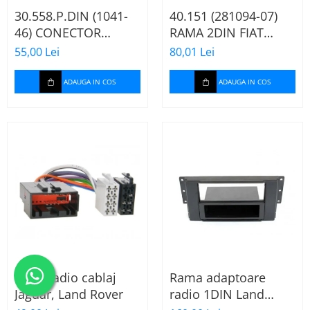
30.558.P.DIN (1041-
40.151 (281094-07)
46) CONECTOR
RAMA 2DIN FIAT
ISO+FAKRA CITROEN,
PANDA, 2003-2012
55,00 Lei
80,01 Lei
2003>
ADAUGA IN COS
ADAUGA IN COS
Mufa radio cablaj
Rama adaptoare
Jaguar, Land Rover
radio 1DIN Land