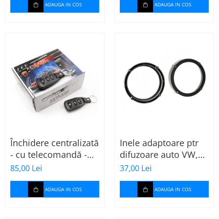
ADAUGA IN COS
ADAUGA IN COS
Închidere centralizată
Inele adaptoare ptr
- cu telecomandă -
difuzoare auto VW,
CARGUARD
Seat, Skoda
85,00 Lei
37,00 Lei
ADAUGA IN COS
ADAUGA IN COS