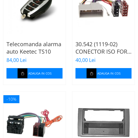
Telecomanda alarma
30.542 (1119-02)
auto Keetec TS10
CONECTOR ISO FORD
FIESTA/FUSION,
84,00 Lei
40,00 Lei
2002-2005
ADAUGA IN COS
ADAUGA IN COS
-10%