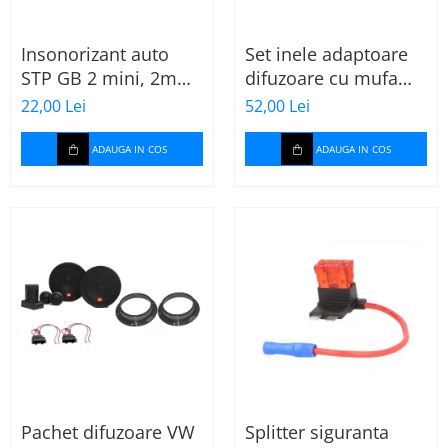
Insonorizant auto
Set inele adaptoare
STP GB 2 mini, 2mm,
difuzoare cu mufa
375x470mm, Foaie
adaptor difuzor VW
22,00 Lei
52,00 Lei
Passat B5/B5.5
ADAUGA IN COS
ADAUGA IN COS
Pachet difuzoare VW
Splitter siguranta