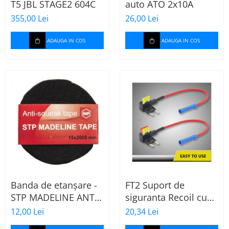
T5 JBL STAGE2 604C
auto ATO 2x10A
355,00 Lei
26,00 Lei
ADAUGA IN COS
ADAUGA IN COS
Banda de etanșare -
FT2 Suport de
STP MADELINE ANTI
siguranta Recoil cu
SQUEAK TAPE - 15 x
sigurante mini ATS
12,00 Lei
20,34 Lei
2000mm
de 10A si 20A