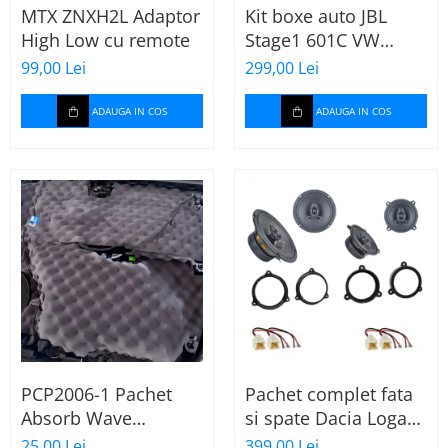
MTX ZNXH2L Adaptor
Kit boxe auto JBL
High Low cu remote
Stage1 601C VW
Passat B6 spate
99,00 Lei
299,00 Lei
ADAUGA IN COS
ADAUGA IN COS
PCP2006-1 Pachet
Pachet complet fata
Absorb Wave
si spate Dacia Logan
Paramat de 1 coala,
2 (2013-2020) cu boxe
25,00 Lei
399,00 Lei