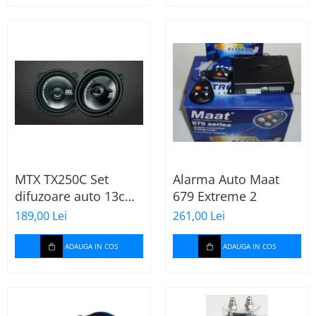
MTX TX250C Set
Alarma Auto Maat
difuzoare auto 13cm
679 Extreme 2
55W rms, 380W peak
189,00 Lei
261,00 Lei
ADAUGA IN COS
ADAUGA IN COS