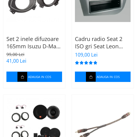
Set 2 inele difuzoare
Cadru radio Seat 2
165mm Isuzu D-Max
ISO gri Seat Leon
2012-2020 fata
2005 - 2009 (40.188)
99,00 Lei
109,00 Lei
41,00 Lei
ADAUGA IN COS
ADAUGA IN COS