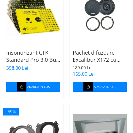
Insonorizant CTK
Pachet difuzoare
Standard Pro 3.0 Bulk
Excalibur X172 cu
2.22 mp
inele Mercedes
398,00 Lei
189,00 Lei
Vito/Viano W639, VW
165,00 Lei
Crafter
ADAUGA IN COS
ADAUGA IN COS
-59%