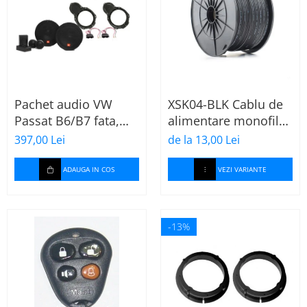
Pachet audio VW
XSK04-BLK Cablu de
Passat B6/B7 fata,
alimentare monofilar
boxe, inele, mufe
negru Ampire de
397,00 Lei
de la 13,00 Lei
adaptoare JBL
4mm2 (11AWG),
STAGE2 604C
cupru, rola 50m
ADAUGA IN COS
VEZI VARIANTE
-13%