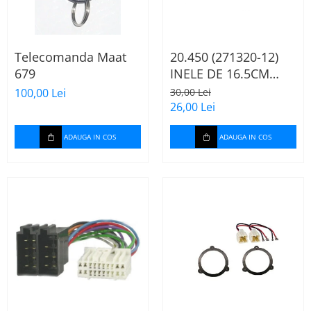
Telecomanda Maat
20.450 (271320-12)
679
INELE DE 16.5CM
AUDI A2, 2000-2005
100,00 Lei
30,00 Lei
26,00 Lei
ADAUGA IN COS
ADAUGA IN COS