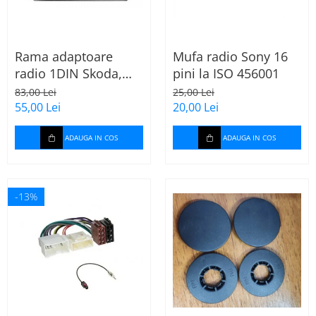
Rama adaptoare
Mufa radio Sony 16
radio 1DIN Skoda,
pini la ISO 456001
VW, Seat (cu
83,00 Lei
25,00 Lei
buzunar) 40.145
55,00 Lei
20,00 Lei
ADAUGA IN COS
ADAUGA IN COS
-13%