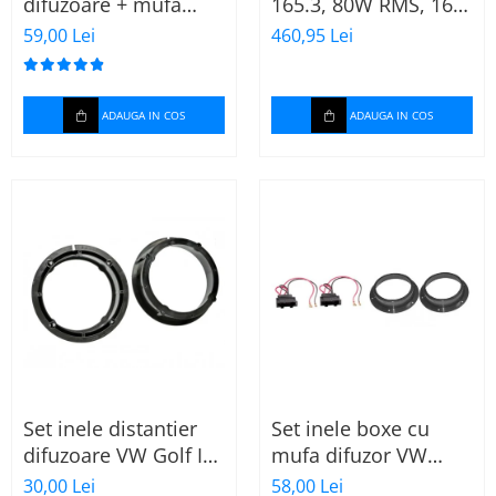
difuzoare + mufa
165.3, 80W RMS, 16.5
adaptor difuzor VW
cm, 2 cai, boxe auto
59,00 Lei
460,95 Lei
Golf IV
sisteme
ADAUGA IN COS
ADAUGA IN COS
Set inele distantier
Set inele boxe cu
difuzoare VW Golf IV
mufa difuzor VW
(1996-2005) 165mm
Skoda
30,00 Lei
58,00 Lei