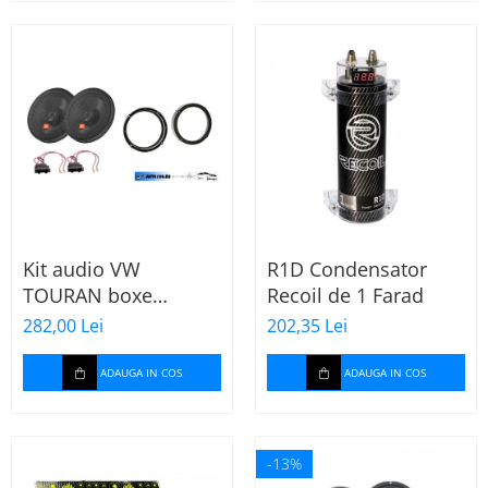
Kit audio VW
R1D Condensator
TOURAN boxe
Recoil de 1 Farad
165mm Stage2 624
282,00 Lei
202,35 Lei
JBL
ADAUGA IN COS
ADAUGA IN COS
-13%