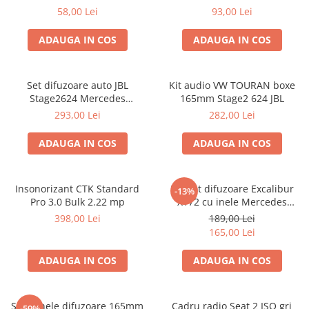
VW Passat B6 fata
58,00 Lei
93,00 Lei
ADAUGA IN COS
ADAUGA IN COS
Set difuzoare auto JBL
Kit audio VW TOURAN boxe
Stage2624 Mercedes
165mm Stage2 624 JBL
Vito/Viano, VW Crafter
293,00 Lei
282,00 Lei
ADAUGA IN COS
ADAUGA IN COS
Insonorizant CTK Standard
Pachet difuzoare Excalibur
-13%
Pro 3.0 Bulk 2.22 mp
X172 cu inele Mercedes
Vito/Viano W639, VW Crafter
398,00 Lei
189,00 Lei
165,00 Lei
ADAUGA IN COS
ADAUGA IN COS
Set 2 inele difuzoare 165mm
Cadru radio Seat 2 ISO gri
-59%