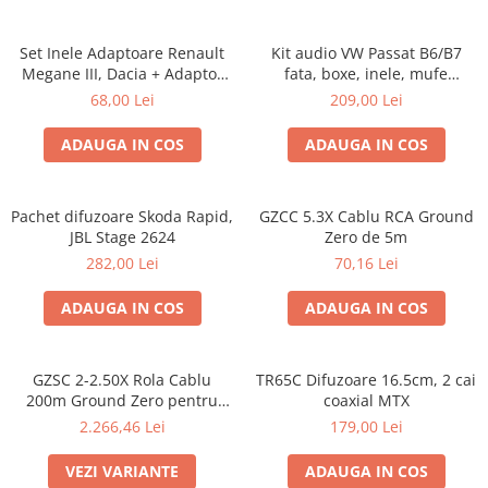
Set Inele Adaptoare Renault
Kit audio VW Passat B6/B7
Megane III, Dacia + Adaptor
fata, boxe, inele, mufe
conector difuzor
adaptoare Excalibur X172
68,00 Lei
209,00 Lei
ADAUGA IN COS
ADAUGA IN COS
Pachet difuzoare Skoda Rapid,
GZCC 5.3X Cablu RCA Ground
JBL Stage 2624
Zero de 5m
282,00 Lei
70,16 Lei
ADAUGA IN COS
ADAUGA IN COS
GZSC 2-2.50X Rola Cablu
TR65C Difuzoare 16.5cm, 2 cai
200m Ground Zero pentru
coaxial MTX
difuzoare, 2x2,5 mm²
2.266,46 Lei
179,00 Lei
VEZI VARIANTE
ADAUGA IN COS