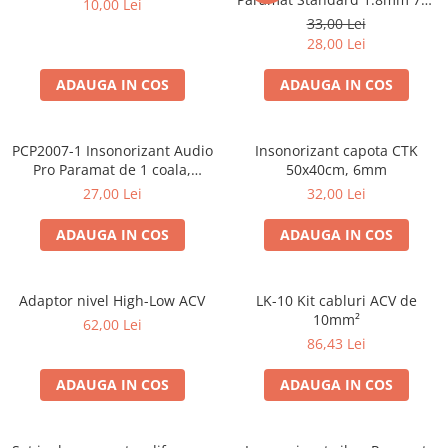
10,00 Lei
Cupla radio aftermarket
50cm, 1 coala PCP1006-1
33,00 Lei
Cupla radio OEM
28,00 Lei
Inele boxe auto
ADAUGA IN COS
ADAUGA IN COS
Rame radio 1DIN
Rame radio 2DIN
PCP2007-1 Insonorizant Audio
Insonorizant capota CTK
Car Audio
Pro Paramat de 1 coala,
50x40cm, 6mm
spuma de 6mm grosime,
Amplificatoare
27,00 Lei
32,00 Lei
500x500mm, 2.5mp
CD Playere Auto
ADAUGA IN COS
ADAUGA IN COS
Conectori Difuzoare
Difuzoare, boxe auto coaxiale
Adaptor nivel High-Low ACV
LK-10 Kit cabluri ACV de
Difuzoare-Sisteme / Componente
10mm²
62,00 Lei
86,43 Lei
Insonorizant Auto
Vibro absorbant
ADAUGA IN COS
ADAUGA IN COS
Sigurante
Subwoofer