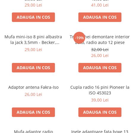
29,00 Lei
41,00 Lei
ADAUGA IN COS
ADAUGA IN COS
Mufa mini-iso 8 pini albastra
Trusa chei demontare interior
-19%
la jack 3,5mm - Becker,
auto, radio auto 12 piese
Blaupunkt, VDO
29,00 Lei
32,00 Lei
26,00 Lei
ADAUGA IN COS
ADAUGA IN COS
Adaptor antena Fakra-Iso
Cupla radio 16 pini Pioneer la
ISO 453023
26,00 Lei
39,00 Lei
ADAUGA IN COS
ADAUGA IN COS
Mufa adaptor radio
Inele adaptoare fata boxe 13