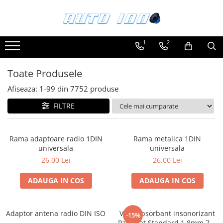
Toate Produsele
1
2
Montaj Sisteme Audio Auto
Accesorii interior
Toate Produsele
Covorase auto mocheta
Afiseaza:
1-
99
din
7752
produse
Covorase cauciuc auto dedicate
FILTRE
Huse scaun auto dedicate
Odorizant Auto
Rama adaptoare radio 1DIN
Rama metalica 1DIN
Plase portbagaj
universala
universala
Tavite portbagaj auto
26,00 Lei
26,00 Lei
Pachete Audio
ADAUGA IN COS
ADAUGA IN COS
Accesorii Sisteme Audio
Conectica
Adaptor antena radio DIN ISO
Vibroabsorbant insonorizant
Cupla carkit
-15%
Paramat Standard 1.8mm 70x