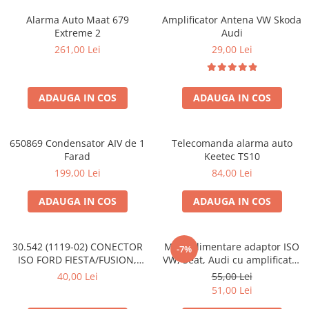
Alarma Auto Maat 679
Amplificator Antena VW Skoda
Extreme 2
Audi
261,00 Lei
29,00 Lei
ADAUGA IN COS
ADAUGA IN COS
650869 Condensator AIV de 1
Telecomanda alarma auto
Farad
Keetec TS10
199,00 Lei
84,00 Lei
ADAUGA IN COS
ADAUGA IN COS
30.542 (1119-02) CONECTOR
Mufa alimentare adaptor ISO
-7%
ISO FORD FIESTA/FUSION,
VW, Seat, Audi cu amplificator
2002-2005
antena
40,00 Lei
55,00 Lei
51,00 Lei