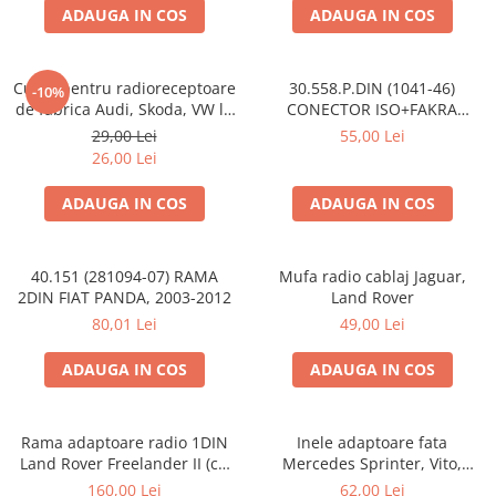
ADAUGA IN COS
ADAUGA IN COS
Cupla pentru radioreceptoare
30.558.P.DIN (1041-46)
-10%
de fabrica Audi, Skoda, VW la
CONECTOR ISO+FAKRA
conector ISO
CITROEN, 2003>
29,00 Lei
55,00 Lei
26,00 Lei
ADAUGA IN COS
ADAUGA IN COS
40.151 (281094-07) RAMA
Mufa radio cablaj Jaguar,
2DIN FIAT PANDA, 2003-2012
Land Rover
80,01 Lei
49,00 Lei
ADAUGA IN COS
ADAUGA IN COS
Rama adaptoare radio 1DIN
Inele adaptoare fata
Land Rover Freelander II (cu
Mercedes Sprinter, Vito,
buzunar)
Viano, 271190-18
160,00 Lei
62,00 Lei