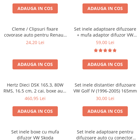
ADAUGA IN COS
ADAUGA IN COS
Cleme / Clipsuri fixare
Set inele adaptoare difuzoare
covorase auto pentru Renault
+ mufa adaptor difuzor VW
/ Nissan
Golf IV
24,20 Lei
59,00 Lei
ADAUGA IN COS
ADAUGA IN COS
Hertz Dieci DSK 165.3, 80W
Set inele distantier difuzoare
RMS, 16.5 cm, 2 cai, boxe auto
VW Golf IV (1996-2005) 165mm
sisteme
460,95 Lei
30,00 Lei
ADAUGA IN COS
ADAUGA IN COS
Set inele boxe cu mufa
Set Inele adaptoare pentru
difuzor VW Skoda
difuzoare auto cu conectori