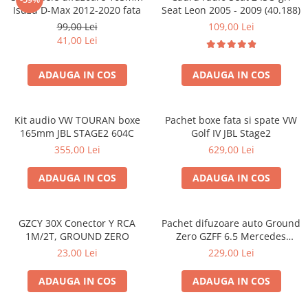
Isuzu D-Max 2012-2020 fata
Seat Leon 2005 - 2009 (40.188)
99,00 Lei
109,00 Lei
41,00 Lei
ADAUGA IN COS
ADAUGA IN COS
Kit audio VW TOURAN boxe
Pachet boxe fata si spate VW
165mm JBL STAGE2 604C
Golf IV JBL Stage2
355,00 Lei
629,00 Lei
ADAUGA IN COS
ADAUGA IN COS
GZCY 30X Conector Y RCA
Pachet difuzoare auto Ground
1M/2T, GROUND ZERO
Zero GZFF 6.5 Mercedes
Vito/Viano/Sprinter
23,00 Lei
229,00 Lei
ADAUGA IN COS
ADAUGA IN COS