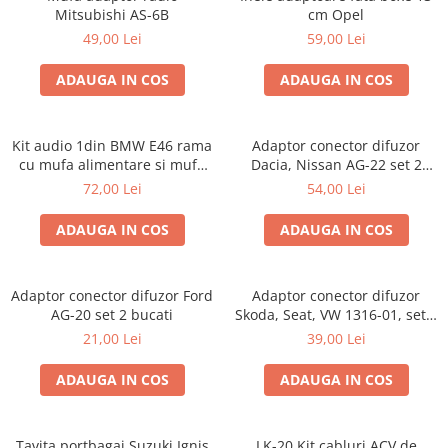
Mitsubishi AS-6B
cm Opel
49,00 Lei
59,00 Lei
ADAUGA IN COS
ADAUGA IN COS
Kit audio 1din BMW E46 rama
Adaptor conector difuzor
cu mufa alimentare si mufa
Dacia, Nissan AG-22 set 2
antena
bucati
72,00 Lei
54,00 Lei
ADAUGA IN COS
ADAUGA IN COS
Adaptor conector difuzor Ford
Adaptor conector difuzor
AG-20 set 2 bucati
Skoda, Seat, VW 1316-01, set 2
bucati
21,00 Lei
39,00 Lei
ADAUGA IN COS
ADAUGA IN COS
Tavita portbagaj Suzuki Ignis
LK-20 Kit cabluri ACV de