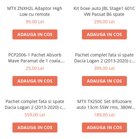
MTX ZNXH2L Adaptor High
Kit boxe auto JBL Stage1 601C
Low cu remote
VW Passat B6 spate
99,00 Lei
299,00 Lei
ADAUGA IN COS
ADAUGA IN COS
PCP2006-1 Pachet Absorb
Pachet complet fata si spate
Wave Paramat de 1 coala,
Dacia Logan 2 (2013-2020) cu
spuma de 16mm grosime,
boxe Ground Zero Ferrum
25,00 Lei
399,00 Lei
500*150mm, 0.75mp
GZFF
ADAUGA IN COS
ADAUGA IN COS
Pachet complet fata si spate
MTX TX250C Set difuzoare
Dacia Logan 2 (2013-2020) cu
auto 13cm 55W rms, 380W
boxe Ground Zero Ferrum
peak
559,00 Lei
189,00 Lei
GZFC
ADAUGA IN COS
ADAUGA IN COS