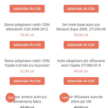
ADAUGA IN COS
ADAUGA IN COS
Rama adaptoare radio 1DIN
Set inele boxe auto usa
Mitsubishi Colt 2008-2012
Renault dupa 2009, 271250-09
79,00 Lei
99,00 Lei
ADAUGA IN COS
ADAUGA IN COS
Rama adaptoare radio 1DIN
Inele adaptoare ptr difuzoare
Toyota Corrola (cu buzunar)
auto Toyota 271300-01-0
72,00 Lei
49,00 Lei
ADAUGA IN COS
ADAUGA IN COS
Adaptor antena activ (cu
Inele ptr difuzoare auto de
-26%
-16%
alimentare) fakra
20cm ptr VW
39,00 Lei
49,00 Lei