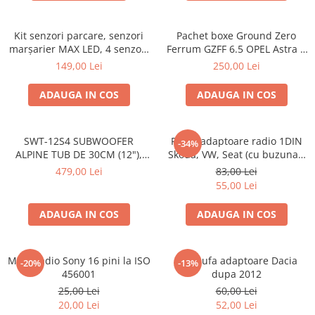
Kit senzori parcare, senzori
Pachet boxe Ground Zero
marșarier MAX LED, 4 senzori
Ferrum GZFF 6.5 OPEL Astra J,
negri -02287
Astra K
149,00 Lei
250,00 Lei
ADAUGA IN COS
ADAUGA IN COS
SWT-12S4 SUBWOOFER
Rama adaptoare radio 1DIN
-34%
ALPINE TUB DE 30CM (12"),
Skoda, VW, Seat (cu buzunar)
1000W
40.145
479,00 Lei
83,00 Lei
55,00 Lei
ADAUGA IN COS
ADAUGA IN COS
Mufa radio Sony 16 pini la ISO
Set mufa adaptoare Dacia
-20%
-13%
456001
dupa 2012
25,00 Lei
60,00 Lei
20,00 Lei
52,00 Lei