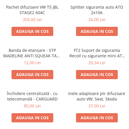
Lumini ambientale
Pachet difuzoare VW T5 JBL
Splitter siguranta auto ATO
STAGE2 604C
2x10A
355,00 Lei
26,00 Lei
ADAUGA IN COS
ADAUGA IN COS
Banda de etanșare - STP
FT2 Suport de siguranta
MADELINE ANTI SQUEAK TAPE
Recoil cu sigurante mini ATS
- 15 x 2000mm
de 10A si 20A
12,00 Lei
20,34 Lei
ADAUGA IN COS
ADAUGA IN COS
Închidere centralizată - cu
Inele adaptoare ptr difuzoare
telecomandă - CARGUARD
auto VW, Seat, Skoda
85,00 Lei
37,00 Lei
ADAUGA IN COS
ADAUGA IN COS