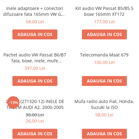
Inele adaptoare + conectori
Kit audio VW Passat B5/B5.5
difuzoare fata 165mm VW Golf
boxe 165mm XT172
V, VI
58,00 Lei
177,00 Lei
ADAUGA IN COS
ADAUGA IN COS
Pachet audio VW Passat B6/B7
Telecomanda Maat 679
fata, boxe, inele, mufe
100,00 Lei
adaptoare JBL STAGE2 604C
397,00 Lei
ADAUGA IN COS
ADAUGA IN COS
20.450 (271320-12) INELE DE
Mufa radio auto Fiat, Honda,
-13%
16.5CM AUDI A2, 2000-2005
Suzuki la ISO
30,00 Lei
58,00 Lei
26,00 Lei
ADAUGA IN COS
ADAUGA IN COS