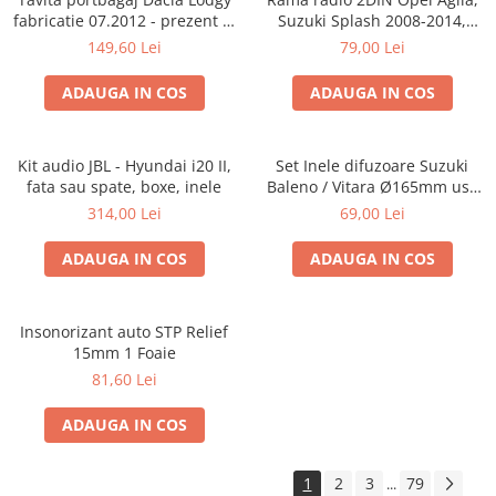
fabricatie 07.2012 - prezent (7
Suzuki Splash 2008-2014,
locuri)
381294-04
149,60 Lei
79,00 Lei
ADAUGA IN COS
ADAUGA IN COS
Kit audio JBL - Hyundai i20 II,
Set Inele difuzoare Suzuki
fata sau spate, boxe, inele
Baleno / Vitara Ø165mm usa
fata, 271294-01
314,00 Lei
69,00 Lei
ADAUGA IN COS
ADAUGA IN COS
Insonorizant auto STP Relief
15mm 1 Foaie
81,60 Lei
ADAUGA IN COS
1
2
3
79
...