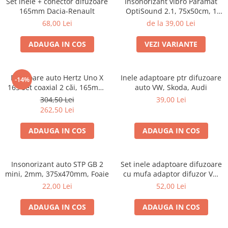
Set inele + conector difuzoare
Insonorizant vibro Paramat
Electrice, Electronice Auto
165mm Dacia-Renault
OptiSound 2.1, 75x50cm, 1
coala
Accesorii alarme auto
68,00 Lei
de la 39,00 Lei
Alarme auto Alarme masina
ADAUGA IN COS
VEZI VARIANTE
Detectoare Radar
Senzori parcare auto
Difuzoare auto Hertz Uno X
Inele adaptoare ptr difuzoare
-14%
Echipamente atelier
165 set coaxial 2 căi, 165mm,
auto VW, Skoda, Audi
55W RMS, 4Ω, set 2 difuzoare
Consumabile Service
304,50 Lei
39,00 Lei
262,50 Lei
Instrumente Atelier
ADAUGA IN COS
ADAUGA IN COS
Set clipsuri auto de plastic
Piese si accesorii
Amortizoare hayon
Insonorizant auto STP GB 2
Set inele adaptoare difuzoare
mini, 2mm, 375x470mm, Foaie
cu mufa adaptor difuzor VW
Accesorii auto
Passat B5/B5.5
22,00 Lei
52,00 Lei
Incalzire scaune
Stergatoare auto
ADAUGA IN COS
ADAUGA IN COS
Paravanturi auto