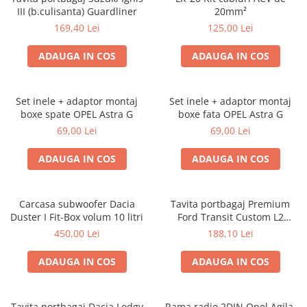
III (b.culisanta) Guardliner
20mm²
169,40 Lei
125,00 Lei
ADAUGA IN COS
ADAUGA IN COS
Set inele + adaptor montaj
Set inele + adaptor montaj
boxe spate OPEL Astra G
boxe fata OPEL Astra G
69,00 Lei
69,00 Lei
ADAUGA IN COS
ADAUGA IN COS
Carcasa subwoofer Dacia
Tavita portbagaj Premium
Duster I Fit-Box volum 10 litri
Ford Transit Custom L2
fabricatie 01.2013 - prezent
450,00 Lei
188,10 Lei
(ampatament lung)
ADAUGA IN COS
ADAUGA IN COS
Tavita portbagaj Dacia Lodgy
Rama radio 2DIN Opel Agila,