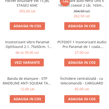
Pachet difuzoare VW T5 JBL
Difuzoare auto Hertz Uno X
-14%
STAGE2 604C
165 set coaxial 2 căi, 165mm,
55W RMS, 4Ω, set 2 difuzoare
355,00 Lei
304,50 Lei
262,50 Lei
ADAUGA IN COS
ADAUGA IN COS
Insonorizant vibro Paramat
PCP2007-1 Insonorizant Audio
OptiSound 2.1, 75x50cm, 1
Pro Paramat de 1 coala,
coala
spuma de 6mm grosime,
de la 39,00 Lei
27,00 Lei
500x500mm, 2.5mp
VEZI VARIANTE
ADAUGA IN COS
Banda de etanșare - STP
Închidere centralizată - cu
MADELINE ANTI SQUEAK TAPE
telecomandă - CARGUARD
- 15 x 2000mm
12,00 Lei
85,00 Lei
ADAUGA IN COS
ADAUGA IN COS