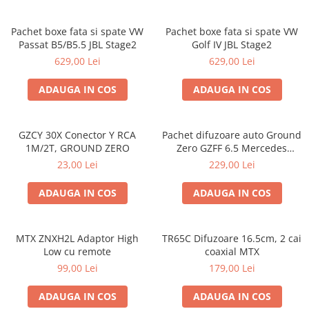
Pachet boxe fata si spate VW
Pachet boxe fata si spate VW
Passat B5/B5.5 JBL Stage2
Golf IV JBL Stage2
629,00 Lei
629,00 Lei
ADAUGA IN COS
ADAUGA IN COS
GZCY 30X Conector Y RCA
Pachet difuzoare auto Ground
1M/2T, GROUND ZERO
Zero GZFF 6.5 Mercedes
Vito/Viano/Sprinter
23,00 Lei
229,00 Lei
ADAUGA IN COS
ADAUGA IN COS
MTX ZNXH2L Adaptor High
TR65C Difuzoare 16.5cm, 2 cai
Low cu remote
coaxial MTX
99,00 Lei
179,00 Lei
ADAUGA IN COS
ADAUGA IN COS