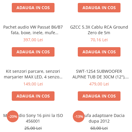
ADAUGA IN COS
ADAUGA IN COS
Pachet audio VW Passat B6/B7
GZCC 5.3X Cablu RCA Ground
fata, boxe, inele, mufe
Zero de 5m
adaptoare JBL STAGE2 604C
397,00 Lei
70,16 Lei
ADAUGA IN COS
ADAUGA IN COS
Kit senzori parcare, senzori
SWT-12S4 SUBWOOFER
marșarier MAX LED, 4 senzori
ALPINE TUB DE 30CM (12"),
negri -02287
1000W
149,00 Lei
479,00 Lei
ADAUGA IN COS
ADAUGA IN COS
Mufa radio Sony 16 pini la ISO
Set mufa adaptoare Dacia
-20%
-13%
456001
dupa 2012
25,00 Lei
60,00 Lei