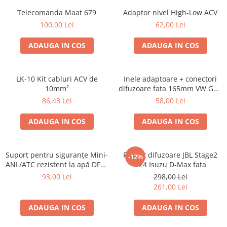
Telecomanda Maat 679
Adaptor nivel High-Low ACV
100,00 Lei
62,00 Lei
ADAUGA IN COS
ADAUGA IN COS
LK-10 Kit cabluri ACV de
Inele adaptoare + conectori
10mm²
difuzoare fata 165mm VW Golf
V, VI
86,43 Lei
58,00 Lei
ADAUGA IN COS
ADAUGA IN COS
Suport pentru siguranțe Mini-
Pachet difuzoare JBL Stage2
-12%
ANL/ATC rezistent la apă DFH-
624 Isuzu D-Max fata
WP-ANL
93,00 Lei
298,00 Lei
261,00 Lei
ADAUGA IN COS
ADAUGA IN COS