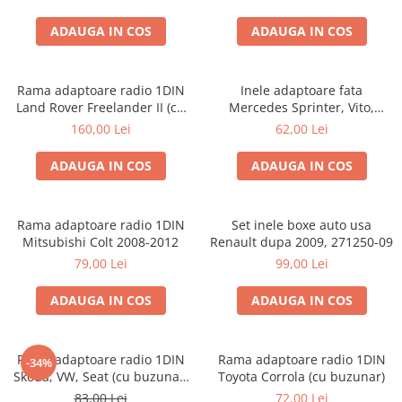
ADAUGA IN COS
ADAUGA IN COS
Rama adaptoare radio 1DIN
Inele adaptoare fata
Land Rover Freelander II (cu
Mercedes Sprinter, Vito,
buzunar)
Viano, 271190-18
160,00 Lei
62,00 Lei
ADAUGA IN COS
ADAUGA IN COS
Rama adaptoare radio 1DIN
Set inele boxe auto usa
Mitsubishi Colt 2008-2012
Renault dupa 2009, 271250-09
79,00 Lei
99,00 Lei
ADAUGA IN COS
ADAUGA IN COS
Rama adaptoare radio 1DIN
Rama adaptoare radio 1DIN
-34%
Skoda, VW, Seat (cu buzunar)
Toyota Corrola (cu buzunar)
40.145
83,00 Lei
72,00 Lei