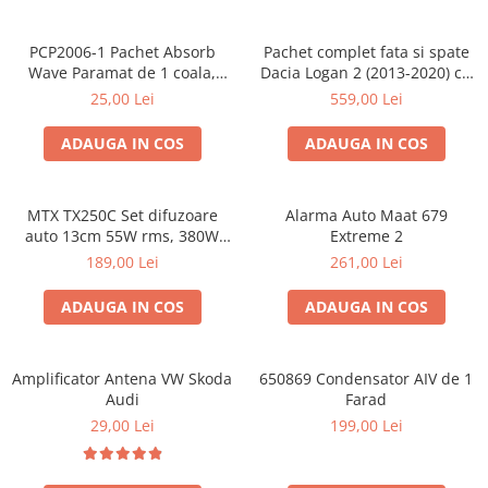
PCP2006-1 Pachet Absorb
Pachet complet fata si spate
Wave Paramat de 1 coala,
Dacia Logan 2 (2013-2020) cu
spuma de 16mm grosime,
boxe Ground Zero Ferrum
25,00 Lei
559,00 Lei
500*150mm, 0.75mp
GZFC
ADAUGA IN COS
ADAUGA IN COS
MTX TX250C Set difuzoare
Alarma Auto Maat 679
auto 13cm 55W rms, 380W
Extreme 2
peak
189,00 Lei
261,00 Lei
ADAUGA IN COS
ADAUGA IN COS
Amplificator Antena VW Skoda
650869 Condensator AIV de 1
Audi
Farad
29,00 Lei
199,00 Lei