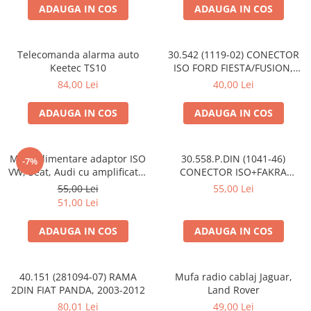
ADAUGA IN COS
ADAUGA IN COS
Telecomanda alarma auto
30.542 (1119-02) CONECTOR
Keetec TS10
ISO FORD FIESTA/FUSION,
2002-2005
84,00 Lei
40,00 Lei
ADAUGA IN COS
ADAUGA IN COS
Mufa alimentare adaptor ISO
30.558.P.DIN (1041-46)
-7%
VW, Seat, Audi cu amplificator
CONECTOR ISO+FAKRA
antena
CITROEN, 2003>
55,00 Lei
55,00 Lei
51,00 Lei
ADAUGA IN COS
ADAUGA IN COS
40.151 (281094-07) RAMA
Mufa radio cablaj Jaguar,
2DIN FIAT PANDA, 2003-2012
Land Rover
80,01 Lei
49,00 Lei