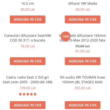
16.5 cm
difuzor VW Skoda
30,00 Lei
58,00 Lei
ADAUGA IN COS
ADAUGA IN COS
Conectori difuzoare Seat/VW
Set 2 inele difuzoare 165mm
-59%
COD 30.317, o bucata
Isuzu D-Max 2012-2020 fata
18,00 Lei
99,00 Lei
41,00 Lei
ADAUGA IN COS
ADAUGA IN COS
Cadru radio Seat 2 ISO gri
Kit audio VW TOURAN boxe
Seat Leon 2005 - 2009 (40.188)
165mm JBL STAGE2 604C
109,00 Lei
355,00 Lei
ADAUGA IN COS
ADAUGA IN COS