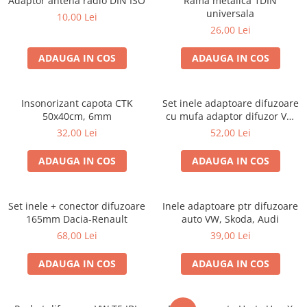
Adaptor antena radio DIN ISO
Rama metalica 1DIN
universala
10,00 Lei
26,00 Lei
ADAUGA IN COS
ADAUGA IN COS
Insonorizant capota CTK
Set inele adaptoare difuzoare
50x40cm, 6mm
cu mufa adaptor difuzor VW
Passat B5/B5.5
32,00 Lei
52,00 Lei
ADAUGA IN COS
ADAUGA IN COS
Set inele + conector difuzoare
Inele adaptoare ptr difuzoare
165mm Dacia-Renault
auto VW, Skoda, Audi
68,00 Lei
39,00 Lei
ADAUGA IN COS
ADAUGA IN COS