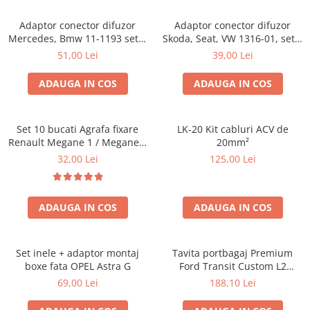
Adaptor conector difuzor
Adaptor conector difuzor
Mercedes, Bmw 11-1193 set 2
Skoda, Seat, VW 1316-01, set 2
bucati
bucati
51,00 Lei
39,00 Lei
ADAUGA IN COS
ADAUGA IN COS
Set 10 bucati Agrafa fixare
LK-20 Kit cabluri ACV de
Renault Megane 1 / Megane 1
20mm²
Classic 1995- , Scenic 1 , Clio
32,00 Lei
125,00 Lei
1990-2010 , Fiat Albea , Palio ,
Siena pentru chedere usi
pavilion
ADAUGA IN COS
ADAUGA IN COS
Set inele + adaptor montaj
Tavita portbagaj Premium
boxe fata OPEL Astra G
Ford Transit Custom L2
fabricatie 01.2013 - prezent
69,00 Lei
188,10 Lei
(ampatament lung)