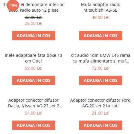
Trusa chei demontare interior
Mufa adaptor radio
-19%
auto, radio auto 12 piese
Mitsubishi AS-6B
32,00 Lei
49,00 Lei
26,00 Lei
ADAUGA IN COS
ADAUGA IN COS
Inele adaptoare fata boxe 13
Kit audio 1din BMW E46 rama
cm Opel
cu mufa alimentare si mufa
antena
59,00 Lei
72,00 Lei
ADAUGA IN COS
ADAUGA IN COS
Adaptor conector difuzor
Adaptor conector difuzor Ford
Dacia, Nissan AG-22 set 2
AG-20 set 2 bucati
bucati
54,00 Lei
21,00 Lei
ADAUGA IN COS
ADAUGA IN COS