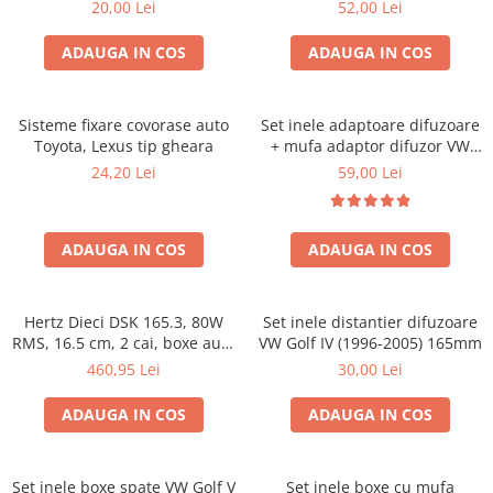
20,00 Lei
52,00 Lei
ADAUGA IN COS
ADAUGA IN COS
Sisteme fixare covorase auto
Set inele adaptoare difuzoare
Toyota, Lexus tip gheara
+ mufa adaptor difuzor VW
Golf IV
24,20 Lei
59,00 Lei
ADAUGA IN COS
ADAUGA IN COS
Hertz Dieci DSK 165.3, 80W
Set inele distantier difuzoare
RMS, 16.5 cm, 2 cai, boxe auto
VW Golf IV (1996-2005) 165mm
sisteme
460,95 Lei
30,00 Lei
ADAUGA IN COS
ADAUGA IN COS
Set inele boxe spate VW Golf V
Set inele boxe cu mufa