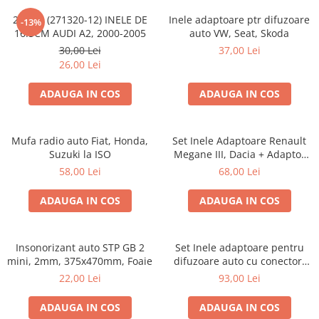
20.450 (271320-12) INELE DE
Inele adaptoare ptr difuzoare
-13%
16.5CM AUDI A2, 2000-2005
auto VW, Seat, Skoda
30,00 Lei
37,00 Lei
26,00 Lei
ADAUGA IN COS
ADAUGA IN COS
Mufa radio auto Fiat, Honda,
Set Inele Adaptoare Renault
Suzuki la ISO
Megane III, Dacia + Adaptor
conector difuzor
58,00 Lei
68,00 Lei
ADAUGA IN COS
ADAUGA IN COS
Insonorizant auto STP GB 2
Set Inele adaptoare pentru
mini, 2mm, 375x470mm, Foaie
difuzoare auto cu conectori
VW Passat B6 fata
22,00 Lei
93,00 Lei
ADAUGA IN COS
ADAUGA IN COS