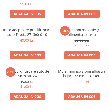
55,00 Lei
ADAUGA IN COS
ADAUGA IN COS
Inele adaptoare ptr difuzoare
Adaptor antena activ (cu
-26%
auto Toyota 271300-01-0
alimentare) fakra
49,00 Lei
39,00 Lei
29,00 Lei
ADAUGA IN COS
ADAUGA IN COS
Inele ptr difuzoare auto de
Mufa mini-iso 8 pini albastra
-16%
20cm ptr VW
la jack 3,5mm - Becker,
Blaupunkt, VDO
49,00 Lei
29,00 Lei
41,00 Lei
ADAUGA IN COS
ADAUGA IN COS