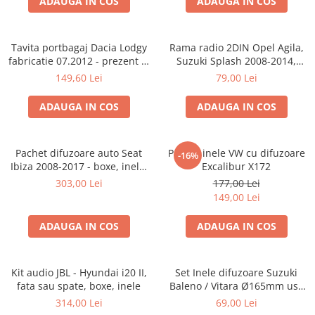
ADAUGA IN COS
ADAUGA IN COS
Tavita portbagaj Dacia Lodgy
Rama radio 2DIN Opel Agila,
fabricatie 07.2012 - prezent (7
Suzuki Splash 2008-2014,
locuri)
381294-04
149,60 Lei
79,00 Lei
ADAUGA IN COS
ADAUGA IN COS
Pachet difuzoare auto Seat
Pachet inele VW cu difuzoare
-16%
Ibiza 2008-2017 - boxe, inele,
Excalibur X172
adaptoare
303,00 Lei
177,00 Lei
149,00 Lei
ADAUGA IN COS
ADAUGA IN COS
Kit audio JBL - Hyundai i20 II,
Set Inele difuzoare Suzuki
fata sau spate, boxe, inele
Baleno / Vitara Ø165mm usa
fata, 271294-01
314,00 Lei
69,00 Lei