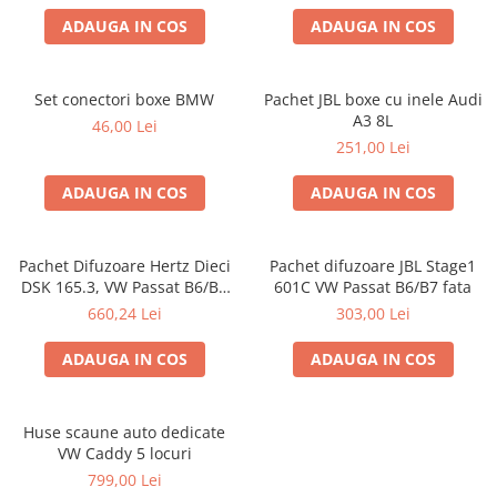
ADAUGA IN COS
ADAUGA IN COS
Set conectori boxe BMW
Pachet JBL boxe cu inele Audi
A3 8L
46,00 Lei
251,00 Lei
ADAUGA IN COS
ADAUGA IN COS
Pachet Difuzoare Hertz Dieci
Pachet difuzoare JBL Stage1
DSK 165.3, VW Passat B6/B7
601C VW Passat B6/B7 fata
fata
660,24 Lei
303,00 Lei
ADAUGA IN COS
ADAUGA IN COS
Huse scaune auto dedicate
VW Caddy 5 locuri
799,00 Lei