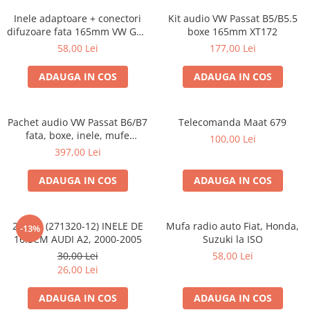
Inele adaptoare + conectori
Kit audio VW Passat B5/B5.5
difuzoare fata 165mm VW Golf
boxe 165mm XT172
V, VI
58,00 Lei
177,00 Lei
ADAUGA IN COS
ADAUGA IN COS
Pachet audio VW Passat B6/B7
Telecomanda Maat 679
fata, boxe, inele, mufe
100,00 Lei
adaptoare JBL STAGE2 604C
397,00 Lei
ADAUGA IN COS
ADAUGA IN COS
20.450 (271320-12) INELE DE
Mufa radio auto Fiat, Honda,
-13%
16.5CM AUDI A2, 2000-2005
Suzuki la ISO
30,00 Lei
58,00 Lei
26,00 Lei
ADAUGA IN COS
ADAUGA IN COS