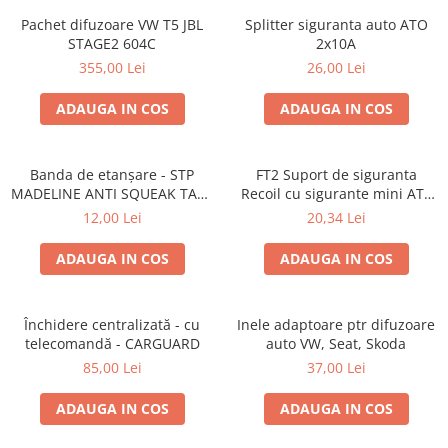
Pachet difuzoare VW T5 JBL
Splitter siguranta auto ATO
STAGE2 604C
2x10A
355,00 Lei
26,00 Lei
ADAUGA IN COS
ADAUGA IN COS
Banda de etanșare - STP
FT2 Suport de siguranta
MADELINE ANTI SQUEAK TAPE
Recoil cu sigurante mini ATS
- 15 x 2000mm
de 10A si 20A
12,00 Lei
20,34 Lei
ADAUGA IN COS
ADAUGA IN COS
Închidere centralizată - cu
Inele adaptoare ptr difuzoare
telecomandă - CARGUARD
auto VW, Seat, Skoda
85,00 Lei
37,00 Lei
ADAUGA IN COS
ADAUGA IN COS