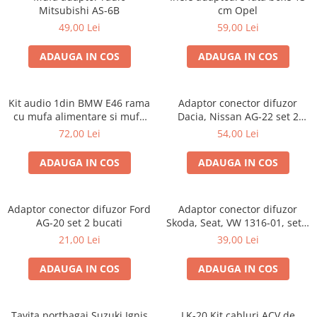
Mitsubishi AS-6B
cm Opel
49,00 Lei
59,00 Lei
ADAUGA IN COS
ADAUGA IN COS
Kit audio 1din BMW E46 rama
Adaptor conector difuzor
cu mufa alimentare si mufa
Dacia, Nissan AG-22 set 2
antena
bucati
72,00 Lei
54,00 Lei
ADAUGA IN COS
ADAUGA IN COS
Adaptor conector difuzor Ford
Adaptor conector difuzor
AG-20 set 2 bucati
Skoda, Seat, VW 1316-01, set 2
bucati
21,00 Lei
39,00 Lei
ADAUGA IN COS
ADAUGA IN COS
Tavita portbagaj Suzuki Ignis
LK-20 Kit cabluri ACV de