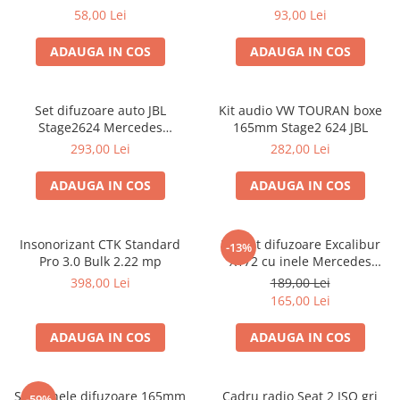
VW Passat B6 fata
58,00 Lei
93,00 Lei
ADAUGA IN COS
ADAUGA IN COS
Set difuzoare auto JBL
Kit audio VW TOURAN boxe
Stage2624 Mercedes
165mm Stage2 624 JBL
Vito/Viano, VW Crafter
293,00 Lei
282,00 Lei
ADAUGA IN COS
ADAUGA IN COS
Insonorizant CTK Standard
Pachet difuzoare Excalibur
-13%
Pro 3.0 Bulk 2.22 mp
X172 cu inele Mercedes
Vito/Viano W639, VW Crafter
398,00 Lei
189,00 Lei
165,00 Lei
ADAUGA IN COS
ADAUGA IN COS
Set 2 inele difuzoare 165mm
Cadru radio Seat 2 ISO gri
-59%