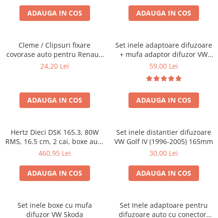
ADAUGA IN COS
ADAUGA IN COS
Cleme / Clipsuri fixare
Set inele adaptoare difuzoare
covorase auto pentru Renault
+ mufa adaptor difuzor VW
/ Nissan
Golf IV
24,20 Lei
59,00 Lei
ADAUGA IN COS
ADAUGA IN COS
Hertz Dieci DSK 165.3, 80W
Set inele distantier difuzoare
RMS, 16.5 cm, 2 cai, boxe auto
VW Golf IV (1996-2005) 165mm
sisteme
460,95 Lei
30,00 Lei
ADAUGA IN COS
ADAUGA IN COS
Set inele boxe cu mufa
Set Inele adaptoare pentru
difuzor VW Skoda
difuzoare auto cu conectori