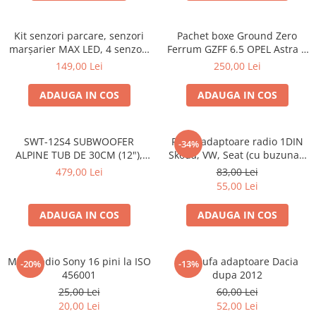
Kit senzori parcare, senzori
Pachet boxe Ground Zero
marșarier MAX LED, 4 senzori
Ferrum GZFF 6.5 OPEL Astra J,
negri -02287
Astra K
149,00 Lei
250,00 Lei
ADAUGA IN COS
ADAUGA IN COS
SWT-12S4 SUBWOOFER
Rama adaptoare radio 1DIN
-34%
ALPINE TUB DE 30CM (12"),
Skoda, VW, Seat (cu buzunar)
1000W
40.145
479,00 Lei
83,00 Lei
55,00 Lei
ADAUGA IN COS
ADAUGA IN COS
Mufa radio Sony 16 pini la ISO
Set mufa adaptoare Dacia
-20%
-13%
456001
dupa 2012
25,00 Lei
60,00 Lei
20,00 Lei
52,00 Lei