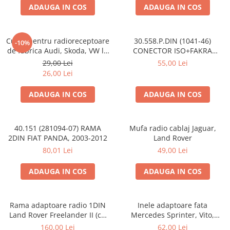
ADAUGA IN COS
ADAUGA IN COS
Cupla pentru radioreceptoare
30.558.P.DIN (1041-46)
-10%
de fabrica Audi, Skoda, VW la
CONECTOR ISO+FAKRA
conector ISO
CITROEN, 2003>
29,00 Lei
55,00 Lei
26,00 Lei
ADAUGA IN COS
ADAUGA IN COS
40.151 (281094-07) RAMA
Mufa radio cablaj Jaguar,
2DIN FIAT PANDA, 2003-2012
Land Rover
80,01 Lei
49,00 Lei
ADAUGA IN COS
ADAUGA IN COS
Rama adaptoare radio 1DIN
Inele adaptoare fata
Land Rover Freelander II (cu
Mercedes Sprinter, Vito,
buzunar)
Viano, 271190-18
160,00 Lei
62,00 Lei