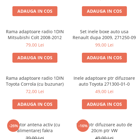
ADAUGA IN COS
ADAUGA IN COS
Rama adaptoare radio 1DIN
Set inele boxe auto usa
Mitsubishi Colt 2008-2012
Renault dupa 2009, 271250-09
79,00 Lei
99,00 Lei
ADAUGA IN COS
ADAUGA IN COS
Rama adaptoare radio 1DIN
Inele adaptoare ptr difuzoare
Toyota Corrola (cu buzunar)
auto Toyota 271300-01-0
72,00 Lei
49,00 Lei
ADAUGA IN COS
ADAUGA IN COS
Adaptor antena activ (cu
Inele ptr difuzoare auto de
-26%
-16%
alimentare) fakra
20cm ptr VW
39,00 Lei
49,00 Lei