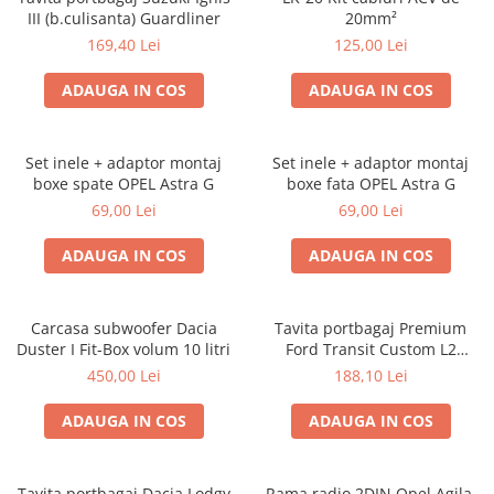
III (b.culisanta) Guardliner
20mm²
169,40 Lei
125,00 Lei
ADAUGA IN COS
ADAUGA IN COS
Set inele + adaptor montaj
Set inele + adaptor montaj
boxe spate OPEL Astra G
boxe fata OPEL Astra G
69,00 Lei
69,00 Lei
ADAUGA IN COS
ADAUGA IN COS
Carcasa subwoofer Dacia
Tavita portbagaj Premium
Duster I Fit-Box volum 10 litri
Ford Transit Custom L2
fabricatie 01.2013 - prezent
450,00 Lei
188,10 Lei
(ampatament lung)
ADAUGA IN COS
ADAUGA IN COS
Tavita portbagaj Dacia Lodgy
Rama radio 2DIN Opel Agila,