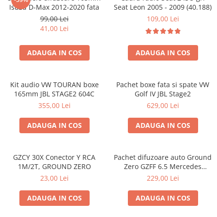
Isuzu D-Max 2012-2020 fata
Seat Leon 2005 - 2009 (40.188)
99,00 Lei
109,00 Lei
41,00 Lei
ADAUGA IN COS
ADAUGA IN COS
Kit audio VW TOURAN boxe
Pachet boxe fata si spate VW
165mm JBL STAGE2 604C
Golf IV JBL Stage2
355,00 Lei
629,00 Lei
ADAUGA IN COS
ADAUGA IN COS
GZCY 30X Conector Y RCA
Pachet difuzoare auto Ground
1M/2T, GROUND ZERO
Zero GZFF 6.5 Mercedes
Vito/Viano/Sprinter
23,00 Lei
229,00 Lei
ADAUGA IN COS
ADAUGA IN COS