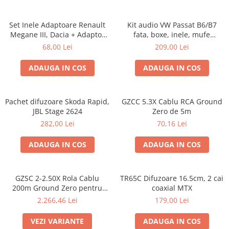
Set Inele Adaptoare Renault
Kit audio VW Passat B6/B7
Megane III, Dacia + Adaptor
fata, boxe, inele, mufe
conector difuzor
adaptoare Excalibur X172
68,00 Lei
209,00 Lei
ADAUGA IN COS
ADAUGA IN COS
Pachet difuzoare Skoda Rapid,
GZCC 5.3X Cablu RCA Ground
JBL Stage 2624
Zero de 5m
282,00 Lei
70,16 Lei
ADAUGA IN COS
ADAUGA IN COS
GZSC 2-2.50X Rola Cablu
TR65C Difuzoare 16.5cm, 2 cai
200m Ground Zero pentru
coaxial MTX
difuzoare, 2x2,5 mm²
2.266,46 Lei
179,00 Lei
VEZI VARIANTE
ADAUGA IN COS