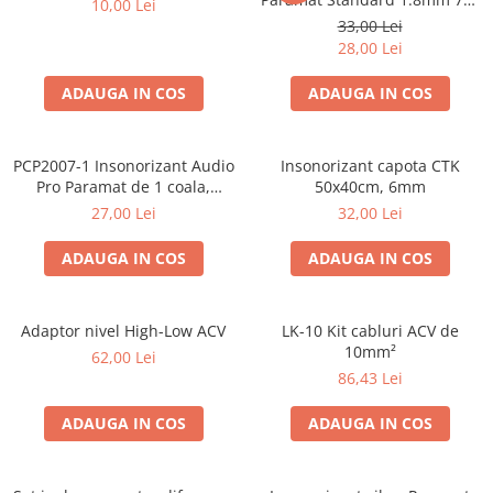
10,00 Lei
50cm, 1 coala PCP1006-1
33,00 Lei
28,00 Lei
ADAUGA IN COS
ADAUGA IN COS
PCP2007-1 Insonorizant Audio
Insonorizant capota CTK
Pro Paramat de 1 coala,
50x40cm, 6mm
spuma de 6mm grosime,
27,00 Lei
32,00 Lei
500x500mm, 2.5mp
ADAUGA IN COS
ADAUGA IN COS
Adaptor nivel High-Low ACV
LK-10 Kit cabluri ACV de
10mm²
62,00 Lei
86,43 Lei
ADAUGA IN COS
ADAUGA IN COS