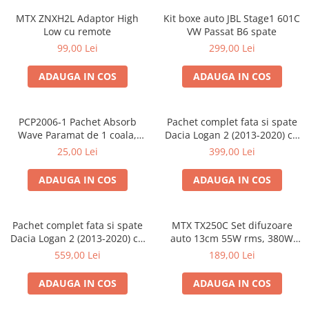
MTX ZNXH2L Adaptor High
Kit boxe auto JBL Stage1 601C
Low cu remote
VW Passat B6 spate
99,00 Lei
299,00 Lei
ADAUGA IN COS
ADAUGA IN COS
PCP2006-1 Pachet Absorb
Pachet complet fata si spate
Wave Paramat de 1 coala,
Dacia Logan 2 (2013-2020) cu
spuma de 16mm grosime,
boxe Ground Zero Ferrum
25,00 Lei
399,00 Lei
500*150mm, 0.75mp
GZFF
ADAUGA IN COS
ADAUGA IN COS
Pachet complet fata si spate
MTX TX250C Set difuzoare
Dacia Logan 2 (2013-2020) cu
auto 13cm 55W rms, 380W
boxe Ground Zero Ferrum
peak
559,00 Lei
189,00 Lei
GZFC
ADAUGA IN COS
ADAUGA IN COS