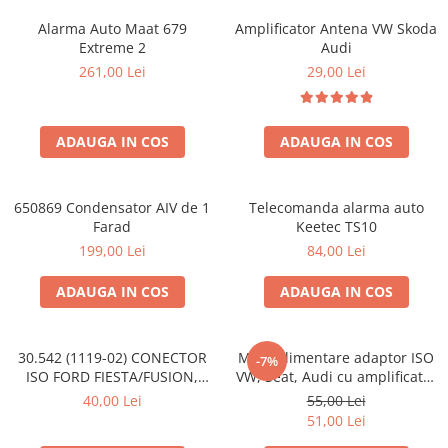
Alarma Auto Maat 679
Amplificator Antena VW Skoda
Extreme 2
Audi
261,00 Lei
29,00 Lei
ADAUGA IN COS
ADAUGA IN COS
650869 Condensator AIV de 1
Telecomanda alarma auto
Farad
Keetec TS10
199,00 Lei
84,00 Lei
ADAUGA IN COS
ADAUGA IN COS
30.542 (1119-02) CONECTOR
Mufa alimentare adaptor ISO
-7%
ISO FORD FIESTA/FUSION,
VW, Seat, Audi cu amplificator
2002-2005
antena
40,00 Lei
55,00 Lei
51,00 Lei