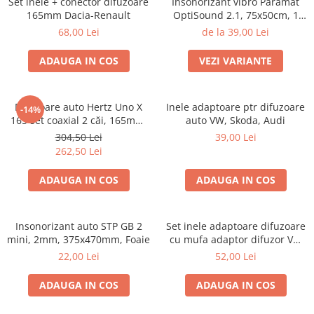
Set inele + conector difuzoare
Insonorizant vibro Paramat
165mm Dacia-Renault
OptiSound 2.1, 75x50cm, 1
coala
68,00 Lei
de la 39,00 Lei
ADAUGA IN COS
VEZI VARIANTE
Difuzoare auto Hertz Uno X
Inele adaptoare ptr difuzoare
-14%
165 set coaxial 2 căi, 165mm,
auto VW, Skoda, Audi
55W RMS, 4Ω, set 2 difuzoare
304,50 Lei
39,00 Lei
262,50 Lei
ADAUGA IN COS
ADAUGA IN COS
Insonorizant auto STP GB 2
Set inele adaptoare difuzoare
mini, 2mm, 375x470mm, Foaie
cu mufa adaptor difuzor VW
Passat B5/B5.5
22,00 Lei
52,00 Lei
ADAUGA IN COS
ADAUGA IN COS