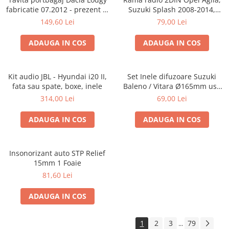
fabricatie 07.2012 - prezent (7
Suzuki Splash 2008-2014,
locuri)
381294-04
149,60 Lei
79,00 Lei
ADAUGA IN COS
ADAUGA IN COS
Kit audio JBL - Hyundai i20 II,
Set Inele difuzoare Suzuki
fata sau spate, boxe, inele
Baleno / Vitara Ø165mm usa
fata, 271294-01
314,00 Lei
69,00 Lei
ADAUGA IN COS
ADAUGA IN COS
Insonorizant auto STP Relief
15mm 1 Foaie
81,60 Lei
ADAUGA IN COS
1
2
3
79
...