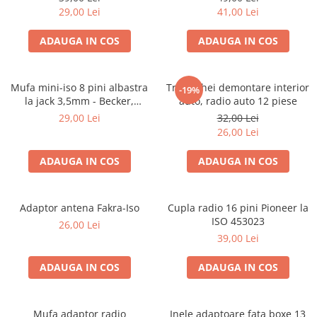
29,00 Lei
41,00 Lei
ADAUGA IN COS
ADAUGA IN COS
Mufa mini-iso 8 pini albastra
Trusa chei demontare interior
-19%
la jack 3,5mm - Becker,
auto, radio auto 12 piese
Blaupunkt, VDO
29,00 Lei
32,00 Lei
26,00 Lei
ADAUGA IN COS
ADAUGA IN COS
Adaptor antena Fakra-Iso
Cupla radio 16 pini Pioneer la
ISO 453023
26,00 Lei
39,00 Lei
ADAUGA IN COS
ADAUGA IN COS
Mufa adaptor radio
Inele adaptoare fata boxe 13