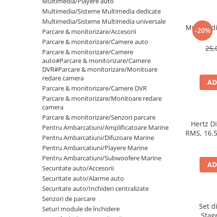
Multimedia/Playere auto
Multimedia/Sisteme Multimedia dedicate
Multimedia/Sisteme Multimedia universale
Mufa radi
-20%
Parcare & monitorizare/Accesorii
Parcare & monitorizare/Camere auto
25,
Parcare & monitorizare/Camere
auto#Parcare & monitorizare/Camere
DVR#Parcare & monitorizare/Monitoare
redare camera
AD
Parcare & monitorizare/Camere DVR
Parcare & monitorizare/Monitoare redare
camera
Parcare & monitorizare/Senzori parcare
Hertz D
Pentru Ambarcatiuni/Amplificatoare Marine
RMS, 16.5
Pentru Ambarcatiuni/Difuzoare Marine
Pentru Ambarcatiuni/Playere Marine
Pentru Ambarcatiuni/Subwoofere Marine
AD
Securitate auto/Accesorii
Securitate auto/Alarme auto
Securitate auto/Inchideri centralizate
Senzori de parcare
Set d
Seturi module de închidere
Stag