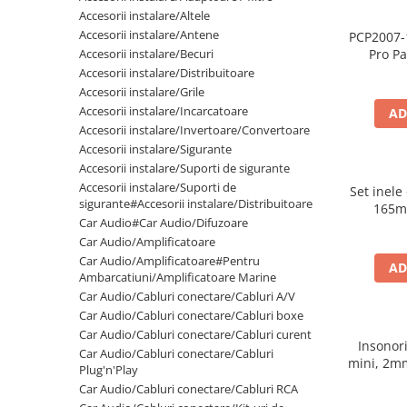
Cupla radio aftermarket
Accesorii instalare/Altele
Accesorii instalare/Antene
PCP2007-
Cupla radio OEM
Accesorii instalare/Becuri
Pro Pa
Inele boxe auto
spuma
Accesorii instalare/Distribuitoare
500
Accesorii instalare/Grile
Rame radio 1DIN
Accesorii instalare/Incarcatoare
AD
Rame radio 2DIN
Accesorii instalare/Invertoare/Convertoare
Accesorii instalare/Sigurante
Car Audio
Accesorii instalare/Suporti de sigurante
Amplificatoare
Accesorii instalare/Suporti de
Set inele
CD Playere Auto
sigurante#Accesorii instalare/Distribuitoare
165m
Car Audio#Car Audio/Difuzoare
Conectori Difuzoare
Car Audio/Amplificatoare
Difuzoare, boxe auto coaxiale
Car Audio/Amplificatoare#Pentru
AD
Ambarcatiuni/Amplificatoare Marine
Difuzoare-Sisteme / Componente
Car Audio/Cabluri conectare/Cabluri A/V
Car Audio/Cabluri conectare/Cabluri boxe
Insonorizant Auto
Car Audio/Cabluri conectare/Cabluri curent
Vibro absorbant
Insonor
Car Audio/Cabluri conectare/Cabluri
mini, 2m
Sigurante
Plug'n'Play
Car Audio/Cabluri conectare/Cabluri RCA
Subwoofer