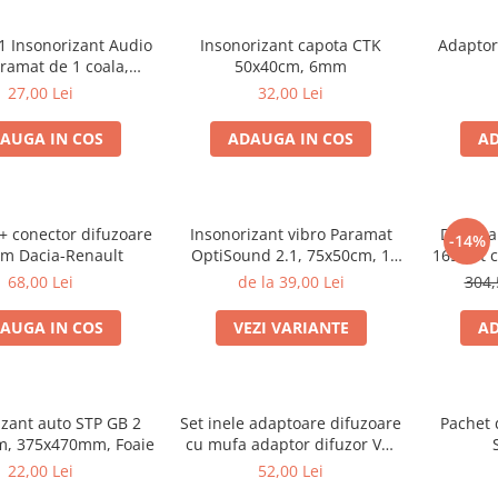
1 Insonorizant Audio
Insonorizant capota CTK
Adaptor
ramat de 1 coala,
50x40cm, 6mm
 de 6mm grosime,
27,00 Lei
32,00 Lei
x500mm, 2.5mp
AUGA IN COS
ADAUGA IN COS
AD
 + conector difuzoare
Insonorizant vibro Paramat
Difuzoa
-14%
m Dacia-Renault
OptiSound 2.1, 75x50cm, 1
165 set 
coala
55W RMS,
68,00 Lei
de la 39,00 Lei
304,
AUGA IN COS
VEZI VARIANTE
AD
izant auto STP GB 2
Set inele adaptoare difuzoare
Pachet 
m, 375x470mm, Foaie
cu mufa adaptor difuzor VW
Passat B5/B5.5
22,00 Lei
52,00 Lei