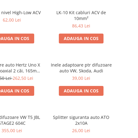
 nivel High-Low ACV
LK-10 Kit cabluri ACV de
10mm²
62,00 Lei
86,43 Lei
AUGA IN COS
ADAUGA IN COS
re auto Hertz Uno X
Inele adaptoare ptr difuzoare
coaxial 2 căi, 165mm,
auto VW, Skoda, Audi
 4Ω, set 2 difuzoare
50 Lei
262,50 Lei
39,00 Lei
AUGA IN COS
ADAUGA IN COS
difuzoare VW T5 JBL
Splitter siguranta auto ATO
STAGE2 604C
2x10A
355,00 Lei
26,00 Lei