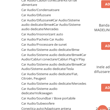
Car Audio/Cabluri conectare/Kit-uri de
AD
Electrice, Electronice Auto
alimentare
Car Audio/Condensatoare
Accesorii alarme auto
Car Audio/Difuzoare
Alarme auto Alarme masina
Car Audio/Difuzoare#Car Audio/Sisteme
audio dedicate/Bmw#Car Audio/Sisteme
Banda 
Detectoare Radar
audio dedicate/Mercedes
MADELIN
Senzori parcare auto
Car Audio/Insonorizant auto
-
Car Audio/Pachete Car Audio
Echipamente atelier
Car Audio/Procesoare de sunet
AD
Consumabile Service
Car Audio/Sisteme audio dedicate/Bmw
Car Audio/Sisteme audio dedicate/Bmw#Car
Instrumente Atelier
Audio/Cabluri conectare/Cabluri Plug'n'Play
Set clipsuri auto de plastic
Car Audio/Sisteme audio dedicate/Bmw#Car
Inele ad
Audio/Sisteme audio dedicate/Tesla
Piese si accesorii
difuzoar
Car Audio/Sisteme audio dedicate/Fiat,
Amortizoare hayon
Citroën, Peugeot
Car Audio/Sisteme audio dedicate/Mercedes
Accesorii auto
AD
Car Audio/Sisteme audio
Incalzire scaune
dedicate/Volkswagen
Car Audio/Soundbar / Boxe portabile
Stergatoare auto
Car Audio/Subwoofere
Paravanturi auto
Conectica auto/Adaptoare antena
20.450 (