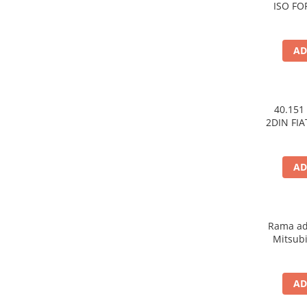
ISO FO
AD
40.151
2DIN FIA
AD
Rama ad
Mitsubi
AD