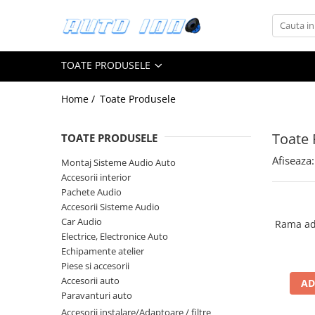
Toate Produsele
TOATE PRODUSELE
Montaj Sisteme Audio Auto
Accesorii interior
Home /
Toate Produsele
Covorase auto mocheta
Covorase cauciuc auto dedicate
Toate 
TOATE PRODUSELE
Huse scaun auto dedicate
Afiseaza:
Montaj Sisteme Audio Auto
Accesorii interior
Odorizant Auto
Pachete Audio
Plase portbagaj
Accesorii Sisteme Audio
Tavite portbagaj auto
Car Audio
Rama ad
Electrice, Electronice Auto
Pachete Audio
Echipamente atelier
Accesorii Sisteme Audio
Piese si accesorii
Conectica
Accesorii auto
AD
Paravanturi auto
Cupla carkit
Accesorii instalare/Adaptoare / filtre