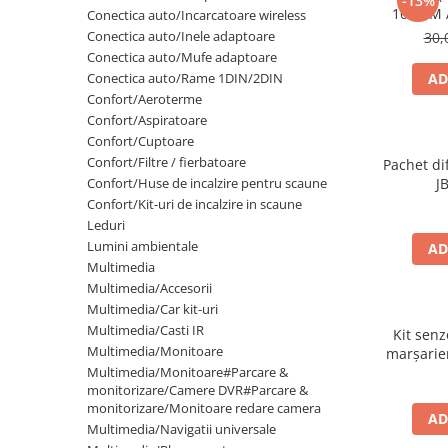
-13%
Lumini ambientale
16.5CM 
Conectica auto/Incarcatoare wireless
Conectica auto/Inele adaptoare
30,
Conectica auto/Mufe adaptoare
Conectica auto/Rame 1DIN/2DIN
AD
Confort/Aeroterme
Confort/Aspiratoare
Confort/Cuptoare
Confort/Filtre / fierbatoare
Pachet di
Confort/Huse de incalzire pentru scaune
J
Confort/Kit-uri de incalzire in scaune
Leduri
Lumini ambientale
AD
Multimedia
Multimedia/Accesorii
Multimedia/Car kit-uri
Multimedia/Casti IR
Kit senz
Multimedia/Monitoare
marșarie
Multimedia/Monitoare#Parcare &
monitorizare/Camere DVR#Parcare &
monitorizare/Monitoare redare camera
AD
Multimedia/Navigatii universale