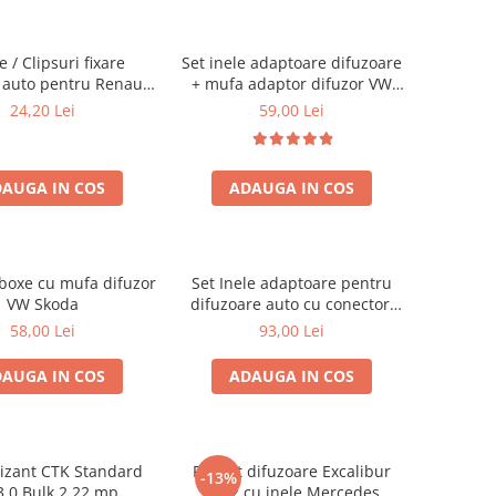
 / Clipsuri fixare
Set inele adaptoare difuzoare
 auto pentru Renault
+ mufa adaptor difuzor VW
/ Nissan
Golf IV
24,20 Lei
59,00 Lei
AUGA IN COS
ADAUGA IN COS
 boxe cu mufa difuzor
Set Inele adaptoare pentru
VW Skoda
difuzoare auto cu conectori
VW Passat B6 fata
58,00 Lei
93,00 Lei
AUGA IN COS
ADAUGA IN COS
izant CTK Standard
Pachet difuzoare Excalibur
-13%
3.0 Bulk 2.22 mp
X172 cu inele Mercedes