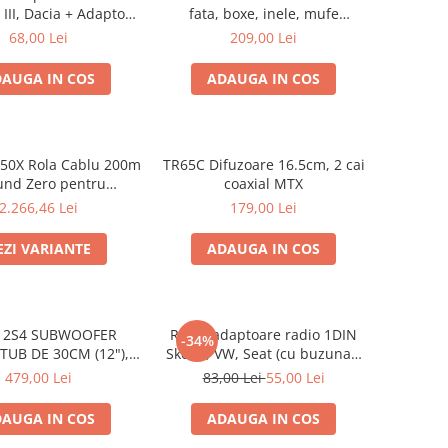
III, Dacia + Adaptor
fata, boxe, inele, mufe
nector difuzor
adaptoare Excalibur X172
68,00 Lei
209,00 Lei
AUGA IN COS
ADAUGA IN COS
.50X Rola Cablu 200m
TR65C Difuzoare 16.5cm, 2 cai
und Zero pentru
coaxial MTX
zoare, 2x2,5 mm²
2.266,46 Lei
179,00 Lei
EZI VARIANTE
ADAUGA IN COS
12S4 SUBWOOFER
Rama adaptoare radio 1DIN
-34%
TUB DE 30CM (12"),
Skoda, VW, Seat (cu buzunar)
1000W
40.145
479,00 Lei
83,00 Lei
55,00 Lei
AUGA IN COS
ADAUGA IN COS