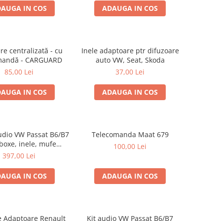
AUGA IN COS
ADAUGA IN COS
re centralizată - cu
Inele adaptoare ptr difuzoare
mandă - CARGUARD
auto VW, Seat, Skoda
85,00 Lei
37,00 Lei
AUGA IN COS
ADAUGA IN COS
udio VW Passat B6/B7
Telecomanda Maat 679
 boxe, inele, mufe
100,00 Lei
re JBL STAGE2 604C
397,00 Lei
AUGA IN COS
ADAUGA IN COS
le Adaptoare Renault
Kit audio VW Passat B6/B7