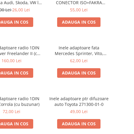
ca Audi, Skoda, VW la
CONECTOR ISO+FAKRA
conector ISO
CITROEN, 2003>
00 Lei
26,00 Lei
55,00 Lei
AUGA IN COS
ADAUGA IN COS
aptoare radio 1DIN
Inele adaptoare fata
er Freelander II (cu
Mercedes Sprinter, Vito,
buzunar)
Viano, 271190-18
160,00 Lei
62,00 Lei
AUGA IN COS
ADAUGA IN COS
aptoare radio 1DIN
Inele adaptoare ptr difuzoare
Corrola (cu buzunar)
auto Toyota 271300-01-0
72,00 Lei
49,00 Lei
AUGA IN COS
ADAUGA IN COS