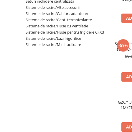
Seturi închidere centralizată
Vito/
Sisteme de racire/Alte accesorii
Sisteme de racire/Cabluri, adaptoare
AD
Sisteme de racire/Genti termoizolante
Sisteme de racire/Huse cu ventilatie
Sisteme de racire/Huse pentru frigidere CFX3
Sisteme de racire/Lazi frigorifice
Set 2 in
Sisteme de racire/Mini racitoare
-59%
Isuzu D
99,
AD
GZCY 3
1M/2
AD