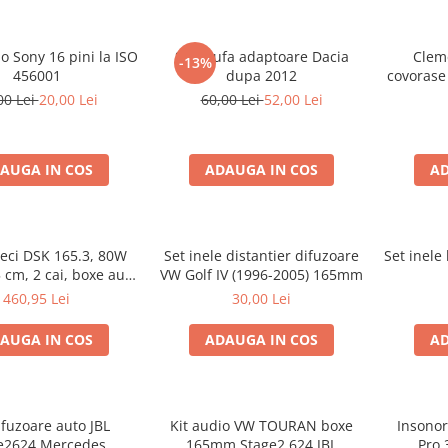
o Sony 16 pini la ISO
Set mufa adaptoare Dacia
Cleme
-13%
456001
dupa 2012
covorase
00 Lei
20,00 Lei
60,00 Lei
52,00 Lei
AUGA IN COS
ADAUGA IN COS
AD
ieci DSK 165.3, 80W
Set inele distantier difuzoare
Set inele
 cm, 2 cai, boxe auto
VW Golf IV (1996-2005) 165mm
sisteme
460,95 Lei
30,00 Lei
AUGA IN COS
ADAUGA IN COS
AD
ifuzoare auto JBL
Kit audio VW TOURAN boxe
Insonor
e2624 Mercedes
165mm Stage2 624 JBL
Pro 