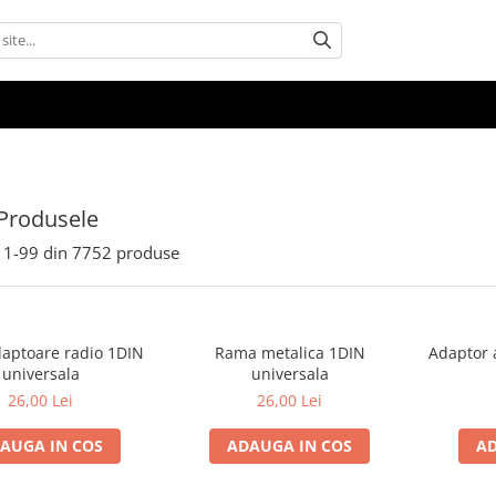
Produsele
1-
99
din
7752
produse
aptoare radio 1DIN
Rama metalica 1DIN
Adaptor 
universala
universala
26,00 Lei
26,00 Lei
AUGA IN COS
ADAUGA IN COS
AD