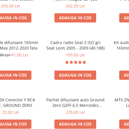
Viano, VW Crafter
293,00 Lei
282,00 Lei
AUGA IN COS
ADAUGA IN COS
AD
ele difuzoare 165mm
Cadru radio Seat 2 ISO gri
Kit au
-Max 2012-2020 fata
Seat Leon 2005 - 2009 (40.188)
165mm
00 Lei
41,00 Lei
109,00 Lei
AUGA IN COS
ADAUGA IN COS
AD
0X Conector Y RCA
Pachet difuzoare auto Ground
MTX ZN
T, GROUND ZERO
Zero GZFF 6.5 Mercedes
L
Vito/Viano/Sprinter
23,00 Lei
229,00 Lei
AUGA IN COS
ADAUGA IN COS
AD