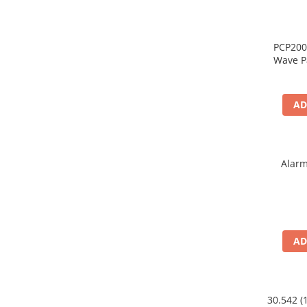
PCP200
Wave P
spuma 
500*
AD
Alarm
AD
30.542 