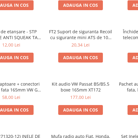
AUGA IN COS
ADAUGA IN COS
AD
de etanșare - STP
FT2 Suport de siguranta Recoil
Închide
E ANTI SQUEAK TAPE
cu sigurante mini ATS de 10A
teleco
 15 x 2000mm
si 20A
12,00 Lei
20,34 Lei
AUGA IN COS
ADAUGA IN COS
AD
aptoare + conectori
Kit audio VW Passat B5/B5.5
Pachet a
e fata 165mm VW Golf
boxe 165mm XT172
fata,
V, VI
adaptoa
58,00 Lei
177,00 Lei
AUGA IN COS
ADAUGA IN COS
AD
271320-12) INELE DE
Mufa radio auto Fiat, Honda,
Set Ine