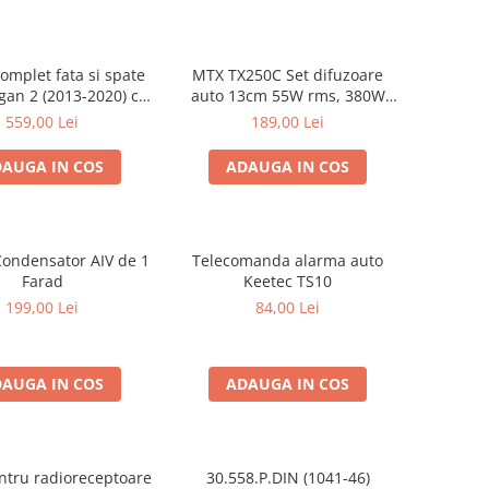
omplet fata si spate
MTX TX250C Set difuzoare
gan 2 (2013-2020) cu
auto 13cm 55W rms, 380W
round Zero Ferrum
peak
559,00 Lei
189,00 Lei
GZFC
AUGA IN COS
ADAUGA IN COS
ondensator AIV de 1
Telecomanda alarma auto
Farad
Keetec TS10
199,00 Lei
84,00 Lei
AUGA IN COS
ADAUGA IN COS
ntru radioreceptoare
30.558.P.DIN (1041-46)