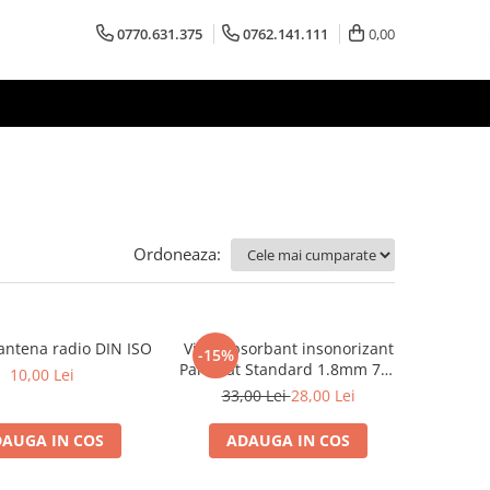
0770.631.375
0762.141.111
0,00
Ordoneaza:
antena radio DIN ISO
Vibroabsorbant insonorizant
-15%
Paramat Standard 1.8mm 70x
10,00 Lei
50cm, 1 coala PCP1006-1
33,00 Lei
28,00 Lei
AUGA IN COS
ADAUGA IN COS