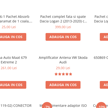
6-1 Pachet Absorb
Pachet complet fata si spate
Pachet c
aramat de 1 coala,
Dacia Logan 2 (2013-2020) cu
Dacia Lo
de 16mm grosime,
boxe Ground Zero Ferrum
boxe G
25,00 Lei
399,00 Lei
150mm, 0.75mp
GZFF
AUGA IN COS
ADAUGA IN COS
AD
a Auto Maat 679
Amplificator Antena VW Skoda
650869 C
Extreme 2
Audi
261,00 Lei
29,00 Lei
AUGA IN COS
ADAUGA IN COS
AD
(1119-02) CONECTOR
Mufa alimentare adaptor ISO
Cupla pe
-7%
-10%