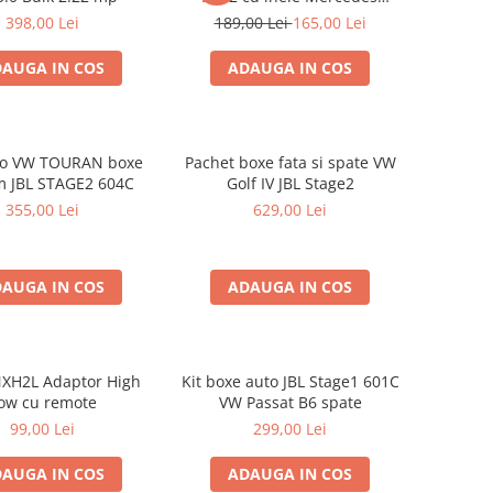
Vito/Viano W639, VW Crafter
398,00 Lei
189,00 Lei
165,00 Lei
AUGA IN COS
ADAUGA IN COS
dio VW TOURAN boxe
Pachet boxe fata si spate VW
 JBL STAGE2 604C
Golf IV JBL Stage2
355,00 Lei
629,00 Lei
AUGA IN COS
ADAUGA IN COS
XH2L Adaptor High
Kit boxe auto JBL Stage1 601C
ow cu remote
VW Passat B6 spate
99,00 Lei
299,00 Lei
AUGA IN COS
ADAUGA IN COS