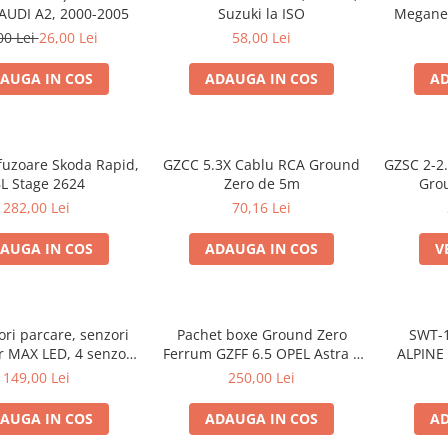
AUDI A2, 2000-2005
Suzuki la ISO
Megane 
co
00 Lei
26,00 Lei
58,00 Lei
AUGA IN COS
ADAUGA IN COS
AD
fuzoare Skoda Rapid,
GZCC 5.3X Cablu RCA Ground
GZSC 2-2
BL Stage 2624
Zero de 5m
Gro
difu
282,00 Lei
70,16 Lei
AUGA IN COS
ADAUGA IN COS
V
ori parcare, senzori
Pachet boxe Ground Zero
SWT-
r MAX LED, 4 senzori
Ferrum GZFF 6.5 OPEL Astra J,
ALPINE 
negri -02287
Astra K
149,00 Lei
250,00 Lei
AUGA IN COS
ADAUGA IN COS
AD