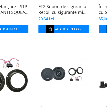
tanșare - STP
FT2 Suport de siguranta
Înch
 ANTI SQUEAK
Recoil cu sigurante mini
cu 
 x 2000mm
ATS de 10A si 20A
CA
20,34 Lei
85,0
AUGA IN COS
ADAUGA IN COS