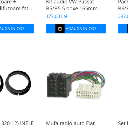
toare +
Kit audio VW Passat
Pac
difuzoare fata
B5/B5.5 boxe 165mm
B6/B
Golf V, VI
XT172
muf
177,00 Lei
397,
STA
AUGA IN COS
ADAUGA IN COS
1320-12) INELE
Mufa radio auto Fiat,
Set 