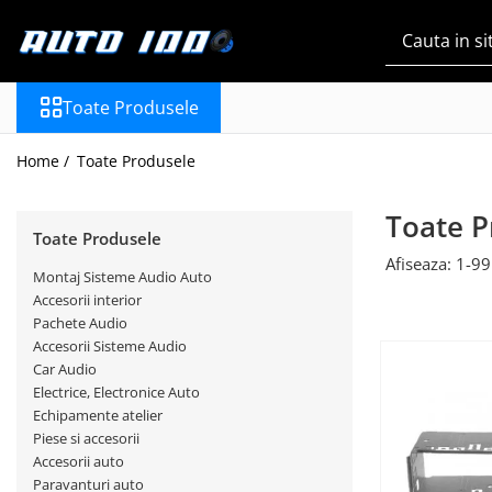
Toate Produsele
Toate Produsele
Montaj Sisteme Audio Auto
Accesorii interior
Home /
Toate Produsele
Covorase auto mocheta
Covorase cauciuc auto
Toate P
dedicate
Toate Produsele
Afiseaza:
1-
99
Huse scaun auto dedicate
Montaj Sisteme Audio Auto
Accesorii interior
Odorizant Auto
Pachete Audio
Plase portbagaj
Accesorii Sisteme Audio
Car Audio
Tavite portbagaj auto
Electrice, Electronice Auto
Echipamente atelier
Pachete Audio
Piese si accesorii
Accesorii Sisteme Audio
Accesorii auto
Conectica
Paravanturi auto