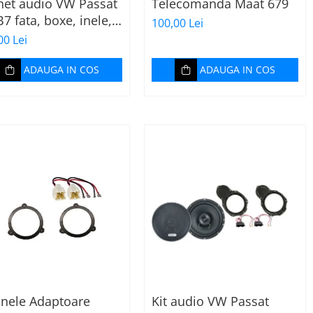
het audio VW Passat
Telecomanda Maat 679
7 fata, boxe, inele,
100,00 Lei
e adaptoare JBL
00 Lei
GE2 604C
ADAUGA IN COS
ADAUGA IN COS
Inele Adaptoare
Kit audio VW Passat