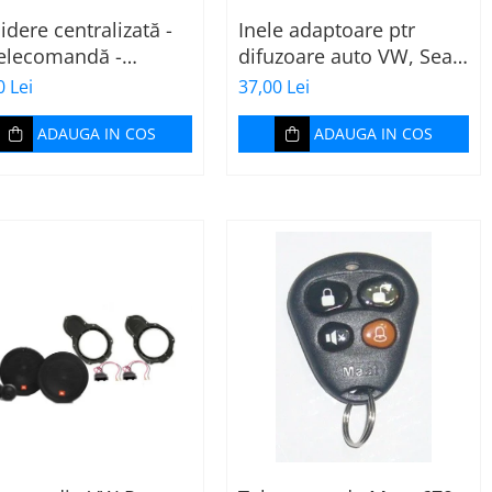
idere centralizată -
Inele adaptoare ptr
telecomandă -
difuzoare auto VW, Seat,
RGUARD
Skoda
0 Lei
37,00 Lei
ADAUGA IN COS
ADAUGA IN COS