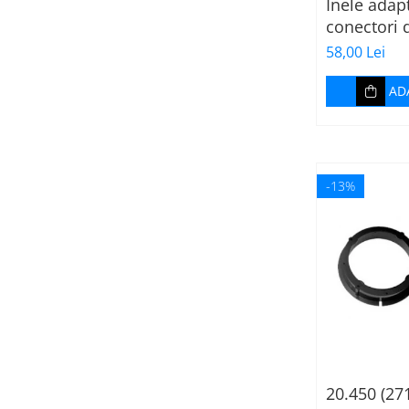
Inele adap
conectori 
165mm VW 
58,00 Lei
AD
-13%
20.450 (27