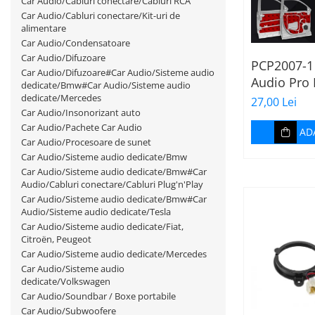
Car Audio/Cabluri conectare/Cabluri RCA
Vibro absorbant
Car Audio/Cabluri conectare/Kit-uri de
Sigurante
alimentare
Car Audio/Condensatoare
Subwoofer
Car Audio/Difuzoare
PCP2007-1 
Car Audio/Difuzoare#Car Audio/Sisteme audio
Electrice, Electronice Auto
Audio Pro 
dedicate/Bmw#Car Audio/Sisteme audio
Accesorii alarme auto
coala, sp
dedicate/Mercedes
27,00 Lei
Car Audio/Insonorizant auto
grosime, 
Alarme auto Alarme masina
Car Audio/Pachete Car Audio
2.5mp
AD
Detectoare Radar
Car Audio/Procesoare de sunet
Car Audio/Sisteme audio dedicate/Bmw
Senzori parcare auto
Car Audio/Sisteme audio dedicate/Bmw#Car
Echipamente atelier
Audio/Cabluri conectare/Cabluri Plug'n'Play
Car Audio/Sisteme audio dedicate/Bmw#Car
Consumabile Service
Audio/Sisteme audio dedicate/Tesla
Instrumente Atelier
Car Audio/Sisteme audio dedicate/Fiat,
Citroën, Peugeot
Set clipsuri auto de plastic
Car Audio/Sisteme audio dedicate/Mercedes
Car Audio/Sisteme audio
Piese si accesorii
dedicate/Volkswagen
Amortizoare hayon
Car Audio/Soundbar / Boxe portabile
Car Audio/Subwoofere
Accesorii auto