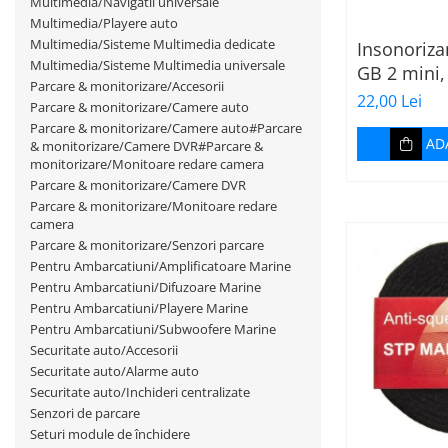
Multimedia/Navigatii universale
Multimedia/Playere auto
Multimedia/Sisteme Multimedia dedicate
Insonoriza
Multimedia/Sisteme Multimedia universale
GB 2 mini
Parcare & monitorizare/Accesorii
375x470mm
22,00 Lei
Parcare & monitorizare/Camere auto
Parcare & monitorizare/Camere auto#Parcare
AD
& monitorizare/Camere DVR#Parcare &
monitorizare/Monitoare redare camera
Parcare & monitorizare/Camere DVR
Parcare & monitorizare/Monitoare redare
camera
Parcare & monitorizare/Senzori parcare
Pentru Ambarcatiuni/Amplificatoare Marine
Pentru Ambarcatiuni/Difuzoare Marine
Pentru Ambarcatiuni/Playere Marine
Pentru Ambarcatiuni/Subwoofere Marine
Securitate auto/Accesorii
Securitate auto/Alarme auto
Securitate auto/Inchideri centralizate
Senzori de parcare
Seturi module de închidere