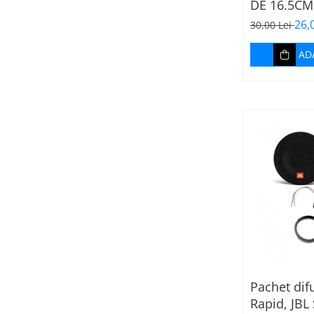
DE 16.5CM
2000-2005
26,
30,00 Lei
AD
Pachet dif
Rapid, JBL