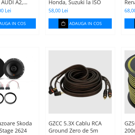
 AUDI A2,
Honda, Suzuki la ISO
Rena
Dac
00 Lei
58,00 Lei
68,0
cone
AUGA IN COS
ADAUGA IN COS
uzoare Skoda
GZCC 5.3X Cablu RCA
GZS
 Stage 2624
Ground Zero de 5m
200