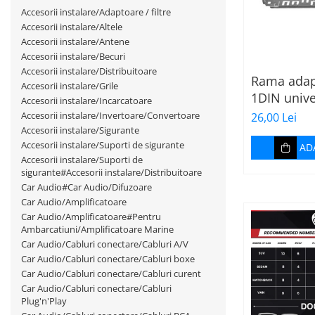
Cupla carkit
Accesorii instalare/Adaptoare / filtre
Accesorii instalare/Altele
Cupla radio aftermarket
Accesorii instalare/Antene
Accesorii instalare/Becuri
Cupla radio OEM
Accesorii instalare/Distribuitoare
Rama adap
Inele boxe auto
Accesorii instalare/Grile
1DIN unive
Accesorii instalare/Incarcatoare
Rame radio 1DIN
Accesorii instalare/Invertoare/Convertoare
26,00 Lei
Rame radio 2DIN
Accesorii instalare/Sigurante
Accesorii instalare/Suporti de sigurante
AD
Car Audio
Accesorii instalare/Suporti de
Amplificatoare
sigurante#Accesorii instalare/Distribuitoare
Car Audio#Car Audio/Difuzoare
CD Playere Auto
Car Audio/Amplificatoare
Conectori Difuzoare
Car Audio/Amplificatoare#Pentru
Ambarcatiuni/Amplificatoare Marine
Difuzoare, boxe auto coaxiale
Car Audio/Cabluri conectare/Cabluri A/V
Car Audio/Cabluri conectare/Cabluri boxe
Difuzoare-Sisteme /
Car Audio/Cabluri conectare/Cabluri curent
Componente
Car Audio/Cabluri conectare/Cabluri
Insonorizant Auto
Plug'n'Play