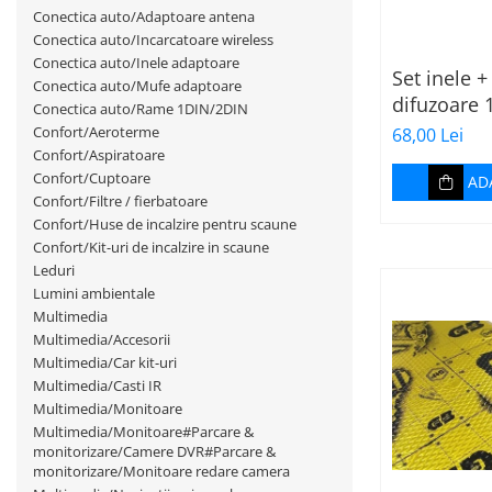
Conectica auto/Adaptoare antena
Incalzire scaune
Conectica auto/Incarcatoare wireless
Stergatoare auto
Conectica auto/Inele adaptoare
Set inele 
Conectica auto/Mufe adaptoare
Paravanturi auto
difuzoare
Conectica auto/Rame 1DIN/2DIN
Lumini ambientale
Renault
Confort/Aeroterme
68,00 Lei
Confort/Aspiratoare
Confort/Cuptoare
AD
Confort/Filtre / fierbatoare
Confort/Huse de incalzire pentru scaune
Confort/Kit-uri de incalzire in scaune
Leduri
Lumini ambientale
Multimedia
Multimedia/Accesorii
Multimedia/Car kit-uri
Multimedia/Casti IR
Multimedia/Monitoare
Multimedia/Monitoare#Parcare &
monitorizare/Camere DVR#Parcare &
monitorizare/Monitoare redare camera