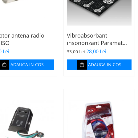
ptor antena radio
Vibroabsorbant
 ISO
insonorizant Paramat
Standard 1.8mm 70x
0 Lei
28,00 Lei
33,00 Lei
50cm, 1 coala PCP1006-1
ADAUGA IN COS
ADAUGA IN COS