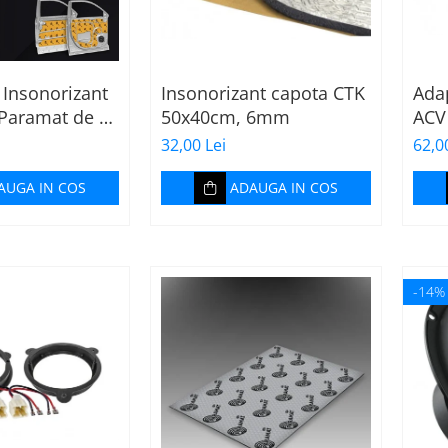
Insonorizant
Insonorizant capota CTK
Ada
Paramat de 1
50x40cm, 6mm
ACV
uma de 6mm
32,00 Lei
62,0
500x500mm,
AUGA IN COS
ADAUGA IN COS
-14%