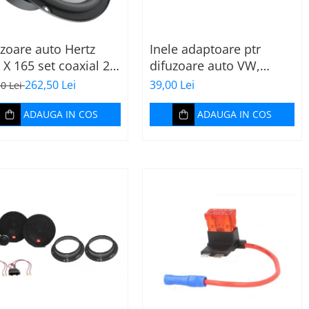
zoare auto Hertz
Inele adaptoare ptr
X 165 set coaxial 2
difuzoare auto VW,
, 165mm, 55W RMS,
Skoda, Audi
262,50 Lei
39,00 Lei
50 Lei
set 2 difuzoare
ADAUGA IN COS
ADAUGA IN COS