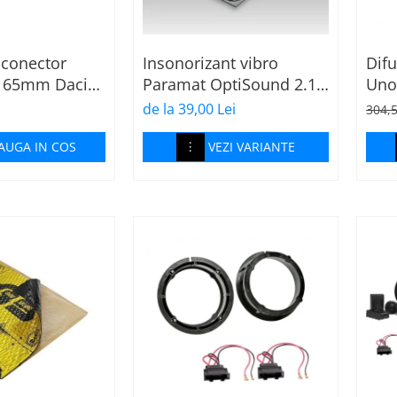
+ conector
Insonorizant vibro
Difu
 165mm Dacia-
Paramat OptiSound 2.1,
Uno 
75x50cm, 1 coala
căi
de la 39,00 Lei
304,
4Ω, 
AUGA IN COS
VEZI VARIANTE