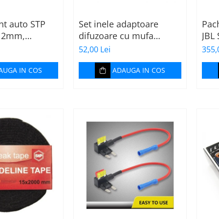
nt auto STP
Set inele adaptoare
Pac
, 2mm,
difuzoare cu mufa
JBL
, Foaie
adaptor difuzor VW
52,00 Lei
355,
Passat B5/B5.5
AUGA IN COS
ADAUGA IN COS