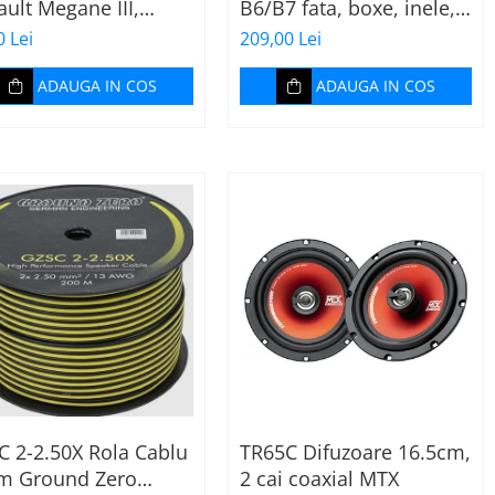
ult Megane III,
B6/B7 fata, boxe, inele,
ia + Adaptor
mufe adaptoare
0 Lei
209,00 Lei
ctor difuzor
Excalibur X172
ADAUGA IN COS
ADAUGA IN COS
C 2-2.50X Rola Cablu
TR65C Difuzoare 16.5cm,
m Ground Zero
2 cai coaxial MTX