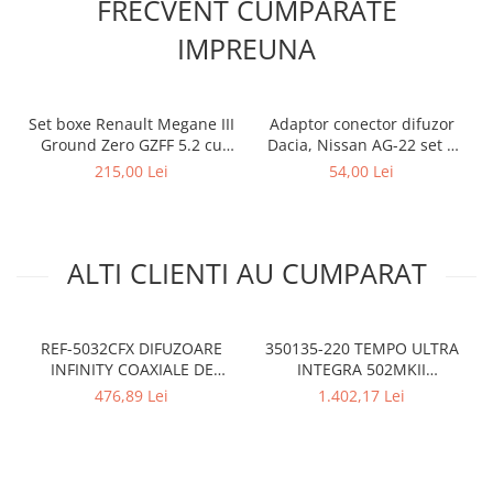
FRECVENT CUMPARATE
IMPREUNA
Set boxe Renault Megane III
Adaptor conector difuzor
Ground Zero GZFF 5.2 cu
Dacia, Nissan AG-22 set 2
inele si conectori
bucati
215,00 Lei
54,00 Lei
ALTI CLIENTI AU CUMPARAT
REF-5032CFX DIFUZOARE
350135-220 TEMPO ULTRA
INFINITY COAXIALE DE
INTEGRA 502MKII
13CM, 45W RMS
DIFUZOARE COAXIALE DE
476,89 Lei
1.402,17 Lei
13CM MOREL, 100W RMS