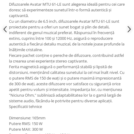
Difuzoarele Avatar MTU 61-LE sunt alegerea ideală pentru cei care
doresc să experimenteze sunetul într-o formă autentică și
captivantă.
Cu un diametru de 6.5 inch, difuzoarele Avatar MTU 61-LE sunt
proiectate pentru a oferi un sunet bogat și plin de detalii,
indiferent de genul muzical preferat. Răspunsul în frecvență
extins, cuprins între 100 și 12000 Hz, asigură o reproducere
autentică a fiecărui detaliu muzical, de la notele joase profunde la
înălțimile cristaline.
Fiecare pachet conține o pereche de difuzoare, contribuind astfel
la crearea unei experiențe stereo captivante.
Ferita magnetică asigură o performanță stabilă și lipsită de
distorsiuni, menținând calitatea sunetului la cel mai înalt nivel. Cu
o putere RMS de 150 de wați și o putere maximă impresionantă
de 300 de wați, aceste difuzoare vor satisface cu siguranță orice
apetit pentru volum și intensitate. Impedanța lor, cu mențiunea
"Niciuna Ohm," subliniază adaptabilitatea lor la o gamă largă de
sisteme audio, făcându-le potrivite pentru diverse aplicații.
Specificatii tehnice
Dimensiune: 165mm
Putere RMS: 150 W
Putere MAX: 300 W