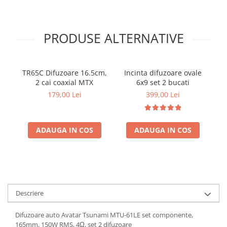
PRODUSE ALTERNATIVE
TR65C Difuzoare 16.5cm,
Incinta difuzoare ovale
Se
2 cai coaxial MTX
6x9 set 2 bucati
UN
179,00 Lei
399,00 Lei
ADAUGA IN COS
ADAUGA IN COS
Descriere
Difuzoare auto Avatar Tsunami MTU-61LE set componente,
165mm, 150W RMS, 4Ω, set 2 difuzoare