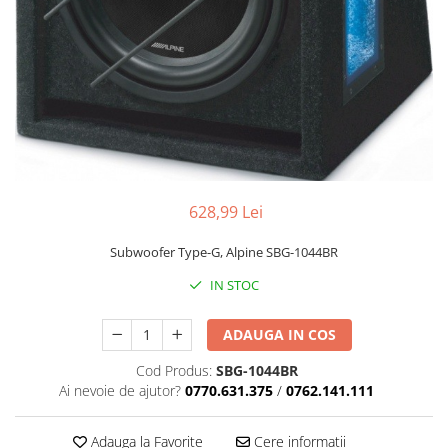
Cupla radio aftermarket
Cupla radio OEM
Inele boxe auto
Rame radio 1DIN
Rame radio 2DIN
Car Audio
Amplificatoare
628,99 Lei
CD Playere Auto
Subwoofer Type-G, Alpine SBG-1044BR
Conectori Difuzoare
Difuzoare, boxe auto coaxiale
IN STOC
Difuzoare-Sisteme / Componente
ADAUGA IN COS
Insonorizant Auto
Cod Produs:
SBG-1044BR
Vibro absorbant
Ai nevoie de ajutor?
0770.631.375
/
0762.141.111
Sigurante
Subwoofer
Adauga la Favorite
Cere informatii