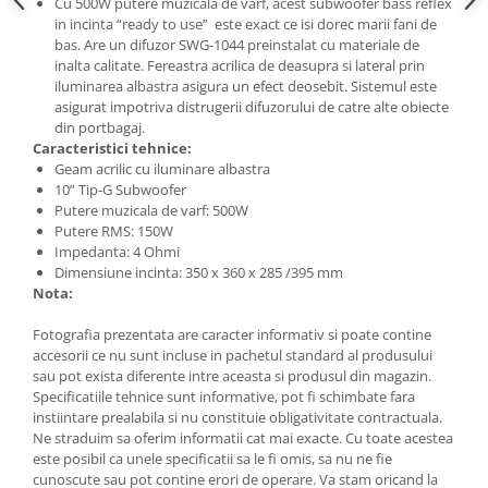
Cu 500W putere muzicala de varf, acest subwoofer bass reflex
Lumini ambientale
in incinta “ready to use” este exact ce isi dorec marii fani de
bas. Are un difuzor SWG-1044 preinstalat cu materiale de
inalta calitate. Fereastra acrilica de deasupra si lateral prin
iluminarea albastra asigura un efect deosebit. Sistemul este
asigurat impotriva distrugerii difuzorului de catre alte obiecte
din portbagaj.
Caracteristici tehnice:
Geam acrilic cu iluminare albastra
10” Tip-G Subwoofer
Putere muzicala de varf: 500W
Putere RMS: 150W
Impedanta: 4 Ohmi
Dimensiune incinta: 350 x 360 x 285 /395 mm
Nota:
Fotografia prezentata are caracter informativ si poate contine
accesorii ce nu sunt incluse in pachetul standard al produsului
sau pot exista diferente intre aceasta si produsul din magazin.
Specificatiile tehnice sunt informative, pot fi schimbate fara
instiintare prealabila si nu constituie obligativitate contractuala.
Ne straduim sa oferim informatii cat mai exacte. Cu toate acestea
este posibil ca unele specificatii sa le fi omis, sa nu ne fie
cunoscute sau pot contine erori de operare. Va stam oricand la