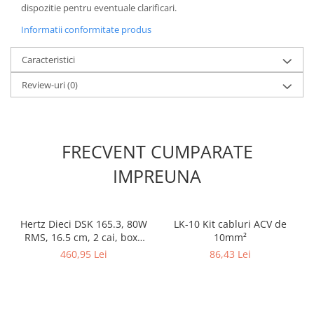
dispozitie pentru eventuale clarificari.
Informatii conformitate produs
Caracteristici
Review-uri
(0)
FRECVENT CUMPARATE
IMPREUNA
Hertz Dieci DSK 165.3, 80W
LK-10 Kit cabluri ACV de
RMS, 16.5 cm, 2 cai, boxe
10mm²
auto sisteme
460,95 Lei
86,43 Lei