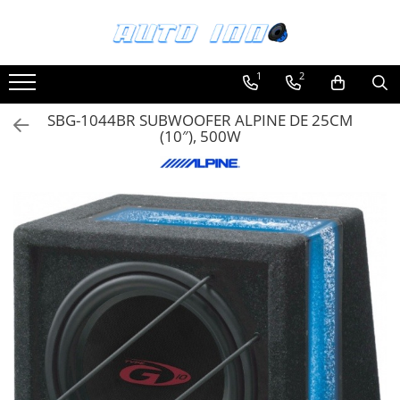
Toate Produsele
1
2
Montaj Sisteme Audio Auto
SBG-1044BR SUBWOOFER ALPINE DE 25CM
Accesorii interior
(10″), 500W
Covorase auto mocheta
Covorase cauciuc auto dedicate
Huse scaun auto dedicate
Odorizant Auto
Plase portbagaj
Tavite portbagaj auto
Pachete Audio
Accesorii Sisteme Audio
Conectica
Cupla carkit