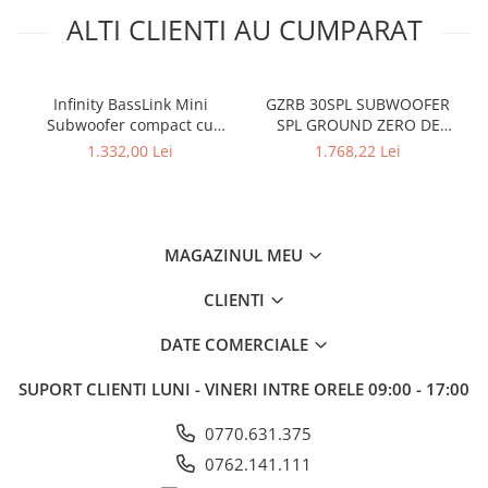
ALTI CLIENTI AU CUMPARAT
Infinity BassLink Mini
GZRB 30SPL SUBWOOFER
Subwoofer compact cu
SPL GROUND ZERO DE
subwoofer de 6"x8" și
30CM (12"), 1350W
1.332,00 Lei
1.768,22 Lei
amplificator de 100 wați
MAGAZINUL MEU
CLIENTI
DATE COMERCIALE
SUPORT CLIENTI
LUNI - VINERI INTRE ORELE 09:00 - 17:00
0770.631.375
0762.141.111