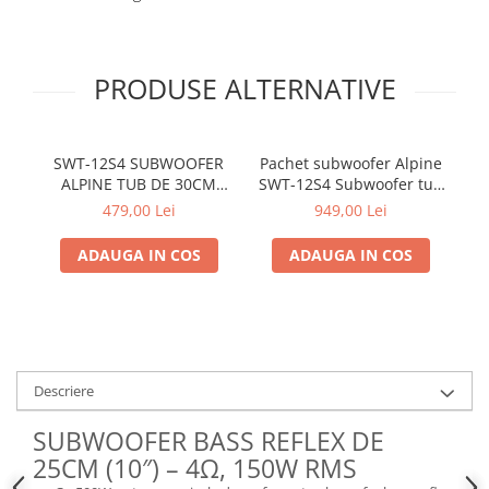
Electrice, Electronice Auto
Accesorii alarme auto
PRODUSE ALTERNATIVE
Alarme auto Alarme masina
Detectoare Radar
Senzori parcare auto
SWT-12S4 SUBWOOFER
Pachet subwoofer Alpine
GZ
Echipamente atelier
ALPINE TUB DE 30CM
SWT-12S4 Subwoofer tub
SP
(12"), 1000W
30cm (12″) + BBX-T600
479,00 Lei
949,00 Lei
Consumabile Service
Amplificator auto 2
Instrumente Atelier
canale + 350940 kit
ADAUGA IN COS
ADAUGA IN COS
cabluri Aiv 10mm²
Set clipsuri auto de plastic
Piese si accesorii
Amortizoare hayon
Accesorii auto
Descriere
Incalzire scaune
SUBWOOFER BASS REFLEX DE
Stergatoare auto
25CM (10″) – 4Ω, 150W RMS
Paravanturi auto