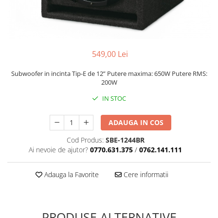
Cupla radio aftermarket
Cupla radio OEM
Inele boxe auto
Rame radio 1DIN
549,00 Lei
Rame radio 2DIN
Subwoofer in incinta Tip-E de 12” Putere maxima: 650W Putere RMS:
Car Audio
200W
Amplificatoare
IN STOC
CD Playere Auto
ADAUGA IN COS
Conectori Difuzoare
Difuzoare, boxe auto coaxiale
Cod Produs:
SBE-1244BR
Ai nevoie de ajutor?
0770.631.375
/
0762.141.111
Difuzoare-Sisteme / Componente
Insonorizant Auto
Adauga la Favorite
Cere informatii
Vibro absorbant
Sigurante
Subwoofer
PRODUSE ALTERNATIVE