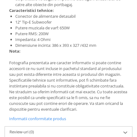
Lumini ambientale
catre alte obiecte din portbagaj.
Caracteristici tehnice:
Conector de alimentare detasabil
12” Tip-E Subwoofer
Putere muzicala de varf: 650W
Putere RMS: 200W
Impedanta: 4 Ohmi
Dimensiune incinta: 386 x 393 x 327 /432 mm
Nota:
Fotografia prezentata are caracter informativ si poate contine
accesorii ce nu sunt incluse in pachetul standard al produsului
sau pot exista diferente intre aceasta si produsul din magazin.
Specificatiile tehnice sunt informative, pot fi schimbate fara
instiintare prealabila si nu constituie obligativitate contractuala.
Ne straduim sa oferim informatii cat mai exacte. Cu toate acestea
este posibil ca unele specificatii sa le fi omis, sa nu ne fie
cunoscute sau pot contine erori de operare. Va stam oricand la
dispozitie pentru eventuale clarificari.
Informatii conformitate produs
Review-uri
(0)