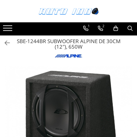
Toate Produsele
1
2
Montaj Sisteme Audio Auto
SBE-1244BR SUBWOOFER ALPINE DE 30CM
Accesorii interior
(12″), 650W
Covorase auto mocheta
Covorase cauciuc auto dedicate
Huse scaun auto dedicate
Odorizant Auto
Plase portbagaj
Tavite portbagaj auto
Pachete Audio
Accesorii Sisteme Audio
Conectica
Cupla carkit