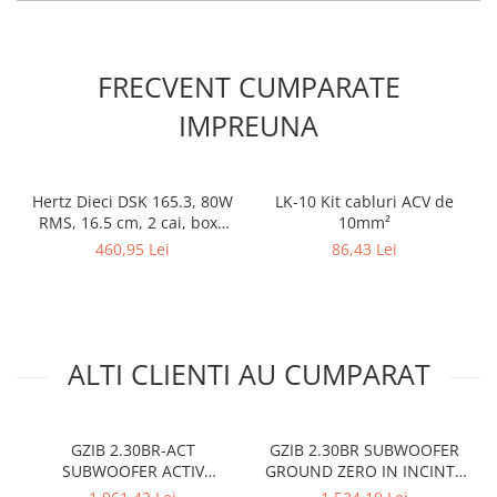
FRECVENT CUMPARATE
IMPREUNA
Hertz Dieci DSK 165.3, 80W
LK-10 Kit cabluri ACV de
RMS, 16.5 cm, 2 cai, boxe
10mm²
auto sisteme
460,95 Lei
86,43 Lei
ALTI CLIENTI AU CUMPARAT
GZIB 2.30BR-ACT
GZIB 2.30BR SUBWOOFER
SUBWOOFER ACTIV
GROUND ZERO IN INCINTA
GROUND ZERO IN INCINTA
DUBLA DE 12″ (2x30CM),