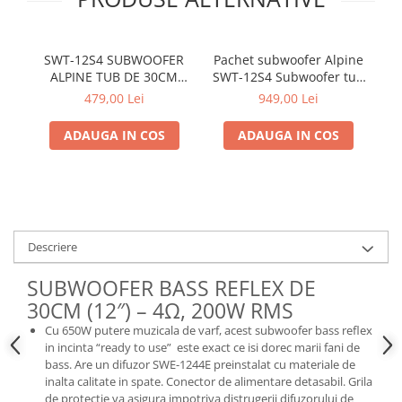
Electrice, Electronice Auto
Accesorii alarme auto
SWT-12S4 SUBWOOFER
Pachet subwoofer Alpine
Alarme auto Alarme masina
ALPINE TUB DE 30CM
SWT-12S4 Subwoofer tub
Go
(12"), 1000W
30cm (12″) + BBX-T600
Detectoare Radar
479,00 Lei
949,00 Lei
Amplificator auto 2
Senzori parcare auto
canale + 350940 kit
ADAUGA IN COS
ADAUGA IN COS
cabluri Aiv 10mm²
Echipamente atelier
Consumabile Service
Instrumente Atelier
Set clipsuri auto de plastic
Descriere
Piese si accesorii
Amortizoare hayon
SUBWOOFER BASS REFLEX DE
30CM (12″) – 4Ω, 200W RMS
Accesorii auto
Cu 650W putere muzicala de varf, acest subwoofer bass reflex
Incalzire scaune
in incinta “ready to use” este exact ce isi dorec marii fani de
Stergatoare auto
bass. Are un difuzor SWE-1244E preinstalat cu materiale de
inalta calitate in spate. Conector de alimentare detasabil. Grila
Paravanturi auto
de protectie va asigura impotriva distrugerii difuzorului de