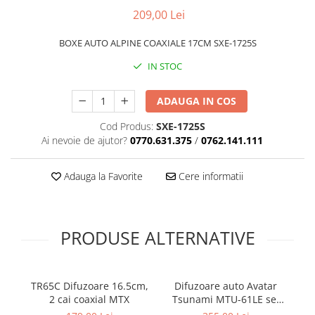
Cupla radio aftermarket
209,00 Lei
Cupla radio OEM
BOXE AUTO ALPINE COAXIALE 17CM SXE-1725S
Inele boxe auto
IN STOC
Rame radio 1DIN
Rame radio 2DIN
ADAUGA IN COS
Car Audio
Cod Produs:
SXE-1725S
Amplificatoare
Ai nevoie de ajutor?
0770.631.375
/
0762.141.111
CD Playere Auto
Adauga la Favorite
Cere informatii
Conectori Difuzoare
Difuzoare, boxe auto coaxiale
Difuzoare-Sisteme / Componente
PRODUSE ALTERNATIVE
Insonorizant Auto
Vibro absorbant
Sigurante
TR65C Difuzoare 16.5cm,
Difuzoare auto Avatar
I
2 cai coaxial MTX
Tsunami MTU-61LE set
Subwoofer
componente, 165mm,