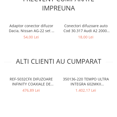
IMPREUNA
Adaptor conector difuzor
Conectori difuzoare auto
Dacia, Nissan AG-22 set 2
Cod 30.317 Audi A2 2000-
bucati
2005
54,00 Lei
18,00 Lei
ALTI CLIENTI AU CUMPARAT
REF-5032CFX DIFUZOARE
350136-220 TEMPO ULTRA
INFINITY COAXIALE DE
INTEGRA 602MKII
13CM, 45W RMS
DIFUZOARE COAXIALE DE
476,89 Lei
1.402,17 Lei
16.5CM MOREL , 120W RMS