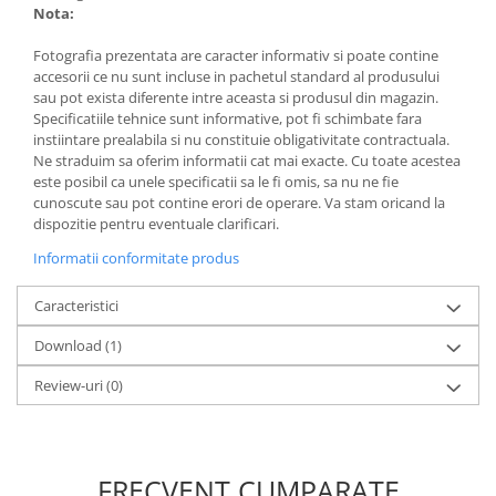
Lumini ambientale
Nota:
Fotografia prezentata are caracter informativ si poate contine
accesorii ce nu sunt incluse in pachetul standard al produsului
sau pot exista diferente intre aceasta si produsul din magazin.
Specificatiile tehnice sunt informative, pot fi schimbate fara
instiintare prealabila si nu constituie obligativitate contractuala.
Ne straduim sa oferim informatii cat mai exacte. Cu toate acestea
este posibil ca unele specificatii sa le fi omis, sa nu ne fie
cunoscute sau pot contine erori de operare. Va stam oricand la
dispozitie pentru eventuale clarificari.
Informatii conformitate produs
Caracteristici
Download (1)
Review-uri
(0)
FRECVENT CUMPARATE