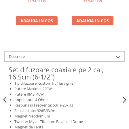
179,00 Lei
355,00 Lei
150W RMS, 4Ω, set 2
Electrice, Electronice Auto
difuzoare
Accesorii alarme auto
ADAUGA IN COS
ADAUGA IN COS
Alarme auto Alarme masina
Detectoare Radar
Senzori parcare auto
Echipamente atelier
Consumabile Service
Descriere
Instrumente Atelier
Set difuzoare coaxiale pe 2 cai,
Set clipsuri auto de plastic
16.5cm (6-1/2″)
Piese si accesorii
Tip difuzoare: custom fit ( fara grile )
Putere Maxima: 220W
Amortizoare hayon
Putere RMS: 40W
Accesorii auto
Impedanta: 4 Ohmi
Raspuns in Frecventa: 60Hz-20kHz
Incalzire scaune
Sensibilitate: 92dB/W/m
Stergatoare auto
Magnet Neodymium
Tweeter Mylar-Titanium Balanced Dome
Paravanturi auto
Magnet de Ferita