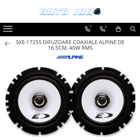
Toate Produsele
1
2
Montaj Sisteme Audio Auto
SXE-1725S DIFUZOARE COAXIALE ALPINE DE
Accesorii interior
16.5CM, 40W RMS
Covorase auto mocheta
Covorase cauciuc auto dedicate
Huse scaun auto dedicate
Odorizant Auto
Plase portbagaj
Tavite portbagaj auto
Pachete Audio
Accesorii Sisteme Audio
Conectica
Cupla carkit