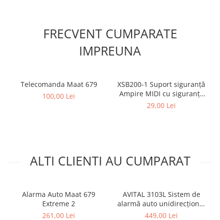
FRECVENT CUMPARATE
IMPREUNA
Telecomanda Maat 679
XSB200-1 Suport siguranță
Ampire MIDI cu siguranță
100,00 Lei
de 30A
29,00 Lei
ALTI CLIENTI AU CUMPARAT
Alarma Auto Maat 679
AVITAL 3103L Sistem de
Extreme 2
alarmă auto unidirecțional
fără cheie, două
261,00 Lei
449,00 Lei