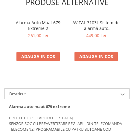
PRODUSE ALTERNATIVE
Alarma Auto Maat 679
AVITAL 3103L Sistem de
Al
Extreme 2
alarmă auto
unidirecțional fără cheie,
261,00 Lei
449,00 Lei
două telecomenzi cu 3
butoane
ADAUGA IN COS
ADAUGA IN COS
Descriere
Alarma auto maat 679 extreme
PROTECTIE USI CAPOTA PORTBAGAJ
SENZOR SOC CU PREAVERTIZARE REGLABIL DIN TELECOMANDA
TELECOMENZI PROGRAMABILE CU PATRU BUTOANE COD