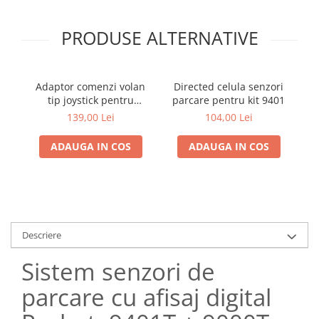
PRODUSE ALTERNATIVE
Adaptor comenzi volan
Directed celula senzori
tip joystick pentru
parcare pentru kit 9401
m
navigatii cu android si
139,00 Lei
104,00 Lei
key1 si key2
ADAUGA IN COS
ADAUGA IN COS
Descriere
Sistem senzori de
parcare cu afisaj digital