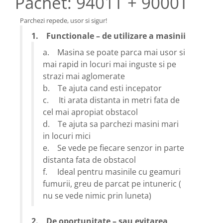
Pachet: 9401T + 9000T
Parchezi repede, usor si sigur!
1. Functionale – de utilizare a masinii
a. Masina se poate parca mai usor si
mai rapid in locuri mai inguste si pe
strazi mai aglomerate
b. Te ajuta cand esti incepator
c. Iti arata distanta in metri fata de
cel mai apropiat obstacol
d. Te ajuta sa parchezi masini mari
in locuri mici
e. Se vede pe fiecare senzor in parte
distanta fata de obstacol
f. Ideal pentru masinile cu geamuri
fumurii, greu de parcat pe intuneric (
nu se vede nimic prin luneta)
2. De oportunitate – sau evitarea