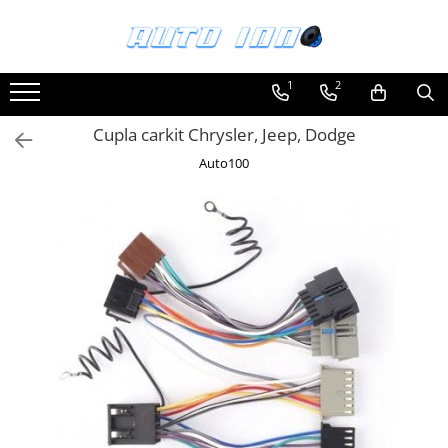
Toate Produsele
1
2
Montaj Sisteme Audio Auto
Cupla carkit Chrysler, Jeep, Dodge
Accesorii interior
Covorase auto mocheta
Auto100
Covorase cauciuc auto dedicate
Huse scaun auto dedicate
Odorizant Auto
Plase portbagaj
Tavite portbagaj auto
Pachete Audio
Accesorii Sisteme Audio
Conectica
Cupla carkit