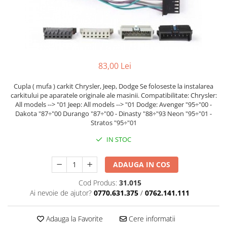
Cupla radio aftermarket
Cupla radio OEM
Inele boxe auto
Rame radio 1DIN
83,00 Lei
Rame radio 2DIN
Car Audio
Cupla ( mufa ) carkit Chrysler, Jeep, Dodge Se foloseste la instalarea
carkitului pe aparatele originale ale masinii. Compatibilitate: Chrysler:
Amplificatoare
All models --> "01 Jeep: All models --> "01 Dodge: Avenger "95÷"00 -
CD Playere Auto
Dakota "87÷"00 Durango "87÷"00 - Dinasty "88÷"93 Neon "95÷"01 -
Stratos "95÷"01
Conectori Difuzoare
IN STOC
Difuzoare, boxe auto coaxiale
Difuzoare-Sisteme / Componente
ADAUGA IN COS
Insonorizant Auto
Cod Produs:
31.015
Vibro absorbant
Ai nevoie de ajutor?
0770.631.375
/
0762.141.111
Sigurante
Adauga la Favorite
Cere informatii
Subwoofer