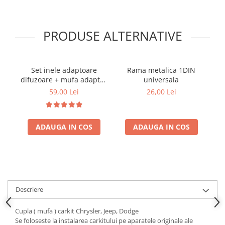
Electrice, Electronice Auto
Accesorii alarme auto
PRODUSE ALTERNATIVE
Alarme auto Alarme masina
Detectoare Radar
Senzori parcare auto
Set inele adaptoare
Rama metalica 1DIN
difuzoare + mufa adaptor
universala
Echipamente atelier
difuzor VW Golf IV
59,00 Lei
26,00 Lei
Consumabile Service
Instrumente Atelier
ADAUGA IN COS
ADAUGA IN COS
Set clipsuri auto de plastic
Piese si accesorii
Amortizoare hayon
Accesorii auto
Incalzire scaune
Descriere
Stergatoare auto
Cupla ( mufa ) carkit Chrysler, Jeep, Dodge
Paravanturi auto
Se foloseste la instalarea carkitului pe aparatele originale ale