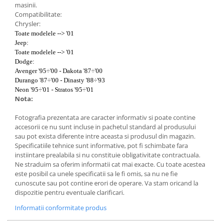
masinii.
Lumini ambientale
Compatibilitate:
Chrysler:
Toate modelele --> '01
Jeep:
Toate modelele --> '01
Dodge:
Avenger '95÷'00 - Dakota '87÷'00
Durango '87÷'00 - Dinasty '88÷'93
Neon '95÷'01 - Stratos '95÷'01
Nota:
Fotografia prezentata are caracter informativ si poate contine
accesorii ce nu sunt incluse in pachetul standard al produsului
sau pot exista diferente intre aceasta si produsul din magazin.
Specificatiile tehnice sunt informative, pot fi schimbate fara
instiintare prealabila si nu constituie obligativitate contractuala.
Ne straduim sa oferim informatii cat mai exacte. Cu toate acestea
este posibil ca unele specificatii sa le fi omis, sa nu ne fie
cunoscute sau pot contine erori de operare. Va stam oricand la
dispozitie pentru eventuale clarificari.
Informatii conformitate produs