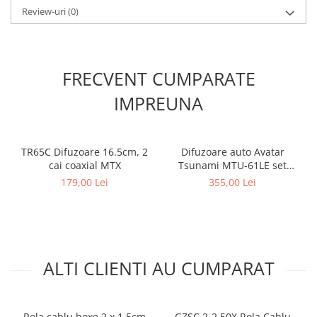
Review-uri
(0)
FRECVENT CUMPARATE
IMPREUNA
TR65C Difuzoare 16.5cm, 2
Difuzoare auto Avatar
cai coaxial MTX
Tsunami MTU-61LE set
componente, 165mm, 150W
179,00 Lei
355,00 Lei
RMS, 4Ω, set 2 difuzoare
ALTI CLIENTI AU CUMPARAT
Rola cablu boxe 2 x 1,5cm
GZSC 2-2.50X Rola Cablu