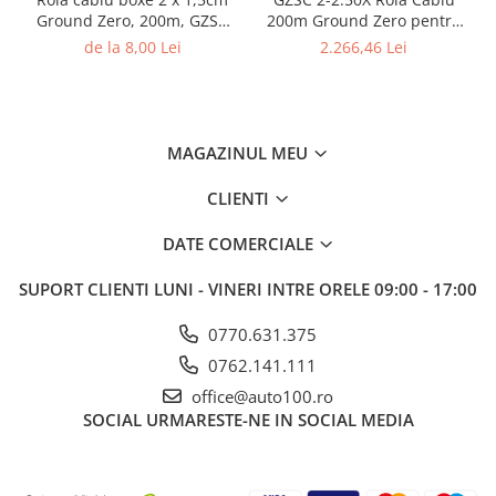
Ground Zero, 200m, GZSC
200m Ground Zero pentru
2-1.5x
difuzoare, 2x2,5 mm²
de la 8,00 Lei
2.266,46 Lei
MAGAZINUL MEU
CLIENTI
DATE COMERCIALE
SUPORT CLIENTI
LUNI - VINERI INTRE ORELE 09:00 - 17:00
0770.631.375
0762.141.111
office@auto100.ro
SOCIAL
URMARESTE-NE IN SOCIAL MEDIA