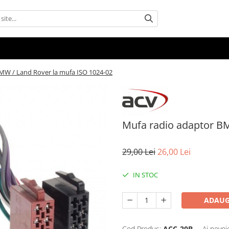
MW / Land Rover la mufa ISO 1024-02
Mufa radio adaptor BM
29,00 Lei
26,00 Lei
IN STOC
ADAUG
Cod Produs:
ACC-20B
Ai nevoi