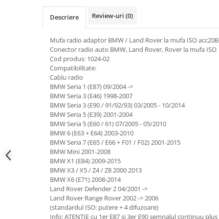
Electrice, Electronice Auto
Review-uri
(0)
Descriere
Accesorii alarme auto
Alarme auto Alarme masina
Mufa radio adaptor BMW / Land Rover la mufa ISO acc20B
Conector radio auto BMW, Land Rover, Rover la mufa ISO
Detectoare Radar
Cod produs: 1024-02
Senzori parcare auto
Compatibilitate:
Cablu radio
Echipamente atelier
BMW Seria 1 (E87) 09/2004 ->
Consumabile Service
BMW Seria 3 (E46) 1998-2007
BMW Seria 3 (E90 / 91/92/93) 03/2005 - 10/2014
Instrumente Atelier
BMW Seria 5 (E39) 2001-2004
BMW Seria 5 (E60 / 61) 07/2005 - 05/2010
Set clipsuri auto de plastic
BMW 6 (E63 + E64) 2003-2010
Piese si accesorii
BMW Seria 7 (E65 / E66 + F01 / F02) 2001-2015
BMW Mini 2001-2008
Amortizoare hayon
BMW X1 (E84) 2009-2015
Accesorii auto
BMW X3 / X5 / Z4 / Z8 2000 2013
BMW X6 (E71) 2008-2014
Incalzire scaune
Land Rover Defender 2 04/2001 ->
Stergatoare auto
Land Rover Range Rover 2002 -> 2006
(standardul ISO: putere + 4 difuzoare)
Paravanturi auto
Info: ATENȚIE cu 1er E87 și 3er E90 semnalul continuu plus 