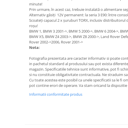
Lumini ambientale
minute!
Prin urmare, în acest caz, trebuie instalată o alimentare se
Alternativ găsiți 12V permanent: la seria 3 E90: între consol
Scoateți capacul 2 x șuruburi TORX, inclusiv distribuitoru
roșu!
BMW 1, BMW 3 2001->, BMW 5 2000->, BMW 6 2004->, BMW 
BMW X5, BMW Z4 2003->, BMW Z8 2000->, Land Rover Defe
Rover 2002->2006, Rover 2001->
Nota:
Fotografia prezentata are caracter informativ si poate cont
in pachetul standard al produsului sau pot exista diferente
magazin. Specificatiile tehnice sunt informative, pot fi schi
si nu constituie obligativitate contractuala. Ne straduim sa
Cu toate acestea este posibil ca unele specificatii sa le fi 
pot contine erori de operare. Va stam oricand la dispozitie 
Informatii conformitate produs