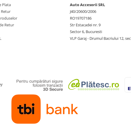
 Plata
Auto Accesorii SRL
e Retur
J40/20600/2006
Produselor
RO19707186
de Retur
Str Estacadei nr. 9
Sector 6, Bucuresti
L
VLP Garaj - Drumul Bacriului 12, sec
by