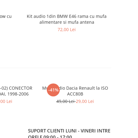
ow cu
Kit audio 1din BMW E46 rama cu mufa
Mufa adapt
alimentare si mufa antena
72,00 Lei
3-02) CONECTOR
Mufa radio Dacia Renault la ISO
Cupla radi
-41%
AI, 1998-2006
ACC80B
,00 Lei
49,00 Lei
29,00 Lei
SUPORT CLIENTI
LUNI - VINERI INTRE
ORELE 09:00 - 17:00