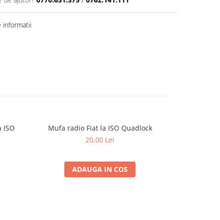
informatii
a ISO
Mufa radio Fiat la ISO Quadlock
Cupla muf
-31%
Ren
20,00 Lei
29
ADAUGA IN COS
A