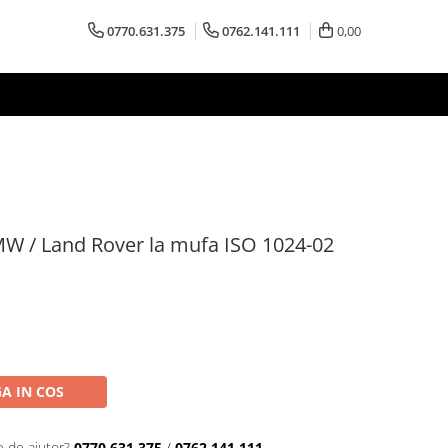
0770.631.375
0762.141.111
0,00
W / Land Rover la mufa ISO 1024-02
A IN COS
e de ajutor?
0770.631.375
/
0762.141.111