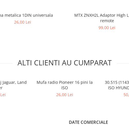
a metalica 1DIN universala
MTX ZNXH2L Adaptor High L
remote
26,00 Lei
99,00 Lei
ALTI CLIENTI AU CUMPARAT
j Jaguar, Land
Mufa radio Pioneer 16 pini la
30.515 (114
er
ISO
ISO HYUND
Lei
26,00 Lei
50
DATE COMERCIALE