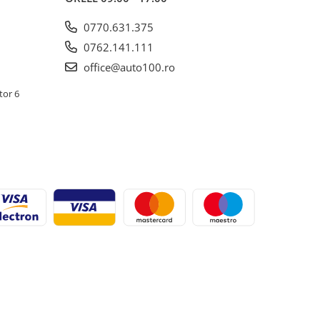
0770.631.375
0762.141.111
office@auto100.ro
tor 6