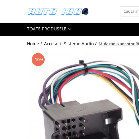
Toate Produsele
TOATE PRODUSELE
Montaj Sisteme Audio Auto
Accesorii interior
Home /
Accesorii Sisteme Audio /
Mufa radio adaptor B
Covorase auto mocheta
Covorase cauciuc auto dedicate
-10%
Huse scaun auto dedicate
Odorizant Auto
Plase portbagaj
Tavite portbagaj auto
Pachete Audio
Accesorii Sisteme Audio
Conectica
Cupla carkit