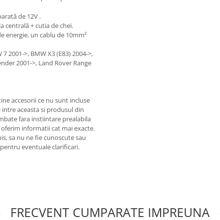
parată de 12V .
a centrală + cutia de chei.
l de energie, un cablu de 10mm²
7 2001->, BMW X3 (E83) 2004->,
nder 2001->, Land Rover Range
ine accesorii ce nu sunt incluse
 intre aceasta si produsul din
mbate fara instiintare prealabila
 oferim informatii cat mai exacte.
omis, sa nu ne fie cunoscute sau
pentru eventuale clarificari.
FRECVENT CUMPARATE IMPREUNA