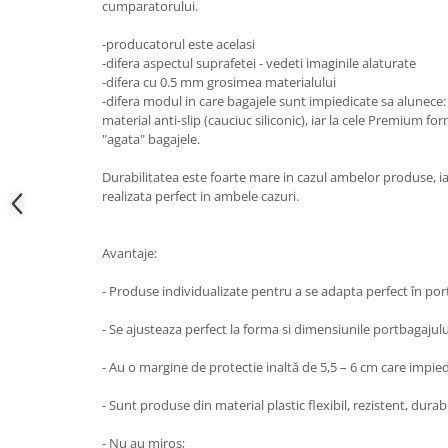
cumparatorului.
Lumini ambientale
-producatorul este acelasi
-difera aspectul suprafetei - vedeti imaginile alaturate
-difera cu 0.5 mm grosimea materialului
-difera modul in care bagajele sunt impiedicate sa alunece: 
material anti-slip (cauciuc siliconic), iar la cele Premium f
"agata" bagajele.
Durabilitatea este foarte mare in cazul ambelor produse, ia
realizata perfect in ambele cazuri.
Avantaje:
- Produse individualizate pentru a se adapta perfect în p
- Se ajusteaza perfect la forma si dimensiunile portbagajulu
- Au o margine de protectie inaltă de 5,5 – 6 cm care impied
- Sunt produse din material plastic flexibil, rezistent, durab
- Nu au miros;