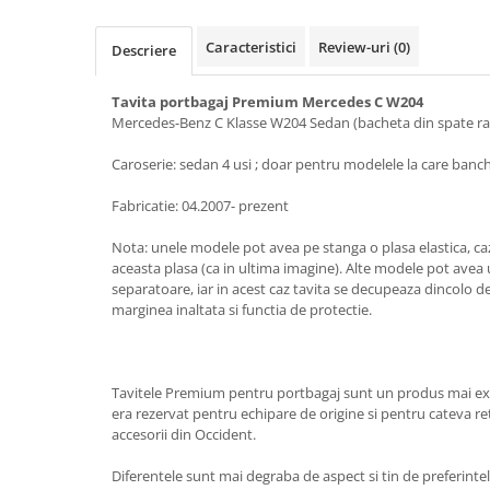
Electrice, Electronice Auto
Caracteristici
Review-uri
(0)
Accesorii alarme auto
Descriere
Alarme auto Alarme masina
Tavita portbagaj Premium Mercedes C W204
Detectoare Radar
Mercedes-Benz C Klasse W204 Sedan (bacheta din spate ra
Senzori parcare auto
Caroserie: sedan 4 usi ; doar pentru modelele la care banc
Echipamente atelier
Fabricatie: 04.2007- prezent
Consumabile Service
Instrumente Atelier
Nota: unele modele pot avea pe stanga o plasa elastica, caz
aceasta plasa (ca in ultima imagine). Alte modele pot avea 
Set clipsuri auto de plastic
separatoare, iar in acest caz tavita se decupeaza dincolo de
marginea inaltata si functia de protectie.
Piese si accesorii
Amortizoare hayon
Accesorii auto
Tavitele Premium pentru portbagaj sunt un produs mai exc
Incalzire scaune
era rezervat pentru echipare de origine si pentru cateva ret
accesorii din Occident.
Stergatoare auto
Paravanturi auto
Diferentele sunt mai degraba de aspect si tin de preferintel