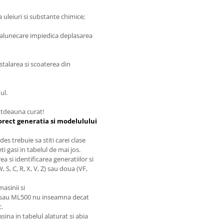
a uleiuri si substante chimice;
ti-alunecare impiedica deplasarea
nstalarea si scoaterea din
ul.
totdeauna curat!
orect generatia si modelulului
s trebuie sa stiti carei clase
eti gasi in tabelul de mai jos.
 si identificarea generatiilor si
 S, C, R, X, V, Z) sau doua (VF,
asinii si
0 sau ML500 nu inseamna decat
c.
asina in tabelul alaturat si abia