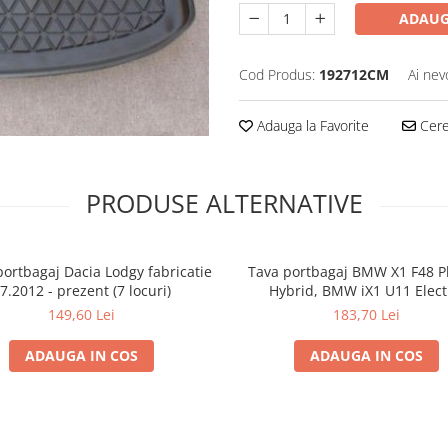
ADAUG
Cod Produs:
192712CM
Ai nev
Adauga la Favorite
Cere 
PRODUSE ALTERNATIVE
portbagaj Dacia Lodgy fabricatie
Tava portbagaj BMW X1 F48 P
7.2012 - prezent (7 locuri)
Hybrid, BMW iX1 U11 Elect
Guardliner™ Aristar
149,60 Lei
183,70 Lei
ADAUGA IN COS
ADAUGA IN COS