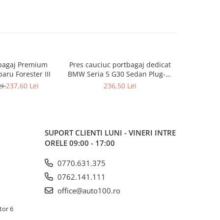
tbagaj Premium
Pres cauciuc portbagaj dedicat
Pres cauci
aru Forester III
BMW Seria 5 G30 Sedan Plug-in
Dacia Duste
Hybrid 2017-2023, Gledring
2024-p
ei
237,60 Lei
236,50 Lei
Slovenia
Sloven
port
SUPORT CLIENTI
LUNI - VINERI INTRE
ORELE 09:00 - 17:00
0770.631.375
0762.141.111
office@auto100.ro
tor 6