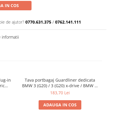
A IN COS
oie de ajutor?
0770.631.375
/
0762.141.111
informatii
lug-in
Tava portbagaj Guardliner dedicata
Covoras c
ric
BMW 3 (G20) / 3 (G20) x-drive / BMW 4,
Superb 3 (3V)
G22
pre
183,70 Lei
ADAUGA IN COS
A