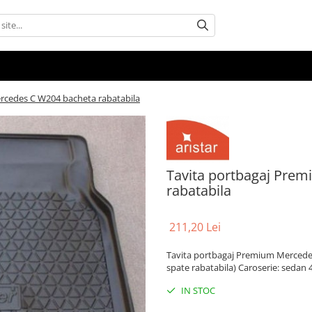
rcedes C W204 bacheta rabatabila
Tavita portbagaj Pre
rabatabila
211,20 Lei
Tavita portbagaj Premium Mercede
spate rabatabila) Caroserie: sedan 
IN STOC