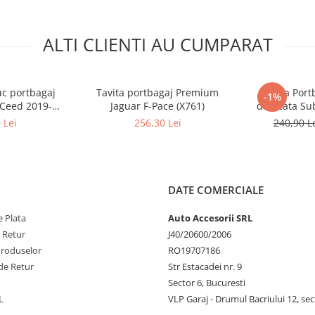
ALTI CLIENTI AU CUMPARAT
uc portbagaj
Tavita portbagaj Premium
Tavita Por
-1%
-Ceed 2019-
Jaguar F-Pace (X761)
dedicata Sub
ing Slovenia
 Lei
256,30 Lei
240,90 L
j sus)
DATE COMERCIALE
 Plata
Auto Accesorii SRL
e Retur
J40/20600/2006
Produselor
RO19707186
de Retur
Str Estacadei nr. 9
Sector 6, Bucuresti
L
VLP Garaj - Drumul Bacriului 12, sec