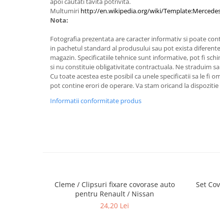
apoi cautati tavita potrivita.
Multumiri
http://en.wikipedia.org/wiki/Template:Mercede
Nota:
Fotografia prezentata are caracter informativ si poate cont
in pachetul standard al produsului sau pot exista diferente
magazin. Specificatiile tehnice sunt informative, pot fi schi
si nu constituie obligativitate contractuala. Ne straduim sa
Cu toate acestea este posibil ca unele specificatii sa le fi 
pot contine erori de operare. Va stam oricand la dispozitie 
Informatii conformitate produs
Cleme / Clipsuri fixare covorase auto
Set Cov
pentru Renault / Nissan
24,20 Lei