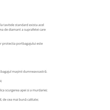
la tavitele standard exista acel
orma de diamant a suprafetei care
r protectia portbagajului este
ortbagajul maşinii dumneavoastră.
i;
ica scurgerea apei si a murdariei;
il, de cea mai bună calitate;