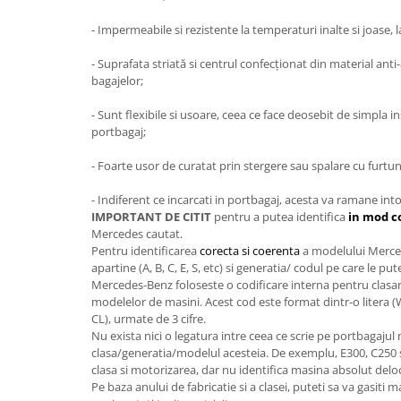
- Impermeabile si rezistente la temperaturi inalte si joase, l
- Suprafata striată si centrul confecţionat din material an
bagajelor;
- Sunt flexibile si usoare, ceea ce face deosebit de simpla i
portbagaj;
- Foarte usor de curatat prin stergere sau spalare cu furtun
- Indiferent ce incarcati in portbagaj, acesta va ramane in
IMPORTANT DE CITIT
pentru a putea identifica
in mod c
Mercedes cautat.
Pentru identificarea
corecta si coerenta
a modelului Mercede
apartine (A, B, C, E, S, etc) si generatia/ codul pe care le put
Mercedes-Benz foloseste o codificare interna pentru clasarea
modelelor de masini. Acest cod este format dintr-o litera (W,
CL), urmate de 3 cifre.
Nu exista nici o legatura intre ceea ce scrie pe portbagajul m
clasa/generatia/modelul acesteia. De exemplu, E300, C25
clasa si motorizarea, dar nu identifica masina absolut delo
Pe baza anului de fabricatie si a clasei, puteti sa va gasiti m