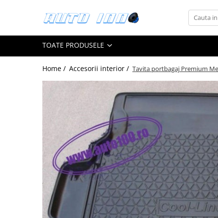
Toate Produsele
TOATE PRODUSELE
Montaj Sisteme Audio Auto
Accesorii interior
Home /
Accesorii interior /
Tavita portbagaj Premium Me
Covorase auto mocheta
Covorase cauciuc auto dedicate
Huse scaun auto dedicate
Odorizant Auto
Plase portbagaj
Tavite portbagaj auto
Pachete Audio
Accesorii Sisteme Audio
Conectica
Cupla carkit