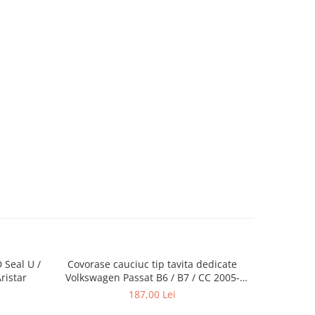
D Seal U /
Covorase cauciuc tip tavita dedicate
Covorase
ristar
Volkswagen Passat B6 / B7 / CC 2005-
Volvo V40 
11.2016
187,00 Lei