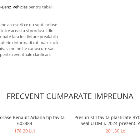
s-Benz_vehicles
pentru tabel!
ine accesorii ce nu sunt incluse
 intre aceasta si produsul din
mbate fara instiintare prealabila
 oferim informatii cat mai exacte.
omis, sa nu ne fie cunoscute sau
pentru eventuale clarificari.
FRECVENT CUMPARATE IMPREUNA
orase Renault Arkana tip tavita
Presuri stil tavita plasticate BY
603484
Seal U DM-i, 2024-prezent, A
178,20 Lei
201,30 Lei