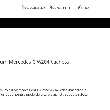
0770.631.375
0762.141.111
0,00
mium Mercedes C W204 bacheta
s C W204 Mercedes-Benz C Klasse W204 Sedan (bacheta din
4 usi ; doar pentru modelele la care bancheta se poate rabata