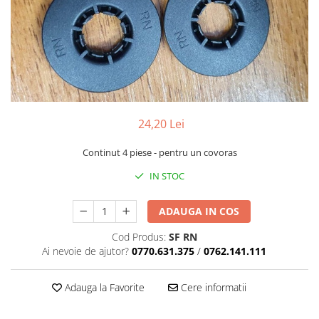
24,20 Lei
Continut 4 piese - pentru un covoras
IN STOC
ADAUGA IN COS
Cod Produs:
SF RN
Ai nevoie de ajutor?
0770.631.375
/
0762.141.111
Adauga la Favorite
Cere informatii