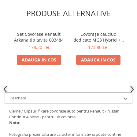
PRODUSE ALTERNATIVE
Set Covorase Renault
Covorașe cauciuc
Arkana tip tavita 603484
dedicate MG3 Hybrid + /
p
MG3 pe benzina 2024-
178,20 Lei
173,80 Lei
prezent, Rigum Cehia
ADAUGA IN COS
ADAUGA IN COS
Descriere
Cleme / Clipsuri fixare covorase auto pentru Renault / Nissan
Continut 4 piese - pentru un covoras
Nota:
Fotografia prezentata are caracter informativ si poate contine