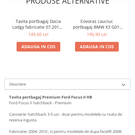
PRODUSE ALTERNATIVE
Electrice, Electronice Auto
Accesorii alarme auto
Tavita portbagaj Dacia
Covoras cauciuc
Alarme auto Alarme masina
Lodgy fabricatie 07.2012 -
portbagaj BMW X3 G01,
Gu
Detectoare Radar
prezent (7 locuri)
11.2017-prezent, Rigum
3 
149,60 Lei
196,90 Lei
RKK Cehia
Senzori parcare auto
ADAUGA IN COS
ADAUGA IN COS
Echipamente atelier
Consumabile Service
Instrumente Atelier
Set clipsuri auto de plastic
Descriere
Piese si accesorii
Amortizoare hayon
Tavita portbagaj Premium Ford Focus II HB
Ford Focus II hatchback - Premium
Accesorii auto
Incalzire scaune
Caroserie: hatchback 3-5 usi - doar pentru modelele cu roata de
rezerva ingusta
Stergatoare auto
Paravanturi auto
Fabricatie: 2004- 2010 ; si pentru modelele de dupa facelift 2008-