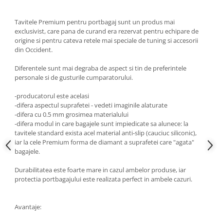
Lumini ambientale
Tavitele Premium pentru portbagaj sunt un produs mai
exclusivist, care pana de curand era rezervat pentru echipare de
origine si pentru cateva retele mai speciale de tuning si accesorii
din Occident.
Diferentele sunt mai degraba de aspect si tin de preferintele
personale si de gusturile cumparatorului.
-producatorul este acelasi
-difera aspectul suprafetei - vedeti imaginile alaturate
-difera cu 0.5 mm grosimea materialului
-difera modul in care bagajele sunt impiedicate sa alunece: la
tavitele standard exista acel material anti-slip (cauciuc siliconic),
iar la cele Premium forma de diamant a suprafetei care "agata"
bagajele.
Durabilitatea este foarte mare in cazul ambelor produse, iar
protectia portbagajului este realizata perfect in ambele cazuri.
Avantaje: