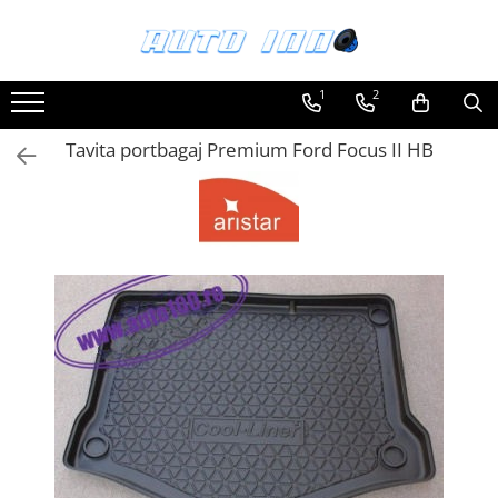
Toate Produsele
1
2
Montaj Sisteme Audio Auto
Tavita portbagaj Premium Ford Focus II HB
Accesorii interior
Covorase auto mocheta
Covorase cauciuc auto dedicate
Huse scaun auto dedicate
Odorizant Auto
Plase portbagaj
Tavite portbagaj auto
Pachete Audio
Accesorii Sisteme Audio
Conectica
Cupla carkit