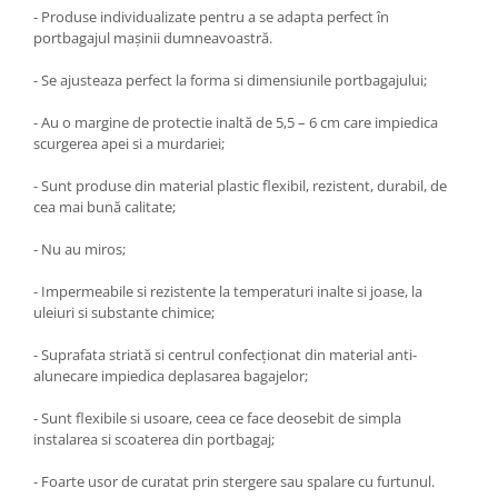
- Produse individualizate pentru a se adapta perfect în
portbagajul maşinii dumneavoastră.
- Se ajusteaza perfect la forma si dimensiunile portbagajului;
- Au o margine de protectie inaltă de 5,5 – 6 cm care impiedica
scurgerea apei si a murdariei;
- Sunt produse din material plastic flexibil, rezistent, durabil, de
cea mai bună calitate;
- Nu au miros;
- Impermeabile si rezistente la temperaturi inalte si joase, la
uleiuri si substante chimice;
- Suprafata striată si centrul confecţionat din material anti-
alunecare impiedica deplasarea bagajelor;
- Sunt flexibile si usoare, ceea ce face deosebit de simpla
instalarea si scoaterea din portbagaj;
- Foarte usor de curatat prin stergere sau spalare cu furtunul.