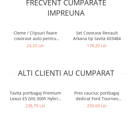
FRECVENT CUMPARATE
IMPREUNA
Cleme / Clipsuri fixare
Set Covorase Renault
covorase auto pentru
Arkana tip tavita 603484
Renault / Nissan
24,20 Lei
178,20 Lei
ALTI CLIENTI AU CUMPARAT
Tavita portbagaj Premium
Pres cauciuc portbagaj
Lexus ES (VII) 300h Hybrid
dedicat Ford Tourneo
09.2018-prezent
Connect III, 2022-prezent,
238,70 Lei
259,60 Lei
Gledring Slovenia (cu 5
locuri)