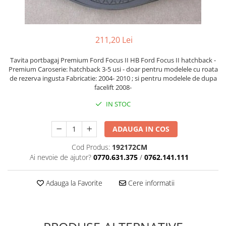
Cupla radio aftermarket
Cupla radio OEM
Inele boxe auto
211,20 Lei
Rame radio 1DIN
Tavita portbagaj Premium Ford Focus II HB Ford Focus II hatchback -
Rame radio 2DIN
Premium Caroserie: hatchback 3-5 usi - doar pentru modelele cu roata
de rezerva ingusta Fabricatie: 2004- 2010 ; si pentru modelele de dupa
Car Audio
facelift 2008-
Amplificatoare
IN STOC
CD Playere Auto
Conectori Difuzoare
ADAUGA IN COS
Difuzoare, boxe auto coaxiale
Cod Produs:
192172CM
Ai nevoie de ajutor?
0770.631.375
/
0762.141.111
Difuzoare-Sisteme / Componente
Insonorizant Auto
Adauga la Favorite
Cere informatii
Vibro absorbant
Sigurante
Subwoofer