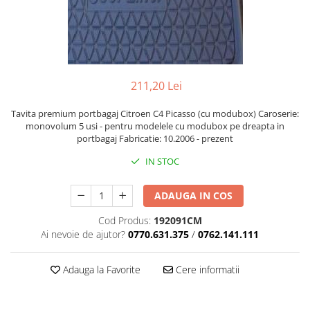
211,20 Lei
Tavita premium portbagaj Citroen C4 Picasso (cu modubox) Caroserie:
monovolum 5 usi - pentru modelele cu modubox pe dreapta in
portbagaj Fabricatie: 10.2006 - prezent
IN STOC
ADAUGA IN COS
Cod Produs:
192091CM
Ai nevoie de ajutor?
0770.631.375
/
0762.141.111
Adauga la Favorite
Cere informatii