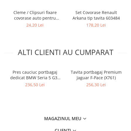
Cleme / Clipsuri fixare
Set Covorase Renault
covorase auto pentru
Arkana tip tavita 603484
Renault / Nissan
24,20 Lei
178,20 Lei
ALTI CLIENTI AU CUMPARAT
Pres cauciuc portbagaj
Tavita portbagaj Premium
dedicat BMW Seria 5 G30
Jaguar F-Pace (X761)
Sedan Plug-in Hybrid 2017-
236,50 Lei
256,30 Lei
2023, Gledring Slovenia
MAGAZINUL MEU
CLIENTI