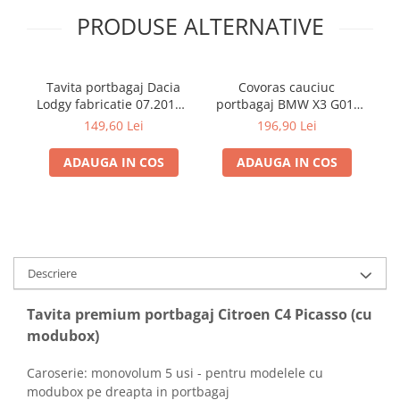
PRODUSE ALTERNATIVE
Tavita portbagaj Dacia
Covoras cauciuc
Lodgy fabricatie 07.2012 -
portbagaj BMW X3 G01,
Bi
prezent (7 locuri)
11.2017-prezent, Rigum
149,60 Lei
196,90 Lei
RKK Cehia
ADAUGA IN COS
ADAUGA IN COS
Descriere
Tavita premium portbagaj Citroen C4 Picasso (cu
modubox)
Caroserie: monovolum 5 usi - pentru modelele cu
modubox pe dreapta in portbagaj