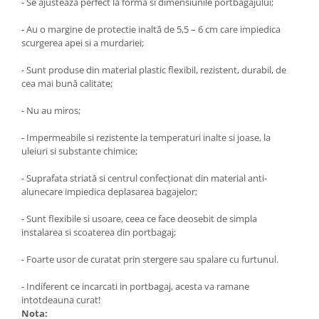
- Se ajusteaza perfect la forma si dimensiunile portbagajului;
- Au o margine de protectie inaltă de 5,5 – 6 cm care impiedica
scurgerea apei si a murdariei;
- Sunt produse din material plastic flexibil, rezistent, durabil, de
cea mai bună calitate;
- Nu au miros;
- Impermeabile si rezistente la temperaturi inalte si joase, la
uleiuri si substante chimice;
- Suprafata striată si centrul confecţionat din material anti-
alunecare impiedica deplasarea bagajelor;
- Sunt flexibile si usoare, ceea ce face deosebit de simpla
instalarea si scoaterea din portbagaj;
- Foarte usor de curatat prin stergere sau spalare cu furtunul.
- Indiferent ce incarcati in portbagaj, acesta va ramane
intotdeauna curat!
Nota: