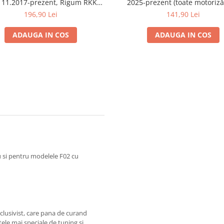
 11.2017-prezent, Rigum RKK
2025-prezent (toate motorizăr
Cehia
portbagaj sus)
196,90 Lei
141,90 Lei
ADAUGA IN COS
ADAUGA IN COS
 si pentru modelele F02 cu
lusivist, care pana de curand
ele mai speciale de tuning si