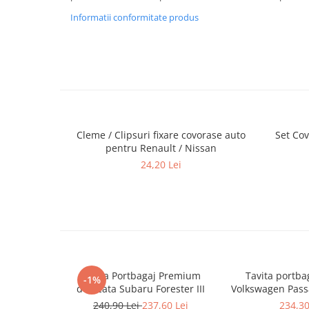
Informatii conformitate produs
Cleme / Clipsuri fixare covorase auto
Set Cov
pentru Renault / Nissan
24,20 Lei
Tavita Portbagaj Premium
Tavita portba
-1%
dedicata Subaru Forester III
Volkswagen Passa
portbagaj s
240,90 Lei
237,60 Lei
234,30