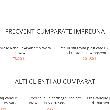
FRECVENT CUMPARATE IMPREUNA
orase Renault Arkana tip tavita
Presuri stil tavita plasticate BY
603484
Seal U DM-i, 2024-prezent, A
178,20 Lei
201,30 Lei
ALTI CLIENTI AU CUMPARAT
gaj cauciuc
Pres cauciuc portbagaj dedicat
Pres cauciuc 
t B9 Variant -
BMW Seria 5 G30 Sedan Plug-in
Ford Tourneo C
us (Rigum)
Hybrid 2017-2023, Gledring
prezent, Gledr
 Lei
236,50 Lei
259