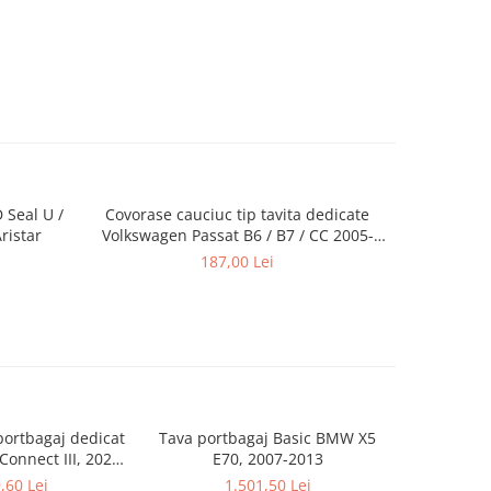
D Seal U /
Covorase cauciuc tip tavita dedicate
Covorașe 
ristar
Volkswagen Passat B6 / B7 / CC 2005-
+ / MG3
11.2016
187,00 Lei
portbagaj dedicat
Tava portbagaj Basic BMW X5
Covoras 
onnect III, 2022-
E70, 2007-2013
Renault T
ing Slovenia (cu 5
Vivaro B, 
,60 Lei
1.501,50 Lei