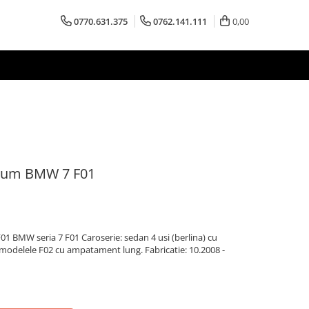
0770.631.375
0762.141.111
0,00
mium BMW 7 F01
 BMW seria 7 F01 Caroserie: sedan 4 usi (berlina) cu
odelele F02 cu ampatament lung. Fabricatie: 10.2008 -