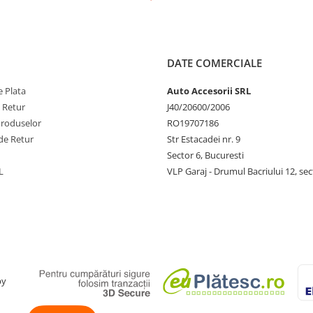
Slovenia
l
DATE COMERCIALE
 Plata
Auto Accesorii SRL
e Retur
J40/20600/2006
Produselor
RO19707186
de Retur
Str Estacadei nr. 9
Sector 6, Bucuresti
L
VLP Garaj - Drumul Bacriului 12, sec
by