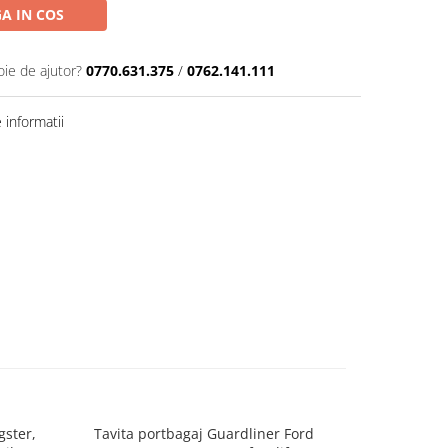
A IN COS
oie de ajutor?
0770.631.375
/
0762.141.111
informatii
gster,
Tavita portbagaj Guardliner Ford
Covoras (t