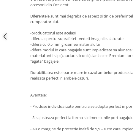
Lumini ambientale
accesorii din Occident.
Diferentele sunt mai degraba de aspect si tin de preferintel
cumparatorului.
-producatorul este acelasi
-difera aspectul suprafetei - vedeti imaginile alaturate
-difera cu 0.5 mm grosimea materialului
-difera modul in care bagajele sunt impiedicate sa alunece: 
material anti-slip (cauciuc siliconic), iar la cele Premium f
"agata" bagajele.
Durabilitatea este foarte mare in cazul ambelor produse, ia
realizata perfect in ambele cazuri.
Avantaje:
- Produse individualizate pentru a se adapta perfect în p
- Se ajusteaza perfect la forma si dimensiunile portbagajulu
- Au o margine de protectie inaltă de 5,5 – 6 cm care impied