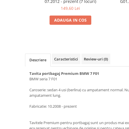
07.2012 - prezent (7 locuri)
G01,
Electrice, Electronice Auto
149,60 Lei
Accesorii alarme auto
ADAUGA IN COS
Alarme auto Alarme masina
Detectoare Radar
Senzori parcare auto
Echipamente atelier
Consumabile Service
Caracteristici
Review-uri
(0)
Descriere
Instrumente Atelier
Tavita portbagaj Premium BMW 7 F01
Set clipsuri auto de plastic
BMW seria 7 F01
Piese si accesorii
Caroserie: sedan 4 usi (berlina) cu ampatament normal. Nu
Amortizoare hayon
ampatament lung.
Accesorii auto
Fabricatie: 10.2008 - prezent
Incalzire scaune
Stergatoare auto
Tavitele Premium pentru portbagaj sunt un produs mai exc
Paravanturi auto
era rezervat pentru echipare de origine si pentru cateva ret