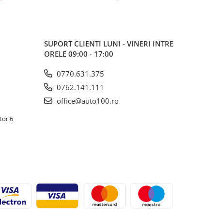
ocuri)
lung, 20
SUPORT CLIENTI
LUNI - VINERI INTRE
ORELE 09:00 - 17:00
0770.631.375
0762.141.111
office@auto100.ro
tor 6