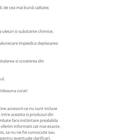
il, de cea mai bună calitate;
a uleiuri si substante chimice;
ti-alunecare impiedica deplasarea
nstalarea si scoaterea din
ul.
totdeauna curat!
ine accesorii ce nu sunt incluse
 intre aceasta si produsul din
mbate fara instiintare prealabila
 oferim informatii cat mai exacte.
omis, sa nu ne fie cunoscute sau
pentru eventuale clarificari.