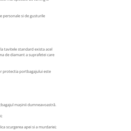
e personale si de gusturile
la tavitele standard exista acel
orma de diamant a suprafetei care
r protectia portbagajului este
ortbagajul maşinii dumneavoastră.
i;
ica scurgerea apei si a murdariei;