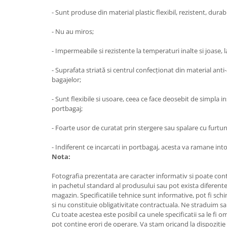
- Sunt produse din material plastic flexibil, rezistent, durab
- Nu au miros;
- Impermeabile si rezistente la temperaturi inalte si joase, l
- Suprafata striată si centrul confecţionat din material an
bagajelor;
- Sunt flexibile si usoare, ceea ce face deosebit de simpla i
portbagaj;
- Foarte usor de curatat prin stergere sau spalare cu furtun
- Indiferent ce incarcati in portbagaj, acesta va ramane in
Nota:
Fotografia prezentata are caracter informativ si poate cont
in pachetul standard al produsului sau pot exista diferente
magazin. Specificatiile tehnice sunt informative, pot fi schi
si nu constituie obligativitate contractuala. Ne straduim sa
Cu toate acestea este posibil ca unele specificatii sa le fi 
pot contine erori de operare. Va stam oricand la dispozitie 