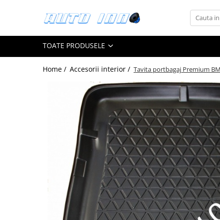
Toate Produsele
TOATE PRODUSELE
Montaj Sisteme Audio Auto
Accesorii interior
Home /
Accesorii interior /
Tavita portbagaj Premium B
Covorase auto mocheta
Covorase cauciuc auto dedicate
Huse scaun auto dedicate
Odorizant Auto
Plase portbagaj
Tavite portbagaj auto
Pachete Audio
Accesorii Sisteme Audio
Conectica
Cupla carkit