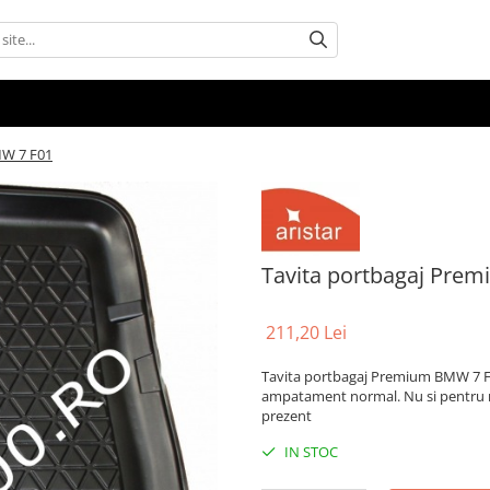
MW 7 F01
Tavita portbagaj Pre
211,20 Lei
Tavita portbagaj Premium BMW 7 F01
ampatament normal. Nu si pentru m
prezent
IN STOC