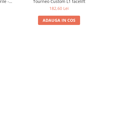
ile -
Tourneo Custom L1 facelift
Skoda Fabia
182,60 Lei
ADAUGA IN COS
A