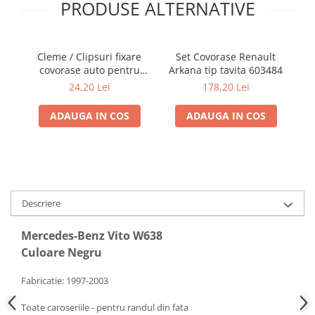
PRODUSE ALTERNATIVE
Electrice, Electronice Auto
Accesorii alarme auto
Alarme auto Alarme masina
Cleme / Clipsuri fixare
Set Covorase Renault
covorase auto pentru
Arkana tip tavita 603484
ta
Detectoare Radar
Renault / Nissan
I
24,20 Lei
178,20 Lei
Senzori parcare auto
ADAUGA IN COS
ADAUGA IN COS
Echipamente atelier
Consumabile Service
Instrumente Atelier
Set clipsuri auto de plastic
Piese si accesorii
Descriere
Amortizoare hayon
Mercedes-Benz Vito W638
Accesorii auto
Culoare Negru
Incalzire scaune
Fabricatie: 1997-2003
Stergatoare auto
Paravanturi auto
Toate caroseriile - pentru randul din fata