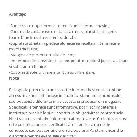
Lumini ambientale
Avantaje:
-Sunt create dupa forma si dimensiunile fiecarei masini;
-Cauciuc de calitate excelenta, fara miros, placut la atingere,
foarte bine finisat, rezistent si durabil;
-Suprafata striata impiedica alunecarea incaltamintei si retine
murdaria si apa;
-Margine de protectie inalta de 1cm;
-Impermeabile si rezistente la temperaturi inalte si joase, la uleiuri
si substante chimice;
-Covorasul soferului are intarituri suplimentare;
Nota:
Fotografia prezentata are caracter informativ si poate contine
accesorii ce nu sunt incluse in pachetul standard al produsului
sau pot exista diferente intre aceasta si produsul din magazin.
Specificatiile tehnice sunt informative, pot fi schimbate fara
instiintare prealabila si nu constituie obligativitate contractuala.
Ne straduim sa oferim informatii cat mai exacte. Cu toate acestea
este posibil ca unele specificatii sa le fi omis, sa nu ne fie
cunoscute sau pot contine erori de operare. Va stam oricand la
dispozitie pentru eventuale clarificari.