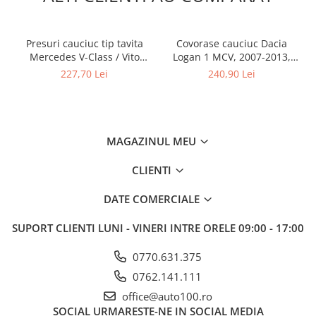
Presuri cauciuc tip tavita
Covorase cauciuc Dacia
Mercedes V-Class / Vito
Logan 1 MCV, 2007-2013,
(W447) randul I + randul II
Rigum (cu 7 locuri)
227,70 Lei
240,90 Lei
MAGAZINUL MEU
CLIENTI
DATE COMERCIALE
SUPORT CLIENTI
LUNI - VINERI INTRE ORELE 09:00 - 17:00
0770.631.375
0762.141.111
office@auto100.ro
SOCIAL
URMARESTE-NE IN SOCIAL MEDIA