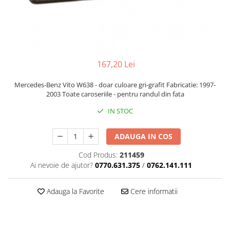
Cupla radio aftermarket
Cupla radio OEM
Inele boxe auto
Rame radio 1DIN
167,20 Lei
Rame radio 2DIN
Mercedes-Benz Vito W638 - doar culoare gri-grafit Fabricatie: 1997-
Car Audio
2003 Toate caroseriile - pentru randul din fata
Amplificatoare
IN STOC
CD Playere Auto
Conectori Difuzoare
ADAUGA IN COS
Difuzoare, boxe auto coaxiale
Cod Produs:
211459
Difuzoare-Sisteme / Componente
Ai nevoie de ajutor?
0770.631.375
/
0762.141.111
Insonorizant Auto
Adauga la Favorite
Cere informatii
Vibro absorbant
Sigurante
Subwoofer