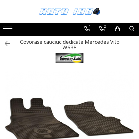
Toate Produsele
1
2
Montaj Sisteme Audio Auto
Covorase cauciuc dedicate Mercedes Vito
Accesorii interior
W638
Covorase auto mocheta
Covorase cauciuc auto dedicate
Huse scaun auto dedicate
Odorizant Auto
Plase portbagaj
Tavite portbagaj auto
Pachete Audio
Accesorii Sisteme Audio
Conectica
Cupla carkit