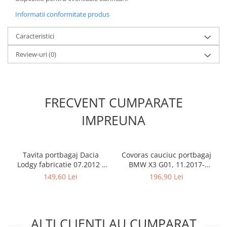
Informatii conformitate produs
Caracteristici
Review-uri
(0)
FRECVENT CUMPARATE
IMPREUNA
Tavita portbagaj Dacia
Covoras cauciuc portbagaj
Lodgy fabricatie 07.2012 -
BMW X3 G01, 11.2017-
prezent (7 locuri)
prezent, Rigum RKK Cehia
149,60 Lei
196,90 Lei
ALTI CLIENTI AU CUMPARAT