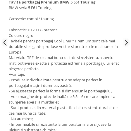
Tavita portbagaj Premium BMW 5 E61 Touring
BMW seria 5 E61 Touring
Caroserie: combi / touring
Fabricatie: 10.2003 - prezent
Culoare negru
Tavitele pentru portbagaj Cool Liner™ Premium sunt cele mai
durabile si elegante produse Aristar si printre cele mai bune din
Europa.
Materialul TPE de cea mai buna calitate si rezistenta, aspectul
mat, potrivirea exacta si protectia extrema a portbagajului le fac
alegerea perfecta.
Avantaje:
- Produse individualizate pentru a se adapta perfect în
portbagajul maşinii dumneavoastră.
- Se ajusteaza perfect la forma si dimensiunile portbagajului;
- Au o margine de protectie inaltă de 5,5 – 6 cm care impiedica
scurgerea apei si a murdariei;
- Sunt produse din material plastic flexibil, rezistent, durabil, de
cea mai bună calitate;
- Nu au miros;
- Impermeabile si rezistente la temperaturi inalte si joase, la
uleiuri si substante chimice;