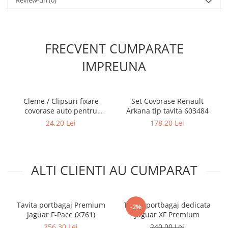
FRECVENT CUMPARATE
IMPREUNA
Cleme / Clipsuri fixare
Set Covorase Renault
covorase auto pentru
Arkana tip tavita 603484
Renault / Nissan
24,20 Lei
178,20 Lei
ALTI CLIENTI AU CUMPARAT
Tavita portbagaj Premium
Tavita portbagaj dedicata
-2%
Jaguar F-Pace (X761)
Jaguar XF Premium
256,30 Lei
240,90 Lei