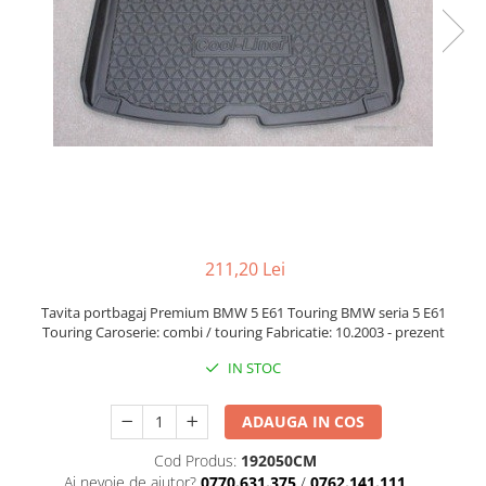
211,20 Lei
Tavita portbagaj Premium BMW 5 E61 Touring BMW seria 5 E61
Touring Caroserie: combi / touring Fabricatie: 10.2003 - prezent
IN STOC
ADAUGA IN COS
Cod Produs:
192050CM
Ai nevoie de ajutor?
0770.631.375
/
0762.141.111