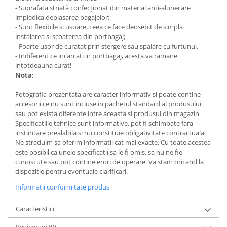
- Suprafata striată confecţionat din material anti-alunecare
impiedica deplasarea bagajelor;
- Sunt flexibile si usoare, ceea ce face deosebit de simpla
instalarea si scoaterea din portbagaj;
- Foarte usor de curatat prin stergere sau spalare cu furtunul.
- Indiferent ce incarcati in portbagaj, acesta va ramane
intotdeauna curat!
Nota:
Fotografia prezentata are caracter informativ si poate contine
accesorii ce nu sunt incluse in pachetul standard al produsului
sau pot exista diferente intre aceasta si produsul din magazin.
Specificatiile tehnice sunt informative, pot fi schimbate fara
instiintare prealabila si nu constituie obligativitate contractuala.
Ne straduim sa oferim informatii cat mai exacte. Cu toate acestea
este posibil ca unele specificatii sa le fi omis, sa nu ne fie
cunoscute sau pot contine erori de operare. Va stam oricand la
dispozitie pentru eventuale clarificari.
Informatii conformitate produs
Caracteristici
Review-uri
(0)