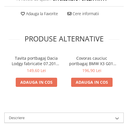
Adauga la Favorite
Cere informatii
PRODUSE ALTERNATIVE
Tavita portbagaj Dacia
Covoras cauciuc
Lodgy fabricatie 07.2012 -
portbagaj BMW X3 G01,
p
prezent (7 locuri)
11.2017-prezent, Rigum
149,60 Lei
196,90 Lei
RKK Cehia
ADAUGA IN COS
ADAUGA IN COS
Descriere