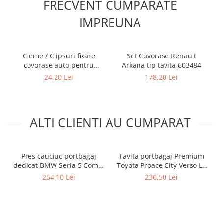
FRECVENT CUMPARATE
IMPREUNA
Cleme / Clipsuri fixare
Set Covorase Renault
covorase auto pentru
Arkana tip tavita 603484
Renault / Nissan
24,20 Lei
178,20 Lei
ALTI CLIENTI AU CUMPARAT
Pres cauciuc portbagaj
Tavita portbagaj Premium
dedicat BMW Seria 5 Combi
Toyota Proace City Verso L2
G61 2024-prezent, Gledring
, Citroen Berlingo 3 XL, Opel
254,10 Lei
236,50 Lei
Slovenia (doar motor termic
Combo E Life XL 193444CM
- nu PHEV)