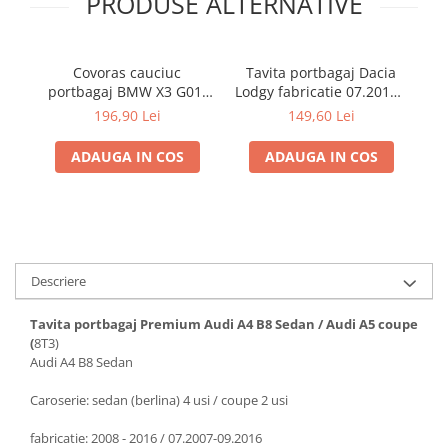
PRODUSE ALTERNATIVE
Covoras cauciuc
Tavita portbagaj Dacia
C
portbagaj BMW X3 G01,
Lodgy fabricatie 07.2012 -
p
11.2017-prezent, Rigum
prezent (7 locuri)
196,90 Lei
149,60 Lei
RKK Cehia
ADAUGA IN COS
ADAUGA IN COS
Descriere
Tavita portbagaj Premium Audi A4 B8 Sedan / Audi A5 coupe
(
8T3)
Audi A4 B8 Sedan
Caroserie: sedan (berlina) 4 usi / coupe 2 usi
fabricatie: 2008 - 2016 / 07.2007-09.2016