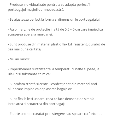
- Produse individualizate pentru a se adapta perfect în
portbagajul maşinii dumneavoastră.
- Se ajusteaza perfect la forma si dimensiunile portbagajului;
- Au o margine de protectie inaltă de 5,5 – 6 cm care impiedica
scurgerea apei si a murdariei;
- Sunt produse din material plastic flexibil, rezistent, durabil, de
cea mai bună calitate;
- Nu au miros;
- Impermeabile si rezistente la temperaturi inalte si joase, la
uleiuri si substante chimice;
- Suprafata striată si centrul confecţionat din material anti-
alunecare impiedica deplasarea bagajelor;
- Sunt flexibile si usoare, ceea ce face deosebit de simpla
instalarea si scoaterea din portbagaj;
- Foarte usor de curatat prin stergere sau spalare cu furtunul.