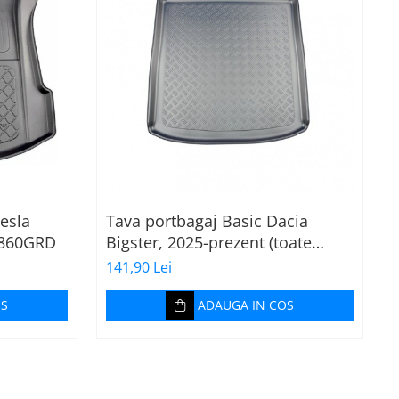
esla
Tava portbagaj Basic Dacia
3860GRD
Bigster, 2025-prezent (toate
C
motorizările - portbagaj sus)
141,90 Lei
1
OS
ADAUGA IN COS