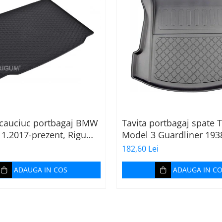
cauciuc portbagaj BMW
Tavita portbagaj spate T
11.2017-prezent, Rigum
Model 3 Guardliner 19
ia
182,60 Lei
ADAUGA IN COS
ADAUGA IN C