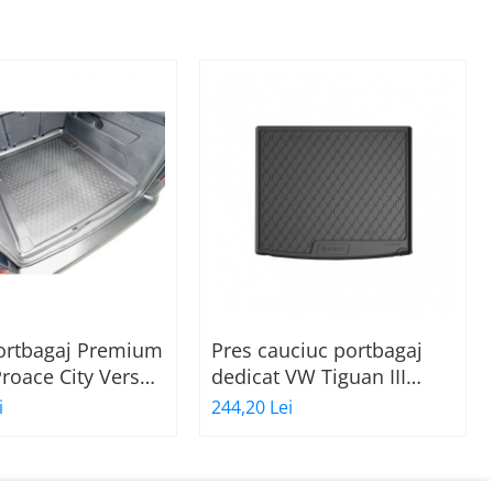
portbagaj Premium
Pres cauciuc portbagaj
roace City Verso
dedicat VW Tiguan III
roen Berlingo 3 XL,
2024-prezent, Gledring
i
244,20 Lei
mbo E Life XL
Slovenia (portbagaj mai
CM
sus)