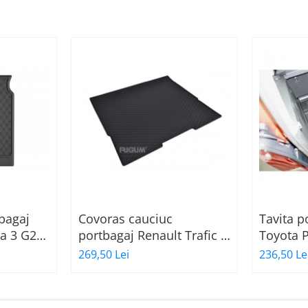
bagaj
Covoras cauciuc
Tavita 
a 3 G20
portbagaj Renault Trafic 3
Toyota P
nt,
(X82), Opel Vivaro B, Fiat
L2 , Cit
269,50 Lei
236,50 Le
Talento Combi L2 lung,
Opel Co
2014-prezent, Rigum
193444
Cehia