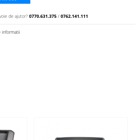
voie de ajutor?
0770.631.375
/
0762.141.111
informatii