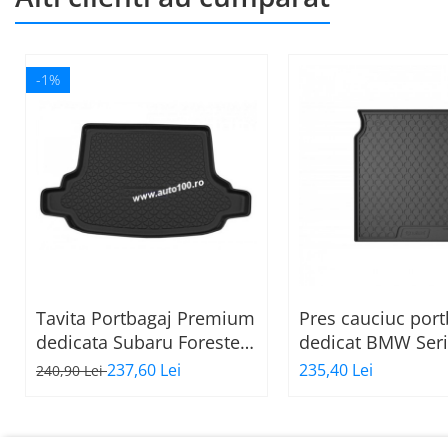
-1%
Tavita Portbagaj Premium
Pres cauciuc port
dedicata Subaru Forester
dedicat BMW Seri
III
Sedan 2019-preze
237,60 Lei
235,40 Lei
240,90 Lei
Gledring Slovenia