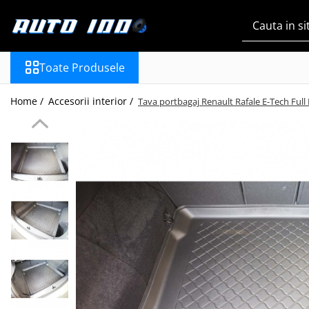
Toate Produsele
Toate Produsele
Montaj Sisteme Audio Auto
Accesorii interior
Home /
Accesorii interior /
Tava portbagaj Renault Rafale E-Tech Full 
Covorase auto mocheta
Covorase cauciuc auto
dedicate
Huse scaun auto dedicate
Odorizant Auto
Plase portbagaj
Tavite portbagaj auto
Pachete Audio
Accesorii Sisteme Audio
Conectica