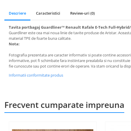
Incalzire scaune
Descriere
Caracteristici
Review-uri
(0)
Stergatoare auto
Paravanturi auto
Tavita portbagaj Guardliner™ Renault Rafale E-Tech Full-Hybrid/
Guardliner este cea mai noua linie de tavite produse de Aristar. Aceast
Lumini ambientale
material TPE de foarte buna calitate.
Nota:
Fotografia prezentata are caracter informativ si poate contine accesorii
informative, pot fi schimbate fara instiintare prealabila si nu constituie
fie cunoscute sau pot contine erori de operare. Va stam oricand la dispo
Informatii conformitate produs
Frecvent cumparate impreuna