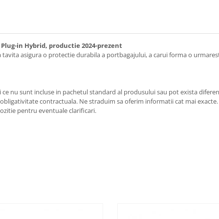
 Plug-in Hybrid, productie 2024-prezent
a tavita asigura o protectie durabila a portbagajului, a carui forma o urmare
 ce nu sunt incluse in pachetul standard al produsului sau pot exista diferent
 obligativitate contractuala. Ne straduim sa oferim informatii cat mai exacte. C
zitie pentru eventuale clarificari.