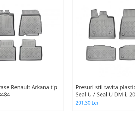
ase Renault Arkana tip
Presuri stil tavita plast
3484
Seal U / Seal U DM-i, 2
prezent, Aristar
201,30 Lei