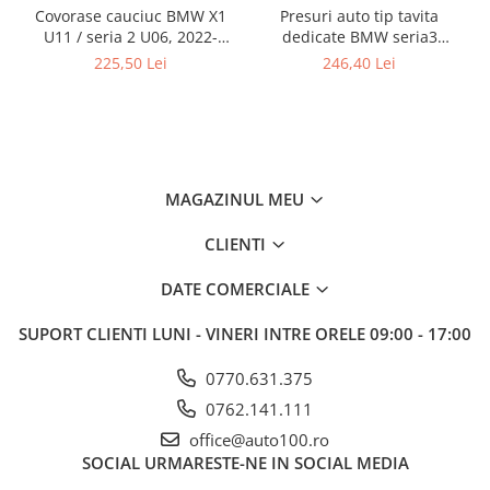
Covorase cauciuc BMW X1
Presuri auto tip tavita
U11 / seria 2 U06, 2022-
dedicate BMW seria3
prezent, fixare cu scai la
E90/E91/E92 2005-2012
225,50 Lei
246,40 Lei
sofer, Gumarny Zubri Cehia
MAGAZINUL MEU
CLIENTI
DATE COMERCIALE
SUPORT CLIENTI
LUNI - VINERI INTRE ORELE 09:00 - 17:00
0770.631.375
0762.141.111
office@auto100.ro
SOCIAL
URMARESTE-NE IN SOCIAL MEDIA