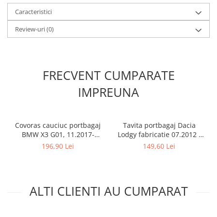
Caracteristici
Review-uri
(0)
FRECVENT CUMPARATE
IMPREUNA
Covoras cauciuc portbagaj
Tavita portbagaj Dacia
BMW X3 G01, 11.2017-
Lodgy fabricatie 07.2012 -
prezent, Rigum RKK Cehia
prezent (7 locuri)
196,90 Lei
149,60 Lei
ALTI CLIENTI AU CUMPARAT