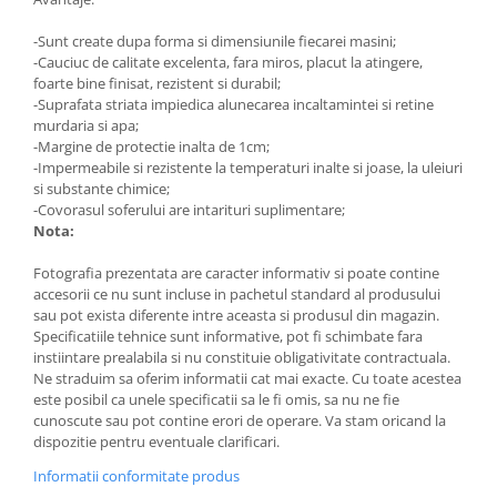
-Sunt create dupa forma si dimensiunile fiecarei masini;
-Cauciuc de calitate excelenta, fara miros, placut la atingere,
foarte bine finisat, rezistent si durabil;
-Suprafata striata impiedica alunecarea incaltamintei si retine
murdaria si apa;
-Margine de protectie inalta de 1cm;
-Impermeabile si rezistente la temperaturi inalte si joase, la uleiuri
si substante chimice;
-Covorasul soferului are intarituri suplimentare;
Nota:
Fotografia prezentata are caracter informativ si poate contine
accesorii ce nu sunt incluse in pachetul standard al produsului
sau pot exista diferente intre aceasta si produsul din magazin.
Specificatiile tehnice sunt informative, pot fi schimbate fara
instiintare prealabila si nu constituie obligativitate contractuala.
Ne straduim sa oferim informatii cat mai exacte. Cu toate acestea
este posibil ca unele specificatii sa le fi omis, sa nu ne fie
cunoscute sau pot contine erori de operare. Va stam oricand la
dispozitie pentru eventuale clarificari.
Informatii conformitate produs