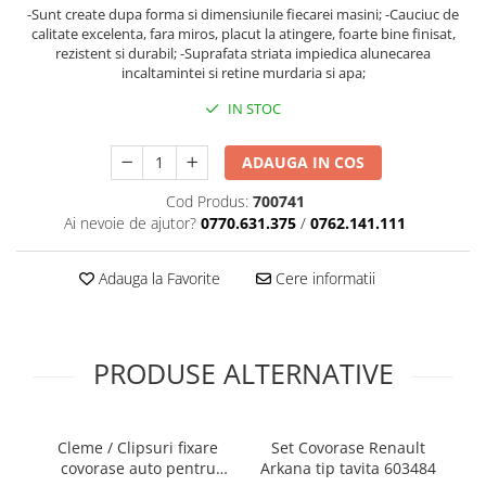
-Sunt create dupa forma si dimensiunile fiecarei masini; -Cauciuc de
calitate excelenta, fara miros, placut la atingere, foarte bine finisat,
rezistent si durabil; -Suprafata striata impiedica alunecarea
incaltamintei si retine murdaria si apa;
IN STOC
ADAUGA IN COS
Cod Produs:
700741
Ai nevoie de ajutor?
0770.631.375
/
0762.141.111
Adauga la Favorite
Cere informatii
PRODUSE ALTERNATIVE
Cleme / Clipsuri fixare
Set Covorase Renault
covorase auto pentru
Arkana tip tavita 603484
p