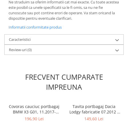
Ne straduim sa oferim informatii cat mai exacte. Cu toate acestea
este posibil ca unele specificatii sa le fi omis, sa nu ne fie
cunoscute sau pot contine erori de operare. Va stam oricand la
dispozitie pentru eventuale clarificari.
Informatii conformitate produs
Caracteristici
Review-uri
(0)
FRECVENT CUMPARATE
IMPREUNA
Covoras cauciuc portbagaj
Tavita portbagaj Dacia
BMW X3 G01, 11.2017-
Lodgy fabricatie 07.2012 -
prezent, Rigum RKK Cehia
prezent (7 locuri)
196,90 Lei
149,60 Lei