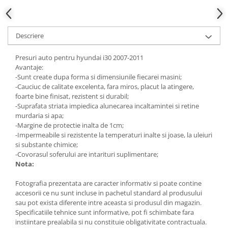
Descriere
Presuri auto pentru hyundai i30 2007-2011
Avantaje:
-Sunt create dupa forma si dimensiunile fiecarei masini;
-Cauciuc de calitate excelenta, fara miros, placut la atingere,
foarte bine finisat, rezistent si durabil;
-Suprafata striata impiedica alunecarea incaltamintei si retine
murdaria si apa;
-Margine de protectie inalta de 1cm;
-Impermeabile si rezistente la temperaturi inalte si joase, la uleiuri
si substante chimice;
-Covorasul soferului are intarituri suplimentare;
Nota:
Fotografia prezentata are caracter informativ si poate contine
accesorii ce nu sunt incluse in pachetul standard al produsului
sau pot exista diferente intre aceasta si produsul din magazin.
Specificatiile tehnice sunt informative, pot fi schimbate fara
instiintare prealabila si nu constituie obligativitate contractuala.