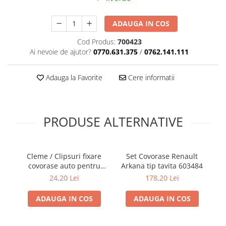
ADAUGA IN COS
Cod Produs:
700423
Ai nevoie de ajutor?
0770.631.375
/
0762.141.111
Adauga la Favorite
Cere informatii
PRODUSE ALTERNATIVE
Cleme / Clipsuri fixare
Set Covorase Renault
covorase auto pentru
Arkana tip tavita 603484
p
Renault / Nissan
24,20 Lei
178,20 Lei
ADAUGA IN COS
ADAUGA IN COS