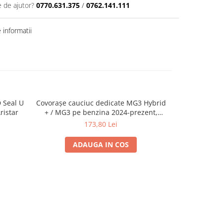
e de ajutor?
0770.631.375
/
0762.141.111
informatii
D Seal U
Covorașe cauciuc dedicate MG3 Hybrid
Covorase ca
ristar
+ / MG3 pe benzina 2024-prezent,
Volvo V40 II 
Rigum Cehia
173,80 Lei
ADAUGA IN COS
A