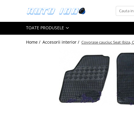
Toate Produsele
TOATE PRODUSELE
Montaj Sisteme Audio Auto
Accesorii interior
Home /
Accesorii interior /
Covorase cauciuc Seat Ibiza, 
Covorase auto mocheta
Covorase cauciuc auto dedicate
Huse scaun auto dedicate
Odorizant Auto
Plase portbagaj
Tavite portbagaj auto
Pachete Audio
Accesorii Sisteme Audio
Conectica
Cupla carkit