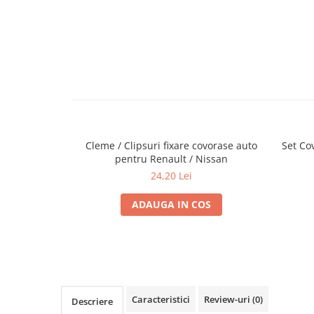
Cupla radio aftermarket
Cupla radio OEM
Inele boxe auto
Rame radio 1DIN
Rame radio 2DIN
Car Audio
Amplificatoare
Cleme / Clipsuri fixare covorase auto
Set Co
CD Playere Auto
pentru Renault / Nissan
24,20 Lei
Conectori Difuzoare
Difuzoare, boxe auto coaxiale
ADAUGA IN COS
Difuzoare-Sisteme / Componente
Insonorizant Auto
Vibro absorbant
Sigurante
Caracteristici
Review-uri
(0)
Descriere
Subwoofer