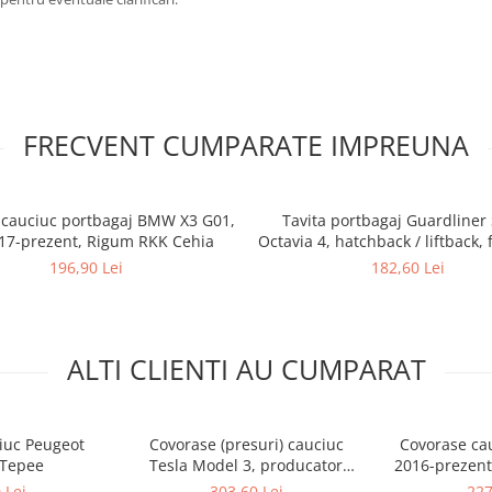
FRECVENT CUMPARATE IMPREUNA
 cauciuc portbagaj BMW X3 G01,
Tavita portbagaj Guardliner
17-prezent, Rigum RKK Cehia
Octavia 4, hatchback / liftback, 
2020-prezent 193985G
196,90 Lei
182,60 Lei
ALTI CLIENTI AU CUMPARAT
iuc Peugeot
Covorase (presuri) cauciuc
Covorase cau
 Tepee
Tesla Model 3, producator
2016-prezent
Petex Germania
Cehia (cut
 Lei
303,60 Lei
227