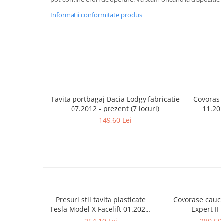
Lumini ambientale
Informatii conformitate produs
Tavita portbagaj Dacia Lodgy fabricatie
Covoras
07.2012 - prezent (7 locuri)
11.20
149,60 Lei
Presuri stil tavita plasticate
Covorase cauc
Tesla Model X Facelift 01.2021-
Expert II
prezent, randurile 2-3 la masini
254,10 Lei
280,50