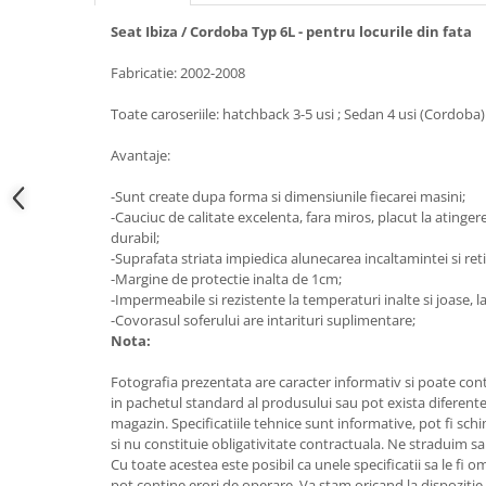
Electrice, Electronice Auto
Seat Ibiza / Cordoba Typ 6L - pentru locurile din fata
Accesorii alarme auto
Fabricatie: 2002-2008
Alarme auto Alarme masina
Toate caroseriile: hatchback 3-5 usi ; Sedan 4 usi (Cordoba)
Detectoare Radar
Senzori parcare auto
Avantaje:
Echipamente atelier
-Sunt create dupa forma si dimensiunile fiecarei masini;
Consumabile Service
-Cauciuc de calitate excelenta, fara miros, placut la atingere,
durabil;
Instrumente Atelier
-Suprafata striata impiedica alunecarea incaltamintei si ret
Set clipsuri auto de plastic
-Margine de protectie inalta de 1cm;
-Impermeabile si rezistente la temperaturi inalte si joase, la
Piese si accesorii
-Covorasul soferului are intarituri suplimentare;
Amortizoare hayon
Nota:
Accesorii auto
Fotografia prezentata are caracter informativ si poate cont
Incalzire scaune
in pachetul standard al produsului sau pot exista diferente
magazin. Specificatiile tehnice sunt informative, pot fi schi
Stergatoare auto
si nu constituie obligativitate contractuala. Ne straduim sa
Cu toate acestea este posibil ca unele specificatii sa le fi 
Paravanturi auto
pot contine erori de operare. Va stam oricand la dispozitie 