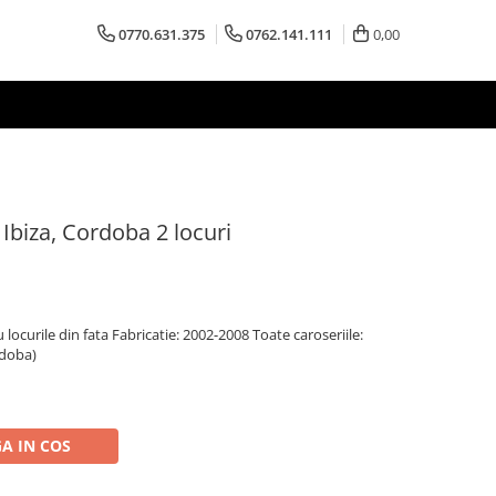
0770.631.375
0762.141.111
0,00
Ibiza, Cordoba 2 locuri
 locurile din fata Fabricatie: 2002-2008 Toate caroseriile:
rdoba)
A IN COS