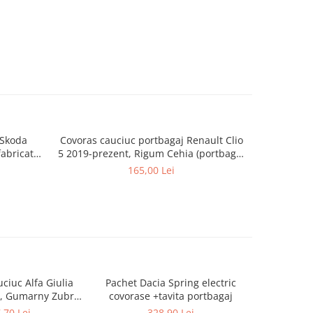
 Skoda
Covoras cauciuc portbagaj Renault Clio
Tavita 
fabricatie
5 2019-prezent, Rigum Cehia (portbagaj
Tour
RD
mai jos)
165,00 Lei
ciuc Alfa Giulia
Pachet Dacia Spring electric
Covoras
, Gumarny Zubri
covorase +tavita portbagaj
ie automata /
,70 Lei
328,90 Lei