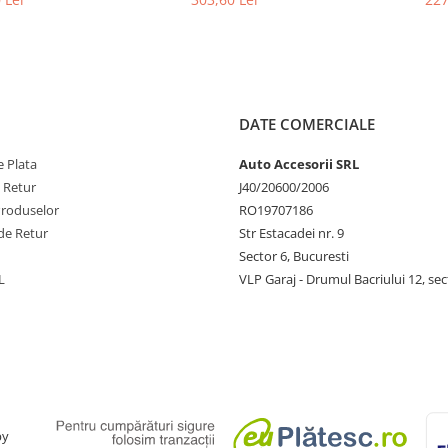
manual
DATE COMERCIALE
 Plata
Auto Accesorii SRL
e Retur
J40/20600/2006
Produselor
RO19707186
de Retur
Str Estacadei nr. 9
Sector 6, Bucuresti
L
VLP Garaj - Drumul Bacriului 12, sec
by