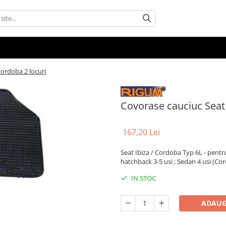
Cordoba 2 locuri
Covorase cauciuc Seat 
167,20 Lei
Seat Ibiza / Cordoba Typ 6L - pentru
hatchback 3-5 usi ; Sedan 4 usi (Co
IN STOC
ADAUG