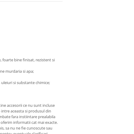
 foarte bine finisat, rezistent si
ine murdaria si apa;
 uleiuri si substante chimice;
ine accesorii ce nu sunt incluse
 intre aceasta si produsul din
mbate fara instiintare prealabila
 oferim informatii cat mai exacte.
omis, sa nu ne fie cunoscute sau
pentru eventuale clarificari.